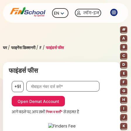
लॉग-इन
EN
#
A
B
घर
/
फाइनेंस डिक्शनरी
/
F
/
फाइंडर्स फीस
C
D
फाइंडर्स फीस
E
F
मोबाइल नंबर आवश्यक है
+91
G
H
I
आगे बढ़ने पर, आप सभी
नियम व शर्तों*
से सहमत हैं
J
K