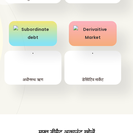
'
'
अधीनस्थ ऋण
डेरिवेटिव मार्केट
मुफ्त डीमैट अकाउंट खोलें