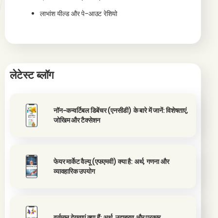
लाभांश यील्ड और पे-आउट रेशियो
लेटेस्ट ब्लॉग
नॉन-कन्वर्टिबल डिबेंचर (एनसीडी) के बारे में जानें: विशेषताएं,
जोखिम और टैक्सेशन
फेयर मार्केट वैल्यू (एफएमवी) क्या है: अर्थ, गणना और
व्यावहारिक उपयोग
वर्तमान देयताएं क्या हैं: अर्थ, उदाहरण और प्रकार