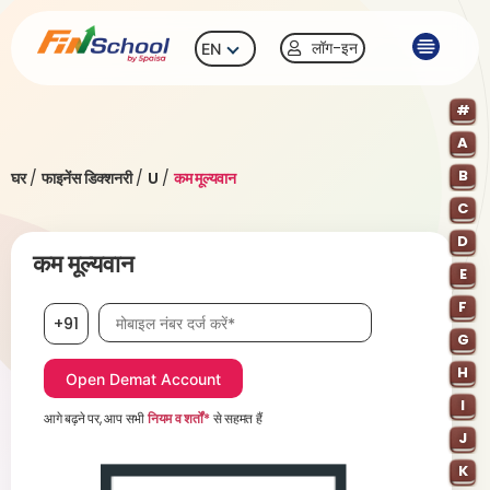
लॉग-इन
EN
#
A
B
घर
/
फाइनेंस डिक्शनरी
/
U
/
कम मूल्यवान
C
D
कम मूल्यवान
E
F
मोबाइल नंबर आवश्यक है
+91
G
H
I
आगे बढ़ने पर, आप सभी
नियम व शर्तों*
से सहमत हैं
J
K