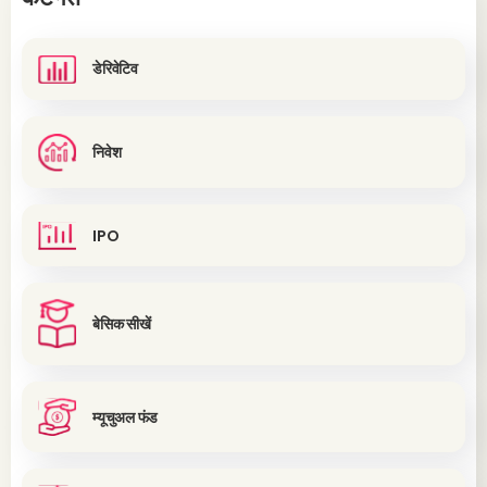
डेरिवेटिव
निवेश
IPO
बेसिक सीखें
म्यूचुअल फंड