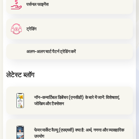
पर्सनल फाइनेंस
ट्रेडिंग
अलग-अलग चार्ट पैटर्न ट्रेडिंग करें
लेटेस्ट ब्लॉग
नॉन-कन्वर्टिबल डिबेंचर (एनसीडी) के बारे में जानें: विशेषताएं,
जोखिम और टैक्सेशन
फेयर मार्केट वैल्यू (एफएमवी) क्या है: अर्थ, गणना और व्यावहारिक
उपयोग