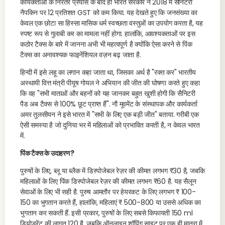
कार्यकर्ताओं के निरंतर प्रयास के बाद ही भारत सरकार ने 2018 में सैनिटरी
नैपकिन पर 12 प्रतिशत GST को कम किया. यह देखते हुए कि जनसंख्या का
केवल एक छोटा सा हिस्सा मासिक धर्म स्वच्छता वस्तुओं का उपयोग करता है, यह
स्पष्ट रूप से गुलाबी कर का मामला नहीं होगा. हालांकि, आवश्यकताओं पर इस
कठोर टैक्स के बारे में जानना अभी भी महत्वपूर्ण है क्योंकि ऐसा करने से पिंक
टैक्स का अनावश्यक फाइनेंशियल वज़न बढ़ जाता है.
हिन्दी में इसे लहू का लगान कहा जाता था, जिसका अर्थ है "रक्त कर" भारतीय
अस्थायी वित्त मंत्री पीयूष गोयल ने अभियान की जीत की घोषणा करते हुए कहा
कि वह "सभी माताओं और बहनों को यह जानकर बहुत खुशी होगी कि सैनिटरी
पैड अब टैक्स से 100% छूट प्राप्त हैं". नौ मूवमेंट के संस्थापक और कार्यकर्ता
अमर तुलसीयन ने इसे भारत में "सभी के लिए एक बड़ी जीत" बताया. गरीबी एक
ऐसी समस्या है जो दुनिया भर में महिलाओं को प्रभावित करती है, न केवल भारत
में.
पिंक टैक्स के उदाहरण?
पुरुषों के लिए, ब्लू या ब्लैक में डिस्पोजेबल रेज़र की कीमत लगभग ₹30 है, जबकि
महिलाओं के लिए पिंक डिस्पोजेबल रेज़र की कीमत लगभग ₹60 है. यह सैलून
सेवाओं के लिए भी सही है. पुरुष आमतौर पर हेयरकट के लिए लगभग ₹ 100-
150 का भुगतान करते हैं, हालांकि, महिलाएं ₹ 500-800 या उससे अधिक का
भुगतान कर सकती हैं. इसी प्रकार, पुरुषों के लिए सबसे किफायती 150 ml
डियोड्रेंट की लागत 120 है, जबकि ऑनलाइन शॉपिंग साइट पर एक ही मात्रा में