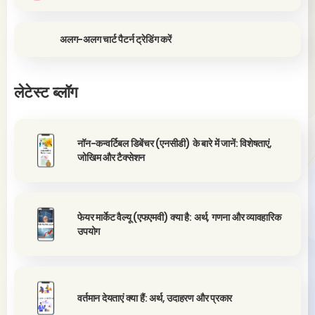
अलग-अलग चार्ट पैटर्न ट्रेडिंग करें
लेटेस्ट ब्लॉग
नॉन-कन्वर्टिबल डिबेंचर (एनसीडी) के बारे में जानें: विशेषताएं,
जोखिम और टैक्सेशन
फेयर मार्केट वैल्यू (एफएमवी) क्या है: अर्थ, गणना और व्यावहारिक
उपयोग
वर्तमान देयताएं क्या हैं: अर्थ, उदाहरण और प्रकार