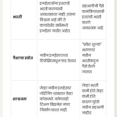
इन्व्हेस्टर्सना इतरांची
सहभागींनी पैसे
भरती करण्याची
कमविण्यासाठी
आवश्यकता नाही; त्यांना
भरती
इतरांची भरती
विश्वास आहे की ते
करणे
कायदेशीर संधीमध्ये
आवश्यक आहे.
इन्व्हेस्ट करीत आहेत.
"प्रवेश शुल्क"
भरणाऱ्या
नवीन इन्व्हेस्टरच्या
नवीन
पैशाचा स्त्रोत
डिपॉझिटमधून फंड येतात.
भरतींकडून
पैसे केले
जातात.
जेव्हा भरती
जेव्हा नवीन इन्व्हेस्टर
कमी होते तेव्हा
जॉईनिंग थांबतात तेव्हा
कमी होते
शाश्वतता
कोसळते. कोणताही
कारण पुरेसे
रिअल बिझनेस नफा
नवीन सहभागी
निर्माण करत नाही.
नाहीत.