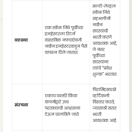
मल्टी-लेव्हल
स्कॅम जिथे
सहभागींनी
नवीन
एक स्कॅम जिथे पूर्वीच्या
सदस्यांची
इन्व्हेस्टरला रिटर्न
भरती करणे
व्याख्या
वास्तविक नफ्याऐवजी
आवश्यक आहे,
नवीन इन्व्हेस्टरकडून पैसे
जे नंतर
वापरून दिले जातात.
पूर्वीच्या
सदस्यांना
त्यांचे "प्रवेश
शुल्क" भरतात.
पिरामिडसारखे
एकाच व्यक्ती किंवा
व्हर्टिकली
कंपनीद्वारे उच्च
विस्तार करते,
संरचना
परताव्याची आश्वासना
ज्यासाठी सतत
देऊन चालविले जाते.
भरती
आवश्यक आहे.