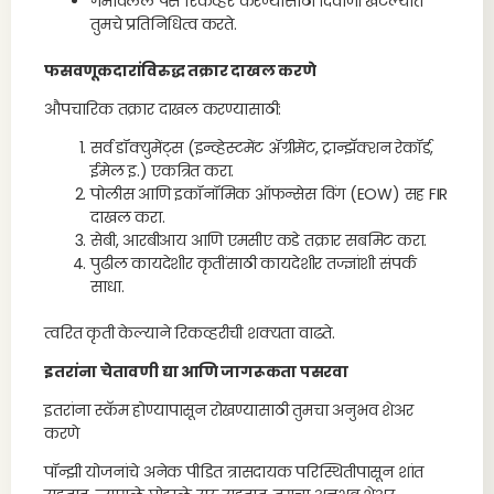
गमावलेले पैसे रिकव्हर करण्यासाठी दिवाणी खटल्यात
तुमचे प्रतिनिधित्व करते.
फसवणूकदारांविरुद्ध तक्रार दाखल करणे
औपचारिक तक्रार दाखल करण्यासाठी:
सर्व डॉक्युमेंट्स (इन्व्हेस्टमेंट ॲग्रीमेंट, ट्रान्झॅक्शन रेकॉर्ड,
ईमेल इ.) एकत्रित करा.
पोलीस आणि इकॉनॉमिक ऑफन्सेस विंग (EOW) सह FIR
दाखल करा.
सेबी, आरबीआय आणि एमसीए कडे तक्रार सबमिट करा.
पुढील कायदेशीर कृतींसाठी कायदेशीर तज्ज्ञांशी संपर्क
साधा.
त्वरित कृती केल्याने रिकव्हरीची शक्यता वाढते.
इतरांना चेतावणी द्या आणि जागरूकता पसरवा
इतरांना स्कॅम होण्यापासून रोखण्यासाठी तुमचा अनुभव शेअर
करणे
पॉन्झी योजनांचे अनेक पीडित त्रासदायक परिस्थितीपासून शांत