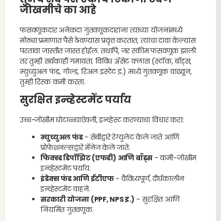
जोखमीचे का आहे
फसवणूकदार अनेकदा गुंतवणूकदारांना त्यांच्या योजनांमध्ये
मोठ्या प्रमाणात पैसे ठेवण्यास प्रवृत्त करतात, त्याचा दावा केल्यास
परतावा जास्तीत जास्त होईल. तथापि, जर स्कीम फसवणूक झाली
तर तुम्ही सर्वकाही गमावता. विविध ॲसेट क्लास (स्टॉक, बाँड्स,
म्युच्युअल फंड, गोल्ड, रिअल इस्टेट इ.) मध्ये गुंतवणूक वाढवून,
तुम्ही रिस्क कमी करता.
सुरक्षित इन्व्हेस्टमेंट पर्याय
उच्च-जोखीम घोटाळ्याऐवजी, इन्व्हेस्ट करण्याचा विचार करा:
म्युच्युअल फंड
- सेबीद्वारे रेग्युलेट केले जाते आणि
प्रोफेशनल्सद्वारे मॅनेज केले जाते.
फिक्स्ड डिपॉझिट (एफडी) आणि बाँड्स
- कमी-जोखीम
इन्व्हेस्टमेंट पर्याय.
इंडेक्स फंड आणि ईटीएफ
- वैविध्यपूर्ण, दीर्घकालीन
इन्व्हेस्टमेंट वाहने.
सरकारी योजना (PPF, NPS इ.)
- सुरक्षित आणि
नियमित गुंतवणूक.