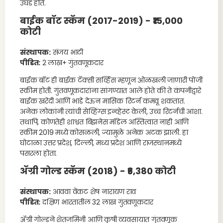
उघड होते.
बाईक बॉट स्कॅम (2017-2019) - ₹15,000
कोटी
संस्थापक:
संजय भाटी
पीडित:
2 लाख+ गुंतवणूकदार
बाईक बॉट ही बाईक टॅक्सी सर्व्हिस म्हणून ओळखली जाणारी पोंजी
स्कीम होती. गुंतवणूकदारांना सांगण्यात आले होते की ते कंपनीद्वारे
बाईक खरेदी आणि भाडे देऊन मासिक रिटर्न कमवू शकतात.
अनेक लोकांनी त्यांची सेव्हिंग्स इन्व्हेस्ट केली, उच्च रिटर्नची आशा.
तथापि, कोणतेही शाश्वत बिझनेस मॉडेल अस्तित्वात नाही आणि
स्कीम 2019 मध्ये कोसळली, ज्यामुळे अनेक अटक झाली. हा
घोटाळा उत्तर प्रदेश, दिल्ली, मध्य प्रदेश आणि राजस्थानमध्ये
पसरला होता.
ॲग्री गोल्ड स्कॅम (2018) - ₹6,380 कोटी
संस्थापक:
आववा वेंकट शेष नारायण राव
पीडित:
दक्षिण भारतातील 32 लाख गुंतवणूकदार
ॲग्री गोल्डने शेतजमिनी आणि कृषी व्यवसायात गुंतवणूक