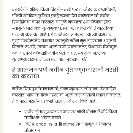
कायदेशीर ॲसेट किंवा बिझनेसमध्ये फंड इन्व्हेस्ट करण्याऐवजी,
पॉन्झी ऑपरेटर पूर्वीच्या इन्व्हेस्टरना देय करण्यासाठी नवीन
डिपॉझिटचा वापर करतात. यामुळे नफ्याचा भ्रम निर्माण होतो,
ज्यामुळे प्रारंभिक गुंतवणूकदारांना असे वाटते की ते वास्तविक
परतावा कमावत आहेत. हे इन्व्हेस्टर अनेकदा त्यांच्या कमाईची
पुन्हा इन्व्हेस्टमेंट करतात, ज्यामुळे स्कॅम सुरू राहण्यास अनुमती
मिळते. तथापि, एकदा भरती कमी झाल्यानंतर, पेआऊट टिकवून
ठेवण्यासाठी कोणतेही नवीन पैसे नाहीत, ज्यामुळे नंतरच्या
गुंतवणूकदारांना मोठ्या प्रमाणात नुकसान होते.
ते आक्रमकपणे नवीन गुंतवणूकदारांची भरती
का करतात
स्कीम टिकवून ठेवण्यासाठी, फसवणूकदार लोकांना प्रोत्साहित
करतात आणि कधीकधी इतरांची भरती करण्यासाठी दबाव टाकतात.
ते वापरत असलेल्या काही तत्त्वांमध्ये समाविष्ट आहे:
नवीन गुंतवणूकदारांना आणण्यासाठी बोनस रिवॉर्ड किंवा
कमिशन ऑफर करणे.
विशेष, once-in-a-lifetime संधी म्हणून योजनेला
प्रोत्साहन.