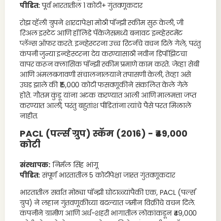
पीडित:
पूर्व भारतातील 1 कोटी+ गुंतवणूकदार
रोझ व्हॅली ग्रुपने शारदापेक्षा मोठी पॉन्झी स्कीम सुरू केली, जी
रिअल इस्टेट आणि हॉलिडे पॅकेजेसमध्ये बनावट इन्व्हेस्टमेंट
प्लॅन्स ऑफर करते. इन्व्हेस्टरना उच्च रिटर्नचे वचन दिले गेले, परंतु
कंपनी जुन्या इन्व्हेस्टरना देय करण्यासाठी नवीन डिपॉझिटचा
वापर करून क्लासिक पॉन्झी स्कीम प्रमाणे काम करते. जेव्हा सेबी
आणि अंमलबजावणी संचालनालयाने तपासणी केली, तेव्हा असे
उघड झाले की ₹15,000 कोटी फसवणूकीने संकलित केले गेले
होते. गौतम कुंडू यांना अटक करण्यात आली आणि मालमत्ता जप्त
करण्यात आली, परंतु बहुतांश पीडितांना त्यांचे पैसे परत मिळाले
नाहीत.
PACL (पर्ल्स ग्रुप) स्कॅम (2016) - ₹49,000
कोटी
संस्थापक:
निर्मल सिंह भांगू
पीडित:
संपूर्ण भारतातील 5 कोटीपेक्षा जास्त गुंतवणूकदार
भारतातील सर्वात मोठ्या पॉन्झी घोटाळ्यांपैकी एक, PACL (पर्ल्स
ग्रुप) ने लहान गुंतवणूकीच्या बदल्यात जमीन विक्रीचे वचन दिले.
कंपनीने ग्रामीण आणि अर्ध-शहरी भागातील लोकांकडून ₹49,000