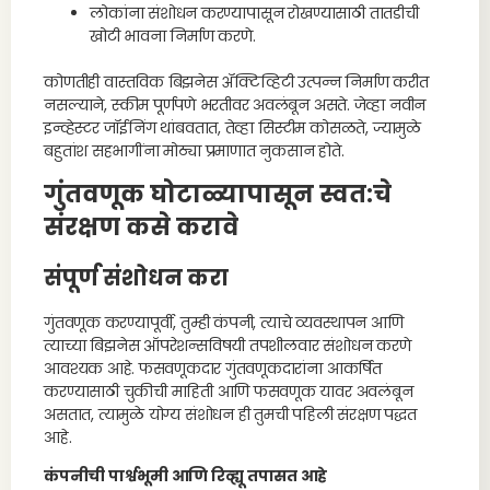
लोकांना संशोधन करण्यापासून रोखण्यासाठी तातडीची
खोटी भावना निर्माण करणे.
कोणतीही वास्तविक बिझनेस ॲक्टिव्हिटी उत्पन्न निर्माण करीत
नसल्याने, स्कीम पूर्णपणे भरतीवर अवलंबून असते. जेव्हा नवीन
इन्व्हेस्टर जॉईनिंग थांबवतात, तेव्हा सिस्टीम कोसळते, ज्यामुळे
बहुतांश सहभागींना मोठ्या प्रमाणात नुकसान होते.
गुंतवणूक घोटाळ्यापासून स्वत:चे
संरक्षण कसे करावे
संपूर्ण संशोधन करा
गुंतवणूक करण्यापूर्वी, तुम्ही कंपनी, त्याचे व्यवस्थापन आणि
त्याच्या बिझनेस ऑपरेशन्सविषयी तपशीलवार संशोधन करणे
आवश्यक आहे. फसवणूकदार गुंतवणूकदारांना आकर्षित
करण्यासाठी चुकीची माहिती आणि फसवणूक यावर अवलंबून
असतात, त्यामुळे योग्य संशोधन ही तुमची पहिली संरक्षण पद्धत
आहे.
कंपनीची पार्श्वभूमी आणि रिव्ह्यू तपासत आहे