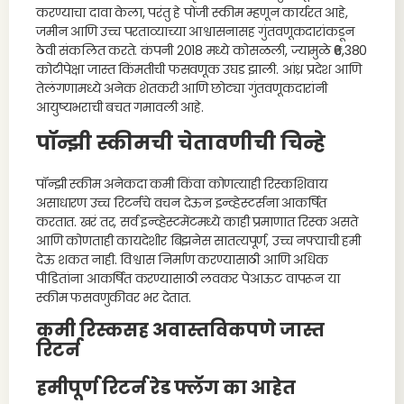
करण्याचा दावा केला, परंतु हे पोंजी स्कीम म्हणून कार्यरत आहे,
जमीन आणि उच्च परताव्याच्या आश्वासनासह गुंतवणूकदारांकडून
ठेवी संकलित करते. कंपनी 2018 मध्ये कोसळली, ज्यामुळे ₹6,380
कोटीपेक्षा जास्त किंमतीची फसवणूक उघड झाली. आंध्र प्रदेश आणि
तेलंगणामध्ये अनेक शेतकरी आणि छोट्या गुंतवणूकदारांनी
आयुष्यभराची बचत गमावली आहे.
पॉन्झी स्कीमची चेतावणीची चिन्हे
पॉन्झी स्कीम अनेकदा कमी किंवा कोणत्याही रिस्कशिवाय
असाधारण उच्च रिटर्नचे वचन देऊन इन्व्हेस्टर्सना आकर्षित
करतात. खरं तर, सर्व इन्व्हेस्टमेंटमध्ये काही प्रमाणात रिस्क असते
आणि कोणताही कायदेशीर बिझनेस सातत्यपूर्ण, उच्च नफ्याची हमी
देऊ शकत नाही. विश्वास निर्माण करण्यासाठी आणि अधिक
पीडितांना आकर्षित करण्यासाठी लवकर पेआऊट वापरून या
स्कीम फसवणुकीवर भर देतात.
कमी रिस्कसह अवास्तविकपणे जास्त
रिटर्न
हमीपूर्ण रिटर्न रेड फ्लॅग का आहेत