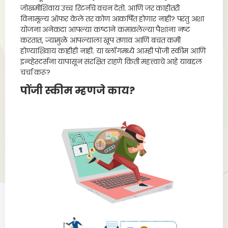
जोखमीशिवाय उच्च रिटर्नचे वचन देतो. आणि जर काहीतरी
विनामूल्य ऑफर केले तर कोण आकर्षित होणार नाही? परंतु अशा
योजना अनेकदा आपल्या कष्टाने कमावलेल्या पैशांना नष्ट
करतात, ज्यामुळे आपल्याला खूप तणाव आणि बचत कमी
होण्याशिवाय काहीही नाही. या ब्लॉगमध्ये आम्ही पोंजी स्कीम आणि
इन्व्हेस्टर्सना यापासून संरक्षित राहणे किती महत्त्वाचे आहे याबद्दल
चर्चा करू?
पोंजी स्कीम म्हणजे काय?