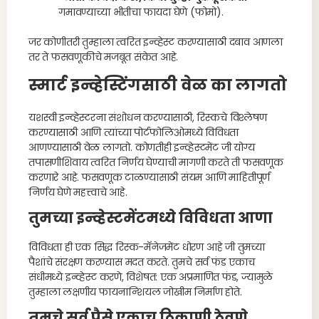
गमावण्याच्या भीतीचा फायदा घेणे (फोमो).
जर कोणीतरी तुम्हाला त्वरित इन्व्हेस्ट करण्यासाठी दबाव आणला
तर ते फसवणूकीचे मजबूत संकेत आहे.
स्मार्ट इन्व्हेस्टिंगसाठी वेळ का लागतो
यशस्वी इन्व्हेस्टरना संशोधन करण्यासाठी, रिस्कचे विश्लेषण
करण्यासाठी आणि त्यांच्या पोर्टफोलिओमध्ये विविधता
आणण्यासाठी वेळ लागतो. कोणतीही इन्व्हेस्टमेंट जी योग्य
तपासणीशिवाय त्वरित निर्णय घेण्याची मागणी करते ती फसवणूक
करणारे आहे. फसवणूक टाळण्यासाठी संयम आणि माहितीपूर्ण
निर्णय घेणे महत्त्वाचे आहे.
तुमच्या इन्व्हेस्टमेंटमध्ये विविधता आणा
विविधता ही एक सिद्ध रिस्क-मॅनेजमेंट धोरण आहे जी तुमच्या
पैशांचे संरक्षण करण्यास मदत करते. तुमचे सर्व फंड एकाच
संधीमध्ये इन्व्हेस्ट करणे, विशेषत: एक अप्रमाणित फंड, ज्यामुळे
तुम्हाला लक्षणीय फायनान्शियल जोखीम निर्माण होते.
तुमचे सर्व पैसे एकाच ठिकाणी ठेवणे