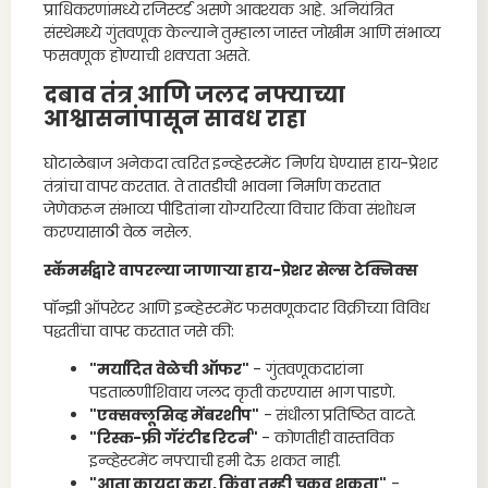
प्राधिकरणांमध्ये रजिस्टर्ड असणे आवश्यक आहे. अनियंत्रित
संस्थेमध्ये गुंतवणूक केल्याने तुम्हाला जास्त जोखीम आणि संभाव्य
फसवणूक होण्याची शक्यता असते.
दबाव तंत्र आणि जलद नफ्याच्या
आश्वासनांपासून सावध राहा
घोटाळेबाज अनेकदा त्वरित इन्व्हेस्टमेंट निर्णय घेण्यास हाय-प्रेशर
तंत्रांचा वापर करतात. ते तातडीची भावना निर्माण करतात
जेणेकरून संभाव्य पीडितांना योग्यरित्या विचार किंवा संशोधन
करण्यासाठी वेळ नसेल.
स्कॅमर्सद्वारे वापरल्या जाणाऱ्या हाय-प्रेशर सेल्स टेक्निक्स
पॉन्झी ऑपरेटर आणि इन्व्हेस्टमेंट फसवणूकदार विक्रीच्या विविध
पद्धतींचा वापर करतात जसे की:
"मर्यादित वेळेची ऑफर"
- गुंतवणूकदारांना
पडताळणीशिवाय जलद कृती करण्यास भाग पाडणे.
"एक्सक्लूसिव्ह मेंबरशीप"
- संधीला प्रतिष्ठित वाटते.
"रिस्क-फ्री गॅरंटीड रिटर्न"
- कोणतीही वास्तविक
इन्व्हेस्टमेंट नफ्याची हमी देऊ शकत नाही.
"आता कायदा करा, किंवा तुम्ही चुकवू शकता"
-