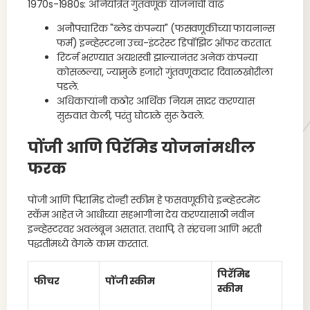
1970s-1980s: अनियंत्रित गुंतवणूक योजनांची वाढ
अनौपचारिक "ब्लेड कंपन्या" (फसवणूकीच्या फायनान्स
फर्म) इन्व्हेस्टरना उच्च-इंटरेस्ट डिपॉझिट ऑफर करतात.
रिटर्न भरण्यात अयशस्वी झाल्यानंतर अनेक कंपन्या
कोसळल्या, ज्यामुळे हजारो गुंतवणूकदार दिवाळखोरीला
पडले.
अधिकाऱ्यांनी कठोर आर्थिक नियम सादर करण्यास
सुरुवात केली, परंतु घोटाळे सुरू ठेवले.
पोंजी आणि पिरॅमिड योजनांमधील
फरक
पोंजी आणि पिरामिड दोन्ही स्कीम हे फसवणूकीचे इन्व्हेस्टमेंट
स्कॅम आहेत जे आधीच्या सहभागींना देय करण्यासाठी नवीन
इन्व्हेस्टरवर अवलंबून असतात. तथापि, ते संरचना आणि भरती
पद्धतींमध्ये वेगळे काम करतात.
पिरॅमिड
फीचर
पोंजी स्कीम
स्कीम