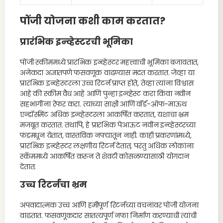
पोंजी योजना कशी काम करतात?
प्रारंभिक इन्व्हेस्टरची भूमिका
पोंजी स्कीममध्ये प्रारंभिक इन्व्हेस्टर महत्त्वाची भूमिका बजावतात,
अनेकदा अज्ञातपणे फसवणूक वाढण्यास मदत करतात. जेव्हा या
प्रारंभिक इन्व्हेस्टरला उच्च रिटर्न प्राप्त होते, तेव्हा त्यांना विश्वास
आहे की स्कीम वैध आहे आणि पुन्हा इन्व्हेस्ट करा किंवा नवीन
सहभागींना रेफर करा. त्यांच्या साक्षी आणि वॉर्ड-ऑफ-माऊथ
एन्डॉर्समेंट अधिक इन्व्हेस्टरला आकर्षित करतात, यशाचा भ्रम
मजबूत करतात. तथापि, हे प्रारंभिक पेआऊट नवीन इन्व्हेस्टरच्या
फंडमधून येतात, वास्तविक नफ्यातून नाही. काही प्रकरणांमध्ये,
प्रारंभिक इन्व्हेस्टर लक्षणीय रिटर्न देतात, परंतु अधिक लोकांना
स्कॅममध्ये आकर्षित करून ते शेवटी कोसळण्यासाठी योगदान
देतात.
उच्च रिटर्नचा भ्रम
अपवादात्मक उच्च आणि हमीपूर्ण रिटर्नच्या वचनांवर पोंजी योजना
वाढतात. फसवणूकदार सातत्यपूर्ण नफा निर्माण करण्याची त्यांची