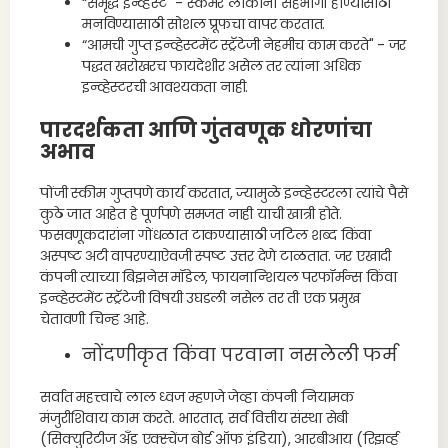
“समृद्ध इन्व्हेस्ट" - स्कॅमर लोकांना सहभागी होण्यासाठी
मनविण्यासाठी सोशल प्रूफचा वापर करतात.
“आमची गुप्त इन्व्हेस्टमेंट स्ट्रॅटेजी नेहमीच काम करते" - जर
पद्धत खरोखरच फायदेशीर असेल तर त्यांना अधिक
इन्व्हेस्टरची आवश्यकता नाही.
पारदर्शकता आणि गुंतवणूक धोरणांचा
अभाव
पोंजी स्कीम गुप्तपणे कार्य करतात, ज्यामुळे इन्व्हेस्टरला त्यांचे पैसे
कुठे जात आहेत हे पूर्णपणे समजत नाही याची खात्री होते.
फसवणूकदारांना गोंधळात टाकण्यासाठी जटिल शब्द किंवा
अस्पष्ट अटी वापरण्याऐवजी स्पष्ट उत्तर देणे टाळतात. जर एखादी
कंपनी त्याच्या बिझनेस मॉडेल, फायनान्शियल परफॉर्मन्स किंवा
इन्व्हेस्टमेंट स्ट्रॅटेजी विषयी उघडली नसेल तर ती एक प्रमुख
चेतावणी चिन्ह आहे.
नोंदणीकृत किंवा परवाना नसलेली फर्म
सर्वात महत्त्वाचे लाल ध्वज म्हणजे जेव्हा कंपनी नियामक
मंजुरीशिवाय काम करते. भारतात, सर्व वित्तीय संस्था सेबी
(सिक्युरिटीज अँड एक्स्चेंज बोर्ड ऑफ इंडिया), आरबीआय (रिझर्व्ह