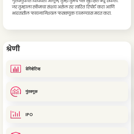
गुंतवणुकीत विविधता आणून, तुम्ही तुमचे पैसे सुरक्षित ठेवू शकता.
जर तुम्हाला स्कॅमचा संशय असेल तर त्वरित रिपोर्ट करा आणि
भारतातील फायनान्शियल फसवणूक टाळण्यास मदत करा.
श्रेणी
डेरिव्हेटिव्ह
गुंतवणूक
IPO