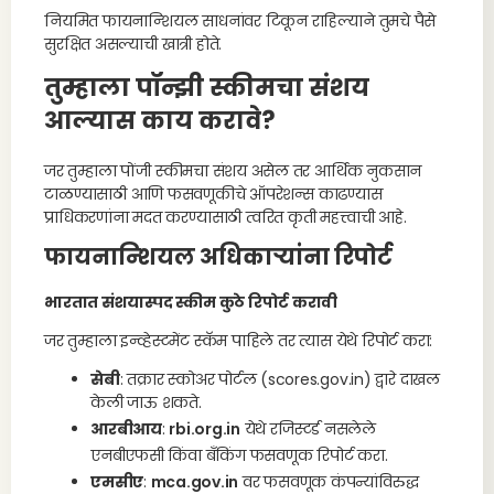
नियमित फायनान्शियल साधनांवर टिकून राहिल्याने तुमचे पैसे
सुरक्षित असल्याची खात्री होते.
तुम्हाला पॉन्झी स्कीमचा संशय
आल्यास काय करावे?
जर तुम्हाला पोंजी स्कीमचा संशय असेल तर आर्थिक नुकसान
टाळण्यासाठी आणि फसवणूकीचे ऑपरेशन्स काढण्यास
प्राधिकरणांना मदत करण्यासाठी त्वरित कृती महत्त्वाची आहे.
फायनान्शियल अधिकाऱ्यांना रिपोर्ट
भारतात संशयास्पद स्कीम कुठे रिपोर्ट करावी
जर तुम्हाला इन्व्हेस्टमेंट स्कॅम पाहिले तर त्यास येथे रिपोर्ट करा:
सेबी
: तक्रार स्कोअर पोर्टल (scores.gov.in) द्वारे दाखल
केली जाऊ शकते.
आरबीआय
:
rbi.org.in
येथे रजिस्टर्ड नसलेले
एनबीएफसी किंवा बँकिंग फसवणूक रिपोर्ट करा.
एमसीए
:
mca.gov.in
वर फसवणूक कंपन्यांविरुद्ध