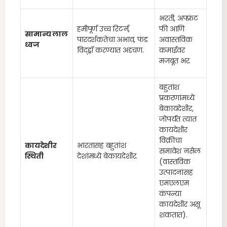
भरती, अपफ्रंट
हमीपूर्ण उच्च रिटर्न,
फी आणि
सामान्य लाल
पारदर्शकतेचा अभाव, फंड
अवास्तविक
ध्वज
विद्ड्रॉ करण्यात अडचण.
कमाईवर
मजबूत भर.
बहुतांश
प्रकरणांमध्ये
बेकायदेशीर,
जोपर्यंत त्यात
कायदेशीर
विक्रीचा
कायदेशीर
भारतासह बहुतांश
समावेश नसेल
स्थिती
देशांमध्ये बेकायदेशीर.
(वास्तविक
उत्पादनांसह
एमएलएम
कंपन्या
कायदेशीर असू
शकतात).