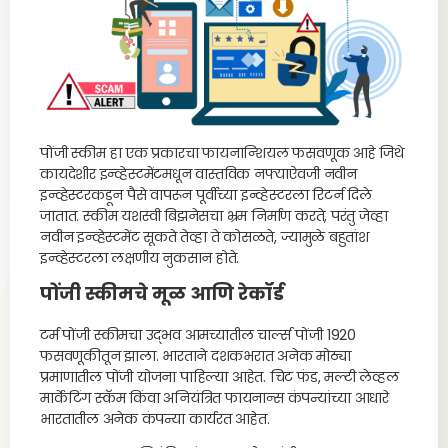
पोंजी स्कीम हा एक प्रकारचा फायनान्शियल फसवणूक आहे जिथे
कायदेशीर इन्व्हेस्टमेंटमधून वास्तविक नफ्याऐवजी नवीन
इन्व्हेस्टरकडून पैसे वापरून पूर्वीच्या इन्व्हेस्टरला रिटर्न दिले
जातात. स्कीम यशस्वी बिझनेसचा भ्रम निर्माण करते, परंतु जेव्हा
नवीन इन्व्हेस्टमेंट सूकते तेव्हा ते कोसळते, ज्यामुळे बहुतांश
इन्व्हेस्टरला लक्षणीय नुकसान होते.
पोंजी स्कीमचे मूळ आणि रेकॉर्ड
टर्म पोंजी स्कीमचा उद्भव आमच्यातील चार्ल्स पोंजी 1920
फसवणूकीतून झाला. भारताने दशकभरात अनेक मोठ्या
प्रमाणातील पोंजी योजना पाहिल्या आहेत. चिट फंड, मल्टी लेव्हल
मार्केटिंग स्कॅम किंवा अनियंत्रित फायनान्स कंपन्यांच्या आधारे
भारतातील अनेक कंपन्या कार्यरत आहेत.