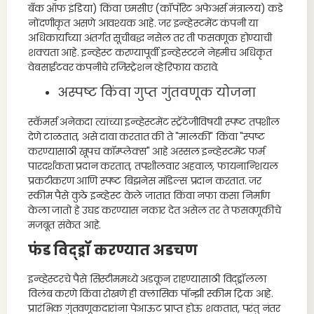
बँक ऑफ इंडिया) किंवा एमसीए (कॉर्पोरेट अफेअर्स मंत्रालय) कडे
नोंदणीकृत असणे आवश्यक आहे. जर इन्व्हेस्टमेंट कंपनी या
अधिकार्यांच्या अंतर्गत सूचीबद्ध नसेल तर ती फसवणूक होण्याची
शक्यता आहे. इन्व्हेस्ट करण्यापूर्वी इन्व्हेस्टरने नेहमीच अधिकृत
वेबसाईटवर कंपनीचे रजिस्ट्रेशन व्हेरिफाय करावे.
अस्पष्ट किंवा गुप्त गुंतवणूक योजना
स्कॅमर्स अनेकदा त्यांच्या इन्व्हेस्टमेंट स्ट्रॅटेजीविषयी स्पष्ट तपशील
देणे टाळतात, असे दावा करतात की ते "मालकी" किंवा "स्पष्ट
करण्यासाठी खूपच कॉम्प्लेक्स" आहे अस्सल इन्व्हेस्टमेंट फर्म
पारदर्शकता प्रदान करतात, तपशीलवार अहवाल, फायनान्शियल
प्रकटीकरण आणि स्पष्ट बिझनेस मॉडेल्स प्रदान करतात. जर
स्कीम पैसे कुठे इन्व्हेस्ट केले जातात किंवा नफा कसा निर्माण
केला जातो हे उघड करण्यास नकार देत असेल तर ते फसवणूकीचे
मजबूत संकेत आहे.
फंड विद्ड्रॉ करण्यात अडचण
इन्व्हेस्टरचे पैसे सिस्टीममध्ये अडकून राहण्यासाठी विद्ड्रॉलला
विलंब करणे किंवा रोखणे ही क्लासिक पॉन्झी स्कीम ट्रिक आहे.
प्रारंभिक गुंतवणूकदारांना पेआऊट प्राप्त होऊ शकतात, परंतु नंतर