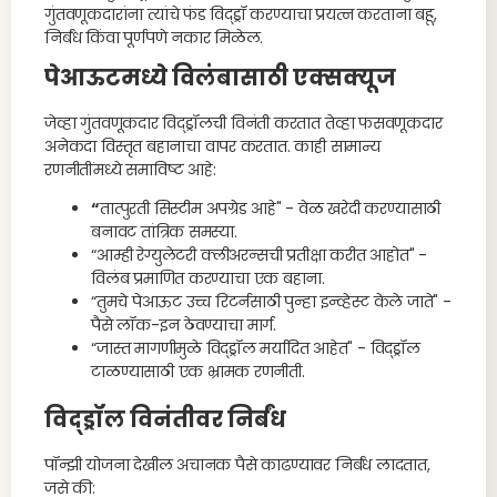
गुंतवणूकदारांना त्यांचे फंड विद्ड्रॉ करण्याचा प्रयत्न करताना बहू,
निर्बंध किंवा पूर्णपणे नकार मिळेल.
पेआऊटमध्ये विलंबासाठी एक्सक्यूज
जेव्हा गुंतवणूकदार विद्ड्रॉलची विनंती करतात तेव्हा फसवणूकदार
अनेकदा विस्तृत बहानाचा वापर करतात. काही सामान्य
रणनीतींमध्ये समाविष्ट आहे:
“
तात्पुरती सिस्टीम अपग्रेड आहे" - वेळ खरेदी करण्यासाठी
बनावट तांत्रिक समस्या.
“आम्ही रेग्युलेटरी क्लीअरन्सची प्रतीक्षा करीत आहोत" -
विलंब प्रमाणित करण्याचा एक बहाना.
“तुमचे पेआऊट उच्च रिटर्नसाठी पुन्हा इन्व्हेस्ट केले जाते" -
पैसे लॉक-इन ठेवण्याचा मार्ग.
“जास्त मागणीमुळे विद्ड्रॉल मर्यादित आहेत" - विद्ड्रॉल
टाळण्यासाठी एक भ्रामक रणनीती.
विद्ड्रॉल विनंतीवर निर्बंध
पॉन्झी योजना देखील अचानक पैसे काढण्यावर निर्बंध लादतात,
जसे की: