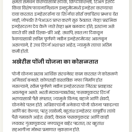
क्षमता समर्थन करण्यासाठी स्टॉक, क्रिप्टोकरन्सी, रिअल इस्टेट
किंवा विशेष फायनान्शियल इन्स्ट्रुमेंटमध्ये इन्व्हेस्ट करण्याचा
दावा करतात. इन्व्हेस्टर्सना या रिटर्नचा सोर्स क्वचितच प्रश्नच येत
नाही, जोपर्यंत ते पेआऊट प्राप्त करणे सुरू ठेवतात. जेव्हा प्रारंभिक
इन्व्हेस्टरला देय केले जाते तेव्हा भ्रम बळकट होते, इतरांना असे
वाटते की संधी रिस्क-फ्री आहे. तथापि, स्वत:ला टिकवून
ठेवण्यासाठी स्कीम पूर्णपणे नवीन इन्व्हेस्टमेंटवर अवलंबून
असल्याने, हे उच्च रिटर्न अशाश्वत आहेत, ज्यामुळे त्याचा अंतिम
कमी होतो.
अखेरीस पोंजी योजना का कोसळतात
पोंजी योजना खराब आर्थिक संरचनेवर काम करतात जे कोसळणे
अनिवार्य बनवते. कोणताही वास्तविक नफा निर्माण होत
नसल्याने, स्कॅम पूर्णपणे नवीन इन्व्हेस्टरच्या निरंतर प्रवाहावर
अवलंबून असते. भरती मंदावल्याबरोबर, फसवणूकदार रिटर्न
भरण्यासाठी पैसे संपतात, ज्यामुळे विलंब, बहाने आणि शेवटी,
योजनेचे पतन होते. अधिकाऱ्यांनी अनेकदा पोंजी योजना पकडल्या
आणि बंद केल्या, परंतु त्यावेळी, बहुतांश इन्व्हेस्टर यापूर्वीच त्यांचे
पैसे गमावले आहेत. शेवटी, केवळ फसवणूकदार आणि काही
लवकर गुंतवणूकदार नफ्यातून बाहेर पडतात, तर बहुतांश
सहभागींना मोठ्या प्रमाणात नुकसान होते.