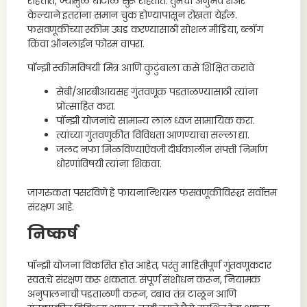
राहतात, ज्यामुळे घोटाळे सुरू राहतात. तुमचा अनुभव शेअर
केल्याने इतरांना समान चुक होण्यापासून रोखता येईल.
फसवणूकीच्या स्कीम उघड करण्यासाठी सोशल मीडिया, ब्लॉग
किंवा ऑनलाईन फोरम वापरा.
पॉन्झी स्कीमविषयी मित्र आणि कुटुंबाला कसे शिक्षित करावे
सेबी/आरबीआयसह गुंतवणूक पडताळण्यासाठी त्यांना
प्रोत्साहित करा.
पॉन्झी योजनांचे सामान्य लाल ध्वज सामायिक करा.
त्यांच्या गुंतवणुकीत विविधता आणण्याचा सल्ला द्या.
जलद नफा मिळविण्याऐवजी दीर्घकालीन संपत्ती निर्माण
धोरणांविषयी त्यांना शिकवा.
जागरुकता पसरविणे हे फायनान्शियल फसवणूकीविरूद्ध सर्वोत्तम
संरक्षण आहे.
निष्कर्ष
पॉन्झी योजना विकसित होत आहेत, परंतु माहितीपूर्ण गुंतवणूकदार
स्वत:चे संरक्षण करू शकतात. संपूर्ण संशोधन करून, नियामक
अनुपालनाची पडताळणी करून, दबाव तंत्र टाळून आणि