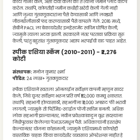
कोटी गोळा केले, असा दावा केला की ते त्यांना जमीन प्लॉट वाटप
करेल. तथापि, कोणतीही जमीन कधीही खरेदी केली गेली नाही
आणि जुन्या गुंतवणूकदारांना पैसे देण्यासाठी आणि लक्झरी
जीवनशैलीसाठी फंड करण्यासाठी पैसे वापरले गेले. 2016 मध्ये,
सेबीने PACL ला बेकायदेशीर इन्व्हेस्टमेंट स्कीम घोषित केली,
ज्यामुळे त्याला अटक झाली. सरकारने नंतर परतावा प्रक्रिया सुरू
केली, परंतु बहुतांश गुंतवणूकदार अद्याप भरपाईची वाट पाहत आहेत.
स्पीक एशिया स्कॅम (2010-2011) - ₹2,276
कोटी
संस्थापक:
मनोज कुमार शर्मा
पीडित:
24 लाख+ गुंतवणूकदार
स्पीक एशियाने स्वत:ला ऑनलाईन सर्वेक्षण कंपनी म्हणून सादर
केले, जिथे यूजर सर्वेक्षण भरून प्रति वर्ष ₹52,000 कमवू शकतात.
तथापि, सहभागी होण्यासाठी, सहभागींना ₹11,000 अपफ्रंट फी भरावी
लागली, ज्यामुळे ती पिरॅमिड-स्टाईल पोंजी स्कीम बनली. अधिक
लोक सहभागी झाल्यानंतर, नवीन प्रवेशकांकडून वृद्ध सदस्यांना
निधीपुरवठा केलेल्या पेआऊटमधून पैसे. अधिकाऱ्यांनी हस्तक्षेप
केल्यानंतर योजना कोसळली, ज्यामुळे एशियामध्ये कोणतेही
वास्तविक ग्राहक किंवा कायदेशीर व्यवसाय ऑपरेशन्स नाहीत हे