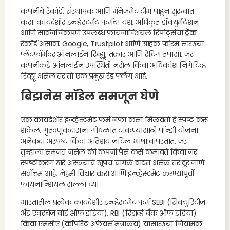
कंपनीचे रेकॉर्ड, संस्थापक आणि मॅनेजमेंट टीम पाहून सुरुवात
करा. कायदेशीर इन्व्हेस्टमेंट फर्मचा यश, अधिकृत डॉक्युमेंटेशन
आणि सार्वजनिकपणे उपलब्ध फायनान्शियल रिपोर्ट्सचा ट्रॅक
रेकॉर्ड असावा. Google, Trustpilot आणि ग्राहक फोरम सारख्या
प्लॅटफॉर्मवर ऑनलाईन रिव्ह्यू, तक्रार आणि रेटिंग तपासा. जर
कंपनीकडे ऑनलाईन उपस्थिती नसेल किंवा अधिकांश निगेटिव्ह
रिव्ह्यू असेल तर तो एक प्रमुख रेड फ्लॅग आहे.
बिझनेस मॉडेल समजून घेणे
एक कायदेशीर इन्व्हेस्टमेंट फर्म नफा कसा मिळवतो हे स्पष्ट करू
शकेल. गुंतवणूकदारांना गोंधळात टाकण्यासाठी पॉन्झी योजना
अनेकदा अस्पष्ट किंवा अतिशय जटिल भाषा वापरतात. जर
तुम्हाला समजत नसेल की कंपनी पैसे कसे कमावते किंवा जर
स्पष्टीकरण खरे असल्याचे खूपच चांगले वाटत असेल तर दूर जाणे
सर्वोत्तम आहे. नेहमी विचार करा आणि इन्व्हेस्टमेंट करण्यापूर्वी
फायनान्शियल सल्ला घ्या.
भारतातील प्रत्येक कायदेशीर इन्व्हेस्टमेंट फर्म SEBI (सिक्युरिटीज
अँड एक्स्चेंज बोर्ड ऑफ इंडिया), RBI (रिझर्व्ह बँक ऑफ इंडिया)
किंवा एमसीए (कॉर्पोरेट अफेयर्स मंत्रालय) यासारख्या नियामक