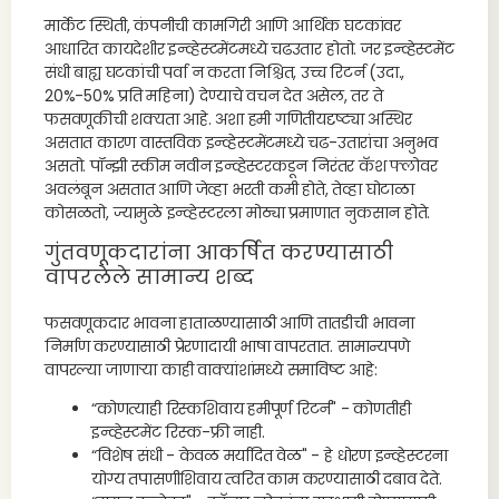
मार्केट स्थिती, कंपनीची कामगिरी आणि आर्थिक घटकांवर
आधारित कायदेशीर इन्व्हेस्टमेंटमध्ये चढउतार होतो. जर इन्व्हेस्टमेंट
संधी बाह्य घटकांची पर्वा न करता निश्चित, उच्च रिटर्न (उदा.,
20%-50% प्रति महिना) देण्याचे वचन देत असेल, तर ते
फसवणूकीची शक्यता आहे. अशा हमी गणितीयदृष्ट्या अस्थिर
असतात कारण वास्तविक इन्व्हेस्टमेंटमध्ये चढ-उतारांचा अनुभव
असतो. पॉन्झी स्कीम नवीन इन्व्हेस्टरकडून निरंतर कॅश फ्लोवर
अवलंबून असतात आणि जेव्हा भरती कमी होते, तेव्हा घोटाळा
कोसळतो, ज्यामुळे इन्व्हेस्टरला मोठ्या प्रमाणात नुकसान होते.
गुंतवणूकदारांना आकर्षित करण्यासाठी
वापरलेले सामान्य शब्द
फसवणूकदार भावना हाताळण्यासाठी आणि तातडीची भावना
निर्माण करण्यासाठी प्रेरणादायी भाषा वापरतात. सामान्यपणे
वापरल्या जाणाऱ्या काही वाक्यांशांमध्ये समाविष्ट आहे:
“कोणत्याही रिस्कशिवाय हमीपूर्ण रिटर्न" - कोणतीही
इन्व्हेस्टमेंट रिस्क-फ्री नाही.
“विशेष संधी - केवळ मर्यादित वेळ" - हे धोरण इन्व्हेस्टरना
योग्य तपासणीशिवाय त्वरित काम करण्यासाठी दबाव देते.