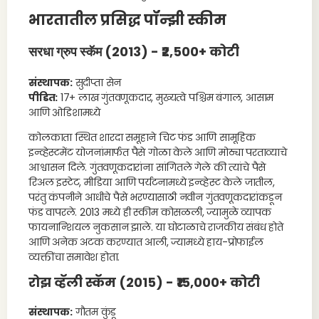
भारतातील प्रसिद्ध पॉन्झी स्कीम
सरधा ग्रुप स्कॅम
(2013) - ₹2,500+ कोटी
संस्थापक:
सुदीप्ता सेन
पीडित:
17+ लाख गुंतवणूकदार, मुख्यत्वे पश्चिम बंगाल, आसाम
आणि ओडिशामध्ये
कोलकाता स्थित शारदा समूहाने चिट फंड आणि सामूहिक
इन्व्हेस्टमेंट योजनांमार्फत पैसे गोळा केले आणि मोठ्या परताव्याचे
आश्वासन दिले. गुंतवणूकदारांना सांगितले गेले की त्यांचे पैसे
रिअल इस्टेट, मीडिया आणि पर्यटनामध्ये इन्व्हेस्ट केले जातील,
परंतु कंपनीने आधीचे पैसे भरण्यासाठी नवीन गुंतवणूकदारांकडून
फंड वापरले. 2013 मध्ये ही स्कीम कोसळली, ज्यामुळे व्यापक
फायनान्शियल नुकसान झाले. या घोटाळाचे राजकीय संबंध होते
आणि अनेक अटक करण्यात आली, ज्यामध्ये हाय-प्रोफाईल
व्यक्तींचा समावेश होता.
रोझ व्हॅली स्कॅम (2015) - ₹15,000+ कोटी
संस्थापक:
गौतम कुंडू