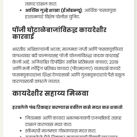
तक्रार दाखल करा.
आर्थिक गुन्हे शाखा (ईओडब्ल्यू)
: आर्थिक फसवणूक
हाताळणारे विशेष पोलीस युनिट.
पोंजी घोटाळेबाजांविरुद्ध कायदेशीर
कारवाई
भारतीय अधिकाऱ्यांनी अटक, मालमत्ता जप्ती आणि फसवणूकीच्या
कंपन्यांवर बंदी घालण्यासह पोंजी योजनांविरुद्ध कडक कारवाई
केली आहे. अनियंत्रित डिपॉझिट स्कीम प्रतिबंधक कायदा, 2019
आणि मनी लाँड्रिंग प्रतिबंध कायदा (पीएमएलए) यासारखे कायदे
फसवणूकदारांना शिक्षा देण्यासाठी आणि गुंतवणूकदारांचे पैसे वसूल
करण्यासाठी वापरले जातात.
कायदेशीर सहाय्य मिळवा
हरवलेले फंड रिकव्हर करण्यास वकील कसे मदत करू शकतो
नियामक आणि कायदा अंमलबजावणी एजन्सीकडे तक्रार
दाखल करण्यास मदत करा.
स्कॅमरची मालमत्ता गोठवण्यास मदत करा.