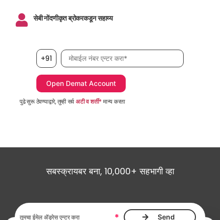
सेबी नोंदणीकृत ब्रोकरकडून सहाय्य
मोबाईल नंबर, आवश्यक
+91
पुढे सुरू ठेवण्याद्वारे, तुम्ही सर्व
अटी व शर्ती*
मान्य करता
सबस्क्रायबर बना, 10,000+ सहभागी व्हा
ईमेल ॲड्रेस, आवश्यक
*