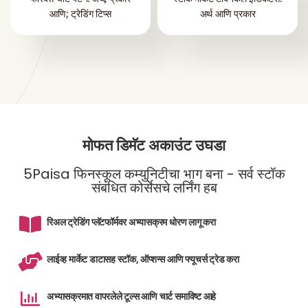
आणि; ट्रेडिंग टिप्स
अर्थ आणि प्रकार
मोफत डिमॅट अकाउंट उघडा
5Paisa फिनस्कूल कम्युनिटीचा भाग बना - सर्व स्टॉक
संबंधित कोर्सेसचे लर्निंग हब
रिअल ट्रेडिंग प्लॅटफॉर्मवर अभ्यासक्रम धोरण लागू करा
लाईव्ह मार्केट डाटासह स्टॉक, ऑप्शन्स आणि फ्यूचर्स ट्रेड करा
अभ्यासक्रमात वापरलेले टूल्स आणि चार्ट समाविष्ट आहे