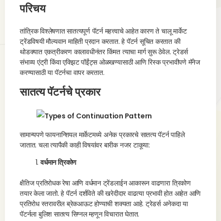
परिचय
तांत्रिक विश्लेषणात सातत्यपूर्ण पॅटर्न महत्त्वाचे आहेत कारण ते चालू मार्केट
ट्रेंडविषयी मौल्यवान माहिती प्रदान करतात. हे पॅटर्न सूचित करतात की
थोडक्यात एकत्रीकरण कालावधीनंतर किंमत त्याचा मार्ग सुरू ठेवेल. ट्रेडर्स
संभाव्य एंट्री किंवा एक्झिट पॉईंट्स ओळखण्यासाठी आणि रिस्क प्रभावीपणे मॅनेज
करण्यासाठी या पॅटर्नचा वापर करतात.
सातत्य पॅटर्नचे प्रकार
सामान्यपणे फायनान्शियल मार्केटमध्ये अनेक प्रकारचे सातत्य पॅटर्न पाहिले
जातात. चला त्यापैकी काही विषयांवर बारीक नजर टाकूया:
वर्धमान त्रिकोण
क्षैतिज प्रतिरोधक रेषा आणि वर्धमान ट्रेंडलाईन आकारून वाढणारा त्रिकोण
तयार केला जातो. हे पॅटर्न दर्शविते की खरेदीदार वाढत्या प्रभावी होत आहेत आणि
प्रतिरोध स्तरावरील ब्रेकआऊट होण्याची शक्यता आहे. ट्रेडर्स अनेकदा या
पॅटर्नला बुलिश सातत्य सिग्नल म्हणून विचारात घेतात.