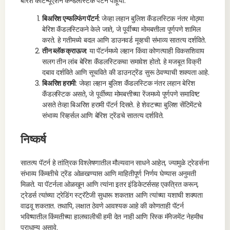
बेरिश कंटिन्यूएशन कॅन्डलस्टिक पॅटर्न पाहूया:
बिअरिश एन्फल्फिंग पॅटर्न
: जेव्हा लहान बुलिश कॅंडलस्टिक नंतर मोठ्या
बेरिश कॅंडलस्टिकने केले जाते, जे पूर्वीच्या मोमबत्तीला पूर्णपणे शामिल
करते. हे गतीमध्ये बदल आणि डाउनवर्ड मूव्हची संभाव्य सातत्य दर्शविते.
तीन ब्लॅक क्राऊज
: या पॅटर्नमध्ये लहान किंवा कोणत्याही विकसशिवाय
सलग तीन लांब बेरिश कॅंडलस्टिकचा समावेश होतो. हे मजबूत विक्री
दबाव दर्शविते आणि सूचविते की डाउनट्रेंड सुरू ठेवण्याची शक्यता आहे.
बिअरिश हरामी
: जेव्हा लहान बुलिश कॅंडलस्टिक नंतर लहान बेरिश
कॅंडलस्टिक असते, जे पूर्वीच्या मोमबत्तीच्या रेंजमध्ये पूर्णपणे समाविष्ट
असते तेव्हा बिअरिश हरामी पॅटर्न दिसते. हे शेवटच्या बुलिश सेंटिमेंटचे
संभाव्य रिव्हर्सल आणि बेरिश ट्रेंडचे सातत्य दर्शविते.
निष्कर्ष
सातत्य पॅटर्न हे तांत्रिक विश्लेषणातील मौल्यवान साधने आहेत, ज्यामुळे ट्रेडर्सना
संभाव्य किंमतीचे ट्रेंड ओळखण्यास आणि माहितीपूर्ण निर्णय घेण्यास अनुमती
मिळते. या पॅटर्नला ओळखून आणि त्यांना इतर इंडिकेटर्ससह एकत्रित करून,
ट्रेडर्स त्यांच्या ट्रेडिंग स्ट्रॅटेजी सुधारू शकतात आणि त्यांच्या यशाची शक्यता
वाढवू शकतात. तथापि, लक्षात ठेवणे आवश्यक आहे की कोणताही पॅटर्न
भविष्यातील किंमतीच्या हालचालीची हमी देत नाही आणि रिस्क मॅनेजमेंट नेहमीच
प्राधान्य असावे.