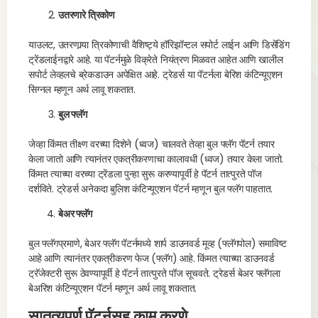
उतरणारे त्रिकोण
याउलट, उतरणार्‍या त्रिकोणाची वैशिष्ट्ये हॉरिझॉन्टल सपोर्ट लाईन आणि डिसेंडिंग
ट्रेंडलाईनद्वारे आहे. या पॅटर्नमुळे विक्रेते नियंत्रण मिळवत आहेत आणि खालील
सपोर्ट लेव्हलचे ब्रेकडाउन अपेक्षित आहे. ट्रेडर्स या पॅटर्नला बेरिश कंटिन्यूएशन
सिग्नल म्हणून अर्थ लावू शकतात.
बुल फ्लॅग
जेव्हा किंमत तीक्ष्ण वरच्या दिशेने (ध्वज) चालवते तेव्हा बुल फ्लॅग पॅटर्न तयार
केला जातो आणि त्यानंतर एकत्रीकरणाचा कालावधी (ध्वज) तयार केला जातो.
किंमत त्याच्या वरच्या ट्रेंडला पुन्हा सुरू करण्यापूर्वी हे पॅटर्न तात्पुरते पॉज
दर्शविते. ट्रेडर्स अनेकदा बुलिश कंटिन्यूएशन पॅटर्न म्हणून बुल फ्लॅग पाहतात.
बेअर फ्लॅग
बुल फ्लॅगप्रमाणे, बेअर फ्लॅग पॅटर्नमध्ये शार्प डाउनवर्ड मूव्ह (फ्लॅगपोल) समाविष्ट
आहे आणि त्यानंतर एकत्रीकरण फेज (फ्लॅग) आहे. किंमत त्याच्या डाउनवर्ड
ट्रॅजेक्टरी सुरू ठेवण्यापूर्वी हे पॅटर्न तात्पुरते पॉज सूचवते. ट्रेडर्स बेअर फ्लॅगला
बेअरिश कंटिन्यूएशन पॅटर्न म्हणून अर्थ लावू शकतात.
सातत्यपूर्ण पॅटर्नसह काम करणे