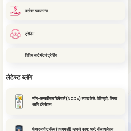
पर्सनल फायनान्स
ट्रेडिंग
विविध चार्ट पॅटर्न ट्रेडिंग
लेटेस्ट ब्लॉग
नॉन-कन्व्हर्टेबल डिबेंचर्स (NCDs) स्पष्ट केले: वैशिष्ट्ये, रिस्क
आणि टॅक्सेशन
फेअर मार्केट वॅल्यू (एफएमव्ही) म्हणजे काय: अर्थ, कॅल्क्युलेशन