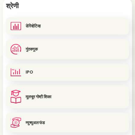
श्रेणी
डेरिव्हेटिव्ह
गुंतवणूक
IPO
मूलभूत गोष्टी शिका
म्युच्युअल फंड