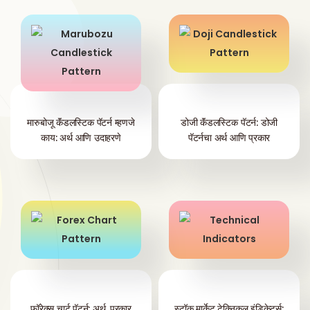
मारुबोजू कॅंडलस्टिक पॅटर्न म्हणजे
डोजी कॅंडलस्टिक पॅटर्न: डोजी
काय: अर्थ आणि उदाहरणे
पॅटर्नचा अर्थ आणि प्रकार
फॉरेक्स चार्ट पॅटर्न: अर्थ, प्रकार
स्टॉक मार्केट टेक्निकल इंडिकेटर्स: