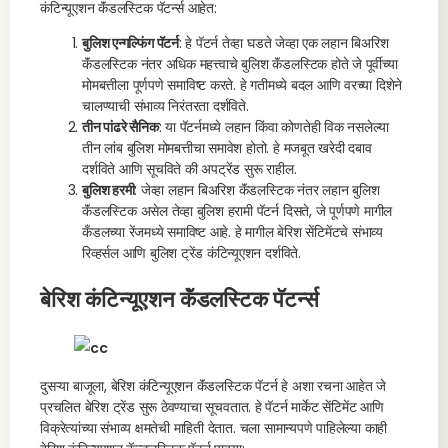
कंटिन्यूएशन कॅंडलस्टिक पॅटर्न्स आहेत:
बुलिश एन्गल्फिंग पॅटर्न
: हे पॅटर्न तेव्हा घडते जेव्हा एक लहान बिअरिश
कॅंडलस्टिक नंतर अधिक महत्त्वाचे बुलिश कॅंडलस्टिक होते जे पूर्वीच्या
मोमबत्तीला पूर्णपणे समाविष्ट करते. हे गतीमध्ये बदल आणि वरच्या दिशेने
चालण्याची संभाव्य निरंतरता दर्शविते.
तीन पांढरे सैनिक
: या पॅटर्नमध्ये लहान किंवा कोणतेही विक नसलेल्या
तीन लांब बुलिश मोमबत्तीचा समावेश होतो. हे मजबूत खरेदी दबाव
दर्शविते आणि सूचविते की अपट्रेंड सुरू राहील.
बुलिश हरमी
: जेव्हा लहान बिअरिश कॅंडलस्टिक नंतर लहान बुलिश
कॅंडलस्टिक असेल तेव्हा बुलिश हरामी पॅटर्न दिसते, जे पूर्णपणे मागील
कँडलच्या रेंजमध्ये समाविष्ट आहे. हे मागील बेरिश सेंटिमेंटचे संभाव्य
रिव्हर्सल आणि बुलिश ट्रेंड कंटिन्यूएशन दर्शविते.
बेरिश कंटिन्यूएशन कॅंडलस्टिक पॅटर्न्स
दुसऱ्या बाजूला, बेरिश कंटिन्यूएशन कॅंडलस्टिक पॅटर्न हे अशा रचना आहेत जे
प्रचलित बेरिश ट्रेंड सुरू ठेवण्याचा सूचवतात. हे पॅटर्न मार्केट सेंटिमेंट आणि
विक्रेत्यांच्या संभाव्य क्षमतेची माहिती देतात. चला सामान्यपणे पाहिलेल्या काही