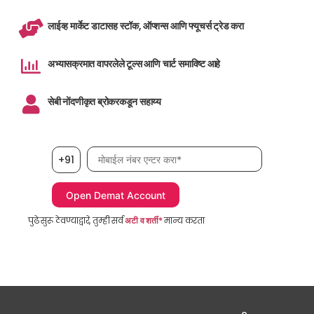
लाईव्ह मार्केट डाटासह स्टॉक, ऑप्शन्स आणि फ्यूचर्स ट्रेड करा
अभ्यासक्रमात वापरलेले टूल्स आणि चार्ट समाविष्ट आहे
सेबी नोंदणीकृत ब्रोकरकडून सहाय्य
मोबाईल नंबर, आवश्यक
+91
पुढे सुरू ठेवण्याद्वारे, तुम्ही सर्व
अटी व शर्ती*
मान्य करता