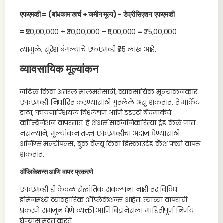
एफएमव्ही = (बांधकाम खर्च + जमीन मूल्य) - डेप्रीसिएशन
एफएमव्ही
=
₹50,00,000 + ₹30,00,000 – ₹5,00,000 = ₹75,00,000
त्यामुळे, सुरेश बंगल्याचे एफएमव्ही ₹75 लाख आहे.
व्यावसायिक मूल्यांकन
जटिल किंवा अतरल मालमत्तेसाठी, व्यावसायिक मूल्यांकनकार
एफएमव्ही निर्धारित करण्यासाठी गुंतलेले असू शकतात. ते मार्केट
डाटा, फायनान्शियल विश्लेषण आणि इंडस्ट्री बेंचमार्कचे
कॉम्बिनेशन वापरतात. हे शेअर्स सार्वजनिकरित्या ट्रेड केले जात
नसल्याने, मूल्यांकन तज्ज्ञ एफएमव्हीचा अंदाज घेण्यासाठी
अर्निंग्स मल्टीपल्स, बुक वॅल्यू किंवा डिस्काउंटेड कॅश फ्लो वापरू
शकतात.
ॲप्लिकेशन्स आणि वापर प्रकरणे
एफएमव्ही ही केवळ सैद्धांतिक संकल्पना नाही तर विविध
डोमेनमध्ये व्यावहारिक ॲप्लिकेशन्स आहेत. त्याच्या वापराची
प्रकरणे समजून घेणे व्यक्ती आणि बिझनेसला माहितीपूर्ण निर्णय
घेण्यास मदत करते.