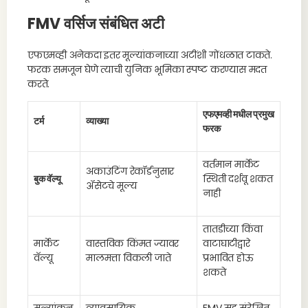
FMV वर्सिज संबंधित अटी
एफएमव्ही अनेकदा इतर मूल्यांकनाच्या अटींशी गोंधळात टाकते.
फरक समजून घेणे त्याची युनिक भूमिका स्पष्ट करण्यास मदत
करते.
एफएमव्ही मधील प्रमुख
टर्म
व्याख्या
फरक
वर्तमान मार्केट
अकाउंटिंग रेकॉर्डनुसार
बुक वॅल्यू
स्थिती दर्शवू शकत
ॲसेटचे मूल्य
नाही
तातडीच्या किंवा
मार्केट
वास्तविक किंमत ज्यावर
वाटाघाटीद्वारे
वॅल्यू
मालमत्ता विकली जाते
प्रभावित होऊ
शकते