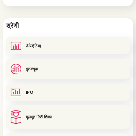
श्रेणी
डेरिव्हेटिव्ह
गुंतवणूक
IPO
मूलभूत गोष्टी शिका