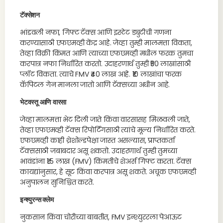
टॅक्सेशन
भांडवली नफा, गिफ्ट टॅक्स आणि इस्टेट ड्युटीची गणना
करण्यासाठी एफएमव्ही केंद्र आहे. जेव्हा तुम्ही मालमत्ता विकता,
तेव्हा विक्री किंमत आणि त्याच्या एफएमव्ही मधील फरक तुमचा
करपात्र नफा निर्धारित करतो. उदाहरणार्थ तुम्ही ₹50 लाखांसाठी
प्लॉट विकता. त्याचे FMV ₹40 लाख आहे. ₹10 लाखांचा फरक
कॅपिटल गेन मानला जातो आणि टॅक्सच्या अधीन आहे.
भेटवस्तू आणि वारसा
जेव्हा मालमत्ता भेट दिली जाते किंवा वारसासह मिळवली जाते,
तेव्हा एफएमव्ही टॅक्स रिपोर्टिंगसाठी त्यांचे मूल्य निर्धारित करते.
एफएमव्ही काही थ्रेशोल्डपेक्षा जास्त असल्यास, प्राप्तकर्ता
टॅक्ससाठी जबाबदार असू शकतो. उदाहरणार्थ तुम्ही तुमच्या
भावंडांना ₹1.5 लाख (FMV) किंमतीचे शेअर्स गिफ्ट करता. टॅक्स
कायद्यांनुसार, हे सूट किंवा करपात्र असू शकते. अचूक एफएमव्ही
अनुपालन सुनिश्चित करते.
इन्श्युरन्स क्लेम
नुकसान किंवा चोरीच्या बाबतीत, FMV इन्श्युररला पेआऊट