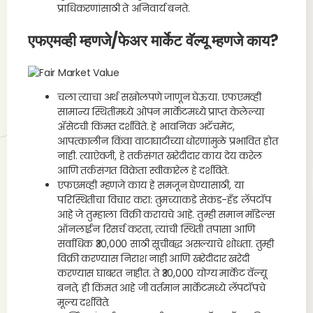
प्राधिकरणांसाठी ते अनिवार्य बनते.
एफएमव्ही म्हणजे/फेअर मार्केट वॅल्यू म्हणजे काय?
चला त्याचा अर्थ सखोलपणे जाणून घेऊया. एफएमव्ही
सामान्य स्थितींमध्ये ओपन मार्केटमध्ये प्राप्त केलेल्या
ॲसेटची किंमत दर्शविते. हे भावनिक अटॅचमेंट,
आपत्कालीन किंवा वाटाघाटीच्या धोरणांमुळे प्रभावित होत
नाही. त्याऐवजी, हे तर्कसंगत खरेदीदार काय देय करेल
आणि तर्कसंगत विक्रेता स्वीकारेल हे दर्शविते.
एफएमव्ही म्हणजे काय हे समजून घेण्यासाठी, या
परिस्थितीचा विचार करा: तुमच्याकडे सेकंड-हँड लॅपटॉप
आहे जे तुम्हाला विक्री करायचे आहे. तुम्ही समान मॉडेल्स
ऑनलाईन रिसर्च करता, त्यांची स्थिती तपासा आणि
सर्वाधिक ₹30,000 साठी सूचीबद्ध असल्याचे शोधता. तुम्ही
विक्री करण्यास निराश नाही आणि खरेदीदार खरेदी
करण्यास घाबरत नाहीत. ते ₹30,000 योग्य मार्केट वॅल्यू
बनते, ही किंमत आहे जी वर्तमान मार्केटमध्ये लॅपटॉपचे
मूल्य दर्शविते.