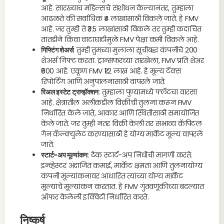
आहे. सारख्याच मॉडेल्सचे संशोधन केल्यानंतर, तुम्हाला
आढळते की सर्वाधिक ₹4 लाखांसाठी विकले जाते. हे FMV
आहे. जर तुम्ही ते ₹3.5 लाखांसाठी विकले तर तुम्ही कदाचित
तातडीने किंवा वाटाघाटीमुळे FMV पेक्षा कमी विकले आहे.
गिफ्टिंग शेअर्स
: तुम्ही तुमच्या मुलाला सूचीबद्ध कंपनीचे 200
शेअर्स गिफ्ट करता. ट्रान्सफरच्या तारखेला, FMV प्रति शेअर
₹600 आहे. एकूण FMV ₹1.2 लाख आहे. हे मूल्य टॅक्स
रिपोर्टिंग आणि अनुपालनासाठी वापरले जाते.
रिअल इस्टेट ट्रान्झॅक्शन
: तुम्हाला पुण्यामध्ये फ्लॅटचा वारसा
आहे. क्षेत्रातील अलीकडील विक्रीची तुलना करून FMV
निर्धारित केले जाते, आकार आणि स्थितीसाठी समायोजित
केले जाते. जर तुम्ही नंतर विक्री केली तर संभाव्य कॅपिटल
गेन कॅल्क्युलेट करण्यासाठी हे योग्य मार्केट मूल्य वापरले
जाते.
स्टार्ट-अप मूल्यांकन
: टेक स्टार्ट-अप निधीची मागणी करते.
इन्व्हेस्टर अंदाजित कमाई, मार्केट क्षमता आणि तुलनायोग्य
कंपनी मूल्यांकनावर आधारित त्यांच्या योग्य मार्केट
मूल्याचे मूल्यांकन करतात. हे FMV गुंतवणूकीच्या बदल्यात
ऑफर केलेली इक्विटी निर्धारित करते.
निष्कर्ष