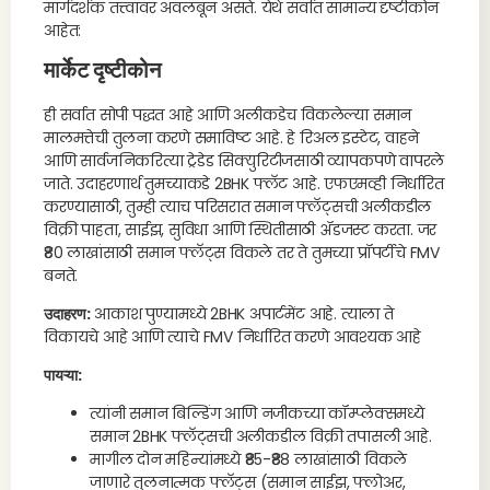
मार्गदर्शक तत्त्वांवर अवलंबून असते. येथे सर्वात सामान्य दृष्टीकोन
आहेत:
मार्केट दृष्टीकोन
ही सर्वात सोपी पद्धत आहे आणि अलीकडेच विकलेल्या समान
मालमत्तेची तुलना करणे समाविष्ट आहे. हे रिअल इस्टेट, वाहने
आणि सार्वजनिकरित्या ट्रेडेड सिक्युरिटीजसाठी व्यापकपणे वापरले
जाते. उदाहरणार्थ तुमच्याकडे 2BHK फ्लॅट आहे. एफएमव्ही निर्धारित
करण्यासाठी, तुम्ही त्याच परिसरात समान फ्लॅट्सची अलीकडील
विक्री पाहता, साईझ, सुविधा आणि स्थितीसाठी ॲडजस्ट करता. जर
₹80 लाखांसाठी समान फ्लॅट्स विकले तर ते तुमच्या प्रॉपर्टीचे FMV
बनते.
उदाहरण:
आकाश पुण्यामध्ये 2BHK अपार्टमेंट आहे. त्याला ते
विकायचे आहे आणि त्याचे FMV निर्धारित करणे आवश्यक आहे
पायऱ्या:
त्यांनी समान बिल्डिंग आणि नजीकच्या कॉम्प्लेक्समध्ये
समान 2BHK फ्लॅट्सची अलीकडील विक्री तपासली आहे.
मागील दोन महिन्यांमध्ये ₹85-₹88 लाखांसाठी विकले
जाणारे तुलनात्मक फ्लॅट्स (समान साईझ, फ्लोअर,