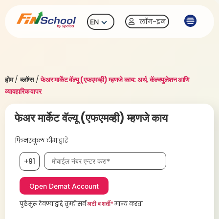
लॉग-इन
EN
होम
/
ब्लॉग्स
/
फेअर मार्केट वॅल्यू (एफएमव्ही) म्हणजे काय: अर्थ, कॅल्क्युलेशन आणि
व्यावहारिक वापर
फेअर मार्केट वॅल्यू (एफएमव्ही) म्हणजे काय
फिनस्कूल टीम
द्वारे
मोबाईल नंबर, आवश्यक
+91
पुढे सुरू ठेवण्याद्वारे, तुम्ही सर्व
अटी व शर्ती*
मान्य करता