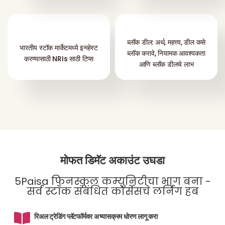
ब्लॉक डील: अर्थ, महत्त्व, डील कसे
भारतीय स्टॉक मार्केटमध्ये इन्व्हेस्ट
ब्लॉक करावे, नियामक आवश्यकता
करण्यासाठी NRIs साठी टिप्स
आणि ब्लॉक डीलचे लाभ
मोफत डिमॅट अकाउंट उघडा
5Paisa फिनस्कूल कम्युनिटीचा भाग बना -
सर्व स्टॉक संबंधित कोर्सेसचे लर्निंग हब
रिअल ट्रेडिंग प्लॅटफॉर्मवर अभ्यासक्रम धोरण लागू करा