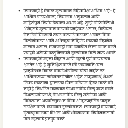
एफएमव्ही हे केवळ मूल्यांकन मेट्रिकपेक्षा अधिक आहे- हे
आर्थिक पारदर्शकता, नियामक अनुपालन आणि
माहितीपूर्ण निर्णय घेण्याचा आधार आहे. तुम्ही पोर्टफोलिओ
ॲसेट्सचे मूल्यांकन करणारे इन्व्हेस्टर असाल, कॅपिटल
गेन रिपोर्टिंगसाठी तयार करणारे करदाता असाल किंवा
विलीनीकरण आणि अधिग्रहण नेव्हिगेट करणारे बिझनेस
मालक असाल, एफएमव्ही एक प्रमाणित लेन्स प्रदान करते
ज्याद्वारे ॲसेटचे वस्तुनिष्ठपणे मूल्यांकन केले जाऊ शकते.
एफएमव्हीचे महत्त्व सिद्धांत आणि पद्धती पूर्ण करण्याच्या
क्षमतेत आहे. हे सुनिश्चित करते की फायनान्शियल
ट्रान्झॅक्शन केवळ कायदेशीररित्या योग्य नाहीत तर
आर्थिकदृष्ट्या तर्कसंगत देखील आहेत. उदाहरणार्थ, शेअर्स
गिफ्ट करताना, ट्रान्सफर टॅक्स परिणाम ट्रिगर करते की
नाही हे निर्धारित करण्यास फेअर मार्केट वॅल्यू मदत करते.
रिअल इस्टेटमध्ये, फेअर मार्केट वॅल्यू खरेदीदार आणि
विक्रेत्यांना अंडरवॅल्यूएशन किंवा ओव्हरप्राईसिंग पासून
संरक्षित करते. व्यवसाय मूल्यांकनात, एफएमव्ही वाटाघाटी,
गुंतवणूकदारांचा विश्वास आणि धोरणात्मक नियोजनासाठी
एक महत्त्वाचे इनपुट बनते.