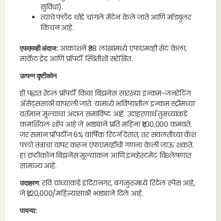
सुविधा).
त्याचे फ्लॅट थोडे चांगले मेंटेन केले जाते आणि मॉड्युलर
किचन आहे.
एफएमव्ही अंदाज:
आकाशने ₹88 लाखांमध्ये एफएमव्ही सेट केला,
मार्केट ट्रेंड आणि प्रॉपर्टी स्थितीशी संरेखित.
उत्पन्न दृष्टीकोन
ही पद्धत रेंटल प्रॉपर्टी किंवा बिझनेस सारख्या इन्कम-जनरेटिंग
ॲसेट्ससाठी वापरली जाते. यामध्ये भविष्यातील इन्कम स्ट्रीमच्या
वर्तमान मूल्याचा अंदाज समाविष्ट आहे. उदाहरणार्थ तुमच्याकडे
कमर्शियल शॉप आहे जे भाड्याने प्रति महिना ₹1,00,000 कमवते.
जर समान प्रॉपर्टीज 6% वार्षिक रिटर्न देतात, तर सवलतीच्या कॅश
फ्लो तंत्रांचा वापर करून एफएमव्हीची गणना केली जाऊ शकते.
हा दृष्टीकोन बिझनेस मूल्यांकन आणि इन्व्हेस्टमेंट विश्लेषणात
सामान्य आहे.
उदाहरण
: रवि यांच्याकडे इंदिरानगर, बंगळुरूमध्ये रिटेल स्पेस आहे,
जे ₹1,20,000/महिन्यासाठी भाड्याने दिले आहे.
पायऱ्या: