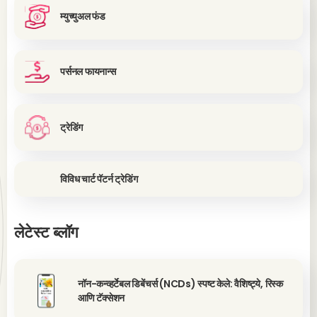
म्युच्युअल फंड
पर्सनल फायनान्स
ट्रेडिंग
विविध चार्ट पॅटर्न ट्रेडिंग
लेटेस्ट ब्लॉग
नॉन-कन्व्हर्टेबल डिबेंचर्स (NCDs) स्पष्ट केले: वैशिष्ट्ये, रिस्क
आणि टॅक्सेशन