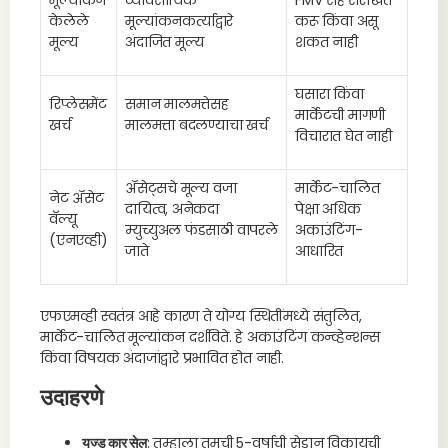
मूल्यांकन
व्यावसायिक
FMV सह संरेखित
केलेले
मूल्यांकनकर्त्याद्वारे
करू किंवा असू
मूल्य
अंदाजित मूल्य
शकत नाही
घसारा किंवा
रिप्लेसमेंट
समान मालमत्तेसह
मार्केटची मागणी
खर्च
मालमत्ता बदलण्याचा खर्च
विचारात घेत नाही
ॲसेट्सचे मूल्य वजा
मार्केट-चालित
नेट ॲसेट
दायित्व, अनेकदा
पेक्षा अधिक
वॅल्यू
म्युच्युअल फंडसाठी वापरले
अकाउंटिंग-
(एनएव्ही)
जाते
आधारित
एफएमव्ही स्वतंत्र आहे कारण ते योग्य स्थितींमध्ये संतुलित,
मार्केट-चालित मूल्यांकन दर्शविते. हे अकाउंटिंग कन्व्हेन्शन्स
किंवा विषयक अंदाजांद्वारे प्रभावित होत नाही.
उदाहरणे
यूज्ड कार सेल
: तुम्हाला तुमची 5-वर्षाची सेडान विकायची