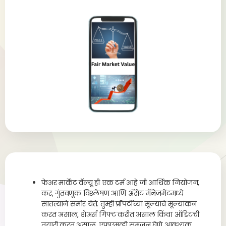
फेअर मार्केट वॅल्यू ही एक टर्म आहे जी आर्थिक नियोजन,
कर, गुंतवणूक विश्लेषण आणि ॲसेट मॅनेजमेंटमध्ये
सातत्याने समोर येते. तुम्ही प्रॉपर्टीच्या मूल्याचे मूल्यांकन
करत असाल, शेअर्स गिफ्ट करीत असाल किंवा ऑडिटची
तयारी करत असाल, एफएमव्ही समजून घेणे आवश्यक