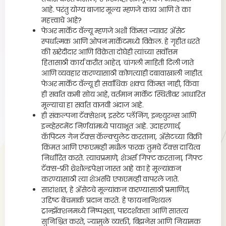
आहे. परंतु योग्य बाजार मूल्य म्हणजे काय आणि ते का
महत्त्वाचे आहे?
फेअर मार्केट वॅल्यू म्हणजे अशी किंमत ज्यावर ॲसेट
स्पर्धात्मक आणि ओपन मार्केटमध्ये विकेल. हे गृहीत धरते
की खरेदीदार आणि विक्रेता दोघेही त्यांच्या सर्वोत्तम
हितासाठी कार्य करीत आहेत, चांगली माहिती दिली जाते
आणि व्यवहार करण्यासाठी कोणत्याही दबावाखाली नाहीत.
फेअर मार्केट वॅल्यू ही सर्वाधिक शक्य किंमत नाही, किंवा
ही सर्वात कमी सोय आहे, वर्तमान मार्केट स्थितीवर आधारित
मूल्याचा हा सर्वात वाजवी अंदाज आहे.
ही संकल्पना टॅक्सेशन, इस्टेट प्लॅनिंग, इन्श्युरन्स आणि
इन्व्हेस्टमेंट निर्णयांमध्ये पायाभूत आहे. उदाहरणार्थ,
कॅपिटल गेन टॅक्स कॅल्क्युलेट करताना, ॲसेटच्या विक्री
किंमत आणि एफएमव्ही मधील फरक तुमचे टॅक्स दायित्व
निर्धारित करते. त्याचप्रमाणे, शेअर्स गिफ्ट करताना, गिफ्ट
टॅक्स-फ्री थ्रेशोल्डपेक्षा जास्त आहे का हे मूल्यांकन
करण्यासाठी त्या शेअर्सचे एफएमव्ही वापरले जाते.
सारांशात, हे ॲसेटचे मूल्यांकन करण्यासाठी प्रमाणित,
उद्दिष्ट बेंचमार्क प्रदान करते. हे फायनान्शियल
ट्रान्झॅक्शनमध्ये निष्पक्षता, पारदर्शकता आणि सातत्य
सुनिश्चित करते, ज्यामुळे व्यक्ती, बिझनेस आणि नियामक