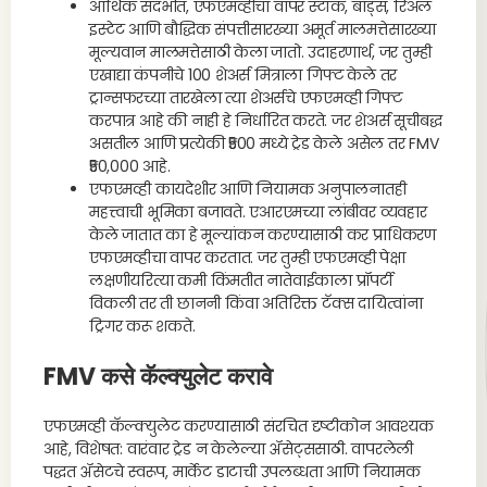
आर्थिक संदर्भात, एफएमव्हीचा वापर स्टॉक, बाँड्स, रिअल
इस्टेट आणि बौद्धिक संपत्तीसारख्या अमूर्त मालमत्तेसारख्या
मूल्यवान मालमत्तेसाठी केला जातो. उदाहरणार्थ, जर तुम्ही
एखाद्या कंपनीचे 100 शेअर्स मित्राला गिफ्ट केले तर
ट्रान्सफरच्या तारखेला त्या शेअर्सचे एफएमव्ही गिफ्ट
करपात्र आहे की नाही हे निर्धारित करते. जर शेअर्स सूचीबद्ध
असतील आणि प्रत्येकी ₹500 मध्ये ट्रेड केले असेल तर FMV
₹50,000 आहे.
एफएमव्ही कायदेशीर आणि नियामक अनुपालनातही
महत्त्वाची भूमिका बजावते. एआरएमच्या लांबीवर व्यवहार
केले जातात का हे मूल्यांकन करण्यासाठी कर प्राधिकरण
एफएमव्हीचा वापर करतात. जर तुम्ही एफएमव्ही पेक्षा
लक्षणीयरित्या कमी किंमतीत नातेवाईकाला प्रॉपर्टी
विकली तर ती छाननी किंवा अतिरिक्त टॅक्स दायित्वांना
ट्रिगर करू शकते.
FMV कसे कॅल्क्युलेट करावे
एफएमव्ही कॅल्क्युलेट करण्यासाठी संरचित दृष्टीकोन आवश्यक
आहे, विशेषत: वारंवार ट्रेड न केलेल्या ॲसेट्ससाठी. वापरलेली
पद्धत ॲसेटचे स्वरूप, मार्केट डाटाची उपलब्धता आणि नियामक