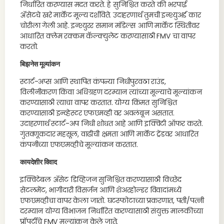
निर्धारित करण्यास मदत करते. हे सुनिश्चित करते की भरपाई
ॲसेटचे खरे मार्केट मूल्य दर्शविते. उदाहरणार्थ तुमची इन्श्युअर्ड कार
चोरीला गेली आहे. इन्श्युरर समान मॉडेल्स आणि मार्केट स्थितीवर
आधारित क्लेम रक्कम कॅल्क्युलेट करण्यासाठी FMV चा वापर
करतो.
बिझनेस मूल्यांकन
स्टार्ट-अप्स आणि स्थापित कंपन्या निधीपुरवठा राउंड,
विलीनीकरण किंवा अधिग्रहण दरम्यान त्यांच्या मूल्याचे मूल्यांकन
करण्यासाठी त्याचा वापर करतात. योग्य किंमत सुनिश्चित
करण्यासाठी इन्व्हेस्टर एफएमव्ही वर अवलंबून असतात.
उदाहरणार्थ स्टार्ट-अप निधी शोधत आहे आणि इक्विटी ऑफर करते.
गुंतवणूकदार महसूल, वाढीची क्षमता आणि मार्केट ट्रेंडवर आधारित
कंपनीच्या एफएमव्हीचे मूल्यांकन करतात.
कायदेशीर विवाद
इक्विटेबल ॲसेट डिव्हिजन सुनिश्चित करण्यासाठी विच्छेद
सेटलमेंट, भागीदारी विसर्जन आणि शेअरहोल्डर विवादांमध्ये
एफएमव्हीचा वापर केला जातो. घटस्फोटाच्या प्रकरणात, पती/पत्नी
दरम्यान योग्य विभाजन निर्धारित करण्यासाठी संयुक्त मालकीच्या
प्रॉपर्टीचे FMV मूल्यांकन केले जाते.