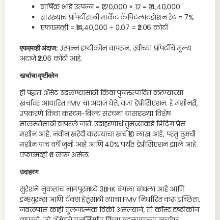
वार्षिक भाडे उत्पन्न = ₹1,20,000 × 12 = ₹14,40,000
सारख्याच प्रॉपर्टीसाठी मार्केट कॅपिटलायझेशन रेट = 7%
एफएमव्ही = ₹14,40,000 ÷ 0.07 = ₹2.06 कोटी
एफएमव्ही अंदाज:
उत्पन्न दृष्टीकोन वापरून, रवीच्या प्रॉपर्टीचे मूल्य
अंदाजे ₹2.06 कोटी आहे.
खर्चाचा दृष्टीकोन
ही पद्धत ॲसेट बदलण्यासाठी किंवा पुनरुत्पादित करण्याच्या
खर्चावर आधारित FMV चा अंदाज घेते, वजा डेप्रीसिएशन. हे मशीनरी,
उपकरणे किंवा कस्टम-बिल्ट संरचना यासारख्या विशेष
मालमत्तेसाठी वापरले जाते. उदाहरणार्थ तुमच्याकडे प्रिंटिंग प्रेस
मशीन आहे. नवीन खरेदी करण्याचा खर्च ₹10 लाख आहे, परंतु तुमची
मशीन पाच वर्षे जुनी आहे आणि 40% पर्यंत डेप्रीसिएशन झाले आहे.
एफएमव्ही ₹6 लाख असेल.
उदाहरण
सुरेशने नुकताच नागपूरमध्ये 3BHK बंगला बांधला आहे आणि
इन्श्युरन्स आणि टॅक्स हेतूंसाठी त्याचा FMV निर्धारित करू इच्छिता.
जवळपास काही तुलनात्मक विक्री असल्याने, तो कॉस्ट दृष्टीकोन