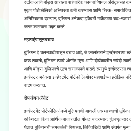
स्टॉक आणि बाँड्स सारख्या पारंपारिक फायनान्शियल ॲसेट्ससह कमी संब
एकूण पोर्टफोलिओ अस्थिरता कमी करण्यास आणि रिस्क-समायोजित रिटर्
अनिश्चितता दरम्यान, बुलियन अनेकदा इक्विटी मार्केटच्या चढ-उता
जतन करण्यास मदत करते.
महागाईपासून बचाव
बुलियन हे चलनवाढीपासून बचाव आहे, जे कालांतराने इन्व्हेस्टरच्या खर
करू शकतो, बुलियन त्याचे अंतर्गत मूल्य आणि दीर्घकालीन खरेदी शक्ती
आणि बाँड्स, बुलियनचे मूल्य सामान्यपणे वाढते, त्यामुळे इन्व्हेस्टरला त
इन्व्हेस्टर अनेकदा इन्व्हेस्टमेंट पोर्टफोलिओवर महागाईच्या इरोझिव्ह
वाटप करतात.
सेफ हेवन ॲसेट
इन्व्हेस्टमेंट पोर्टफोलिओमध्ये बुलियनची आणखी एक महत्त्वाची भूमिक
अस्थिरता किंवा आर्थिक बाजारातील गोंधळ यादरम्यान, गुंतवणूकदार 
घेतात. बुलियनची समजलेली स्थिरता, लिक्विडिटी आणि अंतर्गत मूल्य 