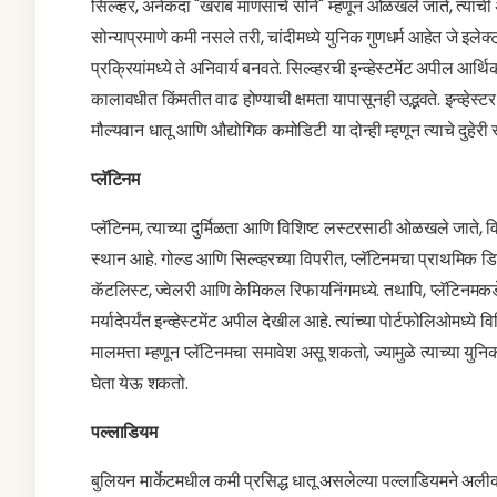
सिल्व्हर, अनेकदा "खराब माणसाचे सोने" म्हणून ओळखले जाते, त्याची अ
सोन्याप्रमाणे कमी नसले तरी, चांदीमध्ये युनिक गुणधर्म आहेत जे इले
प्रक्रियांमध्ये ते अनिवार्य बनवते. सिल्व्हरची इन्व्हेस्टमेंट अपील 
कालावधीत किंमतीत वाढ होण्याची क्षमता यापासूनही उद्भवते. इन्व्हेस
मौल्यवान धातू आणि औद्योगिक कमोडिटी या दोन्ही म्हणून त्याचे दुहेरी
प्लॅटिनम
प्लॅटिनम, त्याच्या दुर्मिळता आणि विशिष्ट लस्टरसाठी ओळखले जाते, व
स्थान आहे. गोल्ड आणि सिल्व्हरच्या विपरीत, प्लॅटिनमचा प्राथमिक डिम
कॅटलिस्ट, ज्वेलरी आणि केमिकल रिफायनिंगमध्ये. तथापि, प्लॅटिनमकडे 
मर्यादेपर्यंत इन्व्हेस्टमेंट अपील देखील आहे. त्यांच्या पोर्टफोलिओमध्
मालमत्ता म्हणून प्लॅटिनमचा समावेश असू शकतो, ज्यामुळे त्याच्या य
घेता येऊ शकतो.
पल्लाडियम
बुलियन मार्केटमधील कमी प्रसिद्ध धातू असलेल्या पल्लाडियमने अल