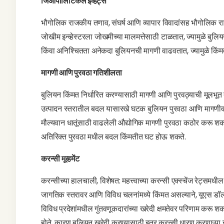
जिओपॉलिटिकल इव्हेंट्स
भौगोलिक राजकीय तणाव, संघर्ष आणि व्यापार विवादांसह भौगोलिक
जोखीम इन्व्हेस्टरला जोखमीच्या मालमत्तेसाठी टाळतात, ज्यामुळे बुलि
किंवा अनिश्चितता अनेकदा बुलियनची मागणी वाढवतात, ज्यामुळे किंम
मागणी आणि पुरवठा गतिशीलता
बुलियन किंमत निर्धारित करण्यासाठी मागणी आणि पुरवठ्याची मूलभूत 
उत्पादन स्तरातील बदल यासारखे घटक बुलियन पुरवठा आणि मागणीवर प
मौल्यवान धातूंसाठी वाढलेली औद्योगिक मागणी पुरवठा कठोर करू शकत
अतिरिक्त पुरवठा मधील बदल किंमतीत घट होऊ शकते.
करन्सी मूव्हमेंट
करन्सीच्या हालचाली, विशेषत: महत्त्वाच्या करन्सी एक्स्चेंज रेट्
जागतिक स्तरावर आणि विविध चलनांमध्ये किंमत असल्याने, यूएस डॉलरच
विविध प्रदेशांमधील गुंतवणूकदारांच्या खरेदी क्षमतेवर परिणाम करू
होते, कारण बुलियन खरेदी करण्यासाठी इतर करन्सी धारण करणाऱ्या इन्व्