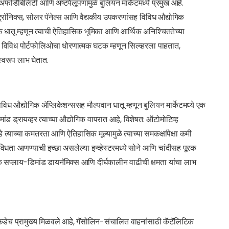
फोर्डेबिलिटी आणि अष्टपैलूपणामुळे बुलियन मार्केटमध्ये प्रमुख आहे.
क्ट्रॉनिक्स, सोलर पॅनेल्स आणि वैद्यकीय उपकरणांसह विविध औद्योगिक
आर्थिक धातू म्हणून त्याची ऐतिहासिक भूमिका आणि आर्थिक अनिश्चिततेच्या
्टर विविध पोर्टफोलिओचा धोरणात्मक घटक म्हणून सिल्व्हरला पाहतात,
 स्वरूप लाभ घेतात.
िविध औद्योगिक ॲप्लिकेशन्ससह मौल्यवान धातू म्हणून बुलियन मार्केटमध्ये एक
ांड ड्रायव्हर त्याच्या औद्योगिक वापरात आहे, विशेषत: ऑटोमोटिव्ह
त्याच्या कमतरता आणि ऐतिहासिक मूल्यामुळे त्याच्या समकक्षांपेक्षा कमी
ये विविधता आणण्याची इच्छा असलेल्या इन्व्हेस्टरमध्ये सोने आणि चांदीसह पूरक
ुनिक सप्लाय-डिमांड डायनॅमिक्स आणि दीर्घकालीन वाढीची क्षमता यांचा लाभ
ीकडेच प्रामुख्य मिळवले आहे, गॅसोलिन-संचालित वाहनांसाठी कॅटॅलिटिक