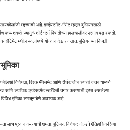
सायकोलॉजी महत्त्वाची आहे. इन्व्हेस्टमेंट ॲसेट म्हणून बुलियनसाठी
ण करू शकते, ज्यामुळे शॉर्ट-टर्म किंमतीच्या हालचालींवर प्रभाव पडू शकतो.
े घटक सेंटिमेंट मधील बदलांमध्ये योगदान देऊ शकतात, बुलियनच्या किंमती
 भूमिका
पोर्टफोलिओ विविधता, रिस्क मॅनेजमेंट आणि दीर्घकालीन संपत्ती जतन यामध्ये
त आणि लवचिक इन्व्हेस्टमेंट स्ट्रॅटेजी तयार करण्याची इच्छा असलेल्या
णारी विविध भूमिका समजून घेणे आवश्यक आहे.
विधता लाभ प्रदान करण्याची क्षमता. बुलियन, विशेषत: गोल्डने ऐतिहासिकरित्या