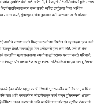
ंध प्रदर्शित केले आहे. परिणामी, वैविध्यपूर्ण पोर्टफोलिओमध्ये बुलियनसह
न वाढविण्यास मदत करू शकते. मार्केट टर्ब्युलन्स किंवा आर्थिक
रांचा सामना करते, गुंतवणूकदारांना नुकसान कमी करण्यास आणि भांडवल
ेदी क्षमतेचे संरक्षण करते. फिएट करन्सीच्या विपरीत, जे महागाईचा दबाव कमी
 टिकवून ठेवते. महागाईमुळे पेपर ॲसेट्सचे मूल्य कमी होते, जसे की कॅश
्याचे वास्तविक मूल्य राखणाऱ्या संपत्तीचा मूर्त स्टोअर प्रदान करते. परिणामी,
 परिणामांपासून धोरणात्मक हेज म्हणून त्यांच्या पोर्टफोलिओचा एक भाग बुलियनला
ा म्हणजे हेवन ॲसेट म्हणून त्याची स्थिती. भू-राजकीय अनिश्चितता, आर्थिक
अस्थिरता आणि प्रणालीगत जोखमींपासून स्वर्ग म्हणून बुलियनमध्ये आश्रय
हे कॅपिटल जतन करण्याची आणि अनपेक्षित घटनांपासून सुरक्षित ठेवण्याची