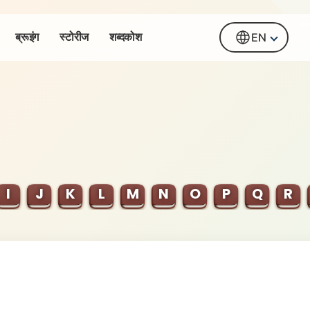
ब्रूइंग
स्टोरीज
शब्दकोश
EN
I
J
K
L
M
N
O
P
Q
R