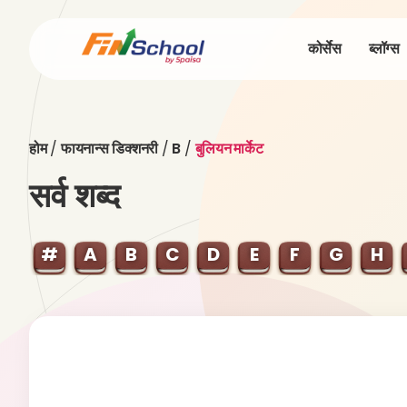
कोर्सेस
ब्लॉग्स
होम
/
फायनान्स डिक्शनरी
/
B
/
बुलियन मार्केट
सर्व शब्द
#
A
B
C
D
E
F
G
H