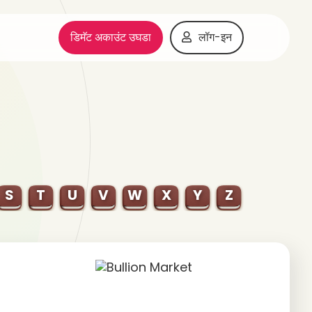
डिमॅट अकाउंट उघडा
लॉग-इन
S
T
U
V
W
X
Y
Z