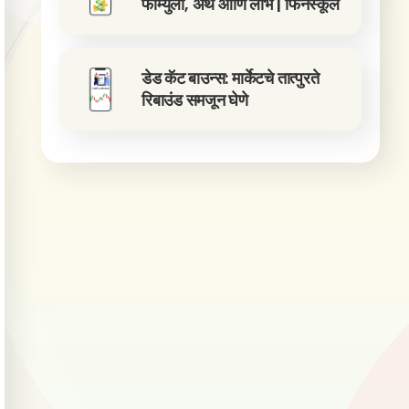
फॉर्म्युला, अर्थ आणि लाभ | फिनस्कूल
डेड कॅट बाउन्स: मार्केटचे तात्पुरते
रिबाउंड समजून घेणे