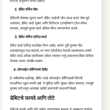
बजेटचे अनुसरण करीत आहात.
2. डेबिट वर्सिज कॅश
डेबिटची कॅशसह तुलना करणे डेबिट कार्डची सोय उघड करते. कॅश मूर्त
असताना, डेबिट कार्ड सुरक्षा आणि डिजिटल ट्रान्झॅक्शन ट्रेल ऑफर
करतात, ज्यामुळे तुमचा खर्च अधिक मॅनेज करण्यायोग्य बनतो.
3. डेबिट वर्सिज प्रीपेड कार्ड
डेबिट कार्ड प्रीपेड कार्डपेक्षा भिन्न आहेत, कारण पूर्वी तुमच्या बँक
अकाउंटमधून फंड काढतो, तर नंतर प्रीलोडेड फंडची आवश्यकता असते.
डेबिट कार्ड अधिक लवचिकता ऑफर करतात परंतु हरवल्यास किंवा चोरीला
गेल्यास जास्त जोखीम बाळगा.
4. ऑनलाईन शॉपिंगमध्ये डेबिट
ई-कॉमर्सच्या वाढीसह, डेबिट कार्ड ऑनलाईन शॉपिंगसाठी पेमेंटची
प्राधान्यित पद्धत बनली आहे. ते सुविधा आणि सुरक्षा ऑफर करतात, ज्यामुळे
तुमच्या घरी बसून आरामात खरेदी करण्याची परवानगी मिळते.
डेबिटचे फायदे आणि तोटे
डेबिटचे फायदे आणि तोटे आहेत. सकारात्मक बाजूला, हे जबाबदार खर्चाला