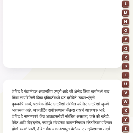
L
M
N
O
P
Q
R
S
T
U
डेबिट हे फंडामेंटल अकाउंटिंग एन्ट्री आहे जी ॲसेट किंवा खर्चामध्ये वाढ
V
किंवा लायबिलिटी किंवा इक्विटीमध्ये घट दर्शविते. डबल-एंट्री
W
बुककीपिंगमध्ये, प्रत्येक डेबिट एन्ट्रीशी संबंधित क्रेडिट एन्ट्रीशी जुळणे
आवश्यक आहे, अकाउंटिंग समीकरणाचा बॅलन्स राखणे आवश्यक आहे.
X
डेबिट हे सामान्यपणे कॅश आऊटफ्लोशी संबंधित असतात, जसे की खरेदी,
Y
पेमेंट आणि विद्ड्रॉल, ज्यामुळे संस्थेच्या फायनान्शियल स्टेटमेंटवर परिणाम
Z
होतो. व्यक्तींसाठी, डेबिट बँक अकाउंटमधून केलेल्या ट्रान्झॅक्शनचा संदर्भ