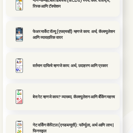
नॉन-कन्व्हर्टेबल डिबेंचर्स (NCDs) स्पष्ट केले: वैशिष्ट्ये,
रिस्क आणि टॅक्सेशन
फेअर मार्केट वॅल्यू (एफएमव्ही) म्हणजे काय: अर्थ, कॅल्क्युलेशन
आणि व्यावहारिक वापर
वर्तमान दायित्वे म्हणजे काय: अर्थ, उदाहरण आणि प्रकार
बेस रेट म्हणजे काय? व्याख्या, कॅल्क्युलेशन आणि बँकिंग महत्त्व
नेट वर्किंग कॅपिटल (एनडब्ल्यूसी): फॉर्म्युला, अर्थ आणि लाभ |
फिनस्कूल