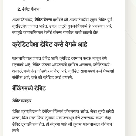
2. डेबिट बॅलन्स
अकाउंटिंगमध्ये,
डेबिट बॅलन्स
दर्शविते की अकाउंटमधील एकूण डेबिट पूर्ण
क्रेडिटपेक्षा जास्त आहेत. डबल-एन्ट्री बुककीपिंगमध्ये हे आवश्यक आहे,
ज्यामुळे फायनान्शियल रेकॉर्ड बॅलन्स राहतील याची खात्री होते.
क्रेडिटपेक्षा डेबिट कसे वेगळे आहे
फायनान्शियल जगात डेबिट आणि क्रेडिट दरम्यान फरक जाणून घेणे
महत्त्वाचे आहे. डेबिट फंडचा आऊटफ्लो दर्शवित असताना, क्रेडिटमध्ये
अकाउंटमध्ये फंड जोडणे समाविष्ट आहे. क्रेडिट सामान्यपणे कर्ज घेण्याशी
संबंधित आहे, जसे की क्रेडिट कार्ड वापरणे.
बँकिंगमध्ये डेबिट
डेबिट व्यवहार
डेबिट ट्रान्झॅक्शन हे दैनंदिन बँकिंगचे जीवनरक्त आहेत. जेव्हा तुम्ही खरेदी
करता, बिल भरता किंवा तुमच्या अकाउंटमधून पैसे ट्रान्सफर करता तेव्हा
डेबिट ट्रान्झॅक्शन होते. ही यंत्रणा आहे जी तुमच्या फायनान्सला गतिमान
ठेवते.