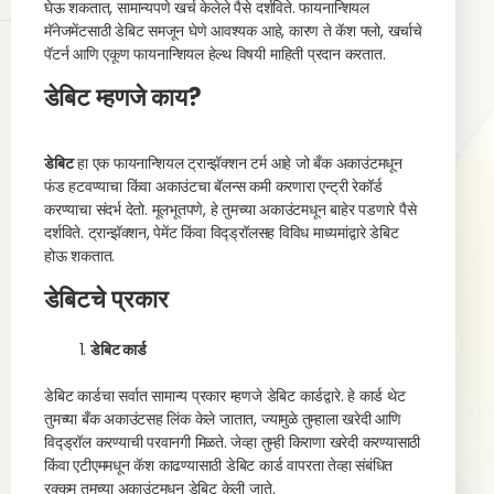
घेऊ शकतात, सामान्यपणे खर्च केलेले पैसे दर्शविते. फायनान्शियल
मॅनेजमेंटसाठी डेबिट समजून घेणे आवश्यक आहे, कारण ते कॅश फ्लो, खर्चाचे
पॅटर्न आणि एकूण फायनान्शियल हेल्थ विषयी माहिती प्रदान करतात.
डेबिट म्हणजे काय?
डेबिट
हा एक फायनान्शियल ट्रान्झॅक्शन टर्म आहे जो बँक अकाउंटमधून
फंड हटवण्याचा किंवा अकाउंटचा बॅलन्स कमी करणारा एन्ट्री रेकॉर्ड
करण्याचा संदर्भ देतो. मूलभूतपणे, हे तुमच्या अकाउंटमधून बाहेर पडणारे पैसे
दर्शविते. ट्रान्झॅक्शन, पेमेंट किंवा विद्ड्रॉलसह विविध माध्यमांद्वारे डेबिट
होऊ शकतात.
डेबिटचे प्रकार
डेबिट कार्ड
डेबिट कार्डचा सर्वात सामान्य प्रकार म्हणजे डेबिट कार्डद्वारे. हे कार्ड थेट
तुमच्या बँक अकाउंटसह लिंक केले जातात, ज्यामुळे तुम्हाला खरेदी आणि
विद्ड्रॉल करण्याची परवानगी मिळते. जेव्हा तुम्ही किराणा खरेदी करण्यासाठी
किंवा एटीएममधून कॅश काढण्यासाठी डेबिट कार्ड वापरता तेव्हा संबंधित
रक्कम तुमच्या अकाउंटमधून डेबिट केली जाते.