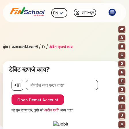
लॉग-इन
EN
#
A
B
होम
/
फायनान्स डिक्शनरी
/
D
/
डेबिट म्हणजे काय
C
D
डेबिट म्हणजे काय?
E
F
मोबाईल नंबर, आवश्यक
+91
G
H
I
पुढे सुरू ठेवण्याद्वारे, तुम्ही सर्व
अटी व शर्ती*
मान्य करता
J
K