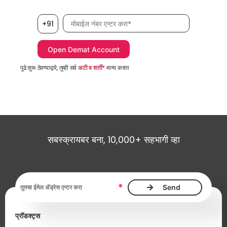
मोबाईल नंबर, आवश्यक
+91
पुढे सुरू ठेवण्याद्वारे, तुम्ही सर्व
अटी व शर्ती*
मान्य करता
सबस्क्रायबर बना, 10,000+ सहभागी व्हा
ईमेल ॲड्रेस, आवश्यक
*
प्रॉडक्ट्स