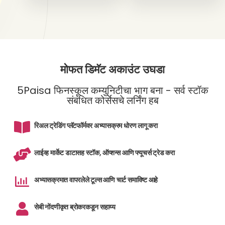
मोफत डिमॅट अकाउंट उघडा
5Paisa फिनस्कूल कम्युनिटीचा भाग बना - सर्व स्टॉक
संबंधित कोर्सेसचे लर्निंग हब
रिअल ट्रेडिंग प्लॅटफॉर्मवर अभ्यासक्रम धोरण लागू करा
लाईव्ह मार्केट डाटासह स्टॉक, ऑप्शन्स आणि फ्यूचर्स ट्रेड करा
अभ्यासक्रमात वापरलेले टूल्स आणि चार्ट समाविष्ट आहे
सेबी नोंदणीकृत ब्रोकरकडून सहाय्य