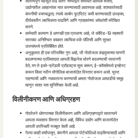
सातत्यपूर्ण महसूल वाढ आणि नफ्याद्वारे समर्थित आर्थिक शक्ती,
उद्योगातील आव्हानांवर मात करण्यासाठी आवश्यक आहे. शाश्वततेसाठी
कंपनीची वचनबद्धता, त्याचे कार्बन फूटप्रिंट कमी करण्यासाठी उपक्रम,
दीर्घकालीन लवचिकता वाढविणे आणि ग्राहकांच्या अपेक्षांशी संरेखित
करणे.
कर्मचारी कल्याण हे आणखी एक प्राधान्य आहे, जे कोविड-19 महामारी
सारख्या अनिश्चित काळात लवचिक वर्क पॉलिसी आणि सुरक्षा
उपायांमध्ये प्रतिबिंबित होते.
अनुकूलता ही एक परिभाषित गुण आहे, जी गोदरेजला कंझ्युमरच्या मागणी
बदलण्याच्या प्रतिसादात आपली बिझनेस धोरणे बदलण्याची परवानगी
देते, मग ते इको-फ्रेंडली प्रॉडक्ट्स सुरू करून, ई-कॉमर्समध्ये इन्व्हेस्ट
करून किंवा नवीन भौगोलिक बाजारपेठेत विस्तार करून असो. चुस्त
राहण्याची आणि नवकल्पना करण्याची क्षमता गोदरेजला आघाडीचे समूह
म्हणून सतत यश सुनिश्चित केली आहे.
विलीनीकरण आणि अधिग्रहण
गोदरेजने धोरणात्मक विलीनीकरण आणि अधिग्रहणाद्वारे सातत्याने
आपला व्यवसाय विस्तार केला आहे, विविध उद्योग आणि बाजारपेठेत
आपली उपस्थिती मजबूत केली आहे.
गेल्या काही वर्षांपासून, कंपनीने आपला पोर्टफोलिओ वाढविण्यासाठी आणि