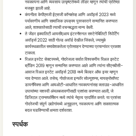
नवकल्पना आणि व्यवसाय उत्कृष्टतेमध्ये लीडर म्हणून त्यांची प्रतिष्ठा
मजबूत झाली आहे.
कंपनीला केपीएमजी ईएसजी कॉन्क्लेव्ह आणि अवॉर्ड्स 2023 मध्ये
पर्यावरणीय आणि सामाजिक उपक्रम पुरस्काराने सन्मानित करण्यात
आले, शाश्वततेसाठी त्याची वचनबद्धता मान्य केली.
ते जेंडर इक्वालिटी आयसीएआय इंटरनॅशनल सस्टेनेबिलिटी रिपोर्टिंग
अवॉर्ड्स 2022 साठी गोल्ड अवॉर्ड देखील जिंकले, ज्यामुळे
कार्यस्थळातील समावेशकतेला प्रोत्साहन देण्याच्या प्रयत्नांवर प्रकाश
टाकला.
रिअल इस्टेट सेक्टरमध्ये, गोदरेजला सर्वात विश्वसनीय रिअल इस्टेट
ब्रँडिन 2019 म्हणून सन्मानित करण्यात आले आणि त्यांना सीएनबीसी-
आवाज रिअल इस्टेट अवॉर्ड्स 2018 मध्ये बिल्डर ऑफ इयर म्हणून
नाव देण्यात आले. तसेच, गोदरेजला इन्फॉर सोल्यूशन्स, मायक्रोसॉफ्ट
डायनॅमिक्स आणि आयओटी-आधारित नवकल्पनांसह क्लाउड-आधारित
उपायांच्या यशस्वी अंमलबजावणीसाठी प्रशंसा करण्यात आली, जे
डिजिटल ट्रान्सफॉर्मेशन मध्ये त्यांचे नेतृत्व प्रदर्शित करते. या प्रशंसा
गोदरेजची संपूर्ण उद्योगांमध्ये अनुकूलन, नवकल्पना आणि सकारात्मक
बदल घडविण्याची क्षमता दर्शवतात.
स्पर्धक