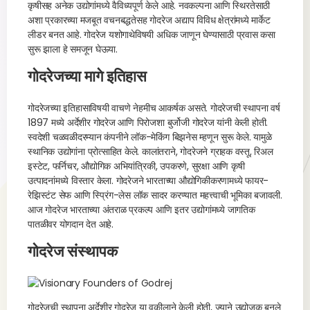
कृषीसह अनेक उद्योगांमध्ये वैविध्यपूर्ण केले आहे. नवकल्पना आणि स्थिरतेसाठी
अशा प्रकारच्या मजबूत वचनबद्धतेसह गोदरेज अद्याप विविध क्षेत्रांमध्ये मार्केट
लीडर बनत आहे. गोदरेज यशोगाथेविषयी अधिक जाणून घेण्यासाठी प्रवास कसा
सुरू झाला हे समजून घेऊया.
गोदरेजच्या मागे इतिहास
गोदरेजच्या इतिहासाविषयी वाचणे नेहमीच आकर्षक असते. गोदरेजची स्थापना वर्ष
1897 मध्ये अर्देशीर गोदरेज आणि पिरोजशा बुर्जोजी गोदरेज यांनी केली होती.
स्वदेशी चळवळीदरम्यान कंपनीने लॉक-मेकिंग बिझनेस म्हणून सुरू केले. यामुळे
स्थानिक उद्योगांना प्रोत्साहित केले. कालांतराने, गोदरेजने ग्राहक वस्तू, रिअल
इस्टेट, फर्निचर, औद्योगिक अभियांत्रिकी, उपकरणे, सुरक्षा आणि कृषी
उत्पादनांमध्ये विस्तार केला. गोदरेजने भारताच्या औद्योगिकीकरणामध्ये फायर-
रेझिस्टंट सेफ आणि स्प्रिंग-लेस लॉक सादर करण्यात महत्त्वाची भूमिका बजावली.
आज गोदरेज भारताच्या अंतराळ प्रकल्प आणि इतर उद्योगांमध्ये जागतिक
पातळीवर योगदान देत आहे.
गोदरेज संस्थापक
गोदरेजची स्थापना अर्देशीर गोदरेज या वकीलाने केली होती, ज्याने उद्योजक बनले