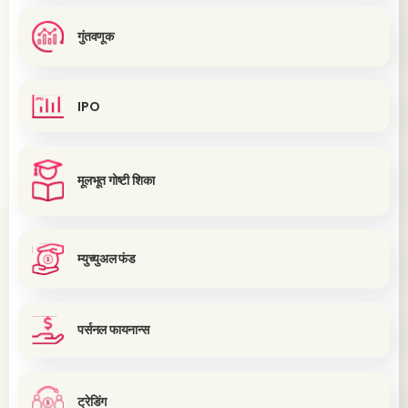
गुंतवणूक
IPO
मूलभूत गोष्टी शिका
म्युच्युअल फंड
पर्सनल फायनान्स
ट्रेडिंग