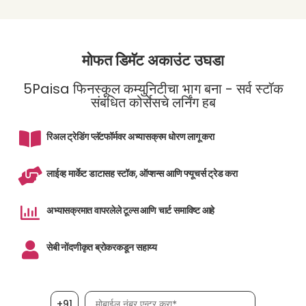
मोफत डिमॅट अकाउंट उघडा
5Paisa फिनस्कूल कम्युनिटीचा भाग बना - सर्व स्टॉक
संबंधित कोर्सेसचे लर्निंग हब
रिअल ट्रेडिंग प्लॅटफॉर्मवर अभ्यासक्रम धोरण लागू करा
लाईव्ह मार्केट डाटासह स्टॉक, ऑप्शन्स आणि फ्यूचर्स ट्रेड करा
अभ्यासक्रमात वापरलेले टूल्स आणि चार्ट समाविष्ट आहे
सेबी नोंदणीकृत ब्रोकरकडून सहाय्य
मोबाईल नंबर, आवश्यक
+91