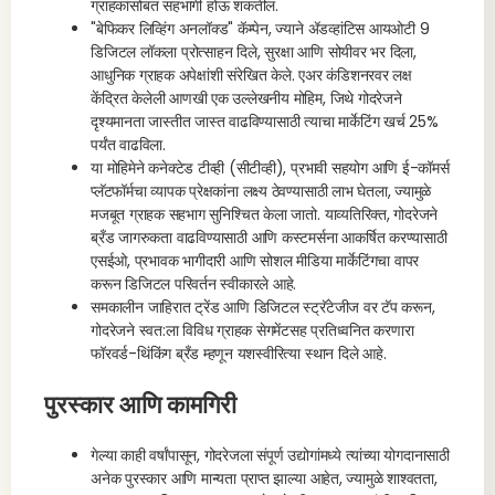
ग्राहकांसोबत सहभागी होऊ शकतील.
"बेफिकर लिव्हिंग अनलॉक्ड" कॅम्पेन, ज्याने ॲडव्हांटिस आयओटी 9
डिजिटल लॉकला प्रोत्साहन दिले, सुरक्षा आणि सोयीवर भर दिला,
आधुनिक ग्राहक अपेक्षांशी संरेखित केले. एअर कंडिशनरवर लक्ष
केंद्रित केलेली आणखी एक उल्लेखनीय मोहिम, जिथे गोदरेजने
दृश्यमानता जास्तीत जास्त वाढविण्यासाठी त्याचा मार्केटिंग खर्च 25%
पर्यंत वाढविला.
या मोहिमेने कनेक्टेड टीव्ही (सीटीव्ही), प्रभावी सहयोग आणि ई-कॉमर्स
प्लॅटफॉर्मचा व्यापक प्रेक्षकांना लक्ष्य ठेवण्यासाठी लाभ घेतला, ज्यामुळे
मजबूत ग्राहक सहभाग सुनिश्चित केला जातो. याव्यतिरिक्त, गोदरेजने
ब्रँड जागरुकता वाढविण्यासाठी आणि कस्टमर्सना आकर्षित करण्यासाठी
एसईओ, प्रभावक भागीदारी आणि सोशल मीडिया मार्केटिंगचा वापर
करून डिजिटल परिवर्तन स्वीकारले आहे.
समकालीन जाहिरात ट्रेंड आणि डिजिटल स्ट्रॅटेजीज वर टॅप करून,
गोदरेजने स्वत:ला विविध ग्राहक सेगमेंटसह प्रतिध्वनित करणारा
फॉरवर्ड-थिंकिंग ब्रँड म्हणून यशस्वीरित्या स्थान दिले आहे.
पुरस्कार आणि कामगिरी
गेल्या काही वर्षांपासून, गोदरेजला संपूर्ण उद्योगांमध्ये त्यांच्या योगदानासाठी
अनेक पुरस्कार आणि मान्यता प्राप्त झाल्या आहेत, ज्यामुळे शाश्वतता,