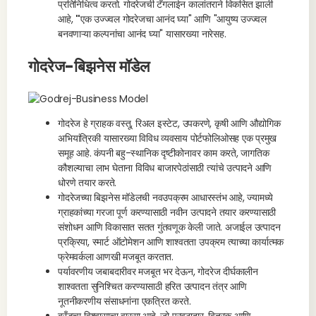
प्रतिनिधित्व करतो. गोदरेजची टॅगलाईन कालांतराने विकसित झाली
आहे,
"
एक उज्ज्वल गोदरेजचा आनंद घ्या" आणि "आयुष्य उज्ज्वल
बनवणाऱ्या कल्पनांचा आनंद घ्या" यासारख्या नारेसह.
गोदरेज-बिझनेस मॉडेल
गोदरेज हे ग्राहक वस्तू, रिअल इस्टेट, उपकरणे, कृषी आणि औद्योगिक
अभियांत्रिकी यासारख्या विविध व्यवसाय पोर्टफोलिओसह एक प्रमुख
समूह आहे. कंपनी बहु-स्थानिक दृष्टीकोनावर काम करते, जागतिक
कौशल्याचा लाभ घेताना विविध बाजारपेठांसाठी त्यांचे उत्पादने आणि
धोरणे तयार करते.
गोदरेजच्या बिझनेस मॉडेलची नवउपक्रम आधारस्तंभ आहे, ज्यामध्ये
ग्राहकांच्या गरजा पूर्ण करण्यासाठी नवीन उत्पादने तयार करण्यासाठी
संशोधन आणि विकासात सतत गुंतवणूक केली जाते. अजाईल उत्पादन
प्रक्रिया, स्मार्ट ऑटोमेशन आणि शाश्वतता उपक्रम त्याच्या कार्यात्मक
फ्रेमवर्कला आणखी मजबूत करतात.
पर्यावरणीय जबाबदारीवर मजबूत भर देऊन, गोदरेज दीर्घकालीन
शाश्वतता सुनिश्चित करण्यासाठी हरित उत्पादन तंत्र आणि
नूतनीकरणीय संसाधनांना एकत्रित करते.