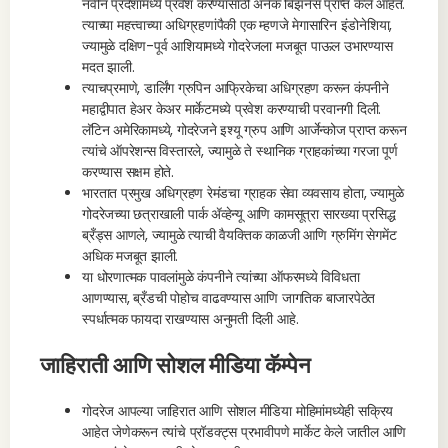
नवीन प्रदेशांमध्ये प्रवेश करण्यासाठी अनेक बिझनेस प्राप्त केले आहेत.
त्याच्या महत्त्वाच्या अधिग्रहणांपैकी एक म्हणजे मेगासारिन इंडोनेशिया,
ज्यामुळे दक्षिण-पूर्व आशियामध्ये गोदरेजला मजबूत पाऊल उभारण्यास
मदत झाली.
त्याचप्रमाणे, डार्लिंग ग्रुपिन आफ्रिकेचा अधिग्रहण करून कंपनीने
महाद्वीपात हेअर केअर मार्केटमध्ये प्रवेश करण्याची परवानगी दिली.
लॅटिन अमेरिकामध्ये, गोदरेजने इश्यू ग्रुप आणि आर्जेन्कोज प्राप्त करून
त्यांचे ऑपरेशन्स विस्तारले, ज्यामुळे ते स्थानिक ग्राहकांच्या गरजा पूर्ण
करण्यास सक्षम होते.
भारतात प्रमुख अधिग्रहण रेमंडचा ग्राहक सेवा व्यवसाय होता, ज्यामुळे
गोदरेजच्या छत्राखाली पार्क ॲव्हेन्यू आणि कामसूत्रा सारख्या प्रसिद्ध
ब्रँड्स आणले, ज्यामुळे त्याची वैयक्तिक काळजी आणि ग्रुमिंग सेगमेंट
अधिक मजबूत झाली.
या धोरणात्मक पावलांमुळे कंपनीने त्यांच्या ऑफरमध्ये विविधता
आणण्यास, ब्रँडची पोहोच वाढवण्यास आणि जागतिक बाजारपेठेत
स्पर्धात्मक फायदा राखण्यास अनुमती दिली आहे.
जाहिराती आणि सोशल मीडिया कॅम्पेन
गोदरेज आपल्या जाहिरात आणि सोशल मीडिया मोहिमांमध्येही सक्रिय
आहेत जेणेकरून त्यांचे प्रॉडक्ट्स प्रभावीपणे मार्केट केले जातील आणि