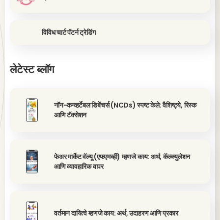
विविध चार्ट पॅटर्न ट्रेडिंग
लेटेस्ट ब्लॉग
नॉन-कन्व्हर्टेबल डिबेंचर्स (NCDs) स्पष्ट केले: वैशिष्ट्ये, रिस्क
आणि टॅक्सेशन
फेअर मार्केट वॅल्यू (एफएमव्ही) म्हणजे काय: अर्थ, कॅल्क्युलेशन
आणि व्यावहारिक वापर
वर्तमान दायित्वे म्हणजे काय: अर्थ, उदाहरण आणि प्रकार