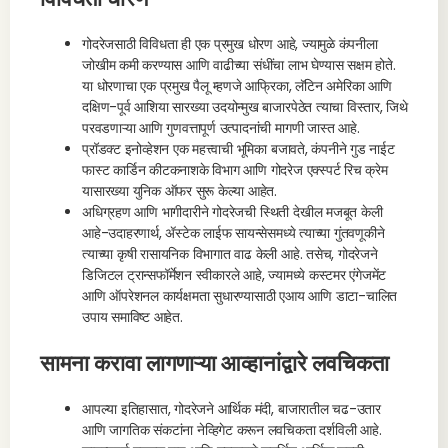
गोदरेजसाठी विविधता ही एक प्रमुख धोरण आहे, ज्यामुळे कंपनीला
जोखीम कमी करण्यास आणि वाढीच्या संधींचा लाभ घेण्यास सक्षम होते.
या धोरणाचा एक प्रमुख पैलू म्हणजे आफ्रिका, लॅटिन अमेरिका आणि
दक्षिण-पूर्व आशिया सारख्या उदयोन्मुख बाजारपेठेत त्याचा विस्तार, जिथे
परवडणाऱ्या आणि गुणवत्तापूर्ण उत्पादनांची मागणी जास्त आहे.
प्रॉडक्ट इनोव्हेशन एक महत्त्वाची भूमिका बजावते, कंपनीने गुड नाईट
फास्ट कार्डिन कीटकनाशके विभाग आणि गोदरेज एक्स्पर्ट रिच क्रेम
यासारख्या युनिक ऑफर सुरू केल्या आहेत.
अधिग्रहण आणि भागीदारीने गोदरेजची स्थिती देखील मजबूत केली
आहे-उदाहरणार्थ, ॲस्टेक लाईफ सायन्सेसमध्ये त्याच्या गुंतवणूकीने
त्याच्या कृषी रासायनिक विभागात वाढ केली आहे. तसेच, गोदरेजने
डिजिटल ट्रान्सफॉर्मेशन स्वीकारले आहे, ज्यामध्ये कस्टमर एंगेजमेंट
आणि ऑपरेशनल कार्यक्षमता सुधारण्यासाठी एआय आणि डाटा-चालित
उपाय समाविष्ट आहेत.
सामना करावा लागणाऱ्या आव्हानांद्वारे लवचिकता
आपल्या इतिहासात, गोदरेजने आर्थिक मंदी, बाजारातील चढ-उतार
आणि जागतिक संकटांना नेव्हिगेट करून लवचिकता दर्शविली आहे.