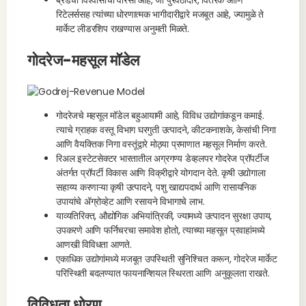
ब्रँडचा विश्वासाचा वारसा आहे, जो पुरवठादार, वितरक आणि
रिटेलर्ससह त्यांच्या धोरणात्मक भागीदारीद्वारे मजबूत आहे, ज्यामुळे ते
मार्केट लीडरशिप राखण्यास अनुमती मिळते.
गोदरेज-महसूल मॉडेल
गोदरेजचे महसूल मॉडेल बहुआयामी आहे, विविध उद्योगांकडून कमाई.
त्याचे ग्राहक वस्तू विभाग घरगुती उत्पादने, कीटकनाशके, केसांची निगा
आणि वैयक्तिक निगा वस्तूंद्वारे मोठ्या प्रमाणात महसूल निर्माण करते.
रिअल इस्टेटसेक्टर भारतातील अग्रगण्य डेव्हलपर गोदरेज प्रॉपर्टीज
अंतर्गत प्रॉपर्टी विकास आणि विक्रीद्वारे योगदान देते. कृषी उद्योगाला
सहाय्य करणाऱ्या कृषी उत्पादने, पशु खाद्यपदार्थ आणि रासायनिक
उपायांचे ॲग्रोव्हेट आणि रसायने विभागाचे लाभ.
याव्यतिरिक्त, औद्योगिक अभियांत्रिकी, ज्यामध्ये उत्पादन सुरक्षा उपाय,
उपकरणे आणि फर्निचरचा समावेश होतो, त्याच्या महसूल प्रवाहांमध्ये
आणखी विविधता आणते.
एकाधिक उद्योगांमध्ये मजबूत उपस्थिती सुनिश्चित करून, गोदरेज मार्केट
परिस्थिती बदलण्यात फायनान्शियल स्थिरता आणि अनुकूलता राखते.
विविधता धोरण