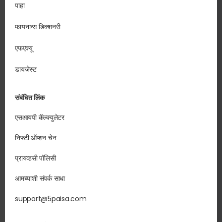
पाहा
फायनान्स डिक्शनरी
एफएक्यू
डायजेस्ट
संबंधित लिंक
एसआयपी कॅल्क्युलेटर
निफ्टी ऑप्शन चेन
प्रायव्हसी पॉलिसी
आमच्याशी संपर्क साधा
support@5paisa.com