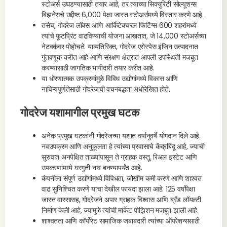
स्टोअर्स उघडण्यासाठी तयार आहे, तर त्याच्या सिक्युरिटी सोल्यूशन्स
बिझनेसचे उद्दीष्ट 6,000 पेक्षा जास्त स्टोअर्समध्ये विस्तार करणे आहे.
तसेच, गोदरेज लॉक्स आणि आर्किटेक्चरल फिटिंग्स 600 शहरांमध्ये
त्यांचे फूटप्रिंट वाढविण्याची योजना आखतात, जे 14,000 स्टोअर्सच्या
नेटवर्कवर पोहोचते. याव्यतिरिक्त, गोदरेज एरोस्पेस इंजिन उत्पादनात
गुंतवणूक करीत आहे आणि संरक्षण क्षेत्रात आपली उपस्थिती मजबूत
करण्यासाठी जागतिक भागीदारी तयार करीत आहे.
या धोरणात्मक उपक्रमांमुळे विविध उद्योगांमध्ये विकास आणि
नाविन्यपूर्णतेसाठी गोदरेजची वचनबद्धता अधोरेखित होते.
गोदरेज यशामागील प्रमुख घटक
अनेक प्रमुख घटकांनी गोदरेजच्या यशात वर्षानुवर्षे योगदान दिले आहे.
नवउपक्रम आणि अनुकूलता हे त्यांच्या प्रवासाचे केंद्रबिंदू आहे, ज्याची
सुरुवात अनपेक्षित ताळ्यांपासून ते ग्राहक वस्तू, रिअल इस्टेट आणि
उपकरणांमध्ये घरगुती नाव बनण्यापर्यंत आहे.
कंपनीला संपूर्ण उद्योगांमध्ये विविधता, जोखीम कमी करणे आणि शाश्वत
वाढ सुनिश्चित करणे याचा देखील फायदा झाला आहे. 125 वर्षांपेक्षा
जास्त वारसासह, गोदरेजने अपार ग्राहक विश्वास आणि ब्रँड लॉयल्टी
निर्माण केली आहे, ज्यामुळे त्यांची मार्केट पोझिशन मजबूत झाली आहे.
शाश्वतता आणि कॉर्पोरेट सामाजिक जबाबदारी त्यांच्या ऑपरेशन्ससाठी