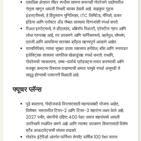
एकाधिक क्षेत्रात तीव्र स्पर्धेचा सामना करूनही गोदरेजने उद्योगातील
नेतृत्व म्हणून आपली स्थिती कायम ठेवली आहे. कंझ्युमर गुड्स
इंडस्ट्रीमध्ये, हे हिंदुस्तान युनिलिव्हर, ITC लिमिटेड, मॅरिको, डाबर
इंडिया आणि प्रॉक्टर अँड गॅम्बल सारख्या दिग्गजांशी स्पर्धा करते.
रिअल इस्टेटमध्ये, ते डीएलएफ, ओबेरॉय रिअल्टी, प्रेस्टीज ग्रुप आणि
लोधा ग्रुपसह आहे, तर उपकरणे आणि फर्निचरमध्ये, व्हर्लपूल, सॅमसंग,
एलजी आणि आयकिया सारख्या ब्रँड्स महत्त्वपूर्ण आव्हाने आहेत.
याव्यतिरिक्त, त्याचा सुरक्षा उपाय व्यवसाय हनीवेल, बॉश आणि स्नायडर
इलेक्ट्रिक सारख्या जागतिक खेळाडूंसह स्पर्धा करतो. तथापि,
गोदरेजची नवकल्पना, उच्च-दर्जाचे प्रॉडक्ट्स तयार करण्याची आणि
मजबूत कस्टमर विश्वास राखण्याची क्षमता यामुळे स्पर्धा असूनही ते
समृद्ध होण्याची परवानगी मिळाली आहे.
फ्यूचर प्लॅन्स
पुढे बघताना, गोदरेजकडे विस्तारासाठी महत्वाकांक्षी योजना आहेत,
विशेषत: भारतातील टियर-2 आणि टियर-3 शहरांना लक्ष्य केले आहे.
2027 पर्यंत, कंपनीचे उद्दिष्ट 400 पेक्षा जास्त शहरांमध्ये आपली
उपस्थिती स्थापित करणे आहे आणि त्याच्या उपकरण विभागासाठी विशेष
ब्रँड आऊटलेट्सची संख्या वाढवते.
गोदरेज इंटेरिओ अंतर्गत फर्निचर सेगमेंट वार्षिक 100 पेक्षा जास्त