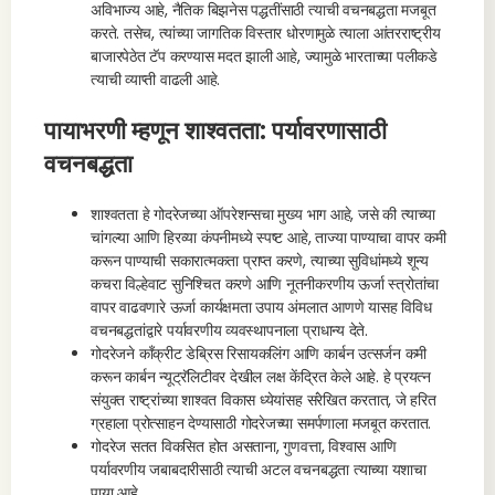
अविभाज्य आहे, नैतिक बिझनेस पद्धतींसाठी त्याची वचनबद्धता मजबूत
करते. तसेच, त्यांच्या जागतिक विस्तार धोरणामुळे त्याला आंतरराष्ट्रीय
बाजारपेठेत टॅप करण्यास मदत झाली आहे, ज्यामुळे भारताच्या पलीकडे
त्याची व्याप्ती वाढली आहे.
पायाभरणी म्हणून शाश्वतता: पर्यावरणासाठी
वचनबद्धता
शाश्वतता हे गोदरेजच्या ऑपरेशन्सचा मुख्य भाग आहे, जसे की त्याच्या
चांगल्या आणि हिरव्या कंपनीमध्ये स्पष्ट आहे, ताज्या पाण्याचा वापर कमी
करून पाण्याची सकारात्मकता प्राप्त करणे, त्याच्या सुविधांमध्ये शून्य
कचरा विल्हेवाट सुनिश्चित करणे आणि नूतनीकरणीय ऊर्जा स्त्रोतांचा
वापर वाढवणारे ऊर्जा कार्यक्षमता उपाय अंमलात आणणे यासह विविध
वचनबद्धतांद्वारे पर्यावरणीय व्यवस्थापनाला प्राधान्य देते.
गोदरेजने कॉंक्रीट डेब्रिस रिसायकलिंग आणि कार्बन उत्सर्जन कमी
करून कार्बन न्यूट्रॅलिटीवर देखील लक्ष केंद्रित केले आहे. हे प्रयत्न
संयुक्त राष्ट्रांच्या शाश्वत विकास ध्येयांसह संरेखित करतात, जे हरित
ग्रहाला प्रोत्साहन देण्यासाठी गोदरेजच्या समर्पणाला मजबूत करतात.
गोदरेज सतत विकसित होत असताना, गुणवत्ता, विश्वास आणि
पर्यावरणीय जबाबदारीसाठी त्याची अटल वचनबद्धता त्याच्या यशाचा
पाया आहे.