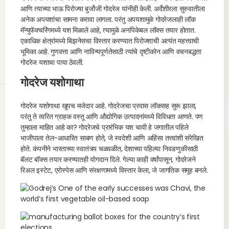
आणि त्याच्या भाऊ पिरोज्षा बुर्जोजी गोदरेज यांनीही केली. अर्देशीरला सुरुवातीला
अनेक अपयशांचा सामना करावा लागला. परंतु अपयशामुळे गोदरेजलाही लॉक
मॅन्युफॅक्चरिंगमध्ये यश मिळाले आहे, त्यामुळे अनपिकेबल लॉक्स तयार होतात.
एकाधिक क्षेत्रांमध्ये बिझनेसचा विस्तार करण्यात पिरोज्शाची अत्यंत महत्त्वाची
भूमिका आहे. गुणवत्ता आणि नाविन्यपूर्णतेसाठी त्यांचे दृष्टीकोन आणि वचनबद्धता
गोदरेज यशाचा पाया ठेवली.
गोदरेज यशोगाथा
गोदरेज यशोगाथा खूपच मजेदार आहे. गोदरेजचा प्रवास लॉकसह सुरू झाला,
परंतु ते त्वरित ग्राहक वस्तू आणि औद्योगिक उत्पादनांमध्ये विविधता आणते. पण
तुम्हाला माहित आहे का? गोदरेजचे प्रारंभिक यश चावी हे जगातील पहिले
भाजीपाला तेल-आधारित साबण होते, जे स्वदेशी आणि अहिंसा तत्त्वांशी संरेखित
होते. कंपनीने भारताच्या स्वातंत्र्य चळवळीत, देशाच्या पहिल्या निवडणुकीसाठी
बॅलट बॉक्स तयार करण्यातही योगदान दिले. गेल्या काही वर्षांपासून, गोदरेजने
रिअल इस्टेट, एरोस्पेस आणि संरक्षणामध्ये विस्तार केला, जे जागतिक समूह बनले.