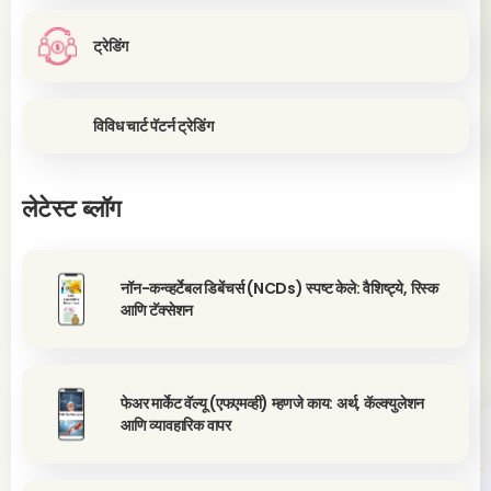
ट्रेडिंग
विविध चार्ट पॅटर्न ट्रेडिंग
लेटेस्ट ब्लॉग
नॉन-कन्व्हर्टेबल डिबेंचर्स (NCDs) स्पष्ट केले: वैशिष्ट्ये, रिस्क
आणि टॅक्सेशन
फेअर मार्केट वॅल्यू (एफएमव्ही) म्हणजे काय: अर्थ, कॅल्क्युलेशन
आणि व्यावहारिक वापर