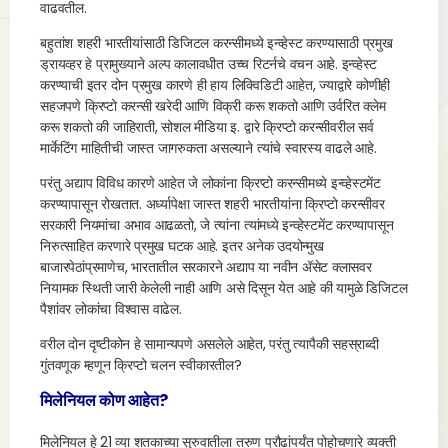
वाढवतील.
बहुतांश शहरी भारतीयांसाठी डिजिटल करन्सीमध्ये इन्व्हेस्ट करण्यासाठी प्रमुख
ड्रायव्हर हे प्रामुख्याने अल्प कालावधीत उच्च रिटर्नचे वचन आहे. इन्व्हेस्ट
करण्याची इतर दोन प्रमुख कारणे ही हाय लिक्विडिटी आहेत, ज्याद्वारे कोणीही
सहजपणे क्रिप्टो करन्सी खरेदी आणि विक्री करू शकतो आणि उर्वरित क्लेम
करू शकतो की जाहिराती, सोशल मीडिया इ. द्वारे क्रिप्टो करन्सीवरील सर्व
मार्केटिंग माहितीची जास्त जागरुकता असल्याने त्यांचे स्वारस्य वाढले आहे.
परंतु अद्याप विविध कारणे आहेत जे लोकांना क्रिप्टो करन्सीमध्ये इन्व्हेस्टमेंट
करण्यापासून रोखतात. अर्ध्यापेक्षा जास्त शहरी भारतीयांना क्रिप्टो करन्सीवर
सरकारी नियमांचा अभाव आढळतो, जे त्यांना त्यांमध्ये इन्व्हेस्टमेंट करण्यापासून
निरुत्साहित करणारे प्रमुख घटक आहे. इतर अनेक उदयोन्मुख
बाजारपेठांप्रमाणेच, भारतातील सरकारने अद्याप या नवीन ॲसेट क्लासवर
नियामक स्थिती जारी केलेली नाही आणि असे दिसून येत आहे की यामुळे डिजिटल
पैशांवर लोकांचा विश्वास वाढेल.
वरील दोन दृष्टीकोन हे सामान्यपणे असलेले आहेत, परंतु त्यापैकी सहस्राब्दी
गुंतवणूक म्हणून क्रिप्टो चलन स्वीकारतील?
मिलेनियल कोण आहेत?
मिलेनियल हे 21 व्या शतकाच्या सुरुवातीला तरुण प्रौढांपर्यंत पोहोचणारे व्यक्ती