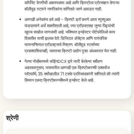
कॉर्पोरेट देणगीची आवश्यकता आहे आणि क्रिप्टोला प्रोत्साहन देणाऱ्या
बॉलीवूड स्टारने नागरिकांना सांगितले जाणे आवडत नाही.
आणखी अनेकांना हवे आहे - क्रिप्टो ड्रॉ करणे आता म्युच्युअल
फंडप्रमाणे अर्धे शक्तीशाली आहे, ज्या प्रॉडक्टसह जुन्या पिढ्यांची
खूपच सखोल जाणकारी आहे. भविष्यात इन्व्हेस्टर पोर्टफोलिओ काय
दिसतील याची झलक देते: डिजिटल ॲसेट्स आणि पारंपारिक
फायनान्शियल प्रॉडक्ट्सचे मिश्रण. बॉलीवूड स्टार्सच्या
प्रकाशाशिवायही, भारताचा क्रिप्टो उद्योग पुन्हा अंधकारात येत नाही.
गेल्या नोव्हेंबरमध्ये कॉईनDCX द्वारे जारी केलेल्या सर्वेक्षण
अहवालानुसार, भारतातील आणखी एक क्रिप्टोकरन्सी एक्सचेंज
प्लॅटफॉर्म, 35 वर्षांखालील 71 टक्के प्रतिसादकांनी सांगितले की त्यांनी
किमान एकदा क्रिप्टोकरन्सीमध्ये इन्व्हेस्ट केले आहे.
श्रेणी