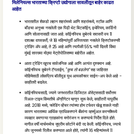
मिलेनियल्स भारताच्या क्रिप्टो उद्योगाला सावलीतून बाहेर काढत
आहेत
भारतातील शेकडो लहान शहरांमध्ये आणि शहरांमध्ये, स्टॉक आणि
बाँडचा अनुभव नसलेली एक पिढी थेट बिटकॉईन, इथेरियम, कार्डिनो
आणि सोलानासाठी जात आहे. कॉईनस्विच कुबेरचे सरासरी वय 11
दशलक्ष वापरकर्ते, जे 18 महिन्यांपूर्वी अस्तित्वात नसलेले क्रिप्टोकरन्सी
ट्रेडिंग ॲप आहे, ते 25 आहे आणि त्यापैकी 55% नवी दिल्ली किंवा
मुंबई सारख्या मोठ्या मेट्रोपोलिसच्या बाहेरील आहेत.
आता ट्रेडिंग खूपच सार्वजनिक आहे आणि अत्यंत दृश्यमान आहे.
कॉईनस्विच कुबेरने टॅगलाईन, "
कुच तो बडलेगा
"
सह जाहिरात
मोहिमेसाठी लोकप्रिय बॉलीवूड युथ आयकॉनवर साईन-अप केले आहे -
काहीतरी बदलेल.
कॉईनस्विचसाठी, ज्याने जगभरातील डिजिटल ॲसेट्ससाठी सर्वोत्तम
रिअल-टाइम किंमतीचे ॲग्रीगेटर म्हणून सुरू केले, काहीतरी यापूर्वीच
आहे. 2018 मध्ये, फ्लेडिंग व्हेंचर त्यांच्या होम टर्फवर खेळू शकले नाही
कारण भारताच्या आर्थिक प्राधिकरणाने बँकांना व्हर्च्युअल करन्सीमध्ये
व्यवहार करणाऱ्या ग्राहकांना मनोरंजन न करण्याचे निर्देश दिले होते.
मागील वर्षी मार्चमध्येच
सुप्रीम कोर्टाने बंदी रद्द केली. कॉईनस्विच, ज्याचे
ॲप जूनमध्ये रिलीज करण्यात आले होते, त्यांनी 16 महिन्यांमध्ये 11