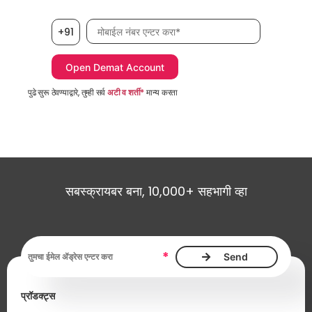
मोबाईल नंबर, आवश्यक
+91
पुढे सुरू ठेवण्याद्वारे, तुम्ही सर्व
अटी व शर्ती*
मान्य करता
सबस्क्रायबर बना, 10,000+ सहभागी व्हा
ईमेल ॲड्रेस, आवश्यक
*
प्रॉडक्ट्स