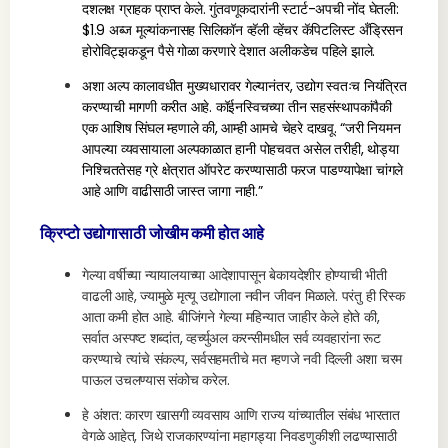
दशलक्ष ग्राहक प्राप्त केले. गुंतवणूकदारांनी स्टार्ट-अपची नोंद घेतली:
$1.9 अब्ज मूल्यांकनासह सिलिकॉन व्हॅली व्हेंचर कॅपिटलिस्ट अँड्रिसन
होरोविट्झकडून पैसे गोळा करणारे देशात अलीकडेच पहिले झाले.
अशा अल्प कालावधीत मुख्यधारावर गेल्यानंतर, उद्योग स्वतःच नियंत्रित
करण्याची मागणी करीत आहे. कॉईनस्विचच्या तीन सहसंस्थापकांपैकी
एक आशिष सिंघल म्हणाले की, आम्ही आमचे चेहरे दाखवू. “जरी नियमन
आपल्या व्यवसायाला अल्पकाळात हानी पोहचवत असेल तरीही, थोड्या
निश्चिततेसह ग्रे क्षेत्रात ऑपरेट करण्यासाठी फरज पाडण्यापेक्षा चांगले
आहे आणि वाढीसाठी जास्त जागा नाही.”
क्रिप्टो उद्योगासाठी जोखीम कमी होत आहे
गेल्या वर्षीच्या न्यायालयाच्या आदेशापासून बेकायदेशीर होण्याची भीती
वाढली आहे, ज्यामुळे मृत्यू उद्योगाला नवीन जीवन मिळाले. परंतु ही रिस्क
आता कमी होत आहे. बीजिंगने गेल्या महिन्यात जाहीर केले होते की,
सर्वात अस्पष्ट शब्दांत, व्हर्च्युअल करन्सीमधील सर्व व्यवहारांना रूट
करण्याचे त्यांचे संकल्प, सर्वसहमतीचे मत म्हणजे नवी दिल्ली अशा चरम
पाऊल उचलण्यास संकोच करेल.
हे अंशत: कारण खासगी व्यवसाय आणि राज्य यांच्यातील संबंध भारतात
वेगळे आहेत, जिथे राजकारण्यांना महागड्या निवडणुकीशी लढण्यासाठी