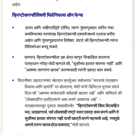
आहेत.
क्रिप्टोकरन्सीविषयी मिलेनियल्स ऑन फेन्स
हायप आणि जाहिरातींद्वारे प्रेरित, तरुण गुंतवणूकदार त्वरित नफा
कमविण्याच्या स्वप्नांसह क्रिप्टोकरन्सी एक्सचेंजमध्ये प्रवास करीत
आहेत आणि गुंतवणूकदारांना विशेषत: वाटते की क्रिप्टोकरन्सी त्यांना
मिलियनेअर बनवू शकते.
दरम्यान, क्रिप्टोकरन्सीला एक क्षेत्र म्हणून चिन्हांकित करताना
पंतप्रधान नरेंद्र मोदी म्हणाले की, "चुकीच्या हातात संपणार नाही" आणि
"आमच्या तरुणांना खराब" करण्यासाठी त्यांनी एकत्र काम करावे.
सिडनीच्या उद्घाटनाच्या संवादात व्हर्च्युअल संबोधनात "भारताचे तंत्रज्ञान
विकास आणि क्रांती" वर बोलताना, मोदी यांनी डिजिटल युगाचा संदर्भ
दिला की "आमच्या सभोवताली सर्वकाही बदलत आहे" आणि सांगितले की
"लोकशाहींना एकत्रितपणे काम करणे आवश्यक आहे" -
तंत्रज्ञानापासून पुरवठा साखळीपर्यंत.
"क्रिप्टोकरन्सी किंवा बिटकॉईन
घ्या, उदाहरणार्थ. सर्व लोकशाही राष्ट्रे यावर एकत्र काम करणे आणि ते
चुकीच्या हातात संपणार नाही याची खात्री करणे महत्त्वाचे आहे, ज्यामुळे
आमचे तरुण खराब होऊ शकतात,"
मोदी म्हणाले.