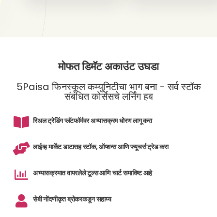
मोफत डिमॅट अकाउंट उघडा
5Paisa फिनस्कूल कम्युनिटीचा भाग बना - सर्व स्टॉक
संबंधित कोर्सेसचे लर्निंग हब
रिअल ट्रेडिंग प्लॅटफॉर्मवर अभ्यासक्रम धोरण लागू करा
लाईव्ह मार्केट डाटासह स्टॉक, ऑप्शन्स आणि फ्यूचर्स ट्रेड करा
अभ्यासक्रमात वापरलेले टूल्स आणि चार्ट समाविष्ट आहे
सेबी नोंदणीकृत ब्रोकरकडून सहाय्य