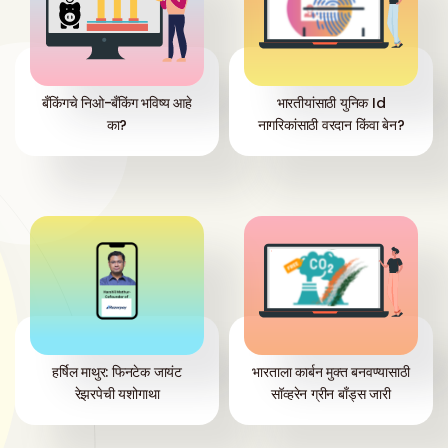
बँकिंगचे निओ-बँकिंग भविष्य आहे
भारतीयांसाठी युनिक Id
का?
नागरिकांसाठी वरदान किंवा बेन?
हर्षिल माथुर: फिनटेक जायंट
भारताला कार्बन मुक्त बनवण्यासाठी
रेझरपेची यशोगाथा
सॉव्हरेन ग्रीन बाँड्स जारी