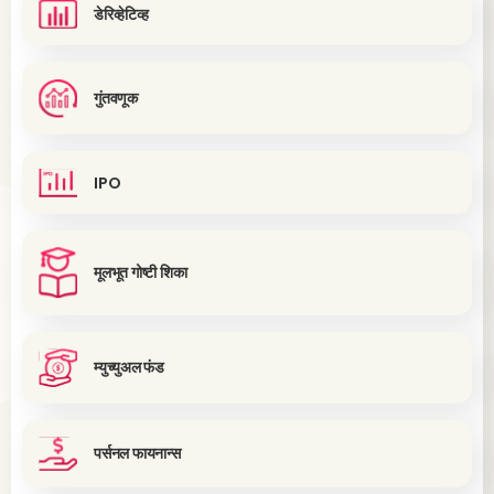
डेरिव्हेटिव्ह
गुंतवणूक
IPO
मूलभूत गोष्टी शिका
म्युच्युअल फंड
पर्सनल फायनान्स