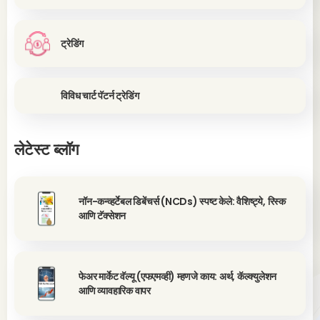
ट्रेडिंग
विविध चार्ट पॅटर्न ट्रेडिंग
लेटेस्ट ब्लॉग
नॉन-कन्व्हर्टेबल डिबेंचर्स (NCDs) स्पष्ट केले: वैशिष्ट्ये, रिस्क
आणि टॅक्सेशन
फेअर मार्केट वॅल्यू (एफएमव्ही) म्हणजे काय: अर्थ, कॅल्क्युलेशन
आणि व्यावहारिक वापर