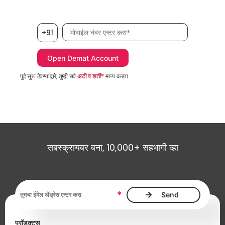
मोबाईल नंबर, आवश्यक
+91
पुढे सुरू ठेवण्याद्वारे, तुम्ही सर्व
अटी व शर्ती*
मान्य करता
सबस्क्रायबर बना, 10,000+ सहभागी व्हा
ईमेल ॲड्रेस, आवश्यक
*
प्रॉडक्ट्स