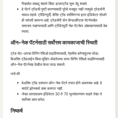
रिव्हर्सल दाखवू शकते किंवा डाउनट्रेंड सुरू ठेवू शकते.
हे पॅटर्न ट्रेंडची पुष्टी करण्यासाठी पुरेसे मजबूत नाही त्यामुळे ट्रेडर्सनी
सावध राहावे. ट्रेडिंगपूर्वी, बेरिश ट्रेंड दर्शविणाऱ्या इतर इंडिकेटर शोधणे
ही चांगली कल्पना आहे. ट्रेडर्सनी दोन कॅन्डलस्टिक पॅटर्नमधील
समानता पाहण्यासाठी आणि ट्रेडिंगपूर्वी नेक पॅटर्नवर ओळखण्यासाठी वेळ
घ्यावा.
ऑन-नेक पॅटर्नसाठी सर्वोत्तम कामकाजाची स्थिती
ट्रेड सेट-अपचा विनिंग रेशिओ वाढविण्यासाठी, नेहमीच कॉन्फ्लुएन्स जोडा.
बिअरिश ट्रेंडलाईन किंवा मूव्हिंग ॲव्हरेजचा वापर विनिंग रेशिओ वाढविण्यासाठी
ऑन-नेक पॅटर्नसह देखील केला जाऊ शकतो.
जसे की
बेअरिश ट्रेंड दरम्यान ऑन-नेक पॅटर्न तयार होणे आवश्यक आहे. हे
सपोर्ट झोनमध्ये काम करणार नाही.
जेव्हा आरएसआय इंडिकेटर 30 ते 70 मूल्यांदरम्यान वाढते तेव्हा ते
सर्वोत्तम काम करेल.
निष्कर्ष