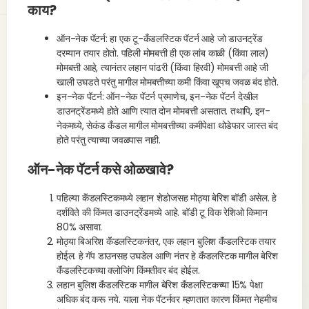
काय?
ऑन-नेक पॅटर्न: हा एक टू-कँडलस्टिक पॅटर्न आहे जो डाउनट्रेंड
दरम्यान तयार होतो. पहिली मोमबत्ती ही एक लांब काळी (किंवा लाल)
मोमबत्ती आहे, त्यानंतर लहान पांढरी (किंवा हिरवी) मोमबत्ती आहे जी
खाली उघडते परंतु मागील मोमबत्तीच्या कमी किंवा खूपच जवळ बंद होते.
इन-नेक पॅटर्न: ऑन-नेक पॅटर्न प्रमाणेच, इन-नेक पॅटर्न देखील
डाउनट्रेंडमध्ये होते आणि त्यात दोन मोमबत्ती असतात. तथापि, इन-
नेकमध्ये, सेकंड कँडल मागील मोमबत्तीच्या कमीपेक्षा थोडेफार जास्त बंद
होते परंतु त्याच्या जवळपास नाही.
ऑन-नेक पॅटर्न कसे ओळखावे?
पहिल्या कॅंडलस्टिकमध्ये लहान शेडोजसह मोठ्या बेरिश बॉडी असेल. हे
दर्शविते की किंमत डाउनट्रेंडमध्ये आहे. बॉडी टू विक रेशिओ किमान
80% असावा.
मोठ्या बिअरिश कॅंडलस्टिकनंतर, एक लहान बुलिश कॅंडलस्टिक तयार
होईल. हे गॅप डाउनसह उघडेल आणि नंतर हे कॅंडलस्टिक मागील बेरिश
कॅंडलस्टिकच्या क्लोजिंग किंमतीवर बंद होईल.
लहान बुलिश कॅंडलस्टिक मागील बेरिश कॅंडलस्टिकच्या 15% पेक्षा
अधिक बंद करू नये. याला नेक पॅटर्नवर म्हणतात कारण किंमत नेहमीच