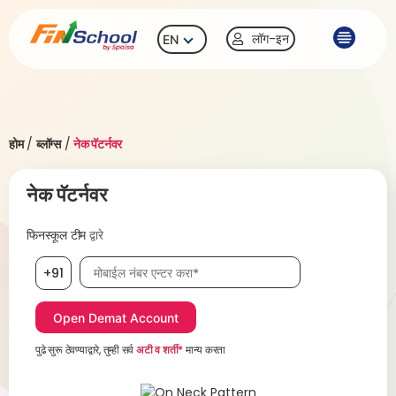
लॉग-इन
EN
होम
/
ब्लॉग्स
/
नेक पॅटर्नवर
नेक पॅटर्नवर
फिनस्कूल टीम
द्वारे
मोबाईल नंबर, आवश्यक
+91
पुढे सुरू ठेवण्याद्वारे, तुम्ही सर्व
अटी व शर्ती*
मान्य करता