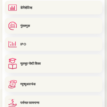
डेरिव्हेटिव्ह
गुंतवणूक
IPO
मूलभूत गोष्टी शिका
म्युच्युअल फंड
पर्सनल फायनान्स