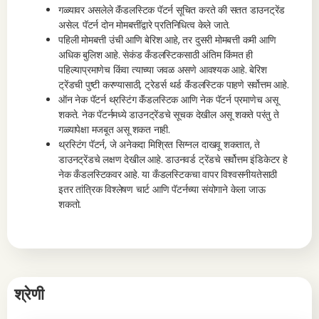
गळ्यावर असलेले कॅंडलस्टिक पॅटर्न सूचित करते की सतत डाउनट्रेंड
असेल. पॅटर्न दोन मोमबत्तींद्वारे प्रतिनिधित्व केले जाते.
पहिली मोमबत्ती उंची आणि बेरिश आहे, तर दुसरी मोमबत्ती कमी आणि
अधिक बुलिश आहे. सेकंड कँडलस्टिकसाठी अंतिम किंमत ही
पहिल्याप्रमाणेच किंवा त्याच्या जवळ असणे आवश्यक आहे. बेरिश
ट्रेंडची पुष्टी करण्यासाठी, ट्रेडर्स थर्ड कॅंडलस्टिक पाहणे सर्वोत्तम आहे.
ऑन नेक पॅटर्न थ्रस्टिंग कॅंडलस्टिक आणि नेक पॅटर्न प्रमाणेच असू
शकते. नेक पॅटर्नमध्ये डाउनट्रेंडचे सूचक देखील असू शकते परंतु ते
गळ्यापेक्षा मजबूत असू शकत नाही.
थ्रस्टिंग पॅटर्न, जे अनेकदा मिश्रित सिग्नल दाखवू शकतात, ते
डाउनट्रेंडचे लक्षण देखील आहे. डाउनवर्ड ट्रेंडचे सर्वोत्तम इंडिकेटर हे
नेक कँडलस्टिकवर आहे. या कँडलस्टिकचा वापर विश्वसनीयतेसाठी
इतर तांत्रिक विश्लेषण चार्ट आणि पॅटर्नच्या संयोगाने केला जाऊ
शकतो.
श्रेणी