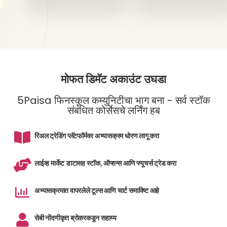
मोफत डिमॅट अकाउंट उघडा
5Paisa फिनस्कूल कम्युनिटीचा भाग बना - सर्व स्टॉक
संबंधित कोर्सेसचे लर्निंग हब
रिअल ट्रेडिंग प्लॅटफॉर्मवर अभ्यासक्रम धोरण लागू करा
लाईव्ह मार्केट डाटासह स्टॉक, ऑप्शन्स आणि फ्यूचर्स ट्रेड करा
अभ्यासक्रमात वापरलेले टूल्स आणि चार्ट समाविष्ट आहे
सेबी नोंदणीकृत ब्रोकरकडून सहाय्य