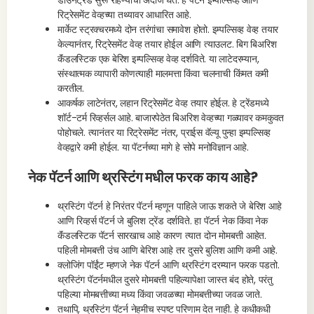
डाउनट्रेंड सुरू राहण्याचा अंदाज घेते. हे पॅटर्न इम्पल्सिव्ह आणि
रिट्रेसमेंट वेव्हच्या तथ्यावर आधारित आहे.
मार्केट स्ट्रक्चरमध्ये दोन तरंगांचा समावेश होतो. इम्पल्सिव्ह वेव्ह तयार
केल्यानंतर, रिट्रेसमेंट वेव्ह तयार होईल आणि त्याउलट. बिग बिअरिश
कॅंडलस्टिक एक बेरिश इम्पल्सिव्ह वेव्ह दर्शविते. या लाटेदरम्यान,
संस्थात्मक व्यापारी कोणत्याही मालमत्ता किंवा चलनाची किंमत कमी
करतील.
आकर्षक लाटेनंतर, लहान रिट्रेसमेंट वेव्ह तयार होईल. हे ट्रेंडमध्ये
शॉर्ट-टर्म रिव्हर्सल आहे. बाजारपेठेत बिअरिश वेव्हच्या गळ्यावर कमकुवत
पोहोचले. त्यानंतर या रिट्रेसमेंट नंतर, प्राईस वॅल्यू पुन्हा इम्पल्सिव्ह
वेव्हद्वारे कमी होईल. या पॅटर्नच्या मागे हे सोपे मनोविज्ञान आहे.
नेक पॅटर्न आणि थ्रस्टिंग मधील फरक काय आहे?
थ्रस्टिंग पॅटर्न हे निरंतर पॅटर्न म्हणून पाहिले जाऊ शकते जे बेरिश आहे
आणि रिव्हर्स पॅटर्न जे बुलिश ट्रेंड दर्शविते. हा पॅटर्न नेक किंवा नेक
कॅंडलस्टिक पॅटर्न सारखाच आहे कारण त्यात दोन मोमबत्ती आहेत.
पहिली मोमबत्ती उंच आणि बेरिश आहे तर दुसरे बुलिश आणि कमी आहे.
क्लोजिंग पॉईंट म्हणजे नेक पॅटर्न आणि थ्रस्टिंग दरम्यान फरक पडतो.
थ्रस्टिंग पॅटर्नमधील दुसरे मोमबत्ती पहिल्यापेक्षा जास्त बंद होते, परंतु
पहिल्या मोमबत्तीच्या मध्य किंवा जवळच्या मोमबत्तीच्या जवळ जाते.
तथापि, थ्रस्टिंग पॅटर्न नेहमीच स्पष्ट परिणाम देत नाही. हे कधीकधी