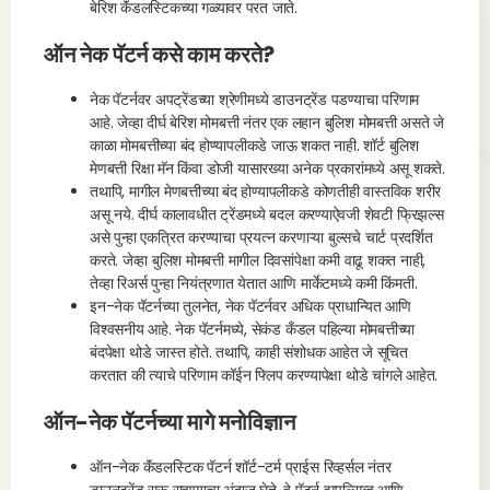
बेरिश कॅंडलस्टिकच्या गळ्यावर परत जाते.
ऑन नेक पॅटर्न कसे काम करते?
नेक पॅटर्नवर अपट्रेंडच्या श्रेणीमध्ये डाउनट्रेंड पडण्याचा परिणाम
आहे. जेव्हा दीर्घ बेरिश मोमबत्ती नंतर एक लहान बुलिश मोमबत्ती असते जे
काळा मोमबत्तीच्या बंद होण्यापलीकडे जाऊ शकत नाही. शॉर्ट बुलिश
मेणबत्ती रिक्षा मॅन किंवा डोजी यासारख्या अनेक प्रकारांमध्ये असू शकते.
तथापि, मागील मेणबत्तीच्या बंद होण्यापलीकडे कोणतीही वास्तविक शरीर
असू नये. दीर्घ कालावधीत ट्रेंडमध्ये बदल करण्याऐवजी शेवटी फ्रिझल्स
असे पुन्हा एकत्रित करण्याचा प्रयत्न करणाऱ्या बुल्सचे चार्ट प्रदर्शित
करते. जेव्हा बुलिश मोमबत्ती मागील दिवसांपेक्षा कमी वाढू शकत नाही,
तेव्हा रिअर्स पुन्हा नियंत्रणात येतात आणि मार्केटमध्ये कमी किंमती.
इन-नेक पॅटर्नच्या तुलनेत, नेक पॅटर्नवर अधिक प्राधान्यित आणि
विश्वसनीय आहे. नेक पॅटर्नमध्ये, सेकंड कँडल पहिल्या मोमबत्तीच्या
बंदपेक्षा थोडे जास्त होते. तथापि, काही संशोधक आहेत जे सूचित
करतात की त्याचे परिणाम कॉईन फ्लिप करण्यापेक्षा थोडे चांगले आहेत.
ऑन-नेक पॅटर्नच्या मागे मनोविज्ञान
ऑन-नेक कॅंडलस्टिक पॅटर्न शॉर्ट-टर्म प्राईस रिव्हर्सल नंतर