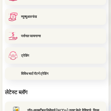
म्युच्युअल फंड
पर्सनल फायनान्स
ट्रेडिंग
विविध चार्ट पॅटर्न ट्रेडिंग
लेटेस्ट ब्लॉग
नॉन-कन्व्हर्टेबल डिबेंचर्स (NCDs) स्पष्ट केले: वैशिष्ट्ये, रिस्क