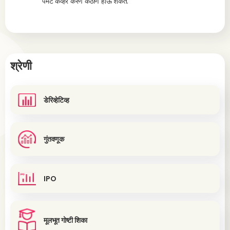
पेमेंट कव्हर करणे कठीण होऊ शकते.
श्रेणी
डेरिव्हेटिव्ह
गुंतवणूक
IPO
मूलभूत गोष्टी शिका