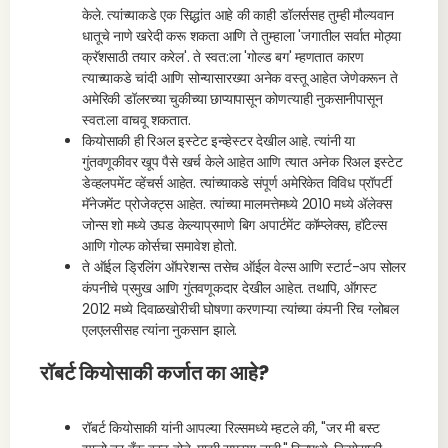
केले. त्यांच्याकडे एक सिद्धांत आहे की काही डॉलर्ससह तुम्ही मौल्यवान
धातूचे नाणे खरेदी करू शकता आणि ते तुम्हाला 'जगातील सर्वात मोठ्या
क्रॅशसाठी तयार करेल'. ते स्वत:ला 'गोल्ड बग' म्हणतात कारण
त्याच्याकडे चांदी आणि सोन्यासारख्या अनेक वस्तू आहेत जेणेकरून ते
अमेरिकी डॉलरच्या चुकीच्या छाप्यापासून कोणत्याही नुकसानीपासून
स्वत:ला वाचवू शकतात.
कियोसाकी ही रिअल इस्टेट इन्व्हेस्टर देखील आहे. त्यांनी या
गुंतवणूकीवर खूप पैसे खर्च केले आहेत आणि त्यात अनेक रिअल इस्टेट
डेव्हलपमेंट व्हेंचर्स आहेत. त्यांच्याकडे संपूर्ण अमेरिकेत विविध प्रॉपर्टी
मॅनेजमेंट प्रोजेक्ट्स आहेत. त्यांच्या मालमत्तेमध्ये 2010 मध्ये ॲलेक्स
जोन्स शो मध्ये उघड केल्याप्रमाणे बिग अपार्टमेंट कॉम्प्लेक्स, हॉटेल्स
आणि गोल्फ कोर्सचा समावेश होतो.
ते ऑईल ड्रिलिंग ऑपरेशन्स तसेच ऑईल वेल्स आणि स्टार्ट-अप सोलर
कंपनीचे प्रमुख आणि गुंतवणूकदार देखील आहेत. तथापि, ऑगस्ट
2012 मध्ये दिवाळखोरीची घोषणा करणाऱ्या त्यांच्या कंपनी रिच ग्लोबल
एलएलसीसह त्यांना नुकसान झाले.
रॉबर्ट कियोसाकी कर्जात का आहे?
रॉबर्ट कियोसाकी यांनी आपल्या रिल्समध्ये म्हटले की, "जर मी बस्ट