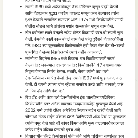
कियोसाकी या दोन बहिणी आहेत.
त्यांनी 1969 मध्ये अकॅडमीमधून डेक ऑफिसर म्हणून पदवी घेतली
आणि व्हिएतनाम युद्धात गनशिप पायलट म्हणून काम केल्यावर त्यांना
एअर मेडलने सन्मानित करण्यात आले. 1975 मध्ये कियोसाकीने सागरी
पोलीस सोडले आणि झेरॉक्स मशीन सेल्सपर्सन म्हणून काम केले.
तीन वर्षांनंतर त्याने वेल्क्रो सर्फर वॉलेट विकणारी स्वत:ची कंपनी सुरू
केली. कंपनीने काही काळ चांगले काम केले परंतु दुर्दैवाने दिवाळखोरीला
गेले. 1980 च्या सुरुवातीला कियोसाकीने हेवी मेटल रॉक बँड टी-शर्ट्स
प्रमाणित केलेल्या बिझनेसमध्ये त्याचे नशीब अजमावले.
त्यांनी हा बिझनेस 1985 मध्ये विकला. यश मिळविण्यासाठी संघर्ष
केल्यानंतर जवळपास एक दशकानंतर कियोसाकीने 47 वयाच्या वयात
निवृत्त होण्याचा निर्णय घेतला. तथापि, जेव्हा त्यांनी कॅश फ्लो
टेक्नॉलॉजीज स्थापित केली, तेव्हा त्यांनी 1997 मध्ये पुन्हा एकदा वाढ
केली. ही कंपनी त्यांच्या दोन ब्रँडचा समावेश करते आणि चालवते, जसे
की रिच डॅड आणि कॅश फ्लो.
रिच डॅड आणि कॅश फ्लो टेक्नॉलॉजीज इंक चालविण्याव्यतिरिक्त.
कियोसाकीने इतर अनेक व्यवसाय उपक्रमांमध्येही गुंतवणूक केली आहे.
2002 मध्ये त्यांनी दक्षिण अमेरिकेत सिल्व्हर माईन खरेदी केली आणि
चीनमध्ये गोल्ड माईन पब्लिक घेतले. 'कन्स्पिरेसी ऑफ रिच' या पुस्तकात
त्यांनी नमूद केले आहे की कॉपर किंमत आणि मूल्य वाढल्याबरोबर त्याला
कॉपर माईन पब्लिक घेण्याची इच्छा आहे
किशोरवयीन रॉबर्ट कियोसाकी यांनी सोने आणि चांदीच्या नाण्यांसह काम