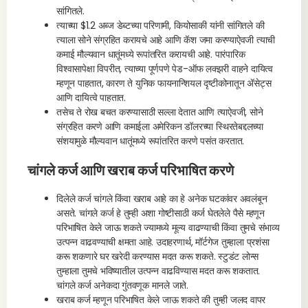
सांगितले.
त्याच्या $1.2 अब्ज डेब्टच्या परिणामी, कियोसाकी यांनी सांगितले की
त्याला सोने संग्रहित करायचे आहे आणि कॅश जमा करण्याऐवजी त्याची
कमाई मौल्यवान धातूंमध्ये रूपांतरित करायची आहे. पारंपारिक
विश्वासापेक्षा विपरीत, त्याच्या पूर्णपणे पेड-ऑफ लक्झरी वाहने दायित्व
म्हणून पाहतात, कारण ते युनिक फायनान्शियल दृष्टीकोनातून ॲसेट्स
आणि दायित्वे पाहतात.
तसेच ते रोख बचत करण्यासाठी सल्ला देतात आणि त्याऐवजी, सोने
संग्रहित करणे आणि कमाईला अमेरिकन डॉलरच्या स्थिरतेबद्दलच्या
संशयामुळे मौल्यवान धातूंमध्ये रूपांतरित करणे पसंत करतात.
चांगले कर्ज आणि खराब कर्ज परिभाषित करणे
दिलेले कर्ज चांगले किंवा खराब आहे का हे अनेक घटकांवर अवलंबून
असते. चांगले कर्ज हे तुम्ही अशा गोष्टीसाठी कर्ज घेतलेले पैसे म्हणून
परिभाषित केले जाऊ शकते ज्यामध्ये मूल्य वाढण्याची किंवा तुमचे संभाव्य
उत्पन्न वाढवण्याची क्षमता आहे. उदाहरणार्थ, मॉर्टगेज तुम्हाला प्रशंसा
करू शकणारे घर खरेदी करण्यास मदत करू शकते. स्टुडंट लोन्स
तुम्हाला तुमचे भविष्यातील उत्पन्न वाढविण्यास मदत करू शकतात.
चांगले कर्ज अनेकदा गुंतवणूक मानले जाते.
खराब कर्ज म्हणून परिभाषित केले जाऊ शकते की तुम्ही जलद वापर