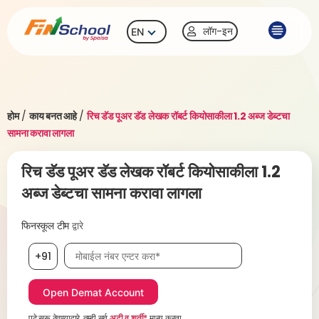
लॉग-इन
EN
होम
/
काय बनत आहे
/
रिच डॅड पूअर डॅड लेखक रॉबर्ट कियोसाकीला 1.2 अब्ज डेब्टचा
सामना करावा लागला
रिच डॅड पूअर डॅड लेखक रॉबर्ट कियोसाकीला 1.2
अब्ज डेब्टचा सामना करावा लागला
फिनस्कूल टीम
द्वारे
मोबाईल नंबर, आवश्यक
+91
पुढे सुरू ठेवण्याद्वारे, तुम्ही सर्व
अटी व शर्ती*
मान्य करता