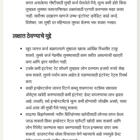
करत असलेल्या गोष्टीसाठी तुम्ही कर्ज घेतलेले पैसे, मूल्य कमी होते किंवा
तुम्हाला तुमच्या फायनान्शियल लक्ष्यांसाठी प्रगती करण्यास मदत करत
नाही. सर्वोत्तम उदाहरण म्हणजे उच्च-इंटरेस्ट क्रेडिट कार्ड कर्ज,
विशेषत: जर तुम्ही दर महिन्याला तुमचा बॅलन्स भरू शकत नसाल.
लक्षात ठेवण्याचे मुद्दे
खूप जास्त कर्ज बाळगल्याने तुम्हाला खराब आर्थिक स्थितीत टाकू
शकते. तुमचे कर्ज नेहमीच तुमच्यासाठी काम करीत असल्याची खात्री
करा आणि इतर मार्गांवर नाही.
टक्के कमी इंटरेस्ट रेट शोधणे तुम्हाला लोन दरम्यान हजारो रुपये सेव्ह
करू शकते. तुमचे पर्याय काय आहेत हे पाहण्यासाठी इंटरेस्ट रेट्स रिसर्च
करा.
काही इन्व्हेस्टर्सना जास्त रिटर्न कमवू शकणाऱ्या स्टॉक्स सारख्या
ॲसेट्स खरेदी करण्यासाठी कमी इंटरेस्ट डेब्ट वापरण्याचा लाभ झाला
आहे. तथापि, सर्व इन्व्हेस्टमेंटचे मूल्य कमी होण्याची जोखीम असते, याचा
अर्थ असा की तुम्ही पैसे गमावू शकता.
वाढत्या बिझनेसमध्ये नवीन बिल्डिंगच्या खरेदीसाठी लोनचा वापर केला
जाऊ शकतो किंवा इन्व्हेस्टर रेंटल प्रॉपर्टी खरेदी करू शकतो आणि
लोन रिपेमेंट करण्यास मदत करण्यासाठी रेंटल इन्कमचा वापर करू
शकतो. डाउनटर्नचा धोका विचारात घेणे महत्त्वाचे आहे ज्यामुळे डेब्ट