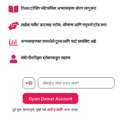
रिअल ट्रेडिंग प्लॅटफॉर्मवर अभ्यासक्रम धोरण लागू करा
लाईव्ह मार्केट डाटासह स्टॉक, ऑप्शन्स आणि फ्यूचर्स ट्रेड करा
अभ्यासक्रमात वापरलेले टूल्स आणि चार्ट समाविष्ट आहे
सेबी नोंदणीकृत ब्रोकरकडून सहाय्य
मोबाईल नंबर, आवश्यक
+91
पुढे सुरू ठेवण्याद्वारे, तुम्ही सर्व
अटी व शर्ती*
मान्य करता