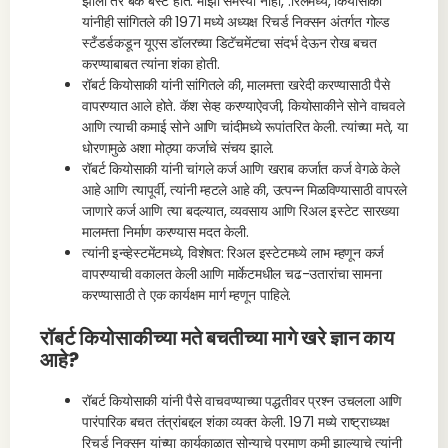
झालो तर बँक बस्ट होते. माझी समस्या नाही,".रिलमध्ये, कियोसाकी
यांनीही सांगितले की 1971 मध्ये अध्यक्ष रिचर्ड निक्सन अंतर्गत गोल्ड
स्टँडर्डकडून यूएस डॉलरच्या डिटॅचमेंटचा संदर्भ देऊन रोख बचत
करण्याबाबत त्यांना शंका होती.
रॉबर्ट कियोसाकी यांनी सांगितले की, मालमत्ता खरेदी करण्यासाठी पैसे
वापरण्यात आले होते. कॅश सेव्ह करण्याऐवजी, कियोसाकीने सोने वाचवले
आणि त्याची कमाई सोने आणि चांदीमध्ये रूपांतरित केली. त्यांच्या मते, या
धोरणामुळे अशा मोठ्या कर्जाचे संचय झाले.
रॉबर्ट कियोसाकी यांनी चांगले कर्ज आणि खराब कर्जात कर्ज वेगळे केले
आहे आणि त्यापूर्वी, त्यांनी म्हटले आहे की, उत्पन्न मिळविण्यासाठी वापरले
जाणारे कर्ज आणि त्या बदल्यात, व्यवसाय आणि रिअल इस्टेट सारख्या
मालमत्ता निर्माण करण्यास मदत केली.
त्यांनी इन्व्हेस्टमेंटमध्ये, विशेषत: रिअल इस्टेटमध्ये लाभ म्हणून कर्ज
वापरण्याची वकालत केली आणि मार्केटमधील चढ-उतारांचा सामना
करण्यासाठी ते एक कार्यक्षम मार्ग म्हणून पाहिले.
रॉबर्ट कियोसाकीच्या मते बचतीच्या मागे खरे ज्ञान काय
आहे?
रॉबर्ट कियोसाकी यांनी पैसे वाचवण्याच्या पद्धतीवर प्रश्न उचलला आणि
पारंपारिक बचत तंत्रांबद्दल शंका व्यक्त केली. 1971 मध्ये राष्ट्राध्यक्ष
रिचर्ड निक्सन यांच्या कार्यकाळात सोन्याचे प्रमाण कमी झाल्याचे त्यांनी