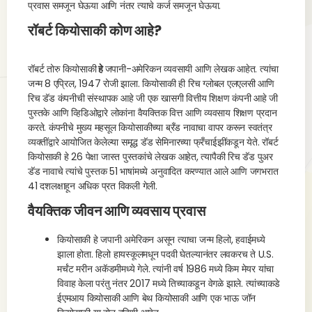
प्रवास समजून घेऊया आणि नंतर त्याचे कर्ज समजून घेऊया.
रॉबर्ट कियोसाकी कोण आहे?
रॉबर्ट तोरु कियोसाकी
हे
जपानी-अमेरिकन व्यवसायी आणि लेखक आहेत. त्यांचा
जन्म 8
एप्रिल, 1947 रोजी झाला. कियोसाकी ही रिच ग्लोबल एलएलसी आणि
रिच डॅड कंपनीची संस्थापक आहे जी एक खासगी वित्तीय शिक्षण कंपनी आहे जी
पुस्तके आणि व्हिडिओद्वारे लोकांना वैयक्तिक वित्त आणि व्यवसाय शिक्षण प्रदान
करते. कंपनीचे मुख्य महसूल कियोसाकीच्या ब्रँड नावाचा वापर करून स्वतंत्र
व्यक्तींद्वारे आयोजित केलेल्या समृद्ध डॅड सेमिनारच्या फ्रँचाईझींकडून येते. रॉबर्ट
कियोसाकी हे 26 पेक्षा जास्त पुस्तकांचे लेखक आहेत, त्यापैकी रिच डॅड पुअर
डॅड नावाचे त्यांचे पुस्तक 51 भाषांमध्ये अनुवादित करण्यात आले आणि जगभरात
41 दशलक्षाहून अधिक प्रत विकली गेली.
वैयक्तिक जीवन आणि व्यवसाय प्रवास
कियोसाकी हे जपानी अमेरिकन असून त्याचा जन्म हिलो, हवाईमध्ये
झाला होता. हिलो हायस्कूलमधून पदवी घेतल्यानंतर लवकरच ते U.S.
मर्चंट मरीन अकॅडमीमध्ये गेले. त्यांनी वर्ष 1986 मध्ये किम मेयर यांचा
विवाह केला परंतु नंतर 2017 मध्ये तिच्याकडून वेगळे झाले. त्यांच्याकडे
ईएमआय कियोसाकी आणि बेथ कियोसाकी आणि एक भाऊ जॉन