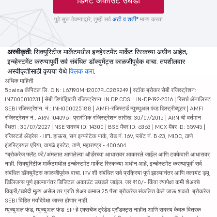
डिमॅट अकाउंट उघडा
पुढे सुरू ठेवण्याद्वारे, तुम्ही सर्व
अटी व शर्ती*
मान्य करता
अस्वीकृती:
सिक्युरिटीज मार्केटमधील इन्व्हेस्टमेंट मार्केट रिस्कच्या अधीन आहेत,
इन्व्हेस्टमेंट करण्यापूर्वी सर्व संबंधित डॉक्युमेंट्स काळजीपूर्वक वाचा. तपशीलवार
अस्वीकृतीसाठी कृपया येथे
क्लिक करा
.
अधिक माहिती
5paisa कॅपिटल लि. CIN: L67190MH2007PLC289249 | स्टॉक ब्रोकर सेबी रजिस्ट्रेशन:
INZ000010231 | सेबी डिपॉझिटरी रजिस्ट्रेशन: IN DP CDSL: IN-DP-192-2016 | रिसर्च ॲनालिस्ट
SEBI रजिस्ट्रेशन. नं.: INH000025188 | AMFI-रजिस्टर्ड म्युच्युअल फंड डिस्ट्रीब्यूटर | AMFI
रजिस्ट्रेशन नं.: ARN-104096 | प्रारंभिक रजिस्ट्रेशन तारीख: 30/07/2015 | ARN ची वर्तमान
वैधता : 30/07/2027 | NSE सदस्य ID: 14300 | BSE मेंबर ID: 6363 | MCX मेंबर ID: 55945 |
रजिस्टर्ड ॲड्रेस - IIFL हाऊस, सन इन्फोटेक पार्क, रोड नं. 16V, प्लॉट नं. B-23, MIDC, ठाणे
इंडस्ट्रियल एरिया, वागळे इस्टेट, ठाणे, महाराष्ट्र - 400604
*ब्रोकरेज फ्लॅट फी/अंमलात आणलेल्या ऑर्डरच्या आधारावर आकारले जाईल आणि टक्केवारी आधारावर
नाही. सिक्युरिटीज मार्केटमधील इन्व्हेस्टमेंट मार्केट रिस्कच्या अधीन आहे, इन्व्हेस्टमेंट करण्यापूर्वी सर्व
संबंधित डॉक्युमेंट्स काळजीपूर्वक वाचा. IPV शी संबंधित सर्व प्रक्रिया पूर्ण झाल्यानंतर आणि क्लायंट ड्यू
डिलिजन्स पूर्ण झाल्यानंतर डिजिटल अकाउंट उघडले जाईल. जर ₹10/- किंवा त्यापेक्षा कमी शेअरचे
विक्री/खरेदी मूल्य असेल तर प्रति शेअर कमाल 25 पैसा ब्रोकरेज संकलित केले जाऊ शकते. ब्रोकरेज
SEBI विहित मर्यादेपेक्षा जास्त होणार नाही.
म्युच्युअल फंड, म्युच्युअल फंड-SIP हे एक्सचेंज ट्रेडेड प्रॉडक्ट्स नाहीत आणि सदस्य केवळ वितरक