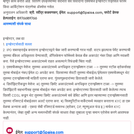
म्हणून काम करीत आहे. वितरण उपक्रमाच्या संदर्भात सर्व विवादांना एक्सचेंज इन्व्हेस्टर रिड्रेसल फोरम
किंवा आर्बिट्रेशन यंत्रणेचा ॲक्सेस नसेल.
अनुपालन अधिकारी:
श्री. रवींद्र कळवणकर, ईमेल: support@5paisa.com, सपोर्ट डेस्क
हेल्पलाईन: 8976689766
आमच्याशी संपर्क साधा
इन्व्हेस्टर, लक्ष द्या
1.
इन्व्हेस्टर्ससाठी सल्ला
2. IPO सबस्क्राईब करताना इन्व्हेस्टरद्वारे चेक जारी करण्याची गरज नाही. वाटप झाल्यास पेमेंट करण्याची
तुमच्या बँकेला अधिकृतता देण्यासाठी, ॲप्लिकेशन फॉर्ममध्ये केवळ बँक अकाउंट नंबर लिहा आणि स्वाक्षरी
करा. पैसे इन्व्हेस्टरच्या अकाउंटमध्ये राहत असल्याने रिफंडची चिंता नाही.
3. एक्सचेंजमधून मेसेज: तुमच्या अकाउंटमध्ये अनधिकृत ट्रान्झॅक्शन टाळा --> तुमच्या स्टॉक ब्रोकर्ससह
तुमचा मोबाईल नंबर/ईमेल ID अपडेट करा. दिवसाच्या शेवटी तुमच्या मोबाईल/ईमेलवर एक्सचेंजमधून थेट
तुमच्या ट्रान्झॅक्शनची माहिती प्राप्त करा. गुंतवणूकदारांच्या हितासाठी जारी केलेले.
4. डिपॉझिटरीकडून मेसेज: अ) तुमच्या डिमॅट अकाउंटमध्ये अनधिकृत ट्रान्झॅक्शन टाळा -> तुमच्या
डिपॉझिटरी सहभागीसह तुमचा मोबाईल नंबर अपडेट करा. इन्व्हेस्टरच्या हितासाठी जारी केलेल्या त्याच
दिवशी CDSL कडून थेट तुमच्या डिमॅट अकाउंटमध्ये सर्व डेबिट आणि इतर महत्त्वाच्या ट्रान्झॅक्शनसाठी
तुमच्या रजिस्टर्ड मोबाईलवर अलर्ट प्राप्त करा. ब) सिक्युरिटीज मार्केटमध्ये व्यवहार करताना KYC हा एक
वेळचा अभ्यास आहे - एकदा सेबी रजिस्टर्ड मध्यस्थ (ब्रोकर, DP, म्युच्युअल फंड इ.) मार्फत KYC
केल्यानंतर, जेव्हा तुम्ही अन्य मध्यस्थीशी संपर्क साधता तेव्हा तुम्हाला पुन्हा समान प्रोसेस करणे आवश्यक
नाही.
ईमेल:
support@5paisa.com