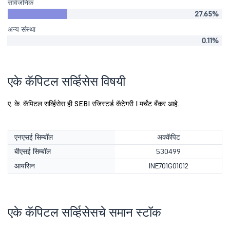
सार्वजनिक
27.65%
अन्य संस्था
0.11%
एके कॅपिटल सर्व्हिसेस विषयी
ए. के. कॅपिटल सर्व्हिसेस ही SEBI रजिस्टर्ड कॅटेगरी I मर्चंट बँकर आहे.
एनएसई सिम्बॉल
अक्कॅपिट
बीएसई सिम्बॉल
530499
आयसिन
INE701G01012
एके कॅपिटल सर्व्हिसेसचे समान स्टॉक