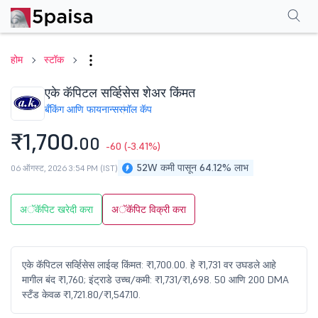
परफॉर्मन्स
फायनान्शियल्स
टेक्निकल
इव्हेंट
शेअरहोल्डिंग पॅटर्न
अधिक
एफएक्यू
होम
स्टॉक
एके कॅपिटल सर्व्हिसेस शेअर किंमत
बँकिंग आणि फायनान्स
स्मॉल कॅप
₹1,700.
00
-60
(-3.41%)
52W कमी पासून 64.12% लाभ
06 ऑगस्ट, 2026 3:54 PM (IST)
अॅकॅपिट खरेदी करा
अॅकॅपिट विक्री करा
एके कॅपिटल सर्व्हिसेस लाईव्ह किंमत: ₹1,700.00. हे ₹1,731 वर उघडले आहे
मागील बंद ₹1,760; इंट्राडे उच्च/कमी: ₹1,731/₹1,698. 50 आणि 200 DMA
स्टँड केवळ ₹1,721.80/₹1,547.10.