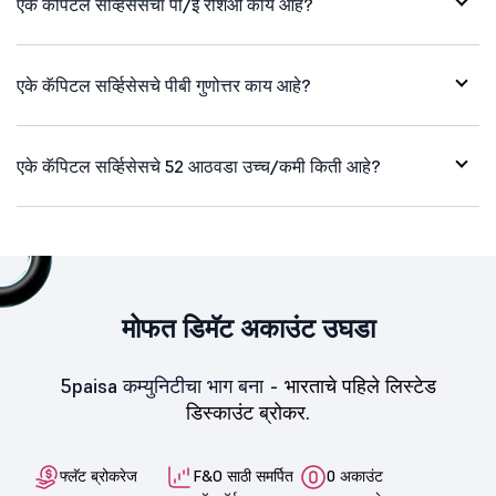
एके कॅपिटल सर्व्हिसेसचा पी/ई रेशिओ काय आहे?
एके कॅपिटल सर्व्हिसेसचे पीबी गुणोत्तर काय आहे?
एके कॅपिटल सर्व्हिसेसचे 52 आठवडा उच्च/कमी किती आहे?
मोफत डिमॅट अकाउंट उघडा
5paisa कम्युनिटीचा भाग बना -
भारताचे पहिले लिस्टेड
डिस्काउंट ब्रोकर.
फ्लॅट ब्रोकरेज
F&O साठी समर्पित
0 अकाउंट