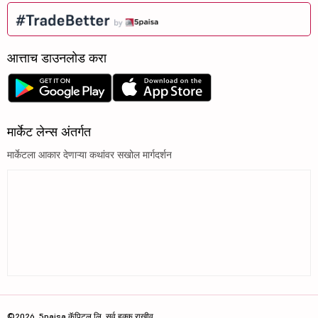
आत्ताच डाउनलोड करा
मार्केट लेन्स अंतर्गत
मार्केटला आकार देणाऱ्या कथांवर सखोल मार्गदर्शन
©2026, 5paisa कॅपिटल लि. सर्व हक्क राखीव.