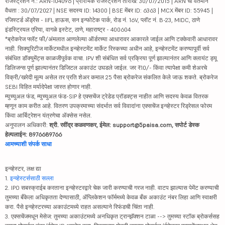
रजिस्ट्रेशन नं.: ARN-104096 | प्रारंभिक रजिस्ट्रेशन तारीख: 30/07/2015 | ARN ची वर्तमान
वैधता : 30/07/2027 | NSE सदस्य ID: 14300 | BSE मेंबर ID: 6363 | MCX मेंबर ID: 55945 |
रजिस्टर्ड ॲड्रेस - IIFL हाऊस, सन इन्फोटेक पार्क, रोड नं. 16V, प्लॉट नं. B-23, MIDC, ठाणे
इंडस्ट्रियल एरिया, वागळे इस्टेट, ठाणे, महाराष्ट्र - 400604
*ब्रोकरेज फ्लॅट फी/अंमलात आणलेल्या ऑर्डरच्या आधारावर आकारले जाईल आणि टक्केवारी आधारावर
नाही. सिक्युरिटीज मार्केटमधील इन्व्हेस्टमेंट मार्केट रिस्कच्या अधीन आहे, इन्व्हेस्टमेंट करण्यापूर्वी सर्व
संबंधित डॉक्युमेंट्स काळजीपूर्वक वाचा. IPV शी संबंधित सर्व प्रक्रिया पूर्ण झाल्यानंतर आणि क्लायंट ड्यू
डिलिजन्स पूर्ण झाल्यानंतर डिजिटल अकाउंट उघडले जाईल. जर ₹10/- किंवा त्यापेक्षा कमी शेअरचे
विक्री/खरेदी मूल्य असेल तर प्रति शेअर कमाल 25 पैसा ब्रोकरेज संकलित केले जाऊ शकते. ब्रोकरेज
SEBI विहित मर्यादेपेक्षा जास्त होणार नाही.
म्युच्युअल फंड, म्युच्युअल फंड-SIP हे एक्सचेंज ट्रेडेड प्रॉडक्ट्स नाहीत आणि सदस्य केवळ वितरक
म्हणून काम करीत आहे. वितरण उपक्रमाच्या संदर्भात सर्व विवादांना एक्सचेंज इन्व्हेस्टर रिड्रेसल फोरम
किंवा आर्बिट्रेशन यंत्रणेचा ॲक्सेस नसेल.
अनुपालन अधिकारी:
श्री. रवींद्र कळवणकर, ईमेल: support@5paisa.com, सपोर्ट डेस्क
हेल्पलाईन: 8976689766
आमच्याशी संपर्क साधा
इन्व्हेस्टर, लक्ष द्या
1.
इन्व्हेस्टर्ससाठी सल्ला
2. IPO सबस्क्राईब करताना इन्व्हेस्टरद्वारे चेक जारी करण्याची गरज नाही. वाटप झाल्यास पेमेंट करण्याची
तुमच्या बँकेला अधिकृतता देण्यासाठी, ॲप्लिकेशन फॉर्ममध्ये केवळ बँक अकाउंट नंबर लिहा आणि स्वाक्षरी
करा. पैसे इन्व्हेस्टरच्या अकाउंटमध्ये राहत असल्याने रिफंडची चिंता नाही.
3. एक्सचेंजमधून मेसेज: तुमच्या अकाउंटमध्ये अनधिकृत ट्रान्झॅक्शन टाळा --> तुमच्या स्टॉक ब्रोकर्ससह