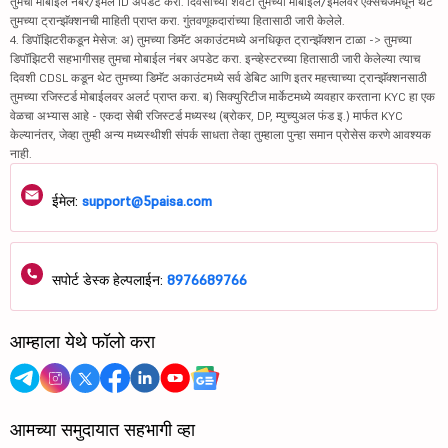
तुमचा मोबाईल नंबर/ईमेल ID अपडेट करा. दिवसाच्या शेवटी तुमच्या मोबाईल/ईमेलवर एक्सचेंजमधून थेट
तुमच्या ट्रान्झॅक्शनची माहिती प्राप्त करा. गुंतवणूकदारांच्या हितासाठी जारी केलेले.
4. डिपॉझिटरीकडून मेसेज: अ) तुमच्या डिमॅट अकाउंटमध्ये अनधिकृत ट्रान्झॅक्शन टाळा -> तुमच्या
डिपॉझिटरी सहभागीसह तुमचा मोबाईल नंबर अपडेट करा. इन्व्हेस्टरच्या हितासाठी जारी केलेल्या त्याच
दिवशी CDSL कडून थेट तुमच्या डिमॅट अकाउंटमध्ये सर्व डेबिट आणि इतर महत्त्वाच्या ट्रान्झॅक्शनसाठी
तुमच्या रजिस्टर्ड मोबाईलवर अलर्ट प्राप्त करा. ब) सिक्युरिटीज मार्केटमध्ये व्यवहार करताना KYC हा एक
वेळचा अभ्यास आहे - एकदा सेबी रजिस्टर्ड मध्यस्थ (ब्रोकर, DP, म्युच्युअल फंड इ.) मार्फत KYC
केल्यानंतर, जेव्हा तुम्ही अन्य मध्यस्थीशी संपर्क साधता तेव्हा तुम्हाला पुन्हा समान प्रोसेस करणे आवश्यक
नाही.
ईमेल:
support@5paisa.com
सपोर्ट डेस्क हेल्पलाईन:
8976689766
आम्हाला येथे फॉलो करा
आमच्या समुदायात सहभागी व्हा