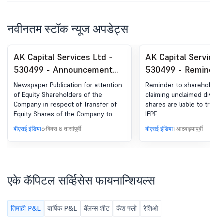
नवीनतम स्टॉक न्यूज अपडेट्स
AK Capital Services Ltd -
AK Capital Service
530499 - Announcement
530499 - Reminde
under Regulation 30
Shareholders For 
Newspaper Publication for attention
Reminder to shareholde
(LODR)-Newspaper
Unclaimed Dividen
of Equity Shareholders of the
claiming unclaimed div
Company in respect of Transfer of
shares are liable to tra
Publication
Whose Shares Are
Equity Shares of the Company to
IEPF
Transferred To IE
Investor Education and Protection
बीएसई इंडिया
6 दिवस 8 तासांपूर्वी
बीएसई इंडिया
1 आठवड्यापूर्वी
Fund Authority.
एके कॅपिटल सर्व्हिसेस फायनान्शियल्स
तिमाही P&L
वार्षिक P&L
बॅलन्स शीट
कॅश फ्लो
रेशिओ