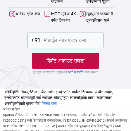
प्लॅटफॉर्म
उघडण्याचे शुल्क
चार्टवर ट्रेड करा
MTF सुविधा 4X
म्युच्युअल फंडवर 0
पर्यंत लिव्हरेज
ट्रान्झॅक्शन खर्च
+91
डिमॅट अकाउंट उघडा
पुढे सुरू ठेवण्याद्वारे, तुम्ही सर्व
अटी व शर्ती*
मान्य करता
अस्वीकृती:
सिक्युरिटीज मार्केटमधील इन्व्हेस्टमेंट मार्केट रिस्कच्या अधीन आहेत,
इन्व्हेस्टमेंट करण्यापूर्वी सर्व संबंधित डॉक्युमेंट्स काळजीपूर्वक वाचा. तपशीलवार
अस्वीकृतीसाठी कृपया येथे
क्लिक करा
.
अधिक माहिती
5paisa कॅपिटल लि. CIN: L67190MH2007PLC289249 | स्टॉक ब्रोकर सेबी रजिस्ट्रेशन:
INZ000010231 | सेबी डिपॉझिटरी रजिस्ट्रेशन: IN DP CDSL: IN-DP-192-2016 | रिसर्च ॲनालिस्ट
SEBI रजिस्ट्रेशन. नं.: INH000025188 | AMFI-रजिस्टर्ड म्युच्युअल फंड डिस्ट्रीब्यूटर | AMFI