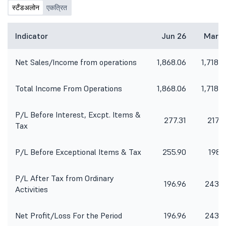
स्टँडअलोन
एकत्रित
Indicator
Jun 26
Mar 2
Net Sales/Income from operations
1,868.06
1,718.7
Total Income From Operations
1,868.06
1,718.7
P/L Before Interest, Excpt. Items &
277.31
217.6
Tax
P/L Before Exceptional Items & Tax
255.90
198.2
P/L After Tax from Ordinary
196.96
243.0
Activities
Net Profit/Loss For the Period
196.96
243.0