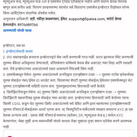
म्युच्युअल फंड, म्युच्युअल फंड-SIP हे एक्सचेंज ट्रेडेड प्रॉडक्ट्स नाहीत आणि सदस्य केवळ वितरक
म्हणून काम करीत आहे. वितरण उपक्रमाच्या संदर्भात सर्व विवादांना एक्सचेंज इन्व्हेस्टर रिड्रेसल फोरम
किंवा आर्बिट्रेशन यंत्रणेचा ॲक्सेस नसेल.
अनुपालन अधिकारी:
श्री. रवींद्र कळवणकर, ईमेल: support@5paisa.com, सपोर्ट डेस्क
हेल्पलाईन: 8976689766
आमच्याशी संपर्क साधा
इन्व्हेस्टर, लक्ष द्या
1.
इन्व्हेस्टर्ससाठी सल्ला
2. IPO सबस्क्राईब करताना इन्व्हेस्टरद्वारे चेक जारी करण्याची गरज नाही. वाटप झाल्यास पेमेंट करण्याची
तुमच्या बँकेला अधिकृतता देण्यासाठी, ॲप्लिकेशन फॉर्ममध्ये केवळ बँक अकाउंट नंबर लिहा आणि स्वाक्षरी
करा. पैसे इन्व्हेस्टरच्या अकाउंटमध्ये राहत असल्याने रिफंडची चिंता नाही.
3. एक्सचेंजमधून मेसेज: तुमच्या अकाउंटमध्ये अनधिकृत ट्रान्झॅक्शन टाळा --> तुमच्या स्टॉक ब्रोकर्ससह
तुमचा मोबाईल नंबर/ईमेल ID अपडेट करा. दिवसाच्या शेवटी तुमच्या मोबाईल/ईमेलवर एक्सचेंजमधून थेट
तुमच्या ट्रान्झॅक्शनची माहिती प्राप्त करा. गुंतवणूकदारांच्या हितासाठी जारी केलेले.
4. डिपॉझिटरीकडून मेसेज: अ) तुमच्या डिमॅट अकाउंटमध्ये अनधिकृत ट्रान्झॅक्शन टाळा -> तुमच्या
डिपॉझिटरी सहभागीसह तुमचा मोबाईल नंबर अपडेट करा. इन्व्हेस्टरच्या हितासाठी जारी केलेल्या त्याच
दिवशी CDSL कडून थेट तुमच्या डिमॅट अकाउंटमध्ये सर्व डेबिट आणि इतर महत्त्वाच्या ट्रान्झॅक्शनसाठी
तुमच्या रजिस्टर्ड मोबाईलवर अलर्ट प्राप्त करा. ब) सिक्युरिटीज मार्केटमध्ये व्यवहार करताना KYC हा एक
वेळचा अभ्यास आहे - एकदा सेबी रजिस्टर्ड मध्यस्थ (ब्रोकर, DP, म्युच्युअल फंड इ.) मार्फत KYC
केल्यानंतर, जेव्हा तुम्ही अन्य मध्यस्थीशी संपर्क साधता तेव्हा तुम्हाला पुन्हा समान प्रोसेस करणे आवश्यक
नाही.