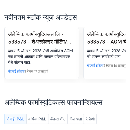
नवीनतम स्टॉक न्यूज अपडेट्स
ॲलेम्बिक फार्मास्युटिकल्स लि -
ॲलेम्बिक फार्मास्युटिकल
533573 - शेअरहोल्डर मीटिंग/
533573 - AGM चे शे
पोस्टल बॅलट-स्क्रुटिनायझरचा
मीटिंग/पोस्टल बॅलट-प
कृपया 5 ऑगस्ट, 2026 रोजी आयोजित AGM
कृपया 5 ऑगस्ट, 2026 रोज
रिपोर्ट
च्या छाननी अहवाल आणि मतदान परिणामांसह
ची संलग्न कार्यवाही पाहा.
येथे संलग्न पाहा.
बीएसई इंडिया
2 दिवस 16 तासांपूर्वी
बीएसई इंडिया
1 दिवस 17 तासांपूर्वी
अलेम्बिक फार्मास्युटिकल्स फायनान्शियल्स
तिमाही P&L
वार्षिक P&L
बॅलन्स शीट
कॅश फ्लो
रेशिओ