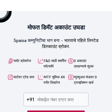
मोफत डिमॅट अकाउंट उघडा
5paisa कम्युनिटीचा भाग बना -
भारताचे पहिले लिस्टेड
डिस्काउंट ब्रोकर.
फ्लॅट ब्रोकरेज
F&O साठी समर्पित
0 अकाउंट
प्लॅटफॉर्म
उघडण्याचे शुल्क
चार्टवर ट्रेड करा
MTF सुविधा 4X
म्युच्युअल फंडवर 0
पर्यंत लिव्हरेज
ट्रान्झॅक्शन खर्च
+91