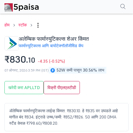
परफॉर्मन्स
फायनान्शियल्स
टेक्निकल
इव्हेंट
शेअरहोल्डिंग पॅटर्न
अधिक
एफएक्यू
होम
स्टॉक
अलेम्बिक फार्मास्युटिकल्स शेअर किंमत
फार्मास्युटिकल्स आणि बायोटेक्नॉलॉजी
मिड कॅप
₹830.
10
-4.35
(-0.52%)
52W कमी पासून 30.56% लाभ
07 ऑगस्ट, 2026 3:59 PM (IST)
खरेदी करा APLLTD
विक्री पीएलएलटीडी
ॲलेम्बिक फार्मास्युटिकल्स लाईव्ह किंमत: ₹830.10. हे ₹835 वर उघडले आहे
मागील बंद ₹834; इंट्राडे उच्च/कमी: ₹852/₹826. 50 आणि 200 DMA
स्टँड केवळ ₹798.60/₹808.20.