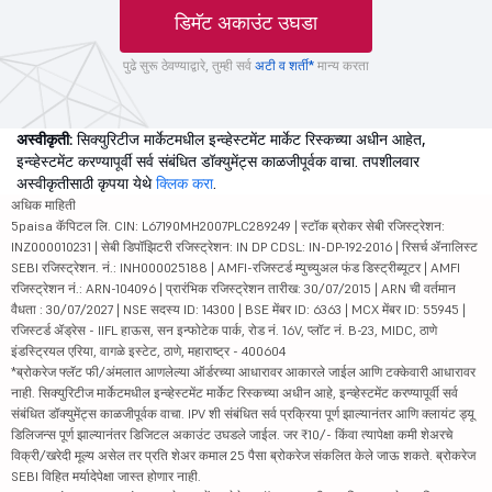
डिमॅट अकाउंट उघडा
पुढे सुरू ठेवण्याद्वारे, तुम्ही सर्व
अटी व शर्ती*
मान्य करता
अस्वीकृती:
सिक्युरिटीज मार्केटमधील इन्व्हेस्टमेंट मार्केट रिस्कच्या अधीन आहेत,
इन्व्हेस्टमेंट करण्यापूर्वी सर्व संबंधित डॉक्युमेंट्स काळजीपूर्वक वाचा. तपशीलवार
अस्वीकृतीसाठी कृपया येथे
क्लिक करा
.
अधिक माहिती
5paisa कॅपिटल लि. CIN: L67190MH2007PLC289249 | स्टॉक ब्रोकर सेबी रजिस्ट्रेशन:
INZ000010231 | सेबी डिपॉझिटरी रजिस्ट्रेशन: IN DP CDSL: IN-DP-192-2016 | रिसर्च ॲनालिस्ट
SEBI रजिस्ट्रेशन. नं.: INH000025188 | AMFI-रजिस्टर्ड म्युच्युअल फंड डिस्ट्रीब्यूटर | AMFI
रजिस्ट्रेशन नं.: ARN-104096 | प्रारंभिक रजिस्ट्रेशन तारीख: 30/07/2015 | ARN ची वर्तमान
वैधता : 30/07/2027 | NSE सदस्य ID: 14300 | BSE मेंबर ID: 6363 | MCX मेंबर ID: 55945 |
रजिस्टर्ड ॲड्रेस - IIFL हाऊस, सन इन्फोटेक पार्क, रोड नं. 16V, प्लॉट नं. B-23, MIDC, ठाणे
इंडस्ट्रियल एरिया, वागळे इस्टेट, ठाणे, महाराष्ट्र - 400604
*ब्रोकरेज फ्लॅट फी/अंमलात आणलेल्या ऑर्डरच्या आधारावर आकारले जाईल आणि टक्केवारी आधारावर
नाही. सिक्युरिटीज मार्केटमधील इन्व्हेस्टमेंट मार्केट रिस्कच्या अधीन आहे, इन्व्हेस्टमेंट करण्यापूर्वी सर्व
संबंधित डॉक्युमेंट्स काळजीपूर्वक वाचा. IPV शी संबंधित सर्व प्रक्रिया पूर्ण झाल्यानंतर आणि क्लायंट ड्यू
डिलिजन्स पूर्ण झाल्यानंतर डिजिटल अकाउंट उघडले जाईल. जर ₹10/- किंवा त्यापेक्षा कमी शेअरचे
विक्री/खरेदी मूल्य असेल तर प्रति शेअर कमाल 25 पैसा ब्रोकरेज संकलित केले जाऊ शकते. ब्रोकरेज
SEBI विहित मर्यादेपेक्षा जास्त होणार नाही.