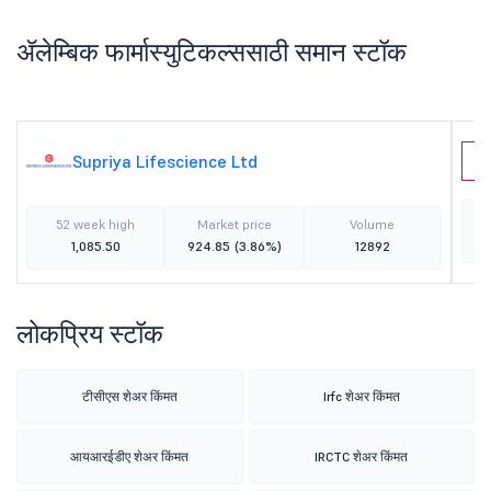
ॲलेम्बिक फार्मास्युटिकल्ससाठी समान स्टॉक
Supriya Lifescience Ltd
S
52 week high
Market price
Volume
1,085.50
924.85
(3.86%)
12892
लोकप्रिय स्टॉक
टीसीएस शेअर किंमत
Irfc शेअर किंमत
आयआरईडीए शेअर किंमत
IRCTC शेअर किंमत