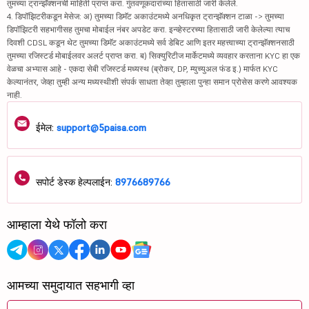
तुमच्या ट्रान्झॅक्शनची माहिती प्राप्त करा. गुंतवणूकदारांच्या हितासाठी जारी केलेले.
4. डिपॉझिटरीकडून मेसेज: अ) तुमच्या डिमॅट अकाउंटमध्ये अनधिकृत ट्रान्झॅक्शन टाळा -> तुमच्या
डिपॉझिटरी सहभागीसह तुमचा मोबाईल नंबर अपडेट करा. इन्व्हेस्टरच्या हितासाठी जारी केलेल्या त्याच
दिवशी CDSL कडून थेट तुमच्या डिमॅट अकाउंटमध्ये सर्व डेबिट आणि इतर महत्त्वाच्या ट्रान्झॅक्शनसाठी
तुमच्या रजिस्टर्ड मोबाईलवर अलर्ट प्राप्त करा. ब) सिक्युरिटीज मार्केटमध्ये व्यवहार करताना KYC हा एक
वेळचा अभ्यास आहे - एकदा सेबी रजिस्टर्ड मध्यस्थ (ब्रोकर, DP, म्युच्युअल फंड इ.) मार्फत KYC
केल्यानंतर, जेव्हा तुम्ही अन्य मध्यस्थीशी संपर्क साधता तेव्हा तुम्हाला पुन्हा समान प्रोसेस करणे आवश्यक
नाही.
ईमेल:
support@5paisa.com
सपोर्ट डेस्क हेल्पलाईन:
8976689766
आम्हाला येथे फॉलो करा
आमच्या समुदायात सहभागी व्हा