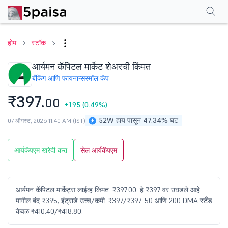
परफॉर्मन्स
फायनान्शियल्स
टेक्निकल
इव्हेंट
शेअरहोल्डिंग पॅटर्न
अधिक
एफएक्यू
होम
स्टॉक
आर्यमन कॅपिटल मार्केट शेअरची किंमत
बँकिंग आणि फायनान्स
स्मॉल कॅप
₹397.
00
+1.95
(0.49%)
52W हाय पासून 47.34% घट
07 ऑगस्ट, 2026 11:40 AM (IST)
आर्यकॅपएम खरेदी करा
सेल आर्यकॅपएम
आर्यमन कॅपिटल मार्केट्स लाईव्ह किंमत: ₹397.00. हे ₹397 वर उघडले आहे
मागील बंद ₹395; इंट्राडे उच्च/कमी: ₹397/₹397. 50 आणि 200 DMA स्टँड
केवळ ₹410.40/₹418.80.