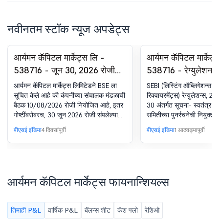
नवीनतम स्टॉक न्यूज अपडेट्स
आर्यमन कॅपिटल मार्केट्स लि -
आर्यमन कॅपिटल मार्केट्
538716 - जून 30, 2026 रोजी
538716 - रेग्युलेशन
समाप्त झालेल्या तिमाहीसाठी
अंतर्गत घोषणा - मॅनेजमे
आर्यमन कॅपिटल मार्केट्स लिमिटेडने BSE ला
SEBI (लिस्टिंग ऑब्लिगेशन्स अ
अनऑडिटेड फायनान्शियल
सूचित केले आहे की कंपनीच्या संचालक मंडळाची
रिक्वायरमेंट्स) रेग्युलेशन्स, 201
बैठक 10/08/2026 रोजी नियोजित आहे, इतर
30 अंतर्गत सूचना- स्वतंत्र
परिणामांचा विचार आणि मंजुरीसाठी
गोष्टींबरोबरच, 30 जून 2026 रोजी संपलेल्या
समितीच्या पुनर्रचनेची नियुक्त
बोर्ड मीटिंग सूचना
तिमाहीसाठी अनऑडिटेड वित्तीय परिणामांचा
बीएसई इंडिया
4 दिवसांपूर्वी
बीएसई इंडिया
1 आठवड्यापूर्वी
विचार आणि मंजुरी घेणे आणि अध्यक्षांच्या
परवानगीने इतर कोणत्याही बाबींचा विचार करणे.
आर्यमन कॅपिटल मार्केट्स फायनान्शियल्स
तिमाही P&L
वार्षिक P&L
बॅलन्स शीट
कॅश फ्लो
रेशिओ