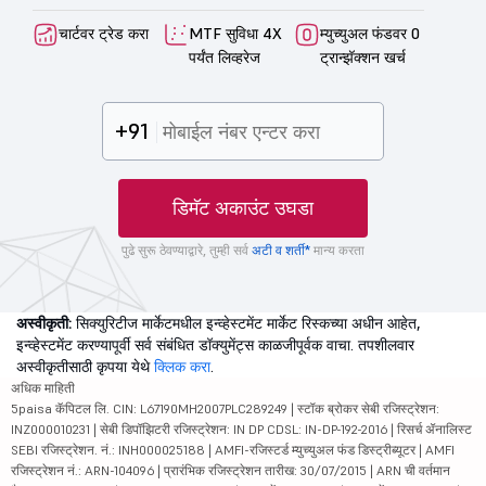
चार्टवर ट्रेड करा
MTF सुविधा 4X
म्युच्युअल फंडवर 0
पर्यंत लिव्हरेज
ट्रान्झॅक्शन खर्च
+91
डिमॅट अकाउंट उघडा
पुढे सुरू ठेवण्याद्वारे, तुम्ही सर्व
अटी व शर्ती*
मान्य करता
अस्वीकृती:
सिक्युरिटीज मार्केटमधील इन्व्हेस्टमेंट मार्केट रिस्कच्या अधीन आहेत,
इन्व्हेस्टमेंट करण्यापूर्वी सर्व संबंधित डॉक्युमेंट्स काळजीपूर्वक वाचा. तपशीलवार
अस्वीकृतीसाठी कृपया येथे
क्लिक करा
.
अधिक माहिती
5paisa कॅपिटल लि. CIN: L67190MH2007PLC289249 | स्टॉक ब्रोकर सेबी रजिस्ट्रेशन:
INZ000010231 | सेबी डिपॉझिटरी रजिस्ट्रेशन: IN DP CDSL: IN-DP-192-2016 | रिसर्च ॲनालिस्ट
SEBI रजिस्ट्रेशन. नं.: INH000025188 | AMFI-रजिस्टर्ड म्युच्युअल फंड डिस्ट्रीब्यूटर | AMFI
रजिस्ट्रेशन नं.: ARN-104096 | प्रारंभिक रजिस्ट्रेशन तारीख: 30/07/2015 | ARN ची वर्तमान