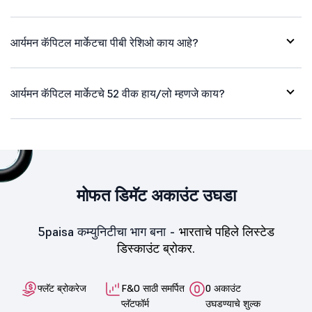
आर्यमन कॅपिटल मार्केटचा पीबी रेशिओ काय आहे?
आर्यमन कॅपिटल मार्केटचे 52 वीक हाय/लो म्हणजे काय?
मोफत डिमॅट अकाउंट उघडा
5paisa कम्युनिटीचा भाग बना -
भारताचे पहिले लिस्टेड
डिस्काउंट ब्रोकर.
फ्लॅट ब्रोकरेज
F&O साठी समर्पित
0 अकाउंट
प्लॅटफॉर्म
उघडण्याचे शुल्क