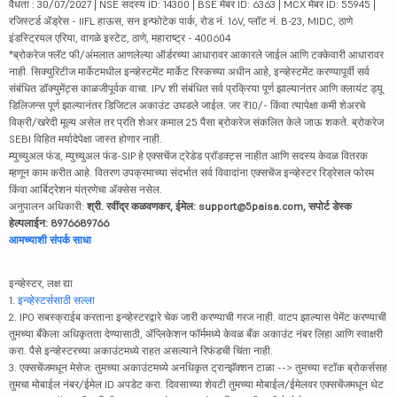
वैधता : 30/07/2027 | NSE सदस्य ID: 14300 | BSE मेंबर ID: 6363 | MCX मेंबर ID: 55945 |
रजिस्टर्ड ॲड्रेस - IIFL हाऊस, सन इन्फोटेक पार्क, रोड नं. 16V, प्लॉट नं. B-23, MIDC, ठाणे
इंडस्ट्रियल एरिया, वागळे इस्टेट, ठाणे, महाराष्ट्र - 400604
*ब्रोकरेज फ्लॅट फी/अंमलात आणलेल्या ऑर्डरच्या आधारावर आकारले जाईल आणि टक्केवारी आधारावर
नाही. सिक्युरिटीज मार्केटमधील इन्व्हेस्टमेंट मार्केट रिस्कच्या अधीन आहे, इन्व्हेस्टमेंट करण्यापूर्वी सर्व
संबंधित डॉक्युमेंट्स काळजीपूर्वक वाचा. IPV शी संबंधित सर्व प्रक्रिया पूर्ण झाल्यानंतर आणि क्लायंट ड्यू
डिलिजन्स पूर्ण झाल्यानंतर डिजिटल अकाउंट उघडले जाईल. जर ₹10/- किंवा त्यापेक्षा कमी शेअरचे
विक्री/खरेदी मूल्य असेल तर प्रति शेअर कमाल 25 पैसा ब्रोकरेज संकलित केले जाऊ शकते. ब्रोकरेज
SEBI विहित मर्यादेपेक्षा जास्त होणार नाही.
म्युच्युअल फंड, म्युच्युअल फंड-SIP हे एक्सचेंज ट्रेडेड प्रॉडक्ट्स नाहीत आणि सदस्य केवळ वितरक
म्हणून काम करीत आहे. वितरण उपक्रमाच्या संदर्भात सर्व विवादांना एक्सचेंज इन्व्हेस्टर रिड्रेसल फोरम
किंवा आर्बिट्रेशन यंत्रणेचा ॲक्सेस नसेल.
अनुपालन अधिकारी:
श्री. रवींद्र कळवणकर, ईमेल: support@5paisa.com, सपोर्ट डेस्क
हेल्पलाईन: 8976689766
आमच्याशी संपर्क साधा
इन्व्हेस्टर, लक्ष द्या
1.
इन्व्हेस्टर्ससाठी सल्ला
2. IPO सबस्क्राईब करताना इन्व्हेस्टरद्वारे चेक जारी करण्याची गरज नाही. वाटप झाल्यास पेमेंट करण्याची
तुमच्या बँकेला अधिकृतता देण्यासाठी, ॲप्लिकेशन फॉर्ममध्ये केवळ बँक अकाउंट नंबर लिहा आणि स्वाक्षरी
करा. पैसे इन्व्हेस्टरच्या अकाउंटमध्ये राहत असल्याने रिफंडची चिंता नाही.
3. एक्सचेंजमधून मेसेज: तुमच्या अकाउंटमध्ये अनधिकृत ट्रान्झॅक्शन टाळा --> तुमच्या स्टॉक ब्रोकर्ससह
तुमचा मोबाईल नंबर/ईमेल ID अपडेट करा. दिवसाच्या शेवटी तुमच्या मोबाईल/ईमेलवर एक्सचेंजमधून थेट