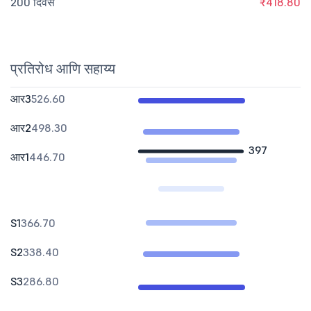
200 दिवस
₹418.80
प्रतिरोध आणि सहाय्य
आर3
526.60
आर2
498.30
397
आर1
446.70
S1
366.70
S2
338.40
S3
286.80