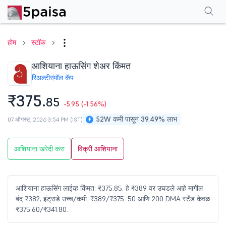
परफॉर्मन्स
फायनान्शियल्स
टेक्निकल
इव्हेंट
शेअरहोल्डिंग पॅटर्न
अधिक
एफएक्यू
होम
स्टॉक
आशियाना हाऊसिंग शेअर किंमत
रिअल्टी
स्मॉल कॅप
₹375.
85
-5.95
(-1.56%)
52W कमी पासून 39.49% लाभ
07 ऑगस्ट, 2026 3:54 PM (IST)
आशियाना खरेदी करा
विक्री आशियाना
आशियाना हाऊसिंग लाईव्ह किंमत: ₹375.85. हे ₹389 वर उघडले आहे मागील
बंद ₹382; इंट्राडे उच्च/कमी: ₹389/₹375. 50 आणि 200 DMA स्टँड केवळ
₹375.60/₹341.80.