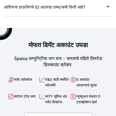
आशियाना हाऊसिंगचे 52 आठवडा उच्च/कमी किती आहे?
मोफत डिमॅट अकाउंट उघडा
5paisa कम्युनिटीचा भाग बना -
भारताचे पहिले लिस्टेड
डिस्काउंट ब्रोकर.
फ्लॅट ब्रोकरेज
F&O साठी समर्पित
0 अकाउंट
प्लॅटफॉर्म
उघडण्याचे शुल्क
चार्टवर ट्रेड करा
MTF सुविधा 4X
म्युच्युअल फंडवर 0
पर्यंत लिव्हरेज
ट्रान्झॅक्शन खर्च