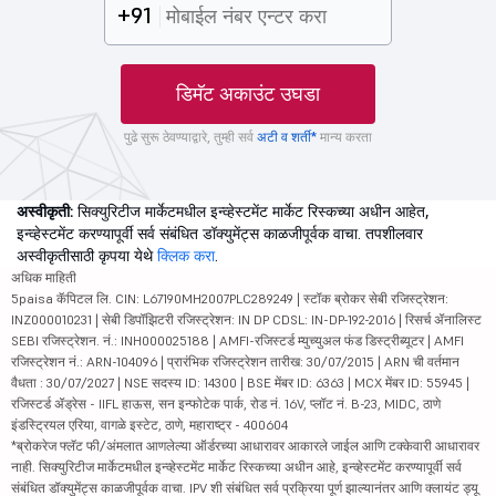
+91
डिमॅट अकाउंट उघडा
पुढे सुरू ठेवण्याद्वारे, तुम्ही सर्व
अटी व शर्ती*
मान्य करता
अस्वीकृती:
सिक्युरिटीज मार्केटमधील इन्व्हेस्टमेंट मार्केट रिस्कच्या अधीन आहेत,
इन्व्हेस्टमेंट करण्यापूर्वी सर्व संबंधित डॉक्युमेंट्स काळजीपूर्वक वाचा. तपशीलवार
अस्वीकृतीसाठी कृपया येथे
क्लिक करा
.
अधिक माहिती
5paisa कॅपिटल लि. CIN: L67190MH2007PLC289249 | स्टॉक ब्रोकर सेबी रजिस्ट्रेशन:
INZ000010231 | सेबी डिपॉझिटरी रजिस्ट्रेशन: IN DP CDSL: IN-DP-192-2016 | रिसर्च ॲनालिस्ट
SEBI रजिस्ट्रेशन. नं.: INH000025188 | AMFI-रजिस्टर्ड म्युच्युअल फंड डिस्ट्रीब्यूटर | AMFI
रजिस्ट्रेशन नं.: ARN-104096 | प्रारंभिक रजिस्ट्रेशन तारीख: 30/07/2015 | ARN ची वर्तमान
वैधता : 30/07/2027 | NSE सदस्य ID: 14300 | BSE मेंबर ID: 6363 | MCX मेंबर ID: 55945 |
रजिस्टर्ड ॲड्रेस - IIFL हाऊस, सन इन्फोटेक पार्क, रोड नं. 16V, प्लॉट नं. B-23, MIDC, ठाणे
इंडस्ट्रियल एरिया, वागळे इस्टेट, ठाणे, महाराष्ट्र - 400604
*ब्रोकरेज फ्लॅट फी/अंमलात आणलेल्या ऑर्डरच्या आधारावर आकारले जाईल आणि टक्केवारी आधारावर
नाही. सिक्युरिटीज मार्केटमधील इन्व्हेस्टमेंट मार्केट रिस्कच्या अधीन आहे, इन्व्हेस्टमेंट करण्यापूर्वी सर्व
संबंधित डॉक्युमेंट्स काळजीपूर्वक वाचा. IPV शी संबंधित सर्व प्रक्रिया पूर्ण झाल्यानंतर आणि क्लायंट ड्यू