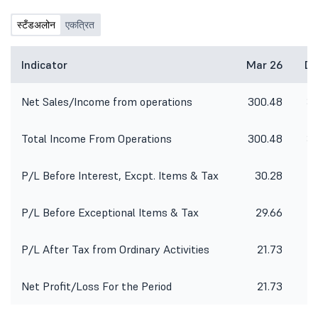
स्टँडअलोन
एकत्रित
Indicator
Mar 26
De
Net Sales/Income from operations
300.48
34
Total Income From Operations
300.48
34
P/L Before Interest, Excpt. Items & Tax
30.28
P/L Before Exceptional Items & Tax
29.66
P/L After Tax from Ordinary Activities
21.73
Net Profit/Loss For the Period
21.73