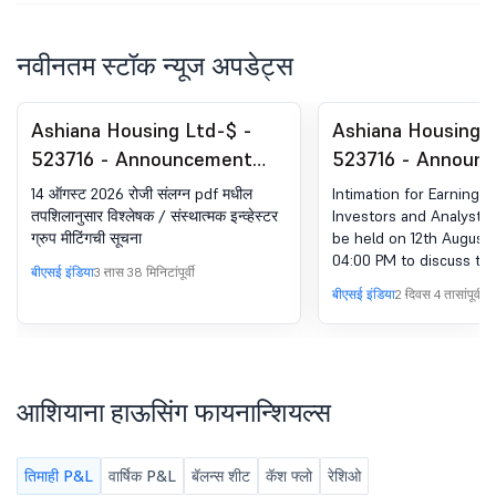
नवीनतम स्टॉक न्यूज अपडेट्स
Ashiana Housing Ltd-$ -
Ashiana Housing L
523716 - Announcement
523716 - Announ
under Regulation 30
under Regulation 
14 ऑगस्ट 2026 रोजी संलग्न pdf मधील
Intimation for Earnings C
(LODR)-Analyst / Investor
(LODR)-Analyst / 
तपशिलानुसार विश्लेषक / संस्थात्मक इन्व्हेस्टर
Investors and Analysts
ग्रुप मीटिंगची सूचना
be held on 12th August 
Meet - Intimation
Meet - Intimation
04:00 PM to discuss th
बीएसई इंडिया
3 तास 38 मिनिटांपूर्वी
performance of the com
बीएसई इंडिया
2 दिवस 4 तासांपूर्वी
quarter ended 30th Ju
आशियाना हाऊसिंग फायनान्शियल्स
तिमाही P&L
वार्षिक P&L
बॅलन्स शीट
कॅश फ्लो
रेशिओ