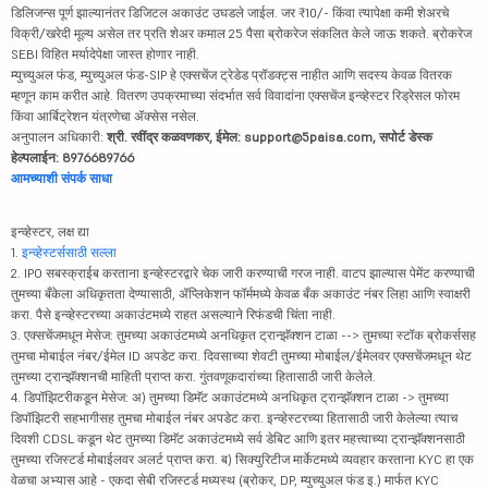
डिलिजन्स पूर्ण झाल्यानंतर डिजिटल अकाउंट उघडले जाईल. जर ₹10/- किंवा त्यापेक्षा कमी शेअरचे
विक्री/खरेदी मूल्य असेल तर प्रति शेअर कमाल 25 पैसा ब्रोकरेज संकलित केले जाऊ शकते. ब्रोकरेज
SEBI विहित मर्यादेपेक्षा जास्त होणार नाही.
म्युच्युअल फंड, म्युच्युअल फंड-SIP हे एक्सचेंज ट्रेडेड प्रॉडक्ट्स नाहीत आणि सदस्य केवळ वितरक
म्हणून काम करीत आहे. वितरण उपक्रमाच्या संदर्भात सर्व विवादांना एक्सचेंज इन्व्हेस्टर रिड्रेसल फोरम
किंवा आर्बिट्रेशन यंत्रणेचा ॲक्सेस नसेल.
अनुपालन अधिकारी:
श्री. रवींद्र कळवणकर, ईमेल: support@5paisa.com, सपोर्ट डेस्क
हेल्पलाईन: 8976689766
आमच्याशी संपर्क साधा
इन्व्हेस्टर, लक्ष द्या
1.
इन्व्हेस्टर्ससाठी सल्ला
2. IPO सबस्क्राईब करताना इन्व्हेस्टरद्वारे चेक जारी करण्याची गरज नाही. वाटप झाल्यास पेमेंट करण्याची
तुमच्या बँकेला अधिकृतता देण्यासाठी, ॲप्लिकेशन फॉर्ममध्ये केवळ बँक अकाउंट नंबर लिहा आणि स्वाक्षरी
करा. पैसे इन्व्हेस्टरच्या अकाउंटमध्ये राहत असल्याने रिफंडची चिंता नाही.
3. एक्सचेंजमधून मेसेज: तुमच्या अकाउंटमध्ये अनधिकृत ट्रान्झॅक्शन टाळा --> तुमच्या स्टॉक ब्रोकर्ससह
तुमचा मोबाईल नंबर/ईमेल ID अपडेट करा. दिवसाच्या शेवटी तुमच्या मोबाईल/ईमेलवर एक्सचेंजमधून थेट
तुमच्या ट्रान्झॅक्शनची माहिती प्राप्त करा. गुंतवणूकदारांच्या हितासाठी जारी केलेले.
4. डिपॉझिटरीकडून मेसेज: अ) तुमच्या डिमॅट अकाउंटमध्ये अनधिकृत ट्रान्झॅक्शन टाळा -> तुमच्या
डिपॉझिटरी सहभागीसह तुमचा मोबाईल नंबर अपडेट करा. इन्व्हेस्टरच्या हितासाठी जारी केलेल्या त्याच
दिवशी CDSL कडून थेट तुमच्या डिमॅट अकाउंटमध्ये सर्व डेबिट आणि इतर महत्त्वाच्या ट्रान्झॅक्शनसाठी
तुमच्या रजिस्टर्ड मोबाईलवर अलर्ट प्राप्त करा. ब) सिक्युरिटीज मार्केटमध्ये व्यवहार करताना KYC हा एक
वेळचा अभ्यास आहे - एकदा सेबी रजिस्टर्ड मध्यस्थ (ब्रोकर, DP, म्युच्युअल फंड इ.) मार्फत KYC