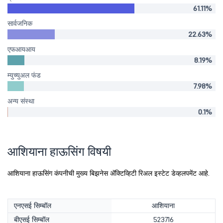
61.11%
सार्वजनिक
22.63%
एफआयआय
8.19%
म्युच्युअल फंड
7.98%
अन्य संस्था
0.1%
आशियाना हाऊसिंग विषयी
आशियाना हाऊसिंग कंपनीची मुख्य बिझनेस ॲक्टिव्हिटी रिअल इस्टेट डेव्हलपमेंट आहे.
एनएसई सिम्बॉल
आशियाना
बीएसई सिम्बॉल
523716