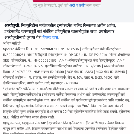
पुढे सुरू ठेवण्याद्वारे, तुम्ही सर्व
अटी व शर्ती*
मान्य करता
अस्वीकृती:
सिक्युरिटीज मार्केटमधील इन्व्हेस्टमेंट मार्केट रिस्कच्या अधीन आहेत,
इन्व्हेस्टमेंट करण्यापूर्वी सर्व संबंधित डॉक्युमेंट्स काळजीपूर्वक वाचा. तपशीलवार
अस्वीकृतीसाठी कृपया येथे
क्लिक करा
.
अधिक माहिती
5paisa कॅपिटल लि. CIN: L67190MH2007PLC289249 | स्टॉक ब्रोकर सेबी रजिस्ट्रेशन:
INZ000010231 | सेबी डिपॉझिटरी रजिस्ट्रेशन: IN DP CDSL: IN-DP-192-2016 | रिसर्च ॲनालिस्ट
SEBI रजिस्ट्रेशन. नं.: INH000025188 | AMFI-रजिस्टर्ड म्युच्युअल फंड डिस्ट्रीब्यूटर | AMFI
रजिस्ट्रेशन नं.: ARN-104096 | प्रारंभिक रजिस्ट्रेशन तारीख: 30/07/2015 | ARN ची वर्तमान
वैधता : 30/07/2027 | NSE सदस्य ID: 14300 | BSE मेंबर ID: 6363 | MCX मेंबर ID: 55945 |
रजिस्टर्ड ॲड्रेस - IIFL हाऊस, सन इन्फोटेक पार्क, रोड नं. 16V, प्लॉट नं. B-23, MIDC, ठाणे
इंडस्ट्रियल एरिया, वागळे इस्टेट, ठाणे, महाराष्ट्र - 400604
*ब्रोकरेज फ्लॅट फी/अंमलात आणलेल्या ऑर्डरच्या आधारावर आकारले जाईल आणि टक्केवारी आधारावर
नाही. सिक्युरिटीज मार्केटमधील इन्व्हेस्टमेंट मार्केट रिस्कच्या अधीन आहे, इन्व्हेस्टमेंट करण्यापूर्वी सर्व
संबंधित डॉक्युमेंट्स काळजीपूर्वक वाचा. IPV शी संबंधित सर्व प्रक्रिया पूर्ण झाल्यानंतर आणि क्लायंट ड्यू
डिलिजन्स पूर्ण झाल्यानंतर डिजिटल अकाउंट उघडले जाईल. जर ₹10/- किंवा त्यापेक्षा कमी शेअरचे
विक्री/खरेदी मूल्य असेल तर प्रति शेअर कमाल 25 पैसा ब्रोकरेज संकलित केले जाऊ शकते. ब्रोकरेज
SEBI विहित मर्यादेपेक्षा जास्त होणार नाही.
म्युच्युअल फंड, म्युच्युअल फंड-SIP हे एक्सचेंज ट्रेडेड प्रॉडक्ट्स नाहीत आणि सदस्य केवळ वितरक
म्हणून काम करीत आहे. वितरण उपक्रमाच्या संदर्भात सर्व विवादांना एक्सचेंज इन्व्हेस्टर रिड्रेसल फोरम