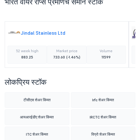
भारत वायर रोप्स प्रमाणेच समान स्टॉक
Jindal Stainless Ltd
52 week high
Market price
Volume
883.25
733.60
(-1.46%)
11599
लोकप्रिय स्टॉक
टीसीएस शेअर किंमत
Irfc शेअर किंमत
आयआरईडीए शेअर किंमत
IRCTC शेअर किंमत
ITC शेअर किंमत
विप्रो शेअर किंमत