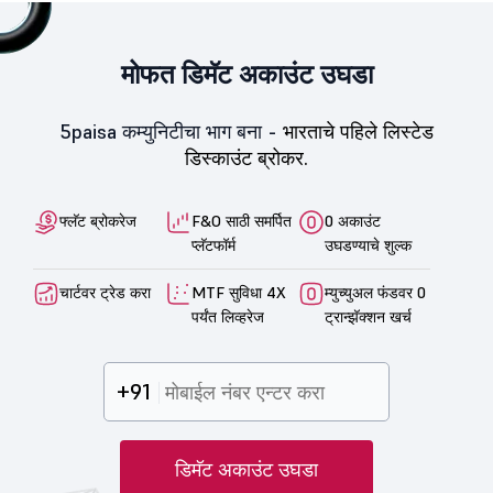
मोफत डिमॅट अकाउंट उघडा
5paisa कम्युनिटीचा भाग बना -
भारताचे पहिले लिस्टेड
डिस्काउंट ब्रोकर.
फ्लॅट ब्रोकरेज
F&O साठी समर्पित
0 अकाउंट
प्लॅटफॉर्म
उघडण्याचे शुल्क
चार्टवर ट्रेड करा
MTF सुविधा 4X
म्युच्युअल फंडवर 0
पर्यंत लिव्हरेज
ट्रान्झॅक्शन खर्च
+91
डिमॅट अकाउंट उघडा