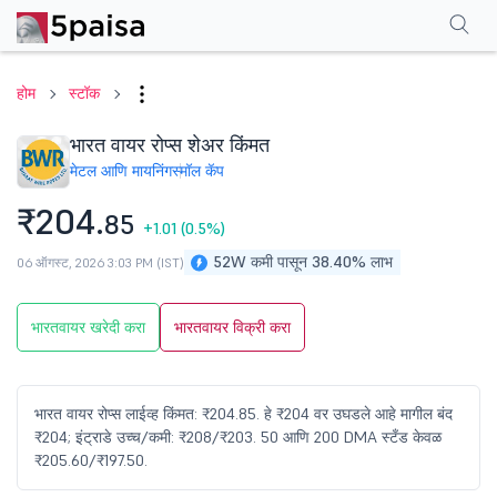
परफॉर्मन्स
फायनान्शियल्स
टेक्निकल
इव्हेंट
शेअरहोल्डिंग पॅटर्न
अधिक
एफएक्यू
होम
स्टॉक
भारत वायर रोप्स शेअर किंमत
मेटल आणि मायनिंग
स्मॉल कॅप
₹204.
85
+1.01
(0.5%)
52W कमी पासून 38.40% लाभ
06 ऑगस्ट, 2026 3:03 PM (IST)
भारतवायर खरेदी करा
भारतवायर विक्री करा
भारत वायर रोप्स लाईव्ह किंमत: ₹204.85. हे ₹204 वर उघडले आहे मागील बंद
₹204; इंट्राडे उच्च/कमी: ₹208/₹203. 50 आणि 200 DMA स्टँड केवळ
₹205.60/₹197.50.