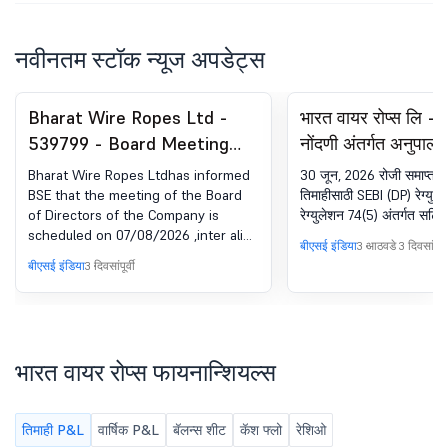
नवीनतम स्टॉक न्यूज अपडेट्स
Bharat Wire Ropes Ltd -
भारत वायर रोप्स लि 
539799 - Board Meeting
नोंदणी अंतर्गत अनुपालन
Intimation for 141St Board
SEBI (DP) रेग्युलेशन्स
Bharat Wire Ropes Ltdhas informed
30 जून, 2026 रोजी समाप्त झा
Meeting Under Regulation
74 (5)
BSE that the meeting of the Board
तिमाहीसाठी SEBI (DP) रेग्युल
of Directors of the Company is
रेग्युलेशन 74(5) अंतर्गत सर्टि
29(1) Of SEBI (Listing
scheduled on 07/08/2026 ,inter alia,
Obligations And Disclosure
बीएसई इंडिया
3 आठवडे 3 दिवसांपूर्व
to consider and approve Pursuant to
बीएसई इंडिया
3 दिवसांपूर्वी
Requirements) Regulations,
the provisions of Regulation 29(1) (a)
of the SEBI (Listing Obligations and
2015.
disclosure requirements) regulations,
2015, We hereby inform you that the
141st Meeting of the Board of
भारत वायर रोप्स फायनान्शियल्स
Directors of Bharat Wire Ropes
Limited (the 'Company') is scheduled
to be held on Friday, 07th August,
तिमाही P&L
वार्षिक P&L
बॅलन्स शीट
कॅश फ्लो
रेशिओ
2026 at 06:30 P.M. (IST) at the