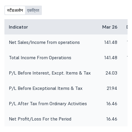
corporate office of the Company
situated at 10th Floor, Times Tower,
स्टँडअलोन
एकत्रित
Kamla City, Senapati Bapat Marg,
Lower Parel (West), Mumbai-400013.
1. To consider and approve Un-
Indicator
Mar 26
De
audited Financial Results of the
Company for the quarter ended 30th
Net Sales/Income from operations
141.48
14
June, 2026; 2. Limited Review Report
by the auditor of the Company for
the quarter ended 30th June, 2026;
Total Income From Operations
141.48
14
P/L Before Interest, Excpt. Items & Tax
24.03
2
P/L Before Exceptional Items & Tax
21.94
2
P/L After Tax from Ordinary Activities
16.46
Net Profit/Loss For the Period
16.46