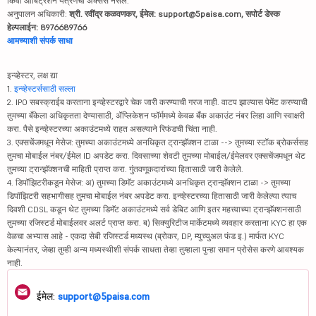
किंवा आर्बिट्रेशन यंत्रणेचा ॲक्सेस नसेल.
अनुपालन अधिकारी:
श्री. रवींद्र कळवणकर, ईमेल: support@5paisa.com, सपोर्ट डेस्क
हेल्पलाईन: 8976689766
आमच्याशी संपर्क साधा
इन्व्हेस्टर, लक्ष द्या
1.
इन्व्हेस्टर्ससाठी सल्ला
2. IPO सबस्क्राईब करताना इन्व्हेस्टरद्वारे चेक जारी करण्याची गरज नाही. वाटप झाल्यास पेमेंट करण्याची
तुमच्या बँकेला अधिकृतता देण्यासाठी, ॲप्लिकेशन फॉर्ममध्ये केवळ बँक अकाउंट नंबर लिहा आणि स्वाक्षरी
करा. पैसे इन्व्हेस्टरच्या अकाउंटमध्ये राहत असल्याने रिफंडची चिंता नाही.
3. एक्सचेंजमधून मेसेज: तुमच्या अकाउंटमध्ये अनधिकृत ट्रान्झॅक्शन टाळा --> तुमच्या स्टॉक ब्रोकर्ससह
तुमचा मोबाईल नंबर/ईमेल ID अपडेट करा. दिवसाच्या शेवटी तुमच्या मोबाईल/ईमेलवर एक्सचेंजमधून थेट
तुमच्या ट्रान्झॅक्शनची माहिती प्राप्त करा. गुंतवणूकदारांच्या हितासाठी जारी केलेले.
4. डिपॉझिटरीकडून मेसेज: अ) तुमच्या डिमॅट अकाउंटमध्ये अनधिकृत ट्रान्झॅक्शन टाळा -> तुमच्या
डिपॉझिटरी सहभागीसह तुमचा मोबाईल नंबर अपडेट करा. इन्व्हेस्टरच्या हितासाठी जारी केलेल्या त्याच
दिवशी CDSL कडून थेट तुमच्या डिमॅट अकाउंटमध्ये सर्व डेबिट आणि इतर महत्त्वाच्या ट्रान्झॅक्शनसाठी
तुमच्या रजिस्टर्ड मोबाईलवर अलर्ट प्राप्त करा. ब) सिक्युरिटीज मार्केटमध्ये व्यवहार करताना KYC हा एक
वेळचा अभ्यास आहे - एकदा सेबी रजिस्टर्ड मध्यस्थ (ब्रोकर, DP, म्युच्युअल फंड इ.) मार्फत KYC
केल्यानंतर, जेव्हा तुम्ही अन्य मध्यस्थीशी संपर्क साधता तेव्हा तुम्हाला पुन्हा समान प्रोसेस करणे आवश्यक
नाही.
ईमेल:
support@5paisa.com