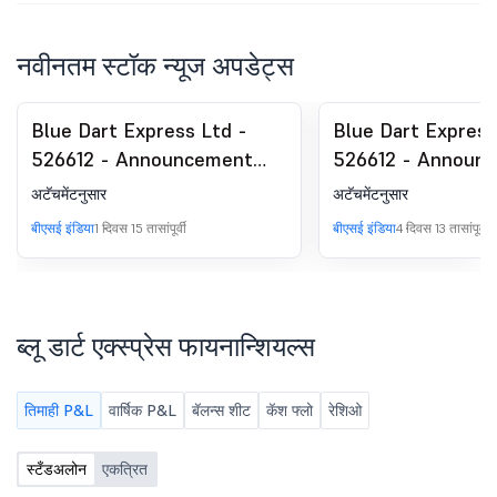
नवीनतम स्टॉक न्यूज अपडेट्स
Blue Dart Express Ltd -
Blue Dart Express
526612 - Announcement
526612 - Announ
under Regulation 30
under Regulation 
अटॅचमेंटनुसार
अटॅचमेंटनुसार
(LODR)-Earnings Call
(LODR)-Analyst / 
बीएसई इंडिया
1 दिवस 15 तासांपूर्वी
बीएसई इंडिया
4 दिवस 13 तासांपूर्वी
Transcript
Meet - Outcome
ब्लू डार्ट एक्स्प्रेस फायनान्शियल्स
तिमाही P&L
वार्षिक P&L
बॅलन्स शीट
कॅश फ्लो
रेशिओ
स्टँडअलोन
एकत्रित