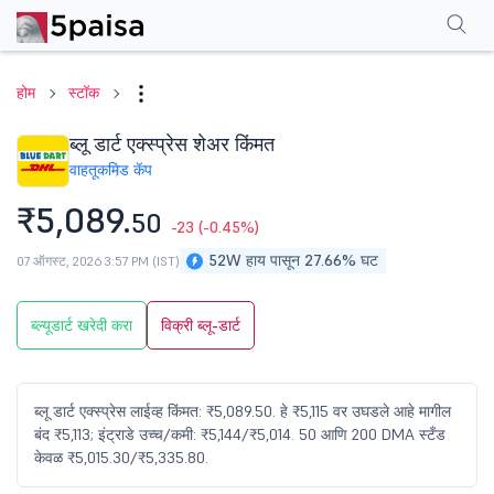
परफॉर्मन्स
फायनान्शियल्स
टेक्निकल
इव्हेंट
शेअरहोल्डिंग पॅटर्न
अधिक
एफएक्यू
होम
स्टॉक
ब्लू डार्ट एक्स्प्रेस शेअर किंमत
वाहतूक
मिड कॅप
₹5,089.
50
-23
(-0.45%)
52W हाय पासून 27.66% घट
07 ऑगस्ट, 2026 3:57 PM (IST)
ब्ल्यूडार्ट खरेदी करा
विक्री ब्लू-डार्ट
ब्लू डार्ट एक्स्प्रेस लाईव्ह किंमत: ₹5,089.50. हे ₹5,115 वर उघडले आहे मागील
बंद ₹5,113; इंट्राडे उच्च/कमी: ₹5,144/₹5,014. 50 आणि 200 DMA स्टँड
केवळ ₹5,015.30/₹5,335.80.