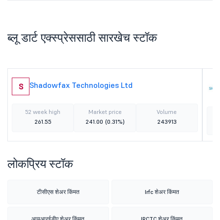
ब्लू डार्ट एक्स्प्रेससाठी सारखेच स्टॉक
Shadowfax Technologies Ltd
S
52 week high
Market price
Volume
261.55
241.00
(0.31%)
243913
लोकप्रिय स्टॉक
टीसीएस शेअर किंमत
Irfc शेअर किंमत
आयआरईडीए शेअर किंमत
IRCTC शेअर किंमत