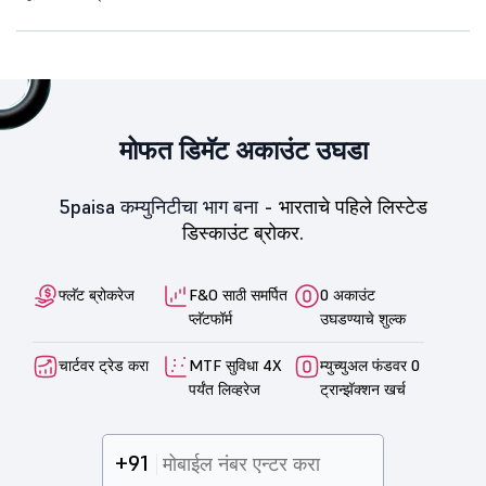
मोफत डिमॅट अकाउंट उघडा
5paisa कम्युनिटीचा भाग बना -
भारताचे पहिले लिस्टेड
डिस्काउंट ब्रोकर.
फ्लॅट ब्रोकरेज
F&O साठी समर्पित
0 अकाउंट
प्लॅटफॉर्म
उघडण्याचे शुल्क
चार्टवर ट्रेड करा
MTF सुविधा 4X
म्युच्युअल फंडवर 0
पर्यंत लिव्हरेज
ट्रान्झॅक्शन खर्च
+91