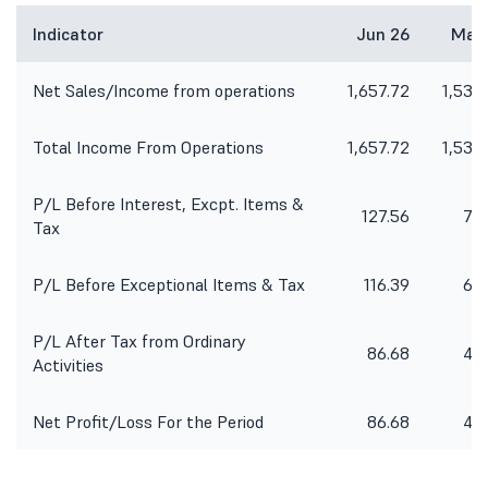
Indicator
Jun 26
Mar 
Net Sales/Income from operations
1,657.72
1,533
Total Income From Operations
1,657.72
1,533
P/L Before Interest, Excpt. Items &
127.56
76
Tax
P/L Before Exceptional Items & Tax
116.39
64
P/L After Tax from Ordinary
86.68
43
Activities
Net Profit/Loss For the Period
86.68
43