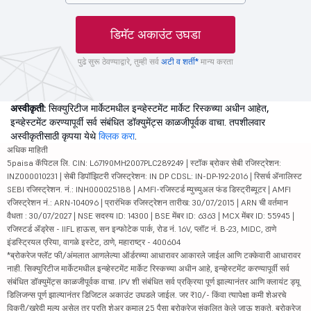
डिमॅट अकाउंट उघडा
पुढे सुरू ठेवण्याद्वारे, तुम्ही सर्व
अटी व शर्ती*
मान्य करता
अस्वीकृती:
सिक्युरिटीज मार्केटमधील इन्व्हेस्टमेंट मार्केट रिस्कच्या अधीन आहेत,
इन्व्हेस्टमेंट करण्यापूर्वी सर्व संबंधित डॉक्युमेंट्स काळजीपूर्वक वाचा. तपशीलवार
अस्वीकृतीसाठी कृपया येथे
क्लिक करा
.
अधिक माहिती
5paisa कॅपिटल लि. CIN: L67190MH2007PLC289249 | स्टॉक ब्रोकर सेबी रजिस्ट्रेशन:
INZ000010231 | सेबी डिपॉझिटरी रजिस्ट्रेशन: IN DP CDSL: IN-DP-192-2016 | रिसर्च ॲनालिस्ट
SEBI रजिस्ट्रेशन. नं.: INH000025188 | AMFI-रजिस्टर्ड म्युच्युअल फंड डिस्ट्रीब्यूटर | AMFI
रजिस्ट्रेशन नं.: ARN-104096 | प्रारंभिक रजिस्ट्रेशन तारीख: 30/07/2015 | ARN ची वर्तमान
वैधता : 30/07/2027 | NSE सदस्य ID: 14300 | BSE मेंबर ID: 6363 | MCX मेंबर ID: 55945 |
रजिस्टर्ड ॲड्रेस - IIFL हाऊस, सन इन्फोटेक पार्क, रोड नं. 16V, प्लॉट नं. B-23, MIDC, ठाणे
इंडस्ट्रियल एरिया, वागळे इस्टेट, ठाणे, महाराष्ट्र - 400604
*ब्रोकरेज फ्लॅट फी/अंमलात आणलेल्या ऑर्डरच्या आधारावर आकारले जाईल आणि टक्केवारी आधारावर
नाही. सिक्युरिटीज मार्केटमधील इन्व्हेस्टमेंट मार्केट रिस्कच्या अधीन आहे, इन्व्हेस्टमेंट करण्यापूर्वी सर्व
संबंधित डॉक्युमेंट्स काळजीपूर्वक वाचा. IPV शी संबंधित सर्व प्रक्रिया पूर्ण झाल्यानंतर आणि क्लायंट ड्यू
डिलिजन्स पूर्ण झाल्यानंतर डिजिटल अकाउंट उघडले जाईल. जर ₹10/- किंवा त्यापेक्षा कमी शेअरचे
विक्री/खरेदी मूल्य असेल तर प्रति शेअर कमाल 25 पैसा ब्रोकरेज संकलित केले जाऊ शकते. ब्रोकरेज