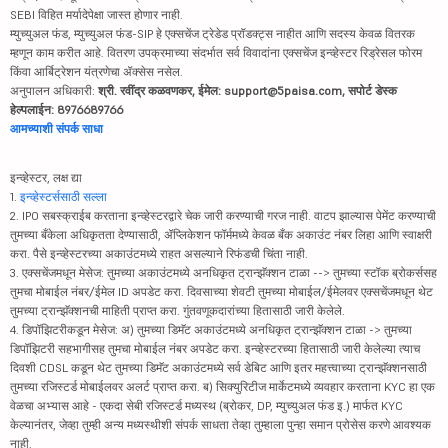
SEBI विहित मर्यादेपेक्षा जास्त होणार नाही.
म्युच्युअल फंड, म्युच्युअल फंड-SIP हे एक्सचेंज ट्रेडेड प्रॉडक्ट्स नाहीत आणि सदस्य केवळ वितरक
म्हणून काम करीत आहे. वितरण उपक्रमाच्या संदर्भात सर्व विवादांना एक्सचेंज इन्व्हेस्टर रिड्रेसल फोरम
किंवा आर्बिट्रेशन यंत्रणेचा ॲक्सेस नसेल.
अनुपालन अधिकारी:
श्री. रवींद्र कळवणकर, ईमेल: support@5paisa.com, सपोर्ट डेस्क
हेल्पलाईन: 8976689766
आमच्याशी संपर्क साधा
इन्व्हेस्टर, लक्ष द्या
1.
इन्व्हेस्टर्ससाठी सल्ला
2. IPO सबस्क्राईब करताना इन्व्हेस्टरद्वारे चेक जारी करण्याची गरज नाही. वाटप झाल्यास पेमेंट करण्याची
तुमच्या बँकेला अधिकृतता देण्यासाठी, ॲप्लिकेशन फॉर्ममध्ये केवळ बँक अकाउंट नंबर लिहा आणि स्वाक्षरी
करा. पैसे इन्व्हेस्टरच्या अकाउंटमध्ये राहत असल्याने रिफंडची चिंता नाही.
3. एक्सचेंजमधून मेसेज: तुमच्या अकाउंटमध्ये अनधिकृत ट्रान्झॅक्शन टाळा --> तुमच्या स्टॉक ब्रोकर्ससह
तुमचा मोबाईल नंबर/ईमेल ID अपडेट करा. दिवसाच्या शेवटी तुमच्या मोबाईल/ईमेलवर एक्सचेंजमधून थेट
तुमच्या ट्रान्झॅक्शनची माहिती प्राप्त करा. गुंतवणूकदारांच्या हितासाठी जारी केलेले.
4. डिपॉझिटरीकडून मेसेज: अ) तुमच्या डिमॅट अकाउंटमध्ये अनधिकृत ट्रान्झॅक्शन टाळा -> तुमच्या
डिपॉझिटरी सहभागीसह तुमचा मोबाईल नंबर अपडेट करा. इन्व्हेस्टरच्या हितासाठी जारी केलेल्या त्याच
दिवशी CDSL कडून थेट तुमच्या डिमॅट अकाउंटमध्ये सर्व डेबिट आणि इतर महत्त्वाच्या ट्रान्झॅक्शनसाठी
तुमच्या रजिस्टर्ड मोबाईलवर अलर्ट प्राप्त करा. ब) सिक्युरिटीज मार्केटमध्ये व्यवहार करताना KYC हा एक
वेळचा अभ्यास आहे - एकदा सेबी रजिस्टर्ड मध्यस्थ (ब्रोकर, DP, म्युच्युअल फंड इ.) मार्फत KYC
केल्यानंतर, जेव्हा तुम्ही अन्य मध्यस्थीशी संपर्क साधता तेव्हा तुम्हाला पुन्हा समान प्रोसेस करणे आवश्यक
नाही.