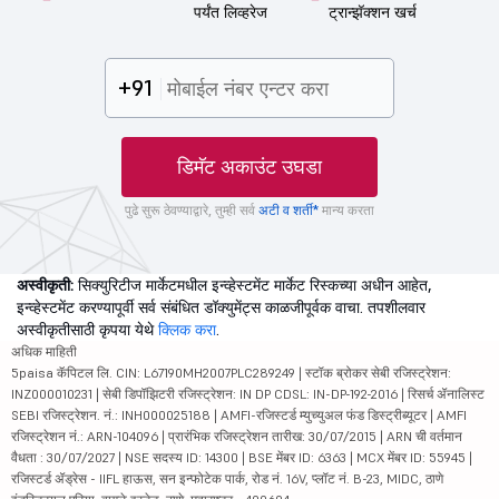
पर्यंत लिव्हरेज
ट्रान्झॅक्शन खर्च
+91
डिमॅट अकाउंट उघडा
पुढे सुरू ठेवण्याद्वारे, तुम्ही सर्व
अटी व शर्ती*
मान्य करता
अस्वीकृती:
सिक्युरिटीज मार्केटमधील इन्व्हेस्टमेंट मार्केट रिस्कच्या अधीन आहेत,
इन्व्हेस्टमेंट करण्यापूर्वी सर्व संबंधित डॉक्युमेंट्स काळजीपूर्वक वाचा. तपशीलवार
अस्वीकृतीसाठी कृपया येथे
क्लिक करा
.
अधिक माहिती
5paisa कॅपिटल लि. CIN: L67190MH2007PLC289249 | स्टॉक ब्रोकर सेबी रजिस्ट्रेशन:
INZ000010231 | सेबी डिपॉझिटरी रजिस्ट्रेशन: IN DP CDSL: IN-DP-192-2016 | रिसर्च ॲनालिस्ट
SEBI रजिस्ट्रेशन. नं.: INH000025188 | AMFI-रजिस्टर्ड म्युच्युअल फंड डिस्ट्रीब्यूटर | AMFI
रजिस्ट्रेशन नं.: ARN-104096 | प्रारंभिक रजिस्ट्रेशन तारीख: 30/07/2015 | ARN ची वर्तमान
वैधता : 30/07/2027 | NSE सदस्य ID: 14300 | BSE मेंबर ID: 6363 | MCX मेंबर ID: 55945 |
रजिस्टर्ड ॲड्रेस - IIFL हाऊस, सन इन्फोटेक पार्क, रोड नं. 16V, प्लॉट नं. B-23, MIDC, ठाणे