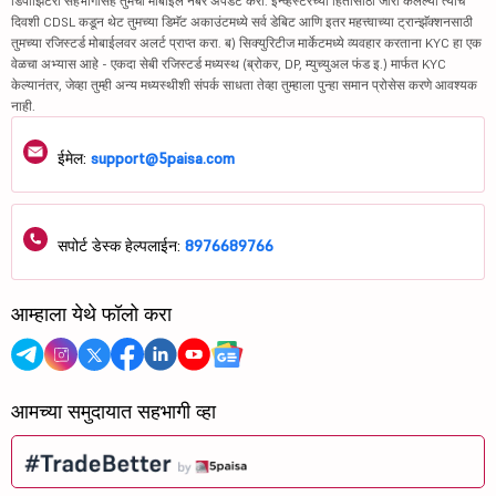
डिपॉझिटरी सहभागीसह तुमचा मोबाईल नंबर अपडेट करा. इन्व्हेस्टरच्या हितासाठी जारी केलेल्या त्याच
दिवशी CDSL कडून थेट तुमच्या डिमॅट अकाउंटमध्ये सर्व डेबिट आणि इतर महत्त्वाच्या ट्रान्झॅक्शनसाठी
तुमच्या रजिस्टर्ड मोबाईलवर अलर्ट प्राप्त करा. ब) सिक्युरिटीज मार्केटमध्ये व्यवहार करताना KYC हा एक
वेळचा अभ्यास आहे - एकदा सेबी रजिस्टर्ड मध्यस्थ (ब्रोकर, DP, म्युच्युअल फंड इ.) मार्फत KYC
केल्यानंतर, जेव्हा तुम्ही अन्य मध्यस्थीशी संपर्क साधता तेव्हा तुम्हाला पुन्हा समान प्रोसेस करणे आवश्यक
नाही.
ईमेल:
support@5paisa.com
सपोर्ट डेस्क हेल्पलाईन:
8976689766
आम्हाला येथे फॉलो करा
आमच्या समुदायात सहभागी व्हा