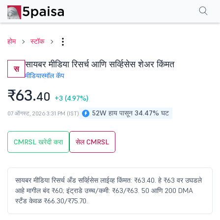
परफॉर्मन्स
फायनान्शियल्स
टेक्निकल
इव्हेंट
शेअरहोल्डिंग पॅटर्न
अधिक
एफएक्यू
होम
स्टॉक
सायबर मीडिया रिसर्च आणि सर्व्हिसेस शेअर किंमत
स
मीडिया
स्मॉल कॅप
₹63.
40
+3
(4.97%)
52W हाय पासून 34.47% घट
07 ऑगस्ट, 2026 3:31 PM (IST)
CMRSL खरेदी करा
सेल CMRSL
सायबर मीडिया रिसर्च अँड सर्व्हिसेस लाईव्ह किंमत: ₹63.40. हे ₹63 वर उघडले
आहे मागील बंद ₹60; इंट्राडे उच्च/कमी: ₹63/₹63. 50 आणि 200 DMA
स्टँड केवळ ₹66.30/₹75.70.