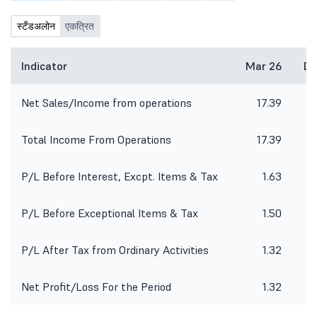
सामान्यपणे 1995 आणि 2010 दरम्यान
जन्मलेल्या लोकांचा संदर्भ देते. आयक्यूओ
स्टँडअलोन
एकत्रित
(iQOO) ने सायबरमीडिया रिसर्चच्या
(CyberMedia Research) सहकार्याने
केलेल्या अभ्यासानुसार कंटेंट निर्मिती, डाटा
Indicator
Mar 26
De
विश्लेषण, AI आणि सायबर सिक्युरिटी यासारख्या
नवीन युगातील नोकरीच्या क्षेत्रांकडे 4 पैकी एक
भारतीय प्रतिसादक अधिक झोकदार आहेत.
Net Sales/Income from operations
17.39
iQOO हा vivo ग्रुपचा सब-स्मार्टफोन ब्रँड
आहे. भारतातील 43 टक्के प्रतिवादी आणि
Total Income From Operations
17.39
जागतिक स्तरावर 46 टक्के लोक त्यांच्या
करिअरमध्ये यशस्वी होण्यासाठी वर्क-लाईफ
बॅलन्स सोडून देण्यास तयार आहेत, असे ते
P/L Before Interest, Excpt. Items & Tax
1.63
म्हणाले, सुमारे 62 टक्के
P/L Before Exceptional Items & Tax
1.50
P/L After Tax from Ordinary Activities
1.32
Net Profit/Loss For the Period
1.32