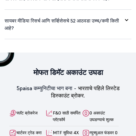
सायबर मीडिया रिसर्च आणि सर्व्हिसेसचे 52 आठवडा उच्च/कमी किती
आहे?
मोफत डिमॅट अकाउंट उघडा
5paisa कम्युनिटीचा भाग बना -
भारताचे पहिले लिस्टेड
डिस्काउंट ब्रोकर.
फ्लॅट ब्रोकरेज
F&O साठी समर्पित
0 अकाउंट
प्लॅटफॉर्म
उघडण्याचे शुल्क
चार्टवर ट्रेड करा
MTF सुविधा 4X
म्युच्युअल फंडवर 0