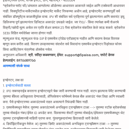
इंडस्ट्रियल एरिया, वागळे इस्टेट, ठाणे, महाराष्ट्र - 400604
*ब्रोकरेज फ्लॅट फी/अंमलात आणलेल्या ऑर्डरच्या आधारावर आकारले जाईल आणि टक्केवारी आधारावर
नाही. सिक्युरिटीज मार्केटमधील इन्व्हेस्टमेंट मार्केट रिस्कच्या अधीन आहे, इन्व्हेस्टमेंट करण्यापूर्वी सर्व
संबंधित डॉक्युमेंट्स काळजीपूर्वक वाचा. IPV शी संबंधित सर्व प्रक्रिया पूर्ण झाल्यानंतर आणि क्लायंट ड्यू
डिलिजन्स पूर्ण झाल्यानंतर डिजिटल अकाउंट उघडले जाईल. जर ₹10/- किंवा त्यापेक्षा कमी शेअरचे
विक्री/खरेदी मूल्य असेल तर प्रति शेअर कमाल 25 पैसा ब्रोकरेज संकलित केले जाऊ शकते. ब्रोकरेज
SEBI विहित मर्यादेपेक्षा जास्त होणार नाही.
म्युच्युअल फंड, म्युच्युअल फंड-SIP हे एक्सचेंज ट्रेडेड प्रॉडक्ट्स नाहीत आणि सदस्य केवळ वितरक
म्हणून काम करीत आहे. वितरण उपक्रमाच्या संदर्भात सर्व विवादांना एक्सचेंज इन्व्हेस्टर रिड्रेसल फोरम
किंवा आर्बिट्रेशन यंत्रणेचा ॲक्सेस नसेल.
अनुपालन अधिकारी:
श्री. रवींद्र कळवणकर, ईमेल: support@5paisa.com, सपोर्ट डेस्क
हेल्पलाईन: 8976689766
आमच्याशी संपर्क साधा
इन्व्हेस्टर, लक्ष द्या
1.
इन्व्हेस्टर्ससाठी सल्ला
2. IPO सबस्क्राईब करताना इन्व्हेस्टरद्वारे चेक जारी करण्याची गरज नाही. वाटप झाल्यास पेमेंट करण्याची
तुमच्या बँकेला अधिकृतता देण्यासाठी, ॲप्लिकेशन फॉर्ममध्ये केवळ बँक अकाउंट नंबर लिहा आणि स्वाक्षरी
करा. पैसे इन्व्हेस्टरच्या अकाउंटमध्ये राहत असल्याने रिफंडची चिंता नाही.
3. एक्सचेंजमधून मेसेज: तुमच्या अकाउंटमध्ये अनधिकृत ट्रान्झॅक्शन टाळा --> तुमच्या स्टॉक ब्रोकर्ससह
तुमचा मोबाईल नंबर/ईमेल ID अपडेट करा. दिवसाच्या शेवटी तुमच्या मोबाईल/ईमेलवर एक्सचेंजमधून थेट
तुमच्या ट्रान्झॅक्शनची माहिती प्राप्त करा. गुंतवणूकदारांच्या हितासाठी जारी केलेले.
4. डिपॉझिटरीकडून मेसेज: अ) तुमच्या डिमॅट अकाउंटमध्ये अनधिकृत ट्रान्झॅक्शन टाळा -> तुमच्या