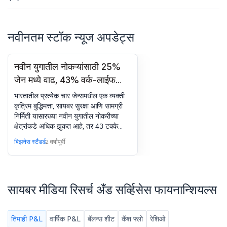
नवीनतम स्टॉक न्यूज अपडेट्स
नवीन युगातील नोकऱ्यांसाठी 25%
जेन मध्ये वाढ, 43% वर्क-लाईफ
बॅलन्स सोडवण्यासाठी तयार: अभ्यास
भारतातील प्रत्येक चार जेन्समधील एक व्यक्ती
कृत्रिम बुद्धिमत्ता, सायबर सुरक्षा आणि सामग्री
निर्मिती यासारख्या नवीन युगातील नोकरीच्या
क्षेत्रांकडे अधिक झुकत आहे, तर 43 टक्के
लोक त्यांच्या करिअरमध्ये यशस्वी होण्यासाठी
बिझनेस स्टँडर्ड
2 वर्षांपूर्वी
वर्क-लाईफ बॅलन्सला त्यक्त करण्यास तयार
आहेत, असे एका अभ्यासात आढळून आले आहे.
स्टडी, क्वेस्ट रिपोर्ट 2024, जे जेन झेड
वैशिष्ट्ये आणि स्वप्ने, करिअर आणि
सायबर मीडिया रिसर्च अँड सर्व्हिसेस फायनान्शियल्स
आकांक्षावरील ट्रेंडचे अनावरण करते, तसेच हे
देखील आढळले की केवळ 9 टक्के प्रतिवादी
कार्य आयुष्यात स्थिरता आणि सिक्युरिटी शोधत
असल्याने उद्योजकता करू इच्छितात. जेन Z
तिमाही P&L
वार्षिक P&L
बॅलन्स शीट
कॅश फ्लो
रेशिओ