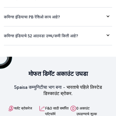
कमिन्स इंडियाचा PB रेशिओ काय आहे?
कमिन्स इंडियाचे 52 आठवडा उच्च/कमी किती आहे?
मोफत डिमॅट अकाउंट उघडा
5paisa कम्युनिटीचा भाग बना -
भारताचे पहिले लिस्टेड
डिस्काउंट ब्रोकर.
फ्लॅट ब्रोकरेज
F&O साठी समर्पित
0 अकाउंट
प्लॅटफॉर्म
उघडण्याचे शुल्क