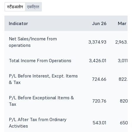
स्टँडअलोन
एकत्रित
Indicator
Jun 26
Mar 2
Net Sales/Income from
3,374.93
2,963.2
operations
Total Income From Operations
3,426.01
3,011.1
P/L Before Interest, Excpt. Items
724.66
822.5
& Tax
P/L Before Exceptional Items &
720.76
820.1
Tax
P/L After Tax from Ordinary
543.01
650.1
Activities