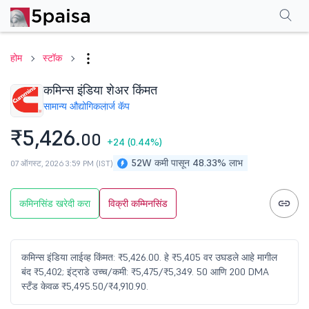
परफॉर्मन्स
फायनान्शियल्स
टेक्निकल
इव्हेंट
एफएनओ
शेअरहोल्डिंग पॅटर्न
अधिक
एफएक
होम
स्टॉक
कमिन्स इंडिया शेअर किंमत
सामान्य औद्योगिक
लार्ज कॅप
₹5,426.
00
+24
(0.44%)
52W कमी पासून 48.33% लाभ
07 ऑगस्ट, 2026 3:59 PM (IST)
कमिनसिंड खरेदी करा
विक्री कम्मिनसिंड
कमिन्स इंडिया लाईव्ह किंमत: ₹5,426.00. हे ₹5,405 वर उघडले आहे मागील
बंद ₹5,402; इंट्राडे उच्च/कमी: ₹5,475/₹5,349. 50 आणि 200 DMA
स्टँड केवळ ₹5,495.50/₹4,910.90.