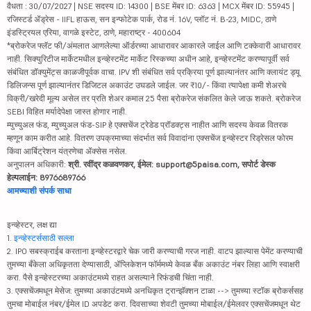
वैधता : 30/07/2027 | NSE सदस्य ID: 14300 | BSE मेंबर ID: 6363 | MCX मेंबर ID: 55945 |
रजिस्टर्ड ॲड्रेस - IIFL हाऊस, सन इन्फोटेक पार्क, रोड नं. 16V, प्लॉट नं. B-23, MIDC, ठाणे
इंडस्ट्रियल एरिया, वागळे इस्टेट, ठाणे, महाराष्ट्र - 400604
*ब्रोकरेज फ्लॅट फी/अंमलात आणलेल्या ऑर्डरच्या आधारावर आकारले जाईल आणि टक्केवारी आधारावर
नाही. सिक्युरिटीज मार्केटमधील इन्व्हेस्टमेंट मार्केट रिस्कच्या अधीन आहे, इन्व्हेस्टमेंट करण्यापूर्वी सर्व
संबंधित डॉक्युमेंट्स काळजीपूर्वक वाचा. IPV शी संबंधित सर्व प्रक्रिया पूर्ण झाल्यानंतर आणि क्लायंट ड्यू
डिलिजन्स पूर्ण झाल्यानंतर डिजिटल अकाउंट उघडले जाईल. जर ₹10/- किंवा त्यापेक्षा कमी शेअरचे
विक्री/खरेदी मूल्य असेल तर प्रति शेअर कमाल 25 पैसा ब्रोकरेज संकलित केले जाऊ शकते. ब्रोकरेज
SEBI विहित मर्यादेपेक्षा जास्त होणार नाही.
म्युच्युअल फंड, म्युच्युअल फंड-SIP हे एक्सचेंज ट्रेडेड प्रॉडक्ट्स नाहीत आणि सदस्य केवळ वितरक
म्हणून काम करीत आहे. वितरण उपक्रमाच्या संदर्भात सर्व विवादांना एक्सचेंज इन्व्हेस्टर रिड्रेसल फोरम
किंवा आर्बिट्रेशन यंत्रणेचा ॲक्सेस नसेल.
अनुपालन अधिकारी:
श्री. रवींद्र कळवणकर, ईमेल: support@5paisa.com, सपोर्ट डेस्क
हेल्पलाईन: 8976689766
आमच्याशी संपर्क साधा
इन्व्हेस्टर, लक्ष द्या
1.
इन्व्हेस्टर्ससाठी सल्ला
2. IPO सबस्क्राईब करताना इन्व्हेस्टरद्वारे चेक जारी करण्याची गरज नाही. वाटप झाल्यास पेमेंट करण्याची
तुमच्या बँकेला अधिकृतता देण्यासाठी, ॲप्लिकेशन फॉर्ममध्ये केवळ बँक अकाउंट नंबर लिहा आणि स्वाक्षरी
करा. पैसे इन्व्हेस्टरच्या अकाउंटमध्ये राहत असल्याने रिफंडची चिंता नाही.
3. एक्सचेंजमधून मेसेज: तुमच्या अकाउंटमध्ये अनधिकृत ट्रान्झॅक्शन टाळा --> तुमच्या स्टॉक ब्रोकर्ससह
तुमचा मोबाईल नंबर/ईमेल ID अपडेट करा. दिवसाच्या शेवटी तुमच्या मोबाईल/ईमेलवर एक्सचेंजमधून थेट