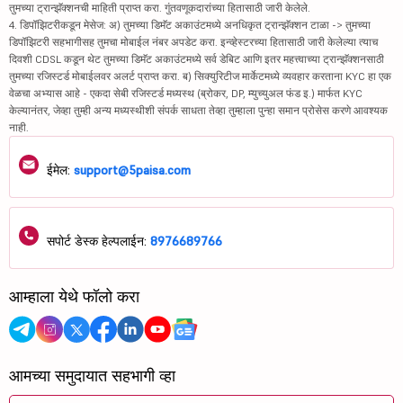
तुमच्या ट्रान्झॅक्शनची माहिती प्राप्त करा. गुंतवणूकदारांच्या हितासाठी जारी केलेले.
4. डिपॉझिटरीकडून मेसेज: अ) तुमच्या डिमॅट अकाउंटमध्ये अनधिकृत ट्रान्झॅक्शन टाळा -> तुमच्या
डिपॉझिटरी सहभागीसह तुमचा मोबाईल नंबर अपडेट करा. इन्व्हेस्टरच्या हितासाठी जारी केलेल्या त्याच
दिवशी CDSL कडून थेट तुमच्या डिमॅट अकाउंटमध्ये सर्व डेबिट आणि इतर महत्त्वाच्या ट्रान्झॅक्शनसाठी
तुमच्या रजिस्टर्ड मोबाईलवर अलर्ट प्राप्त करा. ब) सिक्युरिटीज मार्केटमध्ये व्यवहार करताना KYC हा एक
वेळचा अभ्यास आहे - एकदा सेबी रजिस्टर्ड मध्यस्थ (ब्रोकर, DP, म्युच्युअल फंड इ.) मार्फत KYC
केल्यानंतर, जेव्हा तुम्ही अन्य मध्यस्थीशी संपर्क साधता तेव्हा तुम्हाला पुन्हा समान प्रोसेस करणे आवश्यक
नाही.
ईमेल:
support@5paisa.com
सपोर्ट डेस्क हेल्पलाईन:
8976689766
आम्हाला येथे फॉलो करा
आमच्या समुदायात सहभागी व्हा