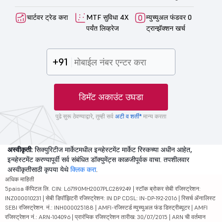
चार्टवर ट्रेड करा
MTF सुविधा 4X
म्युच्युअल फंडवर 0
पर्यंत लिव्हरेज
ट्रान्झॅक्शन खर्च
+91
डिमॅट अकाउंट उघडा
पुढे सुरू ठेवण्याद्वारे, तुम्ही सर्व
अटी व शर्ती*
मान्य करता
अस्वीकृती:
सिक्युरिटीज मार्केटमधील इन्व्हेस्टमेंट मार्केट रिस्कच्या अधीन आहेत,
इन्व्हेस्टमेंट करण्यापूर्वी सर्व संबंधित डॉक्युमेंट्स काळजीपूर्वक वाचा. तपशीलवार
अस्वीकृतीसाठी कृपया येथे
क्लिक करा
.
अधिक माहिती
5paisa कॅपिटल लि. CIN: L67190MH2007PLC289249 | स्टॉक ब्रोकर सेबी रजिस्ट्रेशन:
INZ000010231 | सेबी डिपॉझिटरी रजिस्ट्रेशन: IN DP CDSL: IN-DP-192-2016 | रिसर्च ॲनालिस्ट
SEBI रजिस्ट्रेशन. नं.: INH000025188 | AMFI-रजिस्टर्ड म्युच्युअल फंड डिस्ट्रीब्यूटर | AMFI
रजिस्ट्रेशन नं.: ARN-104096 | प्रारंभिक रजिस्ट्रेशन तारीख: 30/07/2015 | ARN ची वर्तमान