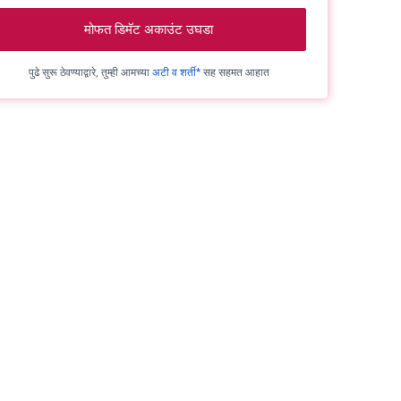
मोफत डिमॅट अकाउंट उघडा
पुढे सुरू ठेवण्याद्वारे, तुम्ही आमच्या
अटी व शर्ती*
सह सहमत आहात