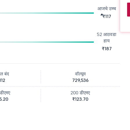
आजचे उच्च
₹117
52 आठवडा
हाय
₹187
ील बंद
वॉल्यूम
112
729,536
डीएमए
200 डीएमए
5.20
₹123.70