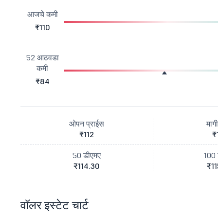
आजचे कमी
₹110
52 आठवडा
कमी
₹84
ओपन प्राईस
माग
₹112
₹
50 डीएमए
100 
₹114.30
₹11
वॉलर इस्टेट चार्ट