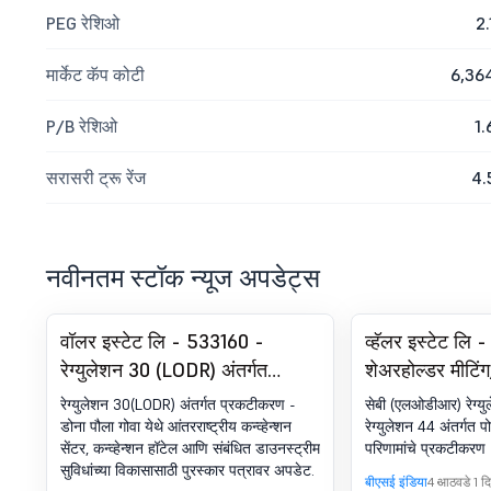
PEG रेशिओ
2.
मार्केट कॅप कोटी
6,36
P/B रेशिओ
1.
सरासरी ट्रू रेंज
4.
नवीनतम स्टॉक न्यूज अपडेट्स
वॉलर इस्टेट लि - 533160 -
व्हॅलर इस्टेट लि
रेग्युलेशन 30 (LODR) अंतर्गत
शेअरहोल्डर मीटिं
डिस्क्लोजर - दोना पौला, गोवा येथे
स्क्रुटिनायझरचा रि
रेग्युलेशन 30(LODR) अंतर्गत प्रकटीकरण -
सेबी (एलओडीआर) रेग्युल
इंटरनॅशनल कन्व्हेन्शन सेंटर,
डोना पौला गोवा येथे आंतरराष्ट्रीय कन्व्हेन्शन
रेग्युलेशन 44 अंतर्गत प
सेंटर, कन्व्हेन्शन हॉटेल आणि संबंधित डाउनस्ट्रीम
परिणामांचे प्रकटीकरण
कन्व्हेन्शन हॉटेल आणि संबंधित
सुविधांच्या विकासासाठी पुरस्कार पत्रावर अपडेट.
डाउनस्ट्रीम सुविधांच्या विकासासाठी
बीएसई इंडिया
4 आठवडे 1 दिव