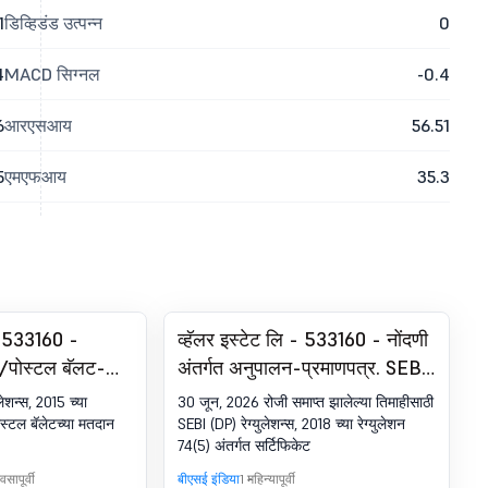
1
डिव्हिडंड उत्पन्न
0
4
MACD सिग्नल
-0.4
6
आरएसआय
56.51
5
एमएफआय
35.3
 - 533160 -
व्हॅलर इस्टेट लि - 533160 - नोंदणी
ग/पोस्टल बॅलट-
अंतर्गत अनुपालन-प्रमाणपत्र. SEBI
पोर्ट
(DP) रेग्युलेशन्स, 2018 चे 74 (5)
ेशन्स, 2015 च्या
30 जून, 2026 रोजी समाप्त झालेल्या तिमाहीसाठी
ोस्टल बॅलेटच्या मतदान
SEBI (DP) रेग्युलेशन्स, 2018 च्या रेग्युलेशन
74(5) अंतर्गत सर्टिफिकेट
सापूर्वी
बीएसई इंडिया
1 महिन्यापूर्वी