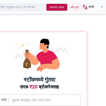
मराठी
अकाउंट उघडा
लॉग-इन
स्टॉकमध्ये गुंतवा
सरळ
₹20
ब्रोकरेजसह
+91