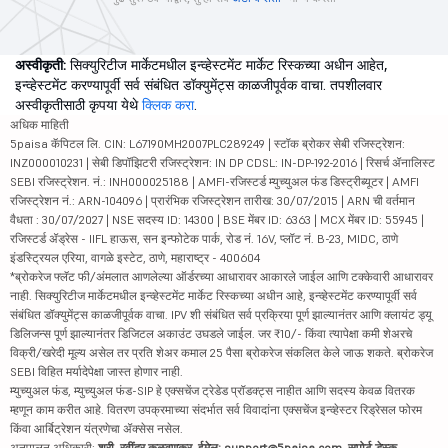
अस्वीकृती:
सिक्युरिटीज मार्केटमधील इन्व्हेस्टमेंट मार्केट रिस्कच्या अधीन आहेत,
इन्व्हेस्टमेंट करण्यापूर्वी सर्व संबंधित डॉक्युमेंट्स काळजीपूर्वक वाचा. तपशीलवार
अस्वीकृतीसाठी कृपया येथे
क्लिक करा
.
अधिक माहिती
5paisa कॅपिटल लि. CIN: L67190MH2007PLC289249 | स्टॉक ब्रोकर सेबी रजिस्ट्रेशन:
INZ000010231 | सेबी डिपॉझिटरी रजिस्ट्रेशन: IN DP CDSL: IN-DP-192-2016 | रिसर्च ॲनालिस्ट
SEBI रजिस्ट्रेशन. नं.: INH000025188 | AMFI-रजिस्टर्ड म्युच्युअल फंड डिस्ट्रीब्यूटर | AMFI
रजिस्ट्रेशन नं.: ARN-104096 | प्रारंभिक रजिस्ट्रेशन तारीख: 30/07/2015 | ARN ची वर्तमान
वैधता : 30/07/2027 | NSE सदस्य ID: 14300 | BSE मेंबर ID: 6363 | MCX मेंबर ID: 55945 |
रजिस्टर्ड ॲड्रेस - IIFL हाऊस, सन इन्फोटेक पार्क, रोड नं. 16V, प्लॉट नं. B-23, MIDC, ठाणे
इंडस्ट्रियल एरिया, वागळे इस्टेट, ठाणे, महाराष्ट्र - 400604
*ब्रोकरेज फ्लॅट फी/अंमलात आणलेल्या ऑर्डरच्या आधारावर आकारले जाईल आणि टक्केवारी आधारावर
नाही. सिक्युरिटीज मार्केटमधील इन्व्हेस्टमेंट मार्केट रिस्कच्या अधीन आहे, इन्व्हेस्टमेंट करण्यापूर्वी सर्व
संबंधित डॉक्युमेंट्स काळजीपूर्वक वाचा. IPV शी संबंधित सर्व प्रक्रिया पूर्ण झाल्यानंतर आणि क्लायंट ड्यू
डिलिजन्स पूर्ण झाल्यानंतर डिजिटल अकाउंट उघडले जाईल. जर ₹10/- किंवा त्यापेक्षा कमी शेअरचे
विक्री/खरेदी मूल्य असेल तर प्रति शेअर कमाल 25 पैसा ब्रोकरेज संकलित केले जाऊ शकते. ब्रोकरेज
SEBI विहित मर्यादेपेक्षा जास्त होणार नाही.
म्युच्युअल फंड, म्युच्युअल फंड-SIP हे एक्सचेंज ट्रेडेड प्रॉडक्ट्स नाहीत आणि सदस्य केवळ वितरक
म्हणून काम करीत आहे. वितरण उपक्रमाच्या संदर्भात सर्व विवादांना एक्सचेंज इन्व्हेस्टर रिड्रेसल फोरम
किंवा आर्बिट्रेशन यंत्रणेचा ॲक्सेस नसेल.
अनुपालन अधिकारी:
श्री. रवींद्र कळवणकर, ईमेल: support@5paisa.com, सपोर्ट डेस्क