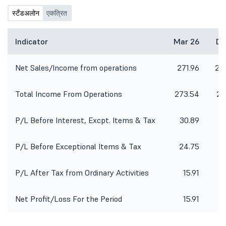
स्टँडअलोन
एकत्रित
Indicator
Mar 26
De
Net Sales/Income from operations
271.96
25
Total Income From Operations
273.54
25
P/L Before Interest, Excpt. Items & Tax
30.89
2
P/L Before Exceptional Items & Tax
24.75
1
P/L After Tax from Ordinary Activities
15.91
Net Profit/Loss For the Period
15.91