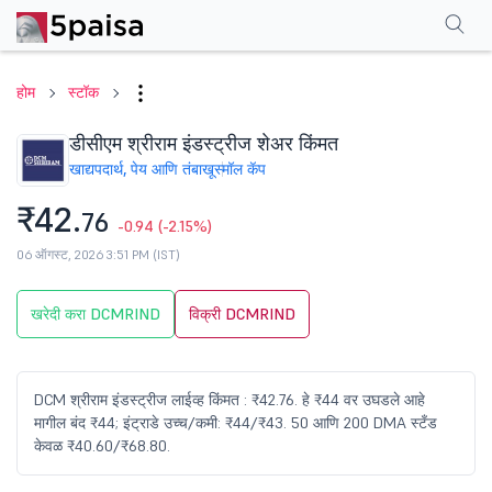
परफॉर्मन्स
फायनान्शियल्स
टेक्निकल
इव्हेंट
शेअरहोल्डिंग पॅटर्न
अधिक
एफएक्यू
होम
स्टॉक
डीसीएम श्रीराम इंडस्ट्रीज शेअर किंमत
खाद्यपदार्थ, पेय आणि तंबाखू
स्मॉल कॅप
₹42.
76
-0.94
(-2.15%)
06 ऑगस्ट, 2026 3:51 PM (IST)
खरेदी करा DCMRIND
विक्री DCMRIND
DCM श्रीराम इंडस्ट्रीज लाईव्ह किंमत : ₹42.76. हे ₹44 वर उघडले आहे
मागील बंद ₹44; इंट्राडे उच्च/कमी: ₹44/₹43. 50 आणि 200 DMA स्टँड
केवळ ₹40.60/₹68.80.