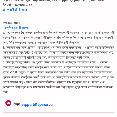
हेल्पलाईन: 8976689766
आमच्याशी संपर्क साधा
इन्व्हेस्टर, लक्ष द्या
1.
इन्व्हेस्टर्ससाठी सल्ला
2. IPO सबस्क्राईब करताना इन्व्हेस्टरद्वारे चेक जारी करण्याची गरज नाही. वाटप झाल्यास पेमेंट करण्याची
तुमच्या बँकेला अधिकृतता देण्यासाठी, ॲप्लिकेशन फॉर्ममध्ये केवळ बँक अकाउंट नंबर लिहा आणि स्वाक्षरी
करा. पैसे इन्व्हेस्टरच्या अकाउंटमध्ये राहत असल्याने रिफंडची चिंता नाही.
3. एक्सचेंजमधून मेसेज: तुमच्या अकाउंटमध्ये अनधिकृत ट्रान्झॅक्शन टाळा --> तुमच्या स्टॉक ब्रोकर्ससह
तुमचा मोबाईल नंबर/ईमेल ID अपडेट करा. दिवसाच्या शेवटी तुमच्या मोबाईल/ईमेलवर एक्सचेंजमधून थेट
तुमच्या ट्रान्झॅक्शनची माहिती प्राप्त करा. गुंतवणूकदारांच्या हितासाठी जारी केलेले.
4. डिपॉझिटरीकडून मेसेज: अ) तुमच्या डिमॅट अकाउंटमध्ये अनधिकृत ट्रान्झॅक्शन टाळा -> तुमच्या
डिपॉझिटरी सहभागीसह तुमचा मोबाईल नंबर अपडेट करा. इन्व्हेस्टरच्या हितासाठी जारी केलेल्या त्याच
दिवशी CDSL कडून थेट तुमच्या डिमॅट अकाउंटमध्ये सर्व डेबिट आणि इतर महत्त्वाच्या ट्रान्झॅक्शनसाठी
तुमच्या रजिस्टर्ड मोबाईलवर अलर्ट प्राप्त करा. ब) सिक्युरिटीज मार्केटमध्ये व्यवहार करताना KYC हा एक
वेळचा अभ्यास आहे - एकदा सेबी रजिस्टर्ड मध्यस्थ (ब्रोकर, DP, म्युच्युअल फंड इ.) मार्फत KYC
केल्यानंतर, जेव्हा तुम्ही अन्य मध्यस्थीशी संपर्क साधता तेव्हा तुम्हाला पुन्हा समान प्रोसेस करणे आवश्यक
नाही.
ईमेल:
support@5paisa.com