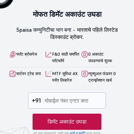
मोफत डिमॅट अकाउंट उघडा
5paisa कम्युनिटीचा भाग बना -
भारताचे पहिले लिस्टेड
डिस्काउंट ब्रोकर.
फ्लॅट ब्रोकरेज
F&O साठी समर्पित
0 अकाउंट
प्लॅटफॉर्म
उघडण्याचे शुल्क
चार्टवर ट्रेड करा
MTF सुविधा 4X
म्युच्युअल फंडवर 0
पर्यंत लिव्हरेज
ट्रान्झॅक्शन खर्च
+91
डिमॅट अकाउंट उघडा
पुढे सुरू ठेवण्याद्वारे, तुम्ही सर्व
अटी व शर्ती*
मान्य करता