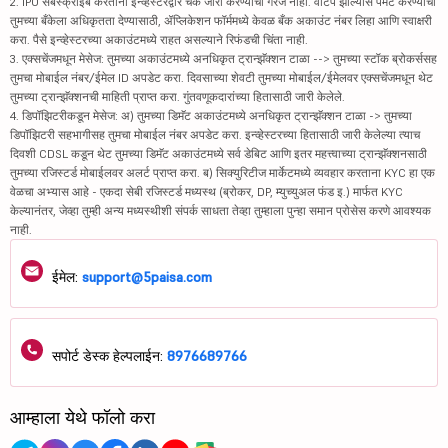
2. IPO सबस्क्राईब करताना इन्व्हेस्टरद्वारे चेक जारी करण्याची गरज नाही. वाटप झाल्यास पेमेंट करण्याची
तुमच्या बँकेला अधिकृतता देण्यासाठी, ॲप्लिकेशन फॉर्ममध्ये केवळ बँक अकाउंट नंबर लिहा आणि स्वाक्षरी
करा. पैसे इन्व्हेस्टरच्या अकाउंटमध्ये राहत असल्याने रिफंडची चिंता नाही.
3. एक्सचेंजमधून मेसेज: तुमच्या अकाउंटमध्ये अनधिकृत ट्रान्झॅक्शन टाळा --> तुमच्या स्टॉक ब्रोकर्ससह
तुमचा मोबाईल नंबर/ईमेल ID अपडेट करा. दिवसाच्या शेवटी तुमच्या मोबाईल/ईमेलवर एक्सचेंजमधून थेट
तुमच्या ट्रान्झॅक्शनची माहिती प्राप्त करा. गुंतवणूकदारांच्या हितासाठी जारी केलेले.
4. डिपॉझिटरीकडून मेसेज: अ) तुमच्या डिमॅट अकाउंटमध्ये अनधिकृत ट्रान्झॅक्शन टाळा -> तुमच्या
डिपॉझिटरी सहभागीसह तुमचा मोबाईल नंबर अपडेट करा. इन्व्हेस्टरच्या हितासाठी जारी केलेल्या त्याच
दिवशी CDSL कडून थेट तुमच्या डिमॅट अकाउंटमध्ये सर्व डेबिट आणि इतर महत्त्वाच्या ट्रान्झॅक्शनसाठी
तुमच्या रजिस्टर्ड मोबाईलवर अलर्ट प्राप्त करा. ब) सिक्युरिटीज मार्केटमध्ये व्यवहार करताना KYC हा एक
वेळचा अभ्यास आहे - एकदा सेबी रजिस्टर्ड मध्यस्थ (ब्रोकर, DP, म्युच्युअल फंड इ.) मार्फत KYC
केल्यानंतर, जेव्हा तुम्ही अन्य मध्यस्थीशी संपर्क साधता तेव्हा तुम्हाला पुन्हा समान प्रोसेस करणे आवश्यक
नाही.
ईमेल:
support@5paisa.com
सपोर्ट डेस्क हेल्पलाईन:
8976689766
आम्हाला येथे फॉलो करा