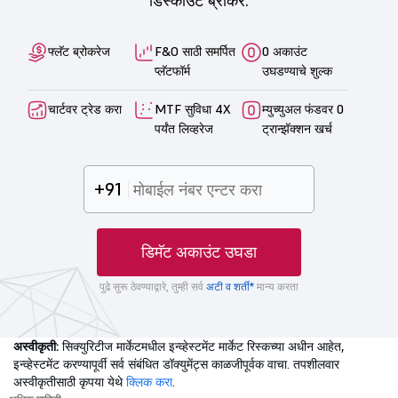
डिस्काउंट ब्रोकर.
फ्लॅट ब्रोकरेज
F&O साठी समर्पित
0 अकाउंट
प्लॅटफॉर्म
उघडण्याचे शुल्क
चार्टवर ट्रेड करा
MTF सुविधा 4X
म्युच्युअल फंडवर 0
पर्यंत लिव्हरेज
ट्रान्झॅक्शन खर्च
+91
डिमॅट अकाउंट उघडा
पुढे सुरू ठेवण्याद्वारे, तुम्ही सर्व
अटी व शर्ती*
मान्य करता
अस्वीकृती:
सिक्युरिटीज मार्केटमधील इन्व्हेस्टमेंट मार्केट रिस्कच्या अधीन आहेत,
इन्व्हेस्टमेंट करण्यापूर्वी सर्व संबंधित डॉक्युमेंट्स काळजीपूर्वक वाचा. तपशीलवार
अस्वीकृतीसाठी कृपया येथे
क्लिक करा
.