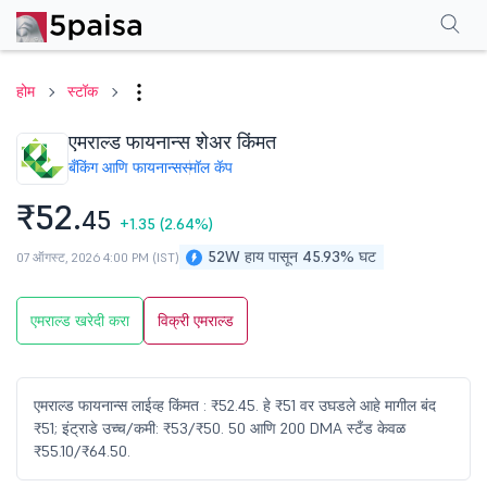
परफॉर्मन्स
फायनान्शियल्स
टेक्निकल
इव्हेंट
शेअरहोल्डिंग पॅटर्न
अधिक
एफएक्यू
होम
स्टॉक
एमराल्ड फायनान्स शेअर किंमत
बँकिंग आणि फायनान्स
स्मॉल कॅप
₹52.
45
+1.35
(2.64%)
52W हाय पासून 45.93% घट
07 ऑगस्ट, 2026 4:00 PM (IST)
एमराल्ड खरेदी करा
विक्री एमराल्ड
एमराल्ड फायनान्स लाईव्ह किंमत : ₹52.45. हे ₹51 वर उघडले आहे मागील बंद
₹51; इंट्राडे उच्च/कमी: ₹53/₹50. 50 आणि 200 DMA स्टँड केवळ
₹55.10/₹64.50.