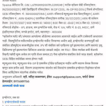
अधिक माहिती
5paisa कॅपिटल लि. CIN: L67190MH2007PLC289249 | स्टॉक ब्रोकर सेबी रजिस्ट्रेशन:
INZ000010231 | सेबी डिपॉझिटरी रजिस्ट्रेशन: IN DP CDSL: IN-DP-192-2016 | रिसर्च ॲनालिस्ट
SEBI रजिस्ट्रेशन. नं.: INH000025188 | AMFI-रजिस्टर्ड म्युच्युअल फंड डिस्ट्रीब्यूटर | AMFI
रजिस्ट्रेशन नं.: ARN-104096 | प्रारंभिक रजिस्ट्रेशन तारीख: 30/07/2015 | ARN ची वर्तमान
वैधता : 30/07/2027 | NSE सदस्य ID: 14300 | BSE मेंबर ID: 6363 | MCX मेंबर ID: 55945 |
रजिस्टर्ड ॲड्रेस - IIFL हाऊस, सन इन्फोटेक पार्क, रोड नं. 16V, प्लॉट नं. B-23, MIDC, ठाणे
इंडस्ट्रियल एरिया, वागळे इस्टेट, ठाणे, महाराष्ट्र - 400604
*ब्रोकरेज फ्लॅट फी/अंमलात आणलेल्या ऑर्डरच्या आधारावर आकारले जाईल आणि टक्केवारी आधारावर
नाही. सिक्युरिटीज मार्केटमधील इन्व्हेस्टमेंट मार्केट रिस्कच्या अधीन आहे, इन्व्हेस्टमेंट करण्यापूर्वी सर्व
संबंधित डॉक्युमेंट्स काळजीपूर्वक वाचा. IPV शी संबंधित सर्व प्रक्रिया पूर्ण झाल्यानंतर आणि क्लायंट ड्यू
डिलिजन्स पूर्ण झाल्यानंतर डिजिटल अकाउंट उघडले जाईल. जर ₹10/- किंवा त्यापेक्षा कमी शेअरचे
विक्री/खरेदी मूल्य असेल तर प्रति शेअर कमाल 25 पैसा ब्रोकरेज संकलित केले जाऊ शकते. ब्रोकरेज
SEBI विहित मर्यादेपेक्षा जास्त होणार नाही.
म्युच्युअल फंड, म्युच्युअल फंड-SIP हे एक्सचेंज ट्रेडेड प्रॉडक्ट्स नाहीत आणि सदस्य केवळ वितरक
म्हणून काम करीत आहे. वितरण उपक्रमाच्या संदर्भात सर्व विवादांना एक्सचेंज इन्व्हेस्टर रिड्रेसल फोरम
किंवा आर्बिट्रेशन यंत्रणेचा ॲक्सेस नसेल.
अनुपालन अधिकारी:
श्री. रवींद्र कळवणकर, ईमेल: support@5paisa.com, सपोर्ट डेस्क
हेल्पलाईन: 8976689766
आमच्याशी संपर्क साधा
इन्व्हेस्टर, लक्ष द्या
1.
इन्व्हेस्टर्ससाठी सल्ला