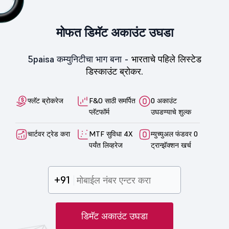
मोफत डिमॅट अकाउंट उघडा
5paisa कम्युनिटीचा भाग बना -
भारताचे पहिले लिस्टेड
डिस्काउंट ब्रोकर.
फ्लॅट ब्रोकरेज
F&O साठी समर्पित
0 अकाउंट
प्लॅटफॉर्म
उघडण्याचे शुल्क
चार्टवर ट्रेड करा
MTF सुविधा 4X
म्युच्युअल फंडवर 0
पर्यंत लिव्हरेज
ट्रान्झॅक्शन खर्च
+91
डिमॅट अकाउंट उघडा