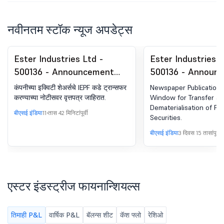
नवीनतम स्टॉक न्यूज अपडेट्स
Ester Industries Ltd -
Ester Industries L
500136 - Announcement
500136 - Announ
under Regulation 30
under Regulation 
कंपनीच्या इक्विटी शेअर्सचे IEPF कडे ट्रान्सफर
Newspaper Publication f
(LODR)-Newspaper
(LODR)-Newspape
करण्याच्या नोटीसवर वृत्तपत्र जाहिरात.
Window for Transfer an
Dematerialisation of Phy
Publication
Publication
बीएसई इंडिया
11 तास 42 मिनिटांपूर्वी
Securities.
बीएसई इंडिया
3 दिवस 15 तासांपूर्वी
एस्टर इंडस्ट्रीज फायनान्शियल्स
तिमाही P&L
वार्षिक P&L
बॅलन्स शीट
कॅश फ्लो
रेशिओ