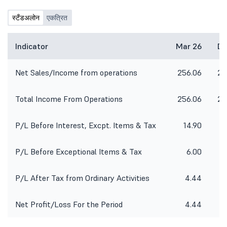
स्टँडअलोन
एकत्रित
Indicator
Mar 26
De
Net Sales/Income from operations
256.06
25
Total Income From Operations
256.06
25
P/L Before Interest, Excpt. Items & Tax
14.90
P/L Before Exceptional Items & Tax
6.00
P/L After Tax from Ordinary Activities
4.44
-
Net Profit/Loss For the Period
4.44
-