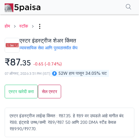
परफॉर्मन्स
फायनान्शियल्स
टेक्निकल
इव्हेंट
शेअरहोल्डिंग पॅटर्न
अधिक
एफएक्यू
होम
स्टॉक
एस्टर इंडस्ट्रीज शेअर किंमत
व्यावसायिक सेवा आणि पुरवठा
स्मॉल कॅप
₹87.
35
-0.65
(-0.74%)
52W हाय पासून 34.05% घट
07 ऑगस्ट, 2026 3:51 PM (IST)
एस्टर खरेदी करा
सेल एस्टर
एस्टर इंडस्ट्रीज लाईव्ह किंमत : ₹87.35. हे ₹89 वर उघडले आहे मागील बंद
₹88; इंट्राडे उच्च/कमी: ₹89/₹87. 50 आणि 200 DMA स्टँड केवळ
₹89.90/₹97.70.