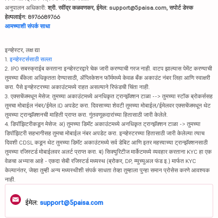
अनुपालन अधिकारी:
श्री. रवींद्र कळवणकर, ईमेल: support@5paisa.com, सपोर्ट डेस्क
हेल्पलाईन: 8976689766
आमच्याशी संपर्क साधा
इन्व्हेस्टर, लक्ष द्या
1.
इन्व्हेस्टर्ससाठी सल्ला
2. IPO सबस्क्राईब करताना इन्व्हेस्टरद्वारे चेक जारी करण्याची गरज नाही. वाटप झाल्यास पेमेंट करण्याची
तुमच्या बँकेला अधिकृतता देण्यासाठी, ॲप्लिकेशन फॉर्ममध्ये केवळ बँक अकाउंट नंबर लिहा आणि स्वाक्षरी
करा. पैसे इन्व्हेस्टरच्या अकाउंटमध्ये राहत असल्याने रिफंडची चिंता नाही.
3. एक्सचेंजमधून मेसेज: तुमच्या अकाउंटमध्ये अनधिकृत ट्रान्झॅक्शन टाळा --> तुमच्या स्टॉक ब्रोकर्ससह
तुमचा मोबाईल नंबर/ईमेल ID अपडेट करा. दिवसाच्या शेवटी तुमच्या मोबाईल/ईमेलवर एक्सचेंजमधून थेट
तुमच्या ट्रान्झॅक्शनची माहिती प्राप्त करा. गुंतवणूकदारांच्या हितासाठी जारी केलेले.
4. डिपॉझिटरीकडून मेसेज: अ) तुमच्या डिमॅट अकाउंटमध्ये अनधिकृत ट्रान्झॅक्शन टाळा -> तुमच्या
डिपॉझिटरी सहभागीसह तुमचा मोबाईल नंबर अपडेट करा. इन्व्हेस्टरच्या हितासाठी जारी केलेल्या त्याच
दिवशी CDSL कडून थेट तुमच्या डिमॅट अकाउंटमध्ये सर्व डेबिट आणि इतर महत्त्वाच्या ट्रान्झॅक्शनसाठी
तुमच्या रजिस्टर्ड मोबाईलवर अलर्ट प्राप्त करा. ब) सिक्युरिटीज मार्केटमध्ये व्यवहार करताना KYC हा एक
वेळचा अभ्यास आहे - एकदा सेबी रजिस्टर्ड मध्यस्थ (ब्रोकर, DP, म्युच्युअल फंड इ.) मार्फत KYC
केल्यानंतर, जेव्हा तुम्ही अन्य मध्यस्थीशी संपर्क साधता तेव्हा तुम्हाला पुन्हा समान प्रोसेस करणे आवश्यक
नाही.
ईमेल:
support@5paisa.com