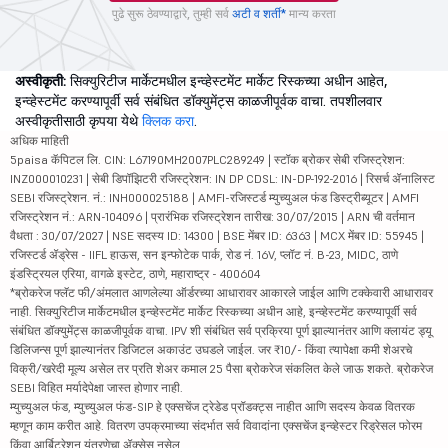
पुढे सुरू ठेवण्याद्वारे, तुम्ही सर्व
अटी व शर्ती*
मान्य करता
अस्वीकृती:
सिक्युरिटीज मार्केटमधील इन्व्हेस्टमेंट मार्केट रिस्कच्या अधीन आहेत,
इन्व्हेस्टमेंट करण्यापूर्वी सर्व संबंधित डॉक्युमेंट्स काळजीपूर्वक वाचा. तपशीलवार
अस्वीकृतीसाठी कृपया येथे
क्लिक करा
.
अधिक माहिती
5paisa कॅपिटल लि. CIN: L67190MH2007PLC289249 | स्टॉक ब्रोकर सेबी रजिस्ट्रेशन:
INZ000010231 | सेबी डिपॉझिटरी रजिस्ट्रेशन: IN DP CDSL: IN-DP-192-2016 | रिसर्च ॲनालिस्ट
SEBI रजिस्ट्रेशन. नं.: INH000025188 | AMFI-रजिस्टर्ड म्युच्युअल फंड डिस्ट्रीब्यूटर | AMFI
रजिस्ट्रेशन नं.: ARN-104096 | प्रारंभिक रजिस्ट्रेशन तारीख: 30/07/2015 | ARN ची वर्तमान
वैधता : 30/07/2027 | NSE सदस्य ID: 14300 | BSE मेंबर ID: 6363 | MCX मेंबर ID: 55945 |
रजिस्टर्ड ॲड्रेस - IIFL हाऊस, सन इन्फोटेक पार्क, रोड नं. 16V, प्लॉट नं. B-23, MIDC, ठाणे
इंडस्ट्रियल एरिया, वागळे इस्टेट, ठाणे, महाराष्ट्र - 400604
*ब्रोकरेज फ्लॅट फी/अंमलात आणलेल्या ऑर्डरच्या आधारावर आकारले जाईल आणि टक्केवारी आधारावर
नाही. सिक्युरिटीज मार्केटमधील इन्व्हेस्टमेंट मार्केट रिस्कच्या अधीन आहे, इन्व्हेस्टमेंट करण्यापूर्वी सर्व
संबंधित डॉक्युमेंट्स काळजीपूर्वक वाचा. IPV शी संबंधित सर्व प्रक्रिया पूर्ण झाल्यानंतर आणि क्लायंट ड्यू
डिलिजन्स पूर्ण झाल्यानंतर डिजिटल अकाउंट उघडले जाईल. जर ₹10/- किंवा त्यापेक्षा कमी शेअरचे
विक्री/खरेदी मूल्य असेल तर प्रति शेअर कमाल 25 पैसा ब्रोकरेज संकलित केले जाऊ शकते. ब्रोकरेज
SEBI विहित मर्यादेपेक्षा जास्त होणार नाही.
म्युच्युअल फंड, म्युच्युअल फंड-SIP हे एक्सचेंज ट्रेडेड प्रॉडक्ट्स नाहीत आणि सदस्य केवळ वितरक
म्हणून काम करीत आहे. वितरण उपक्रमाच्या संदर्भात सर्व विवादांना एक्सचेंज इन्व्हेस्टर रिड्रेसल फोरम
किंवा आर्बिट्रेशन यंत्रणेचा ॲक्सेस नसेल.