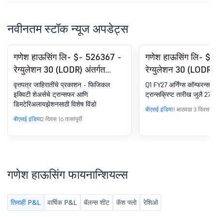
नवीनतम स्टॉक न्यूज अपडेट्स
गणेश हाऊसिंग लि- $- 526367 -
गणेश हाऊसिंग लि- $
रेग्युलेशन 30 (LODR) अंतर्गत
रेग्युलेशन 30 (LODR) 
घोषणा - न्यूजपेपर पब्लिकेशन
घोषणा - अर्निंग्स कॉल ट्
वृत्तपत्र जाहिरातींचे प्रकाशन - फिजिकल
Q1 FY27 अर्निंग्स कॉन्फरन्स 
इक्विटी शेअर्सचे ट्रान्सफर आणि
ट्रान्सक्रिप्ट तारीख जुलै 27,
डिमटेरिअलायझेशनसाठी विशेष विंडो
बीएसई इंडिया
1 आठवडा 3 दिवसांपूर्व
बीएसई इंडिया
2 दिवस 16 तासांपूर्वी
गणेश हाऊसिंग फायनान्शियल्स
तिमाही P&L
वार्षिक P&L
बॅलन्स शीट
कॅश फ्लो
रेशिओ