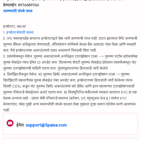
हेल्पलाईन: 8976689766
आमच्याशी संपर्क साधा
इन्व्हेस्टर, लक्ष द्या
1.
इन्व्हेस्टर्ससाठी सल्ला
2. IPO सबस्क्राईब करताना इन्व्हेस्टरद्वारे चेक जारी करण्याची गरज नाही. वाटप झाल्यास पेमेंट करण्याची
तुमच्या बँकेला अधिकृतता देण्यासाठी, ॲप्लिकेशन फॉर्ममध्ये केवळ बँक अकाउंट नंबर लिहा आणि स्वाक्षरी
करा. पैसे इन्व्हेस्टरच्या अकाउंटमध्ये राहत असल्याने रिफंडची चिंता नाही.
3. एक्सचेंजमधून मेसेज: तुमच्या अकाउंटमध्ये अनधिकृत ट्रान्झॅक्शन टाळा --> तुमच्या स्टॉक ब्रोकर्ससह
तुमचा मोबाईल नंबर/ईमेल ID अपडेट करा. दिवसाच्या शेवटी तुमच्या मोबाईल/ईमेलवर एक्सचेंजमधून थेट
तुमच्या ट्रान्झॅक्शनची माहिती प्राप्त करा. गुंतवणूकदारांच्या हितासाठी जारी केलेले.
4. डिपॉझिटरीकडून मेसेज: अ) तुमच्या डिमॅट अकाउंटमध्ये अनधिकृत ट्रान्झॅक्शन टाळा -> तुमच्या
डिपॉझिटरी सहभागीसह तुमचा मोबाईल नंबर अपडेट करा. इन्व्हेस्टरच्या हितासाठी जारी केलेल्या त्याच
दिवशी CDSL कडून थेट तुमच्या डिमॅट अकाउंटमध्ये सर्व डेबिट आणि इतर महत्त्वाच्या ट्रान्झॅक्शनसाठी
तुमच्या रजिस्टर्ड मोबाईलवर अलर्ट प्राप्त करा. ब) सिक्युरिटीज मार्केटमध्ये व्यवहार करताना KYC हा एक
वेळचा अभ्यास आहे - एकदा सेबी रजिस्टर्ड मध्यस्थ (ब्रोकर, DP, म्युच्युअल फंड इ.) मार्फत KYC
केल्यानंतर, जेव्हा तुम्ही अन्य मध्यस्थीशी संपर्क साधता तेव्हा तुम्हाला पुन्हा समान प्रोसेस करणे आवश्यक
नाही.
ईमेल:
support@5paisa.com