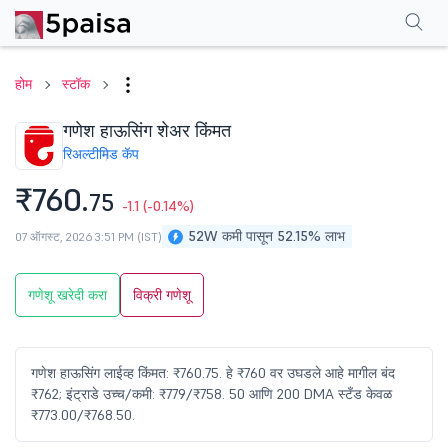
परफॉर्मन्स
फायनान्शियल्स
टेक्निकल
इव्हेंट
शेअरहोल्डिंग पॅटर्न
अधिक
एफएक्यू
होम
स्टॉक
गणेश हाऊसिंग शेअर किंमत
रिअल्टी
मिड कॅप
₹760.
75
-1.1
(-0.14%)
52W कमी पासून 52.15% लाभ
07 ऑगस्ट, 2026 3:51 PM (IST)
गणेशू खरेदी करा
विक्री गणेशू
गणेश हाऊसिंग लाईव्ह किंमत: ₹760.75. हे ₹760 वर उघडले आहे मागील बंद
₹762; इंट्राडे उच्च/कमी: ₹779/₹758. 50 आणि 200 DMA स्टँड केवळ
₹773.00/₹768.50.