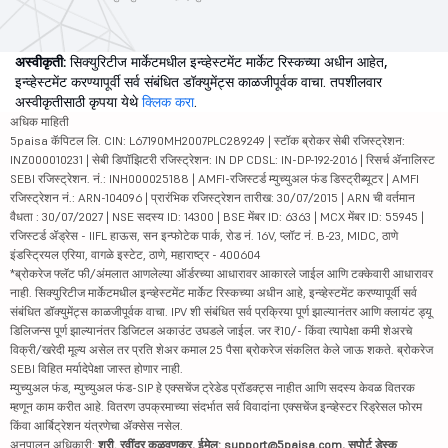
अस्वीकृती:
सिक्युरिटीज मार्केटमधील इन्व्हेस्टमेंट मार्केट रिस्कच्या अधीन आहेत,
इन्व्हेस्टमेंट करण्यापूर्वी सर्व संबंधित डॉक्युमेंट्स काळजीपूर्वक वाचा. तपशीलवार
अस्वीकृतीसाठी कृपया येथे
क्लिक करा
.
अधिक माहिती
5paisa कॅपिटल लि. CIN: L67190MH2007PLC289249 | स्टॉक ब्रोकर सेबी रजिस्ट्रेशन:
INZ000010231 | सेबी डिपॉझिटरी रजिस्ट्रेशन: IN DP CDSL: IN-DP-192-2016 | रिसर्च ॲनालिस्ट
SEBI रजिस्ट्रेशन. नं.: INH000025188 | AMFI-रजिस्टर्ड म्युच्युअल फंड डिस्ट्रीब्यूटर | AMFI
रजिस्ट्रेशन नं.: ARN-104096 | प्रारंभिक रजिस्ट्रेशन तारीख: 30/07/2015 | ARN ची वर्तमान
वैधता : 30/07/2027 | NSE सदस्य ID: 14300 | BSE मेंबर ID: 6363 | MCX मेंबर ID: 55945 |
रजिस्टर्ड ॲड्रेस - IIFL हाऊस, सन इन्फोटेक पार्क, रोड नं. 16V, प्लॉट नं. B-23, MIDC, ठाणे
इंडस्ट्रियल एरिया, वागळे इस्टेट, ठाणे, महाराष्ट्र - 400604
*ब्रोकरेज फ्लॅट फी/अंमलात आणलेल्या ऑर्डरच्या आधारावर आकारले जाईल आणि टक्केवारी आधारावर
नाही. सिक्युरिटीज मार्केटमधील इन्व्हेस्टमेंट मार्केट रिस्कच्या अधीन आहे, इन्व्हेस्टमेंट करण्यापूर्वी सर्व
संबंधित डॉक्युमेंट्स काळजीपूर्वक वाचा. IPV शी संबंधित सर्व प्रक्रिया पूर्ण झाल्यानंतर आणि क्लायंट ड्यू
डिलिजन्स पूर्ण झाल्यानंतर डिजिटल अकाउंट उघडले जाईल. जर ₹10/- किंवा त्यापेक्षा कमी शेअरचे
विक्री/खरेदी मूल्य असेल तर प्रति शेअर कमाल 25 पैसा ब्रोकरेज संकलित केले जाऊ शकते. ब्रोकरेज
SEBI विहित मर्यादेपेक्षा जास्त होणार नाही.
म्युच्युअल फंड, म्युच्युअल फंड-SIP हे एक्सचेंज ट्रेडेड प्रॉडक्ट्स नाहीत आणि सदस्य केवळ वितरक
म्हणून काम करीत आहे. वितरण उपक्रमाच्या संदर्भात सर्व विवादांना एक्सचेंज इन्व्हेस्टर रिड्रेसल फोरम
किंवा आर्बिट्रेशन यंत्रणेचा ॲक्सेस नसेल.
अनुपालन अधिकारी:
श्री. रवींद्र कळवणकर, ईमेल: support@5paisa.com, सपोर्ट डेस्क