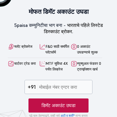
मोफत डिमॅट अकाउंट उघडा
5paisa कम्युनिटीचा भाग बना -
भारताचे पहिले लिस्टेड
डिस्काउंट ब्रोकर.
फ्लॅट ब्रोकरेज
F&O साठी समर्पित
0 अकाउंट
प्लॅटफॉर्म
उघडण्याचे शुल्क
चार्टवर ट्रेड करा
MTF सुविधा 4X
म्युच्युअल फंडवर 0
पर्यंत लिव्हरेज
ट्रान्झॅक्शन खर्च
+91
डिमॅट अकाउंट उघडा
पुढे सुरू ठेवण्याद्वारे, तुम्ही सर्व
अटी व शर्ती*
मान्य करता