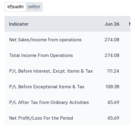
स्टँडअलोन
एकत्रित
Indicator
Jun 26
Ma
Net Sales/Income from operations
274.08
Total Income From Operations
274.08
P/L Before Interest, Excpt. Items & Tax
111.24
P/L Before Exceptional Items & Tax
108.38
P/L After Tax from Ordinary Activities
45.69
Net Profit/Loss For the Period
45.69