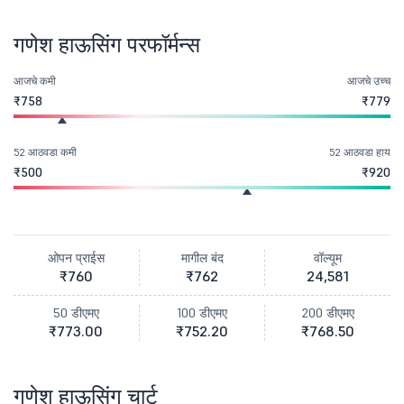
गणेश हाऊसिंग परफॉर्मन्स
आजचे कमी
आजचे उच्च
₹758
₹779
52 आठवडा कमी
52 आठवडा हाय
₹500
₹920
ओपन प्राईस
मागील बंद
वॉल्यूम
₹760
₹762
24,581
50 डीएमए
100 डीएमए
200 डीएमए
₹773.00
₹752.20
₹768.50
गणेश हाऊसिंग चार्ट