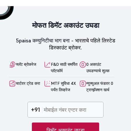
मोफत डिमॅट अकाउंट उघडा
5paisa कम्युनिटीचा भाग बना -
भारताचे पहिले लिस्टेड
डिस्काउंट ब्रोकर.
फ्लॅट ब्रोकरेज
F&O साठी समर्पित
0 अकाउंट
प्लॅटफॉर्म
उघडण्याचे शुल्क
चार्टवर ट्रेड करा
MTF सुविधा 4X
म्युच्युअल फंडवर 0
पर्यंत लिव्हरेज
ट्रान्झॅक्शन खर्च
+91
डिमॅट अकाउंट उघडा