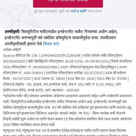
पुढे सुरू ठेवण्याद्वारे, तुम्ही सर्व
अटी व शर्ती*
मान्य करता
अस्वीकृती:
सिक्युरिटीज मार्केटमधील इन्व्हेस्टमेंट मार्केट रिस्कच्या अधीन आहेत,
इन्व्हेस्टमेंट करण्यापूर्वी सर्व संबंधित डॉक्युमेंट्स काळजीपूर्वक वाचा. तपशीलवार
अस्वीकृतीसाठी कृपया येथे
क्लिक करा
.
अधिक माहिती
5paisa कॅपिटल लि. CIN: L67190MH2007PLC289249 | स्टॉक ब्रोकर सेबी रजिस्ट्रेशन:
INZ000010231 | सेबी डिपॉझिटरी रजिस्ट्रेशन: IN DP CDSL: IN-DP-192-2016 | रिसर्च ॲनालिस्ट
SEBI रजिस्ट्रेशन. नं.: INH000025188 | AMFI-रजिस्टर्ड म्युच्युअल फंड डिस्ट्रीब्यूटर | AMFI
रजिस्ट्रेशन नं.: ARN-104096 | प्रारंभिक रजिस्ट्रेशन तारीख: 30/07/2015 | ARN ची वर्तमान
वैधता : 30/07/2027 | NSE सदस्य ID: 14300 | BSE मेंबर ID: 6363 | MCX मेंबर ID: 55945 |
रजिस्टर्ड ॲड्रेस - IIFL हाऊस, सन इन्फोटेक पार्क, रोड नं. 16V, प्लॉट नं. B-23, MIDC, ठाणे
इंडस्ट्रियल एरिया, वागळे इस्टेट, ठाणे, महाराष्ट्र - 400604
*ब्रोकरेज फ्लॅट फी/अंमलात आणलेल्या ऑर्डरच्या आधारावर आकारले जाईल आणि टक्केवारी आधारावर
नाही. सिक्युरिटीज मार्केटमधील इन्व्हेस्टमेंट मार्केट रिस्कच्या अधीन आहे, इन्व्हेस्टमेंट करण्यापूर्वी सर्व
संबंधित डॉक्युमेंट्स काळजीपूर्वक वाचा. IPV शी संबंधित सर्व प्रक्रिया पूर्ण झाल्यानंतर आणि क्लायंट ड्यू
डिलिजन्स पूर्ण झाल्यानंतर डिजिटल अकाउंट उघडले जाईल. जर ₹10/- किंवा त्यापेक्षा कमी शेअरचे
विक्री/खरेदी मूल्य असेल तर प्रति शेअर कमाल 25 पैसा ब्रोकरेज संकलित केले जाऊ शकते. ब्रोकरेज
SEBI विहित मर्यादेपेक्षा जास्त होणार नाही.
म्युच्युअल फंड, म्युच्युअल फंड-SIP हे एक्सचेंज ट्रेडेड प्रॉडक्ट्स नाहीत आणि सदस्य केवळ वितरक