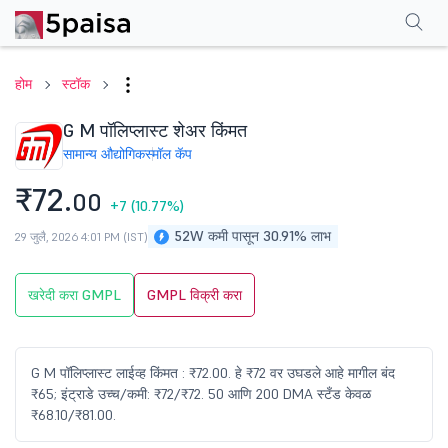
परफॉर्मन्स
फायनान्शियल्स
टेक्निकल
इव्हेंट
शेअरहोल्डिंग पॅटर्न
अधिक
एफएक्यू
होम
स्टॉक
G M पॉलिप्लास्ट शेअर किंमत
सामान्य औद्योगिक
स्मॉल कॅप
₹72.
00
+7
(10.77%)
52W कमी पासून 30.91% लाभ
29 जुलै, 2026 4:01 PM (IST)
खरेदी करा GMPL
GMPL विक्री करा
G M पॉलिप्लास्ट लाईव्ह किंमत : ₹72.00. हे ₹72 वर उघडले आहे मागील बंद
₹65; इंट्राडे उच्च/कमी: ₹72/₹72. 50 आणि 200 DMA स्टँड केवळ
₹68.10/₹81.00.