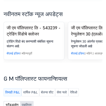
नवीनतम स्टॉक न्यूज अपडेट्स
जी एम पॉलिप्लास्ट लि - 543239 -
जी एम पॉलिप्लास्ट लि
ट्रेडिंग विंडोचे क्लोजर
रेग्युलेशन 30 (एलओडी
घोषणा - मॅनेजमेंटमध्ये
ट्रेडिंग विंडो बंद करण्याशी संबंधित सूचना
रेग्युलेशन 30 अंतर्गत प्रकटी
संलग्न आहे.
सूचना जोडली आहे
बीएसई इंडिया
1 महिन्यापूर्वी
बीएसई इंडिया
2 महिने 2 आठवड्यांपूर्
G M पॉलिप्लास्ट फायनान्शियल्स
तिमाही P&L
वार्षिक P&L
बॅलन्स शीट
कॅश फ्लो
रेशिओ
स्टँडअलोन
एकत्रित