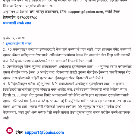
म्हणून काम करीत आहे. वितरण उपक्रमाच्या संदर्भात सर्व विवादांना एक्सचेंज इन्व्हेस्टर रिड्रेसल फोरम
किंवा आर्बिट्रेशन यंत्रणेचा ॲक्सेस नसेल.
अनुपालन अधिकारी:
श्री. रवींद्र कळवणकर, ईमेल: support@5paisa.com, सपोर्ट डेस्क
हेल्पलाईन: 8976689766
आमच्याशी संपर्क साधा
इन्व्हेस्टर, लक्ष द्या
1.
इन्व्हेस्टर्ससाठी सल्ला
2. IPO सबस्क्राईब करताना इन्व्हेस्टरद्वारे चेक जारी करण्याची गरज नाही. वाटप झाल्यास पेमेंट करण्याची
तुमच्या बँकेला अधिकृतता देण्यासाठी, ॲप्लिकेशन फॉर्ममध्ये केवळ बँक अकाउंट नंबर लिहा आणि स्वाक्षरी
करा. पैसे इन्व्हेस्टरच्या अकाउंटमध्ये राहत असल्याने रिफंडची चिंता नाही.
3. एक्सचेंजमधून मेसेज: तुमच्या अकाउंटमध्ये अनधिकृत ट्रान्झॅक्शन टाळा --> तुमच्या स्टॉक ब्रोकर्ससह
तुमचा मोबाईल नंबर/ईमेल ID अपडेट करा. दिवसाच्या शेवटी तुमच्या मोबाईल/ईमेलवर एक्सचेंजमधून थेट
तुमच्या ट्रान्झॅक्शनची माहिती प्राप्त करा. गुंतवणूकदारांच्या हितासाठी जारी केलेले.
4. डिपॉझिटरीकडून मेसेज: अ) तुमच्या डिमॅट अकाउंटमध्ये अनधिकृत ट्रान्झॅक्शन टाळा -> तुमच्या
डिपॉझिटरी सहभागीसह तुमचा मोबाईल नंबर अपडेट करा. इन्व्हेस्टरच्या हितासाठी जारी केलेल्या त्याच
दिवशी CDSL कडून थेट तुमच्या डिमॅट अकाउंटमध्ये सर्व डेबिट आणि इतर महत्त्वाच्या ट्रान्झॅक्शनसाठी
तुमच्या रजिस्टर्ड मोबाईलवर अलर्ट प्राप्त करा. ब) सिक्युरिटीज मार्केटमध्ये व्यवहार करताना KYC हा एक
वेळचा अभ्यास आहे - एकदा सेबी रजिस्टर्ड मध्यस्थ (ब्रोकर, DP, म्युच्युअल फंड इ.) मार्फत KYC
केल्यानंतर, जेव्हा तुम्ही अन्य मध्यस्थीशी संपर्क साधता तेव्हा तुम्हाला पुन्हा समान प्रोसेस करणे आवश्यक
नाही.
ईमेल:
support@5paisa.com