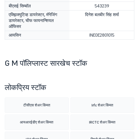
बीएसई सिम्बॉल
543239
एक्झिक्युटिव्ह डायरेक्टर, मॅनेजिंग
दिनेश बलबीर सिंह शर्मा
डायरेक्टर, चीफ फायनान्शियल
ऑफिसर
आयसिन
INE0E2801015
G M पॉलिप्लास्ट सारखेच स्टॉक
लोकप्रिय स्टॉक
टीसीएस शेअर किंमत
Irfc शेअर किंमत
आयआरईडीए शेअर किंमत
IRCTC शेअर किंमत