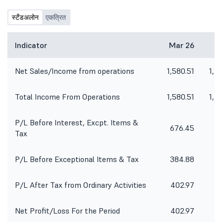
स्टँडअलोन
एकत्रित
Indicator
Mar 26
De
Net Sales/Income from operations
1,580.51
1,2
Total Income From Operations
1,580.51
1,2
P/L Before Interest, Excpt. Items &
676.45
3
Tax
P/L Before Exceptional Items & Tax
384.88
P/L After Tax from Ordinary Activities
402.97
5
Net Profit/Loss For the Period
402.97
5