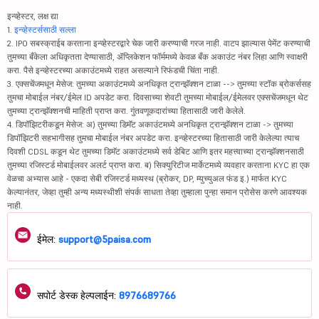
इन्व्हेस्टर, लक्ष द्या
1.
इन्व्हेस्टर्ससाठी सल्ला
2. IPO सबस्क्राईब करताना इन्व्हेस्टरद्वारे चेक जारी करण्याची गरज नाही. वाटप झाल्यास पेमेंट करण्याची
तुमच्या बँकेला अधिकृतता देण्यासाठी, ॲप्लिकेशन फॉर्ममध्ये केवळ बँक अकाउंट नंबर लिहा आणि स्वाक्षरी
करा. पैसे इन्व्हेस्टरच्या अकाउंटमध्ये राहत असल्याने रिफंडची चिंता नाही.
3. एक्सचेंजमधून मेसेज: तुमच्या अकाउंटमध्ये अनधिकृत ट्रान्झॅक्शन टाळा --> तुमच्या स्टॉक ब्रोकर्ससह
तुमचा मोबाईल नंबर/ईमेल ID अपडेट करा. दिवसाच्या शेवटी तुमच्या मोबाईल/ईमेलवर एक्सचेंजमधून थेट
तुमच्या ट्रान्झॅक्शनची माहिती प्राप्त करा. गुंतवणूकदारांच्या हितासाठी जारी केलेले.
4. डिपॉझिटरीकडून मेसेज: अ) तुमच्या डिमॅट अकाउंटमध्ये अनधिकृत ट्रान्झॅक्शन टाळा -> तुमच्या
डिपॉझिटरी सहभागीसह तुमचा मोबाईल नंबर अपडेट करा. इन्व्हेस्टरच्या हितासाठी जारी केलेल्या त्याच
दिवशी CDSL कडून थेट तुमच्या डिमॅट अकाउंटमध्ये सर्व डेबिट आणि इतर महत्त्वाच्या ट्रान्झॅक्शनसाठी
तुमच्या रजिस्टर्ड मोबाईलवर अलर्ट प्राप्त करा. ब) सिक्युरिटीज मार्केटमध्ये व्यवहार करताना KYC हा एक
वेळचा अभ्यास आहे - एकदा सेबी रजिस्टर्ड मध्यस्थ (ब्रोकर, DP, म्युच्युअल फंड इ.) मार्फत KYC
केल्यानंतर, जेव्हा तुम्ही अन्य मध्यस्थीशी संपर्क साधता तेव्हा तुम्हाला पुन्हा समान प्रोसेस करणे आवश्यक
नाही.
ईमेल:
support@5paisa.com
सपोर्ट डेस्क हेल्पलाईन:
8976689766