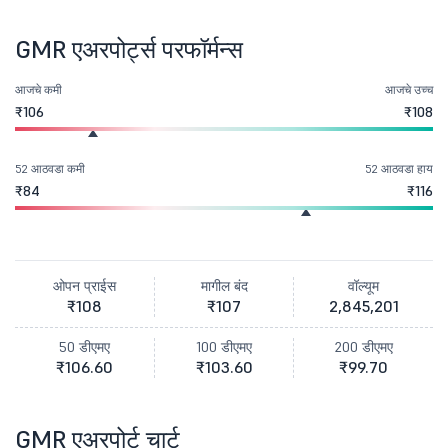
GMR एअरपोर्ट्स परफॉर्मन्स
आजचे कमी
आजचे उच्च
₹106
₹108
52 आठवडा कमी
52 आठवडा हाय
₹84
₹116
ओपन प्राईस
मागील बंद
वॉल्यूम
₹108
₹107
2,845,201
50 डीएमए
100 डीएमए
200 डीएमए
₹106.60
₹103.60
₹99.70
GMR एअरपोर्ट चार्ट