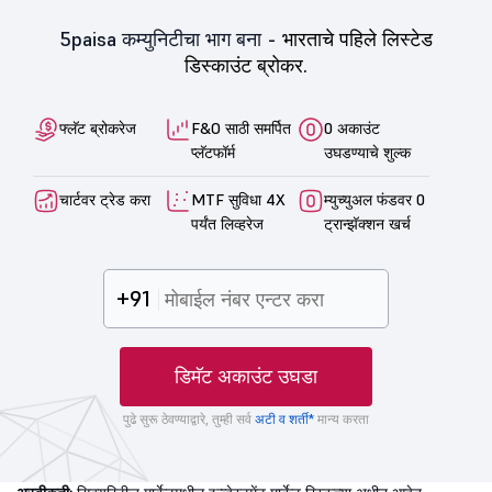
5paisa कम्युनिटीचा भाग बना -
भारताचे पहिले लिस्टेड
डिस्काउंट ब्रोकर.
फ्लॅट ब्रोकरेज
F&O साठी समर्पित
0 अकाउंट
प्लॅटफॉर्म
उघडण्याचे शुल्क
चार्टवर ट्रेड करा
MTF सुविधा 4X
म्युच्युअल फंडवर 0
पर्यंत लिव्हरेज
ट्रान्झॅक्शन खर्च
+91
डिमॅट अकाउंट उघडा
पुढे सुरू ठेवण्याद्वारे, तुम्ही सर्व
अटी व शर्ती*
मान्य करता