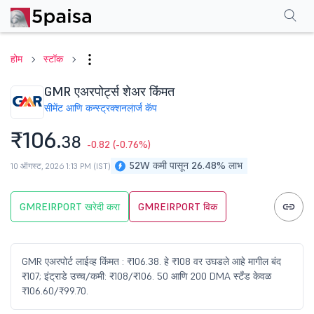
परफॉर्मन्स
फायनान्शियल्स
टेक्निकल
इव्हेंट
एफएनओ
शेअरहोल्डिंग पॅटर्न
अधिक
एफएक
होम
स्टॉक
GMR एअरपोर्ट्स शेअर किंमत
सीमेंट आणि कन्स्ट्रक्शन
लार्ज कॅप
₹106.
38
-0.82
(-0.76%)
52W कमी पासून 26.48% लाभ
10 ऑगस्ट, 2026 1:13 PM (IST)
GMREIRPORT खरेदी करा
GMREIRPORT विक
GMR एअरपोर्ट लाईव्ह किंमत : ₹106.38. हे ₹108 वर उघडले आहे मागील बंद
₹107; इंट्राडे उच्च/कमी: ₹108/₹106. 50 आणि 200 DMA स्टँड केवळ
₹106.60/₹99.70.