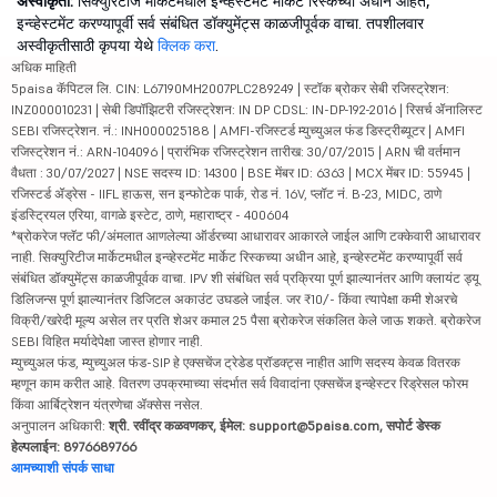
अस्वीकृती:
सिक्युरिटीज मार्केटमधील इन्व्हेस्टमेंट मार्केट रिस्कच्या अधीन आहेत,
इन्व्हेस्टमेंट करण्यापूर्वी सर्व संबंधित डॉक्युमेंट्स काळजीपूर्वक वाचा. तपशीलवार
अस्वीकृतीसाठी कृपया येथे
क्लिक करा
.
अधिक माहिती
5paisa कॅपिटल लि. CIN: L67190MH2007PLC289249 | स्टॉक ब्रोकर सेबी रजिस्ट्रेशन:
INZ000010231 | सेबी डिपॉझिटरी रजिस्ट्रेशन: IN DP CDSL: IN-DP-192-2016 | रिसर्च ॲनालिस्ट
SEBI रजिस्ट्रेशन. नं.: INH000025188 | AMFI-रजिस्टर्ड म्युच्युअल फंड डिस्ट्रीब्यूटर | AMFI
रजिस्ट्रेशन नं.: ARN-104096 | प्रारंभिक रजिस्ट्रेशन तारीख: 30/07/2015 | ARN ची वर्तमान
वैधता : 30/07/2027 | NSE सदस्य ID: 14300 | BSE मेंबर ID: 6363 | MCX मेंबर ID: 55945 |
रजिस्टर्ड ॲड्रेस - IIFL हाऊस, सन इन्फोटेक पार्क, रोड नं. 16V, प्लॉट नं. B-23, MIDC, ठाणे
इंडस्ट्रियल एरिया, वागळे इस्टेट, ठाणे, महाराष्ट्र - 400604
*ब्रोकरेज फ्लॅट फी/अंमलात आणलेल्या ऑर्डरच्या आधारावर आकारले जाईल आणि टक्केवारी आधारावर
नाही. सिक्युरिटीज मार्केटमधील इन्व्हेस्टमेंट मार्केट रिस्कच्या अधीन आहे, इन्व्हेस्टमेंट करण्यापूर्वी सर्व
संबंधित डॉक्युमेंट्स काळजीपूर्वक वाचा. IPV शी संबंधित सर्व प्रक्रिया पूर्ण झाल्यानंतर आणि क्लायंट ड्यू
डिलिजन्स पूर्ण झाल्यानंतर डिजिटल अकाउंट उघडले जाईल. जर ₹10/- किंवा त्यापेक्षा कमी शेअरचे
विक्री/खरेदी मूल्य असेल तर प्रति शेअर कमाल 25 पैसा ब्रोकरेज संकलित केले जाऊ शकते. ब्रोकरेज
SEBI विहित मर्यादेपेक्षा जास्त होणार नाही.
म्युच्युअल फंड, म्युच्युअल फंड-SIP हे एक्सचेंज ट्रेडेड प्रॉडक्ट्स नाहीत आणि सदस्य केवळ वितरक
म्हणून काम करीत आहे. वितरण उपक्रमाच्या संदर्भात सर्व विवादांना एक्सचेंज इन्व्हेस्टर रिड्रेसल फोरम
किंवा आर्बिट्रेशन यंत्रणेचा ॲक्सेस नसेल.
अनुपालन अधिकारी:
श्री. रवींद्र कळवणकर, ईमेल: support@5paisa.com, सपोर्ट डेस्क
हेल्पलाईन: 8976689766
आमच्याशी संपर्क साधा