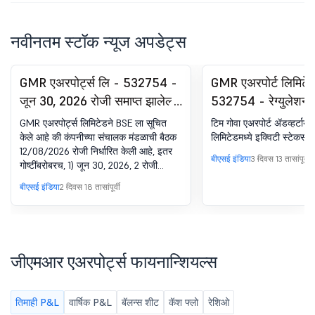
नवीनतम स्टॉक न्यूज अपडेट्स
GMR एअरपोर्ट्स लि - 532754 -
GMR एअरपोर्ट लिमिटे
जून 30, 2026 रोजी समाप्त झालेल्या
532754 - रेग्युलेशन
तिमाहीसाठी अनऑडिटेड
अंतर्गत घोषणा - अधिग
GMR एअरपोर्ट्स लिमिटेडने BSE ला सूचित
टिम गोवा एअरपोर्ट ॲडव्हर्टायझि
फायनान्शियल रिझल्ट (स्टँडअलोन
केले आहे की कंपनीच्या संचालक मंडळाची बैठक
लिमिटेडमध्ये इक्विटी स्टेकसाठ
12/08/2026 रोजी निर्धारित केली आहे, इतर
आणि कन्सोलिडेटेड) च्या विचार आणि
बीएसई इंडिया
3 दिवस 13 तासांपूर्वी
गोष्टींबरोबरच, 1) जून 30, 2026, 2 रोजी
मंजुरीसाठी बोर्ड मीटिंग सूचना, निधी
संपलेल्या तिमाहीसाठी अनऑडिटेड
बीएसई इंडिया
2 दिवस 18 तासांपूर्वी
उभारण्यासाठी आणि पुन्हा वित्तपुरवठा
फायनान्शियल परिणाम (स्टँडअलोन आणि
कन्सोलिडेटेड) फंड उभारण्यासाठी रिझोल्यूशन
करण्याच्या उद्देशाने नॉन-कन्व्हर्टेबल
सक्षम करणे आणि 3) रि-फायनान्सिंगच्या उद्देशाने
बाँड्स जारी करण्यासाठी सक्षम करते
नॉन-कन्व्हर्टेबल बाँड्स जारी करणे
जीएमआर एअरपोर्ट्स फायनान्शियल्स
तिमाही P&L
वार्षिक P&L
बॅलन्स शीट
कॅश फ्लो
रेशिओ