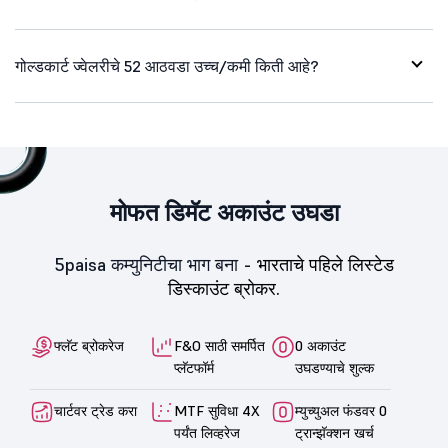
गोल्डकार्ट ज्वेलरीचे 52 आठवडा उच्च/कमी किती आहे?
मोफत डिमॅट अकाउंट उघडा
5paisa कम्युनिटीचा भाग बना -
भारताचे पहिले लिस्टेड
डिस्काउंट ब्रोकर.
फ्लॅट ब्रोकरेज
F&O साठी समर्पित
0 अकाउंट
प्लॅटफॉर्म
उघडण्याचे शुल्क
चार्टवर ट्रेड करा
MTF सुविधा 4X
म्युच्युअल फंडवर 0
पर्यंत लिव्हरेज
ट्रान्झॅक्शन खर्च