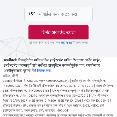
+91
डिमॅट अकाउंट उघडा
पुढे सुरू ठेवण्याद्वारे, तुम्ही सर्व
अटी व शर्ती*
मान्य करता
अस्वीकृती:
सिक्युरिटीज मार्केटमधील इन्व्हेस्टमेंट मार्केट रिस्कच्या अधीन आहेत,
इन्व्हेस्टमेंट करण्यापूर्वी सर्व संबंधित डॉक्युमेंट्स काळजीपूर्वक वाचा. तपशीलवार
अस्वीकृतीसाठी कृपया येथे
क्लिक करा
.
अधिक माहिती
5paisa कॅपिटल लि. CIN: L67190MH2007PLC289249 | स्टॉक ब्रोकर सेबी रजिस्ट्रेशन:
INZ000010231 | सेबी डिपॉझिटरी रजिस्ट्रेशन: IN DP CDSL: IN-DP-192-2016 | रिसर्च ॲनालिस्ट
SEBI रजिस्ट्रेशन. नं.: INH000025188 | AMFI-रजिस्टर्ड म्युच्युअल फंड डिस्ट्रीब्यूटर | AMFI
रजिस्ट्रेशन नं.: ARN-104096 | प्रारंभिक रजिस्ट्रेशन तारीख: 30/07/2015 | ARN ची वर्तमान
वैधता : 30/07/2027 | NSE सदस्य ID: 14300 | BSE मेंबर ID: 6363 | MCX मेंबर ID: 55945 |
रजिस्टर्ड ॲड्रेस - IIFL हाऊस, सन इन्फोटेक पार्क, रोड नं. 16V, प्लॉट नं. B-23, MIDC, ठाणे
इंडस्ट्रियल एरिया, वागळे इस्टेट, ठाणे, महाराष्ट्र - 400604
*ब्रोकरेज फ्लॅट फी/अंमलात आणलेल्या ऑर्डरच्या आधारावर आकारले जाईल आणि टक्केवारी आधारावर