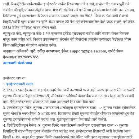
नाही. सिक्युरिटीज मार्केटमधील इन्व्हेस्टमेंट मार्केट रिस्कच्या अधीन आहे, इन्व्हेस्टमेंट करण्यापूर्वी सर्व
संबंधित डॉक्युमेंट्स काळजीपूर्वक वाचा. IPV शी संबंधित सर्व प्रक्रिया पूर्ण झाल्यानंतर आणि क्लायंट ड्यू
डिलिजन्स पूर्ण झाल्यानंतर डिजिटल अकाउंट उघडले जाईल. जर ₹10/- किंवा त्यापेक्षा कमी शेअरचे
विक्री/खरेदी मूल्य असेल तर प्रति शेअर कमाल 25 पैसा ब्रोकरेज संकलित केले जाऊ शकते. ब्रोकरेज
SEBI विहित मर्यादेपेक्षा जास्त होणार नाही.
म्युच्युअल फंड, म्युच्युअल फंड-SIP हे एक्सचेंज ट्रेडेड प्रॉडक्ट्स नाहीत आणि सदस्य केवळ वितरक
म्हणून काम करीत आहे. वितरण उपक्रमाच्या संदर्भात सर्व विवादांना एक्सचेंज इन्व्हेस्टर रिड्रेसल फोरम
किंवा आर्बिट्रेशन यंत्रणेचा ॲक्सेस नसेल.
अनुपालन अधिकारी:
श्री. रवींद्र कळवणकर, ईमेल: support@5paisa.com, सपोर्ट डेस्क
हेल्पलाईन: 8976689766
आमच्याशी संपर्क साधा
इन्व्हेस्टर, लक्ष द्या
1.
इन्व्हेस्टर्ससाठी सल्ला
2. IPO सबस्क्राईब करताना इन्व्हेस्टरद्वारे चेक जारी करण्याची गरज नाही. वाटप झाल्यास पेमेंट करण्याची
तुमच्या बँकेला अधिकृतता देण्यासाठी, ॲप्लिकेशन फॉर्ममध्ये केवळ बँक अकाउंट नंबर लिहा आणि स्वाक्षरी
करा. पैसे इन्व्हेस्टरच्या अकाउंटमध्ये राहत असल्याने रिफंडची चिंता नाही.
3. एक्सचेंजमधून मेसेज: तुमच्या अकाउंटमध्ये अनधिकृत ट्रान्झॅक्शन टाळा --> तुमच्या स्टॉक ब्रोकर्ससह
तुमचा मोबाईल नंबर/ईमेल ID अपडेट करा. दिवसाच्या शेवटी तुमच्या मोबाईल/ईमेलवर एक्सचेंजमधून थेट
तुमच्या ट्रान्झॅक्शनची माहिती प्राप्त करा. गुंतवणूकदारांच्या हितासाठी जारी केलेले.
4. डिपॉझिटरीकडून मेसेज: अ) तुमच्या डिमॅट अकाउंटमध्ये अनधिकृत ट्रान्झॅक्शन टाळा -> तुमच्या
डिपॉझिटरी सहभागीसह तुमचा मोबाईल नंबर अपडेट करा. इन्व्हेस्टरच्या हितासाठी जारी केलेल्या त्याच
दिवशी CDSL कडून थेट तुमच्या डिमॅट अकाउंटमध्ये सर्व डेबिट आणि इतर महत्त्वाच्या ट्रान्झॅक्शनसाठी