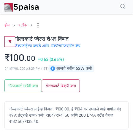
परफॉर्मन्स
फायनान्शियल्स
टेक्निकल
इव्हेंट
शेअरहोल्डिंग पॅटर्न
अधिक
एफएक्यू
होम
स्टॉक
गोल्डकार्ट ज्वेल्स शेअर किंमत
ग
टेक्सटाईल्स कपडे आणि ॲक्सेसरीज
स्मॉल कॅप
₹100.
00
+0.65
(0.65%)
आजचे नवीन 52W कमी
04 ऑगस्ट, 2026 3:29 PM (IST)
गोल्डकार्ट खरेदी करा
गोल्डकार्ट विक्री करा
गोल्डकार्ट ज्वेल्स लाईव्ह किंमत : ₹100.00. हे ₹104 वर उघडले आहे मागील बंद
₹99; इंट्राडे उच्च/कमी: ₹104/₹94. 50 आणि 200 DMA स्टँड केवळ
₹182.50/₹135.40.