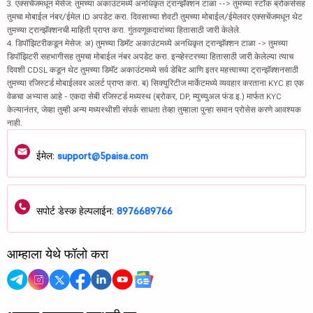
3. एक्सचेंजमधून मेसेज: तुमच्या अकाउंटमध्ये अनधिकृत ट्रान्झॅक्शन टाळा --> तुमच्या स्टॉक ब्रोकर्ससह
तुमचा मोबाईल नंबर/ईमेल ID अपडेट करा. दिवसाच्या शेवटी तुमच्या मोबाईल/ईमेलवर एक्सचेंजमधून थेट
तुमच्या ट्रान्झॅक्शनची माहिती प्राप्त करा. गुंतवणूकदारांच्या हितासाठी जारी केलेले.
4. डिपॉझिटरीकडून मेसेज: अ) तुमच्या डिमॅट अकाउंटमध्ये अनधिकृत ट्रान्झॅक्शन टाळा -> तुमच्या
डिपॉझिटरी सहभागीसह तुमचा मोबाईल नंबर अपडेट करा. इन्व्हेस्टरच्या हितासाठी जारी केलेल्या त्याच
दिवशी CDSL कडून थेट तुमच्या डिमॅट अकाउंटमध्ये सर्व डेबिट आणि इतर महत्त्वाच्या ट्रान्झॅक्शनसाठी
तुमच्या रजिस्टर्ड मोबाईलवर अलर्ट प्राप्त करा. ब) सिक्युरिटीज मार्केटमध्ये व्यवहार करताना KYC हा एक
वेळचा अभ्यास आहे - एकदा सेबी रजिस्टर्ड मध्यस्थ (ब्रोकर, DP, म्युच्युअल फंड इ.) मार्फत KYC
केल्यानंतर, जेव्हा तुम्ही अन्य मध्यस्थीशी संपर्क साधता तेव्हा तुम्हाला पुन्हा समान प्रोसेस करणे आवश्यक
नाही.
ईमेल:
support@5paisa.com
सपोर्ट डेस्क हेल्पलाईन:
8976689766
आम्हाला येथे फॉलो करा