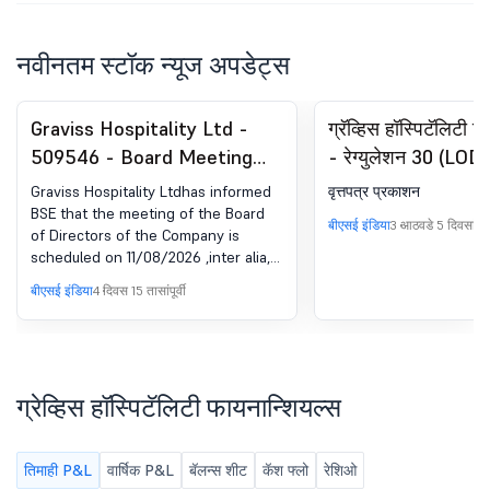
नवीनतम स्टॉक न्यूज अपडेट्स
Graviss Hospitality Ltd -
ग्रॅव्हिस हॉस्पिटॅलिट
509546 - Board Meeting
- रेग्युलेशन 30 (LODR
Intimation for Intimation Of
घोषणा - न्यूजपेपर पब्
Graviss Hospitality Ltdhas informed
वृत्तपत्र प्रकाशन
Board Meeting For Approval
BSE that the meeting of the Board
बीएसई इंडिया
3 आठवडे 5 दिवसांपूर्व
of Directors of the Company is
Of Un-Audited Standalone
scheduled on 11/08/2026 ,inter alia,
And Consolidated Financial
to consider and approve Intimation
बीएसई इंडिया
4 दिवस 15 तासांपूर्वी
Results For The Quarter
of Board Meeting for approval of
Un-Audited Standalone and
Ended 30Th June, 2026.
Consolidated Financial Results for
the quarter ended 30th June, 2026
ग्रेव्हिस हॉस्पिटॅलिटी फायनान्शियल्स
तिमाही P&L
वार्षिक P&L
बॅलन्स शीट
कॅश फ्लो
रेशिओ