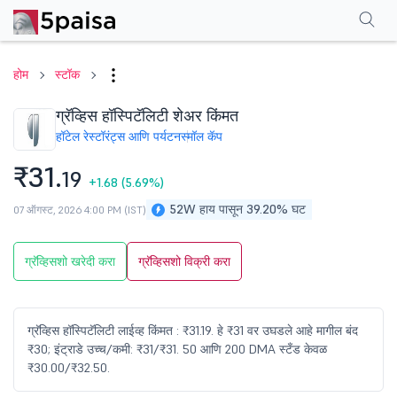
परफॉर्मन्स
फायनान्शियल्स
टेक्निकल
इव्हेंट
शेअरहोल्डिंग पॅटर्न
अधिक
एफएक्यू
होम
स्टॉक
ग्रॅव्हिस हॉस्पिटॅलिटी शेअर किंमत
हॉटेल रेस्टॉरंट्स आणि पर्यटन
स्मॉल कॅप
₹31.
19
+1.68
(5.69%)
52W हाय पासून 39.20% घट
07 ऑगस्ट, 2026 4:00 PM (IST)
ग्रॅव्हिसशो खरेदी करा
ग्रॅव्हिसशो विक्री करा
ग्रॅव्हिस हॉस्पिटॅलिटी लाईव्ह किंमत : ₹31.19. हे ₹31 वर उघडले आहे मागील बंद
₹30; इंट्राडे उच्च/कमी: ₹31/₹31. 50 आणि 200 DMA स्टँड केवळ
₹30.00/₹32.50.