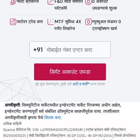
फ्लॅट ब्रोकरेज
F&O साठी समर्पित
0 अकाउंट
प्लॅटफॉर्म
उघडण्याचे शुल्क
चार्टवर ट्रेड करा
MTF सुविधा 4X
म्युच्युअल फंडवर 0
पर्यंत लिव्हरेज
ट्रान्झॅक्शन खर्च
+91
डिमॅट अकाउंट उघडा
पुढे सुरू ठेवण्याद्वारे, तुम्ही सर्व
अटी व शर्ती*
मान्य करता
अस्वीकृती:
सिक्युरिटीज मार्केटमधील इन्व्हेस्टमेंट मार्केट रिस्कच्या अधीन आहेत,
इन्व्हेस्टमेंट करण्यापूर्वी सर्व संबंधित डॉक्युमेंट्स काळजीपूर्वक वाचा. तपशीलवार
अस्वीकृतीसाठी कृपया येथे
क्लिक करा
.
अधिक माहिती
5paisa कॅपिटल लि. CIN: L67190MH2007PLC289249 | स्टॉक ब्रोकर सेबी रजिस्ट्रेशन:
INZ000010231 | सेबी डिपॉझिटरी रजिस्ट्रेशन: IN DP CDSL: IN-DP-192-2016 | रिसर्च ॲनालिस्ट