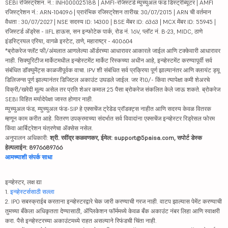
SEBI रजिस्ट्रेशन. नं.: INH000025188 | AMFI-रजिस्टर्ड म्युच्युअल फंड डिस्ट्रीब्यूटर | AMFI
रजिस्ट्रेशन नं.: ARN-104096 | प्रारंभिक रजिस्ट्रेशन तारीख: 30/07/2015 | ARN ची वर्तमान
वैधता : 30/07/2027 | NSE सदस्य ID: 14300 | BSE मेंबर ID: 6363 | MCX मेंबर ID: 55945 |
रजिस्टर्ड ॲड्रेस - IIFL हाऊस, सन इन्फोटेक पार्क, रोड नं. 16V, प्लॉट नं. B-23, MIDC, ठाणे
इंडस्ट्रियल एरिया, वागळे इस्टेट, ठाणे, महाराष्ट्र - 400604
*ब्रोकरेज फ्लॅट फी/अंमलात आणलेल्या ऑर्डरच्या आधारावर आकारले जाईल आणि टक्केवारी आधारावर
नाही. सिक्युरिटीज मार्केटमधील इन्व्हेस्टमेंट मार्केट रिस्कच्या अधीन आहे, इन्व्हेस्टमेंट करण्यापूर्वी सर्व
संबंधित डॉक्युमेंट्स काळजीपूर्वक वाचा. IPV शी संबंधित सर्व प्रक्रिया पूर्ण झाल्यानंतर आणि क्लायंट ड्यू
डिलिजन्स पूर्ण झाल्यानंतर डिजिटल अकाउंट उघडले जाईल. जर ₹10/- किंवा त्यापेक्षा कमी शेअरचे
विक्री/खरेदी मूल्य असेल तर प्रति शेअर कमाल 25 पैसा ब्रोकरेज संकलित केले जाऊ शकते. ब्रोकरेज
SEBI विहित मर्यादेपेक्षा जास्त होणार नाही.
म्युच्युअल फंड, म्युच्युअल फंड-SIP हे एक्सचेंज ट्रेडेड प्रॉडक्ट्स नाहीत आणि सदस्य केवळ वितरक
म्हणून काम करीत आहे. वितरण उपक्रमाच्या संदर्भात सर्व विवादांना एक्सचेंज इन्व्हेस्टर रिड्रेसल फोरम
किंवा आर्बिट्रेशन यंत्रणेचा ॲक्सेस नसेल.
अनुपालन अधिकारी:
श्री. रवींद्र कळवणकर, ईमेल: support@5paisa.com, सपोर्ट डेस्क
हेल्पलाईन: 8976689766
आमच्याशी संपर्क साधा
इन्व्हेस्टर, लक्ष द्या
1.
इन्व्हेस्टर्ससाठी सल्ला
2. IPO सबस्क्राईब करताना इन्व्हेस्टरद्वारे चेक जारी करण्याची गरज नाही. वाटप झाल्यास पेमेंट करण्याची
तुमच्या बँकेला अधिकृतता देण्यासाठी, ॲप्लिकेशन फॉर्ममध्ये केवळ बँक अकाउंट नंबर लिहा आणि स्वाक्षरी
करा. पैसे इन्व्हेस्टरच्या अकाउंटमध्ये राहत असल्याने रिफंडची चिंता नाही.