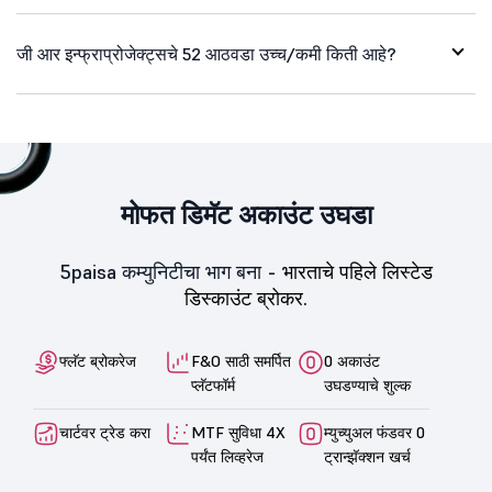
जी आर इन्फ्राप्रोजेक्ट्सचे 52 आठवडा उच्च/कमी किती आहे?
मोफत डिमॅट अकाउंट उघडा
5paisa कम्युनिटीचा भाग बना -
भारताचे पहिले लिस्टेड
डिस्काउंट ब्रोकर.
फ्लॅट ब्रोकरेज
F&O साठी समर्पित
0 अकाउंट
प्लॅटफॉर्म
उघडण्याचे शुल्क
चार्टवर ट्रेड करा
MTF सुविधा 4X
म्युच्युअल फंडवर 0
पर्यंत लिव्हरेज
ट्रान्झॅक्शन खर्च