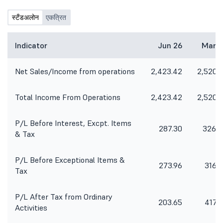
स्टँडअलोन
एकत्रित
Indicator
Jun 26
Mar 2
Net Sales/Income from operations
2,423.42
2,520.
Total Income From Operations
2,423.42
2,520.
P/L Before Interest, Excpt. Items
287.30
326.4
& Tax
P/L Before Exceptional Items &
273.96
316.
Tax
P/L After Tax from Ordinary
203.65
417.
Activities