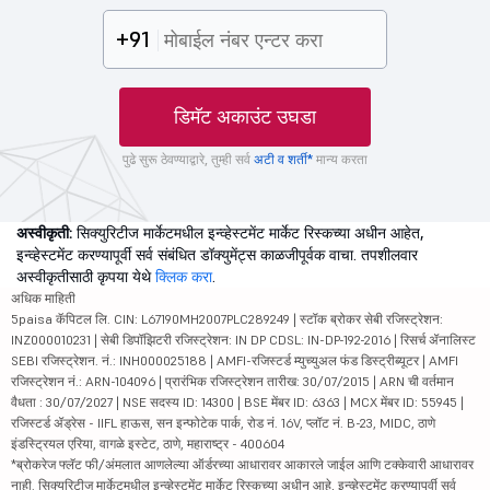
+91
डिमॅट अकाउंट उघडा
पुढे सुरू ठेवण्याद्वारे, तुम्ही सर्व
अटी व शर्ती*
मान्य करता
अस्वीकृती:
सिक्युरिटीज मार्केटमधील इन्व्हेस्टमेंट मार्केट रिस्कच्या अधीन आहेत,
इन्व्हेस्टमेंट करण्यापूर्वी सर्व संबंधित डॉक्युमेंट्स काळजीपूर्वक वाचा. तपशीलवार
अस्वीकृतीसाठी कृपया येथे
क्लिक करा
.
अधिक माहिती
5paisa कॅपिटल लि. CIN: L67190MH2007PLC289249 | स्टॉक ब्रोकर सेबी रजिस्ट्रेशन:
INZ000010231 | सेबी डिपॉझिटरी रजिस्ट्रेशन: IN DP CDSL: IN-DP-192-2016 | रिसर्च ॲनालिस्ट
SEBI रजिस्ट्रेशन. नं.: INH000025188 | AMFI-रजिस्टर्ड म्युच्युअल फंड डिस्ट्रीब्यूटर | AMFI
रजिस्ट्रेशन नं.: ARN-104096 | प्रारंभिक रजिस्ट्रेशन तारीख: 30/07/2015 | ARN ची वर्तमान
वैधता : 30/07/2027 | NSE सदस्य ID: 14300 | BSE मेंबर ID: 6363 | MCX मेंबर ID: 55945 |
रजिस्टर्ड ॲड्रेस - IIFL हाऊस, सन इन्फोटेक पार्क, रोड नं. 16V, प्लॉट नं. B-23, MIDC, ठाणे
इंडस्ट्रियल एरिया, वागळे इस्टेट, ठाणे, महाराष्ट्र - 400604
*ब्रोकरेज फ्लॅट फी/अंमलात आणलेल्या ऑर्डरच्या आधारावर आकारले जाईल आणि टक्केवारी आधारावर
नाही. सिक्युरिटीज मार्केटमधील इन्व्हेस्टमेंट मार्केट रिस्कच्या अधीन आहे, इन्व्हेस्टमेंट करण्यापूर्वी सर्व