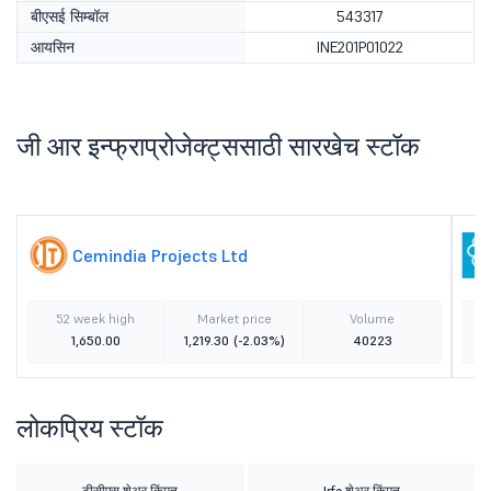
बीएसई सिम्बॉल
543317
आयसिन
INE201P01022
जी आर इन्फ्राप्रोजेक्ट्ससाठी सारखेच स्टॉक
Cemindia Projects Ltd
52 week high
Market price
Volume
1,650.00
1,219.30
(-2.03%)
40223
लोकप्रिय स्टॉक
टीसीएस शेअर किंमत
Irfc शेअर किंमत