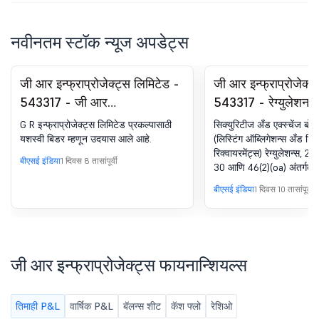
नवीनतम स्टॉक न्यूज अपडेट्स
जी आर इन्फ्राप्रोजेक्ट्स लिमिटेड -
जी आर इन्फ्राप्रोजेक्ट
543317 - जी आर
543317 - रेग्युलेशन 
इन्फ्राप्रोजेक्ट्स लिमिटेड
(एलओडीआर) अंतर्गत घ
G R इन्फ्राप्रोजेक्ट्स लिमिटेड प्रकल्पासाठी
सिक्युरिटीज अँड एक्स्चेंज बोर
प्रकल्पासाठी यशस्वी बिडर म्हणून
ॲनालिस्ट/इन्व्हेस्टर म
यशस्वी बिडर म्हणून उदयास आले आहे.
(लिस्टिंग ऑब्लिगेशन्स अँड डिस
रिक्वायरमेंट्स) रेग्युलेशन्स, 201
उदयास आले आहे.
बीएसई इंडिया
1 दिवस 8 तासांपूर्वी
30 आणि 46(2)(oa) अंतर्गत सूच
कॉन्फरन्स कॉलचे ऑडिओ रेकॉर्ड
बीएसई इंडिया
1 दिवस 10 तासांपूर्वी
जी आर इन्फ्राप्रोजेक्ट्स फायनान्शियल्स
तिमाही P&L
वार्षिक P&L
बॅलन्स शीट
कॅश फ्लो
रेशिओ