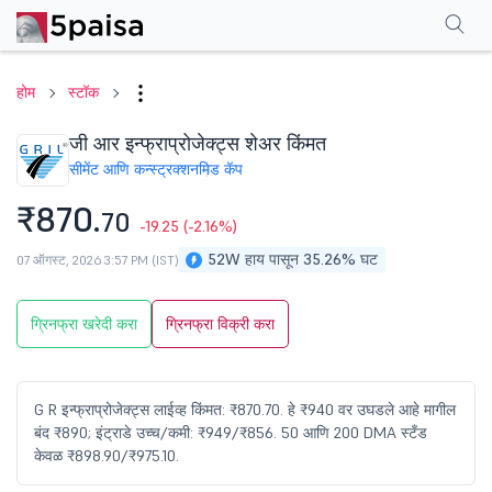
परफॉर्मन्स
फायनान्शियल्स
टेक्निकल
इव्हेंट
शेअरहोल्डिंग पॅटर्न
अधिक
एफएक्यू
होम
स्टॉक
जी आर इन्फ्राप्रोजेक्ट्स शेअर किंमत
सीमेंट आणि कन्स्ट्रक्शन
मिड कॅप
₹870.
70
-19.25
(-2.16%)
52W हाय पासून 35.26% घट
07 ऑगस्ट, 2026 3:57 PM (IST)
ग्रिनफ्रा खरेदी करा
ग्रिनफ्रा विक्री करा
G R इन्फ्राप्रोजेक्ट्स लाईव्ह किंमत: ₹870.70. हे ₹940 वर उघडले आहे मागील
बंद ₹890; इंट्राडे उच्च/कमी: ₹949/₹856. 50 आणि 200 DMA स्टँड
केवळ ₹898.90/₹975.10.