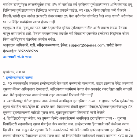
संबंधित डॉक्युमेंट्स काळजीपूर्वक वाचा. IPV शी संबंधित सर्व प्रक्रिया पूर्ण झाल्यानंतर आणि क्लायंट ड्यू
डिलिजन्स पूर्ण झाल्यानंतर डिजिटल अकाउंट उघडले जाईल. जर ₹10/- किंवा त्यापेक्षा कमी शेअरचे
विक्री/खरेदी मूल्य असेल तर प्रति शेअर कमाल 25 पैसा ब्रोकरेज संकलित केले जाऊ शकते. ब्रोकरेज
SEBI विहित मर्यादेपेक्षा जास्त होणार नाही.
म्युच्युअल फंड, म्युच्युअल फंड-SIP हे एक्सचेंज ट्रेडेड प्रॉडक्ट्स नाहीत आणि सदस्य केवळ वितरक
म्हणून काम करीत आहे. वितरण उपक्रमाच्या संदर्भात सर्व विवादांना एक्सचेंज इन्व्हेस्टर रिड्रेसल फोरम
किंवा आर्बिट्रेशन यंत्रणेचा ॲक्सेस नसेल.
अनुपालन अधिकारी:
श्री. रवींद्र कळवणकर, ईमेल: support@5paisa.com, सपोर्ट डेस्क
हेल्पलाईन: 8976689766
आमच्याशी संपर्क साधा
इन्व्हेस्टर, लक्ष द्या
1.
इन्व्हेस्टर्ससाठी सल्ला
2. IPO सबस्क्राईब करताना इन्व्हेस्टरद्वारे चेक जारी करण्याची गरज नाही. वाटप झाल्यास पेमेंट करण्याची
तुमच्या बँकेला अधिकृतता देण्यासाठी, ॲप्लिकेशन फॉर्ममध्ये केवळ बँक अकाउंट नंबर लिहा आणि स्वाक्षरी
करा. पैसे इन्व्हेस्टरच्या अकाउंटमध्ये राहत असल्याने रिफंडची चिंता नाही.
3. एक्सचेंजमधून मेसेज: तुमच्या अकाउंटमध्ये अनधिकृत ट्रान्झॅक्शन टाळा --> तुमच्या स्टॉक ब्रोकर्ससह
तुमचा मोबाईल नंबर/ईमेल ID अपडेट करा. दिवसाच्या शेवटी तुमच्या मोबाईल/ईमेलवर एक्सचेंजमधून थेट
तुमच्या ट्रान्झॅक्शनची माहिती प्राप्त करा. गुंतवणूकदारांच्या हितासाठी जारी केलेले.
4. डिपॉझिटरीकडून मेसेज: अ) तुमच्या डिमॅट अकाउंटमध्ये अनधिकृत ट्रान्झॅक्शन टाळा -> तुमच्या
डिपॉझिटरी सहभागीसह तुमचा मोबाईल नंबर अपडेट करा. इन्व्हेस्टरच्या हितासाठी जारी केलेल्या त्याच
दिवशी CDSL कडून थेट तुमच्या डिमॅट अकाउंटमध्ये सर्व डेबिट आणि इतर महत्त्वाच्या ट्रान्झॅक्शनसाठी
तुमच्या रजिस्टर्ड मोबाईलवर अलर्ट प्राप्त करा. ब) सिक्युरिटीज मार्केटमध्ये व्यवहार करताना KYC हा एक