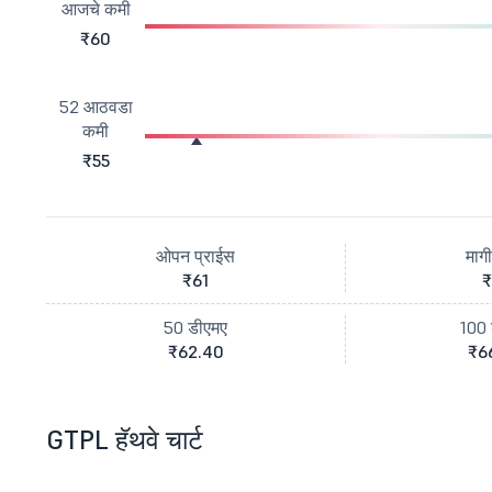
आजचे कमी
₹60
52 आठवडा
कमी
₹55
ओपन प्राईस
माग
₹61
₹
50 डीएमए
100 
₹62.40
₹6
GTPL हॅथवे चार्ट