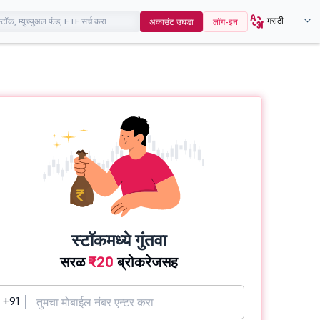
मराठी
अकाउंट उघडा
लॉग-इन
स्टॉकमध्ये गुंतवा
सरळ
₹20
ब्रोकरेजसह
+91