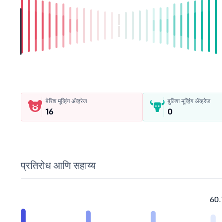
बेरिश मूव्हिंग ॲव्हरेज
बुलिश मूव्हिंग ॲव्हरेज
16
0
प्रतिरोध आणि सहाय्य
60