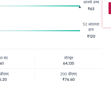
आजचे उच्च
₹63
52 आठवडा
हाय
₹120
ील बंद
वॉल्यूम
61
64,135
डीएमए
200 डीएमए
6.20
₹76.60