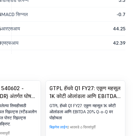
1
डिव्हिडंड उत्पन्न
3.3
4
MACD सिग्नल
-0.7
6
आरएसआय
44.25
3
एमएफआय
42.39
- 540602 -
GTPL हॅथवे Q1 FY27: एकूण महसूल
ODR) अंतर्गत घोषणा
1K कोटी ओलांडला आणि EBITDA
ान्सक्रिप्ट
20% Q-o-Q वर पोहोचला
ेल्या तिमाहीसाठी
GTPL हॅथवे Q1 FY27: एकूण महसूल 1K कोटी
ल रिझल्ट्स (स्टँडअलोन
ओलांडला आणि EBITDA 20% Q-o-Q वर
ल पोस्ट रिझल्ट्स
पोहोचला
क्रिप्ट.
बिझनेस लाईन
2 आठवडे 6 दिवसांपूर्वी
सापूर्वी