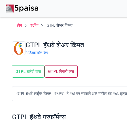
होम
स्टॉक
GTPL शेअर किंमत
GTPL हॅथवे शेअर किंमत
मीडिया
स्मॉल कॅप
GTPL खरेदी करा
GTPL विक्री करा
GTPL हॅथवे लाईव्ह किंमत : ₹59.91. हे ₹61 वर उघडले आहे मागील बंद ₹61;
GTPL हॅथवे परफॉर्मन्स