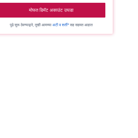
मोफत डिमॅट अकाउंट उघडा
पुढे सुरू ठेवण्याद्वारे, तुम्ही आमच्या
अटी व शर्ती*
सह सहमत आहात