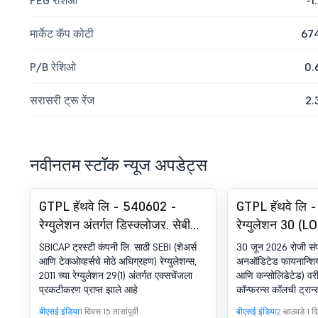
PEG रेशिओ
-1.
मार्केट कॅप कोटी
67
P/B रेशिओ
0.
सरासरी ट्रू रेंज
2.
नवीनतम स्टॉक न्यूज अपडेट्स
GTPL हॅथवे लि - 540602 -
GTPL हॅथवे लि 
रेग्युलेशन अंतर्गत डिस्क्लोजर. सेबी
रेग्युलेशन 30 (L
(एसएएसटी) रेग्युलेशन्स, 2011 चे
- अर्निंग्स कॉल ट्र
SBICAP ट्रस्टी कंपनी लि. साठी SEBI (शेअर्स
30 जून 2026 रोजी संपल
29(1)
आणि टेकओव्हर्सचे मोठे अधिग्रहण) रेग्युलेशन्स,
अनऑडिटेड फायनान्शिय
2011 च्या रेग्युलेशन 29(1) अंतर्गत एक्सचेंजला
आणि कन्सोलिडेटेड) वरी
प्रकटीकरण प्राप्त झाले आहे
कॉन्फरन्स कॉलची ट्रान्स
बीएसई इंडिया
1 दिवस 15 तासांपूर्वी
बीएसई इंडिया
2 आठवडे 1 दिव