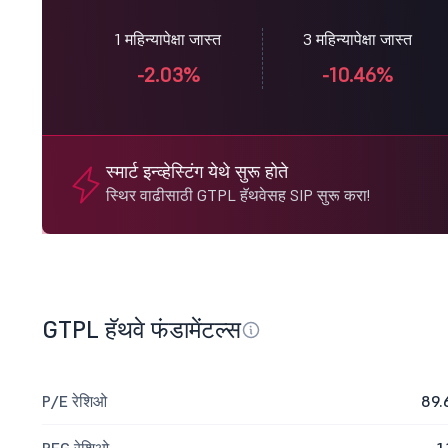
1 महिन्यापेक्षा जास्त
3 महिन्यापेक्षा जास्त
-2.03%
-10.46%
स्मार्ट इन्व्हेस्टिंग येथे सुरू होते
स्थिर वाढीसाठी GTPL हॅथवेसह SIP सुरू करा!
GTPL हॅथवे फंडामेंटल्स
P/E रेशिओ
89.