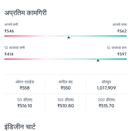
अप्रतिम कामगिरी
आजचे कमी
आजचे उच्च
₹546
₹562
52 आठवडा कमी
52 आठवडा हाय
₹414
₹597
ओपन प्राईस
मागील बंद
वॉल्यूम
₹558
₹550
1,017,909
50 डीएमए
100 डीएमए
200 डीएमए
₹516.10
₹510.80
₹515.70
इंडिजीन चार्ट