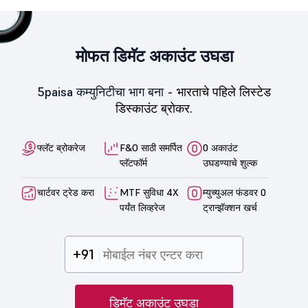
मोफत डिमॅट अकाउंट उघडा
5paisa कम्युनिटीचा भाग बना -
भारताचे पहिले लिस्टेड
डिस्काउंट ब्रोकर.
फ्लॅट ब्रोकरेज
F&O साठी समर्पित
0 अकाउंट
प्लॅटफॉर्म
उघडण्याचे शुल्क
चार्टवर ट्रेड करा
MTF सुविधा 4X
म्युच्युअल फंडवर 0
पर्यंत लिव्हरेज
ट्रान्झॅक्शन खर्च
+91
डिमॅट अकाउंट उघडा