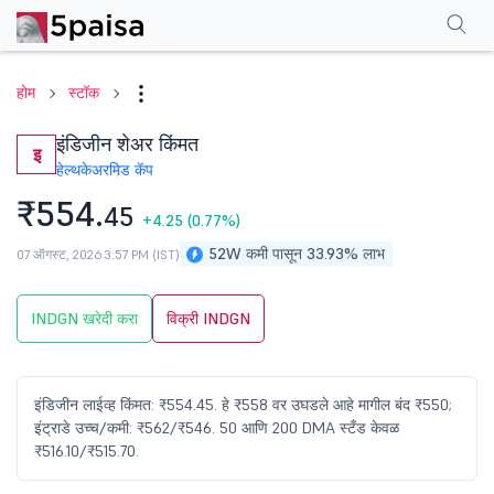
परफॉर्मन्स
फायनान्शियल्स
टेक्निकल
इव्हेंट
शेअरहोल्डिंग पॅटर्न
अधिक
एफएक्यू
होम
स्टॉक
इंडिजीन शेअर किंमत
इ
हेल्थकेअर
मिड कॅप
₹554.
45
+4.25
(0.77%)
52W कमी पासून 33.93% लाभ
07 ऑगस्ट, 2026 3:57 PM (IST)
INDGN खरेदी करा
विक्री INDGN
इंडिजीन लाईव्ह किंमत: ₹554.45. हे ₹558 वर उघडले आहे मागील बंद ₹550;
इंट्राडे उच्च/कमी: ₹562/₹546. 50 आणि 200 DMA स्टँड केवळ
₹516.10/₹515.70.