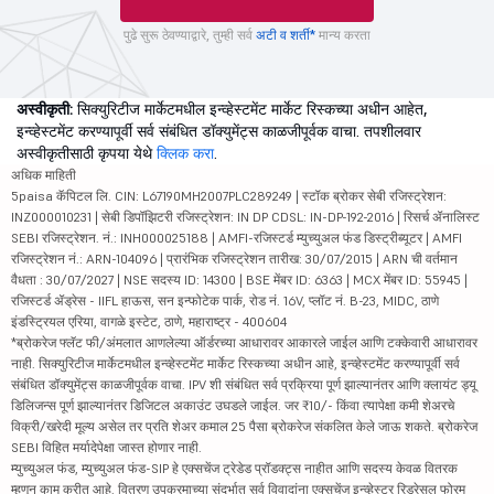
पुढे सुरू ठेवण्याद्वारे, तुम्ही सर्व
अटी व शर्ती*
मान्य करता
अस्वीकृती:
सिक्युरिटीज मार्केटमधील इन्व्हेस्टमेंट मार्केट रिस्कच्या अधीन आहेत,
इन्व्हेस्टमेंट करण्यापूर्वी सर्व संबंधित डॉक्युमेंट्स काळजीपूर्वक वाचा. तपशीलवार
अस्वीकृतीसाठी कृपया येथे
क्लिक करा
.
अधिक माहिती
5paisa कॅपिटल लि. CIN: L67190MH2007PLC289249 | स्टॉक ब्रोकर सेबी रजिस्ट्रेशन:
INZ000010231 | सेबी डिपॉझिटरी रजिस्ट्रेशन: IN DP CDSL: IN-DP-192-2016 | रिसर्च ॲनालिस्ट
SEBI रजिस्ट्रेशन. नं.: INH000025188 | AMFI-रजिस्टर्ड म्युच्युअल फंड डिस्ट्रीब्यूटर | AMFI
रजिस्ट्रेशन नं.: ARN-104096 | प्रारंभिक रजिस्ट्रेशन तारीख: 30/07/2015 | ARN ची वर्तमान
वैधता : 30/07/2027 | NSE सदस्य ID: 14300 | BSE मेंबर ID: 6363 | MCX मेंबर ID: 55945 |
रजिस्टर्ड ॲड्रेस - IIFL हाऊस, सन इन्फोटेक पार्क, रोड नं. 16V, प्लॉट नं. B-23, MIDC, ठाणे
इंडस्ट्रियल एरिया, वागळे इस्टेट, ठाणे, महाराष्ट्र - 400604
*ब्रोकरेज फ्लॅट फी/अंमलात आणलेल्या ऑर्डरच्या आधारावर आकारले जाईल आणि टक्केवारी आधारावर
नाही. सिक्युरिटीज मार्केटमधील इन्व्हेस्टमेंट मार्केट रिस्कच्या अधीन आहे, इन्व्हेस्टमेंट करण्यापूर्वी सर्व
संबंधित डॉक्युमेंट्स काळजीपूर्वक वाचा. IPV शी संबंधित सर्व प्रक्रिया पूर्ण झाल्यानंतर आणि क्लायंट ड्यू
डिलिजन्स पूर्ण झाल्यानंतर डिजिटल अकाउंट उघडले जाईल. जर ₹10/- किंवा त्यापेक्षा कमी शेअरचे
विक्री/खरेदी मूल्य असेल तर प्रति शेअर कमाल 25 पैसा ब्रोकरेज संकलित केले जाऊ शकते. ब्रोकरेज
SEBI विहित मर्यादेपेक्षा जास्त होणार नाही.
म्युच्युअल फंड, म्युच्युअल फंड-SIP हे एक्सचेंज ट्रेडेड प्रॉडक्ट्स नाहीत आणि सदस्य केवळ वितरक
म्हणून काम करीत आहे. वितरण उपक्रमाच्या संदर्भात सर्व विवादांना एक्सचेंज इन्व्हेस्टर रिड्रेसल फोरम