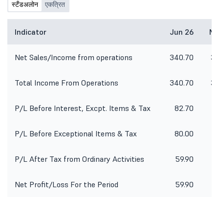
स्टँडअलोन
एकत्रित
Indicator
Jun 26
Ma
Net Sales/Income from operations
340.70
36
Total Income From Operations
340.70
36
P/L Before Interest, Excpt. Items & Tax
82.70
9
P/L Before Exceptional Items & Tax
80.00
9
P/L After Tax from Ordinary Activities
59.90
Net Profit/Loss For the Period
59.90