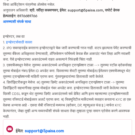
किंवा आर्बिट्रेशन यंत्रणेचा ॲक्सेस नसेल.
अनुपालन अधिकारी:
श्री. रवींद्र कळवणकर, ईमेल: support@5paisa.com, सपोर्ट डेस्क
हेल्पलाईन: 8976689766
आमच्याशी संपर्क साधा
इन्व्हेस्टर, लक्ष द्या
1.
इन्व्हेस्टर्ससाठी सल्ला
2. IPO सबस्क्राईब करताना इन्व्हेस्टरद्वारे चेक जारी करण्याची गरज नाही. वाटप झाल्यास पेमेंट करण्याची
तुमच्या बँकेला अधिकृतता देण्यासाठी, ॲप्लिकेशन फॉर्ममध्ये केवळ बँक अकाउंट नंबर लिहा आणि स्वाक्षरी
करा. पैसे इन्व्हेस्टरच्या अकाउंटमध्ये राहत असल्याने रिफंडची चिंता नाही.
3. एक्सचेंजमधून मेसेज: तुमच्या अकाउंटमध्ये अनधिकृत ट्रान्झॅक्शन टाळा --> तुमच्या स्टॉक ब्रोकर्ससह
तुमचा मोबाईल नंबर/ईमेल ID अपडेट करा. दिवसाच्या शेवटी तुमच्या मोबाईल/ईमेलवर एक्सचेंजमधून थेट
तुमच्या ट्रान्झॅक्शनची माहिती प्राप्त करा. गुंतवणूकदारांच्या हितासाठी जारी केलेले.
4. डिपॉझिटरीकडून मेसेज: अ) तुमच्या डिमॅट अकाउंटमध्ये अनधिकृत ट्रान्झॅक्शन टाळा -> तुमच्या
डिपॉझिटरी सहभागीसह तुमचा मोबाईल नंबर अपडेट करा. इन्व्हेस्टरच्या हितासाठी जारी केलेल्या त्याच
दिवशी CDSL कडून थेट तुमच्या डिमॅट अकाउंटमध्ये सर्व डेबिट आणि इतर महत्त्वाच्या ट्रान्झॅक्शनसाठी
तुमच्या रजिस्टर्ड मोबाईलवर अलर्ट प्राप्त करा. ब) सिक्युरिटीज मार्केटमध्ये व्यवहार करताना KYC हा एक
वेळचा अभ्यास आहे - एकदा सेबी रजिस्टर्ड मध्यस्थ (ब्रोकर, DP, म्युच्युअल फंड इ.) मार्फत KYC
केल्यानंतर, जेव्हा तुम्ही अन्य मध्यस्थीशी संपर्क साधता तेव्हा तुम्हाला पुन्हा समान प्रोसेस करणे आवश्यक
नाही.
ईमेल:
support@5paisa.com