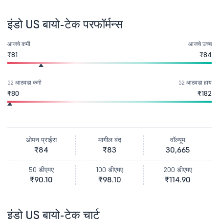
इंडो US बायो-टेक परफॉर्मन्स
आजचे कमी
आजचे उच्च
₹81
₹84
52 आठवडा कमी
52 आठवडा हाय
₹80
₹182
ओपन प्राईस
मागील बंद
वॉल्यूम
₹84
₹83
30,665
50 डीएमए
100 डीएमए
200 डीएमए
₹90.10
₹98.10
₹114.90
इंडो US बायो-टेक चार्ट