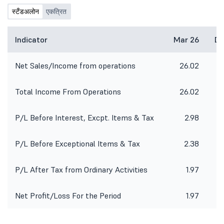
स्टँडअलोन
एकत्रित
Indicator
Mar 26
De
Net Sales/Income from operations
26.02
2
Total Income From Operations
26.02
2
P/L Before Interest, Excpt. Items & Tax
2.98
P/L Before Exceptional Items & Tax
2.38
P/L After Tax from Ordinary Activities
1.97
Net Profit/Loss For the Period
1.97