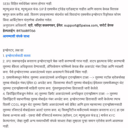
SEBI विहित मर्यादेपेक्षा जास्त होणार नाही.
म्युच्युअल फंड, म्युच्युअल फंड-SIP हे एक्सचेंज ट्रेडेड प्रॉडक्ट्स नाहीत आणि सदस्य केवळ वितरक
म्हणून काम करीत आहे. वितरण उपक्रमाच्या संदर्भात सर्व विवादांना एक्सचेंज इन्व्हेस्टर रिड्रेसल फोरम
किंवा आर्बिट्रेशन यंत्रणेचा ॲक्सेस नसेल.
अनुपालन अधिकारी:
श्री. रवींद्र कळवणकर, ईमेल: support@5paisa.com, सपोर्ट डेस्क
हेल्पलाईन: 8976689766
आमच्याशी संपर्क साधा
इन्व्हेस्टर, लक्ष द्या
1.
इन्व्हेस्टर्ससाठी सल्ला
2. IPO सबस्क्राईब करताना इन्व्हेस्टरद्वारे चेक जारी करण्याची गरज नाही. वाटप झाल्यास पेमेंट करण्याची
तुमच्या बँकेला अधिकृतता देण्यासाठी, ॲप्लिकेशन फॉर्ममध्ये केवळ बँक अकाउंट नंबर लिहा आणि स्वाक्षरी
करा. पैसे इन्व्हेस्टरच्या अकाउंटमध्ये राहत असल्याने रिफंडची चिंता नाही.
3. एक्सचेंजमधून मेसेज: तुमच्या अकाउंटमध्ये अनधिकृत ट्रान्झॅक्शन टाळा --> तुमच्या स्टॉक ब्रोकर्ससह
तुमचा मोबाईल नंबर/ईमेल ID अपडेट करा. दिवसाच्या शेवटी तुमच्या मोबाईल/ईमेलवर एक्सचेंजमधून थेट
तुमच्या ट्रान्झॅक्शनची माहिती प्राप्त करा. गुंतवणूकदारांच्या हितासाठी जारी केलेले.
4. डिपॉझिटरीकडून मेसेज: अ) तुमच्या डिमॅट अकाउंटमध्ये अनधिकृत ट्रान्झॅक्शन टाळा -> तुमच्या
डिपॉझिटरी सहभागीसह तुमचा मोबाईल नंबर अपडेट करा. इन्व्हेस्टरच्या हितासाठी जारी केलेल्या त्याच
दिवशी CDSL कडून थेट तुमच्या डिमॅट अकाउंटमध्ये सर्व डेबिट आणि इतर महत्त्वाच्या ट्रान्झॅक्शनसाठी
तुमच्या रजिस्टर्ड मोबाईलवर अलर्ट प्राप्त करा. ब) सिक्युरिटीज मार्केटमध्ये व्यवहार करताना KYC हा एक
वेळचा अभ्यास आहे - एकदा सेबी रजिस्टर्ड मध्यस्थ (ब्रोकर, DP, म्युच्युअल फंड इ.) मार्फत KYC
केल्यानंतर, जेव्हा तुम्ही अन्य मध्यस्थीशी संपर्क साधता तेव्हा तुम्हाला पुन्हा समान प्रोसेस करणे आवश्यक
नाही.