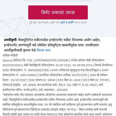
डिमॅट अकाउंट उघडा
पुढे सुरू ठेवण्याद्वारे, तुम्ही सर्व
अटी व शर्ती*
मान्य करता
अस्वीकृती:
सिक्युरिटीज मार्केटमधील इन्व्हेस्टमेंट मार्केट रिस्कच्या अधीन आहेत,
इन्व्हेस्टमेंट करण्यापूर्वी सर्व संबंधित डॉक्युमेंट्स काळजीपूर्वक वाचा. तपशीलवार
अस्वीकृतीसाठी कृपया येथे
क्लिक करा
.
अधिक माहिती
5paisa कॅपिटल लि. CIN: L67190MH2007PLC289249 | स्टॉक ब्रोकर सेबी रजिस्ट्रेशन:
INZ000010231 | सेबी डिपॉझिटरी रजिस्ट्रेशन: IN DP CDSL: IN-DP-192-2016 | रिसर्च ॲनालिस्ट
SEBI रजिस्ट्रेशन. नं.: INH000025188 | AMFI-रजिस्टर्ड म्युच्युअल फंड डिस्ट्रीब्यूटर | AMFI
रजिस्ट्रेशन नं.: ARN-104096 | प्रारंभिक रजिस्ट्रेशन तारीख: 30/07/2015 | ARN ची वर्तमान
वैधता : 30/07/2027 | NSE सदस्य ID: 14300 | BSE मेंबर ID: 6363 | MCX मेंबर ID: 55945 |
रजिस्टर्ड ॲड्रेस - IIFL हाऊस, सन इन्फोटेक पार्क, रोड नं. 16V, प्लॉट नं. B-23, MIDC, ठाणे
इंडस्ट्रियल एरिया, वागळे इस्टेट, ठाणे, महाराष्ट्र - 400604
*ब्रोकरेज फ्लॅट फी/अंमलात आणलेल्या ऑर्डरच्या आधारावर आकारले जाईल आणि टक्केवारी आधारावर
नाही. सिक्युरिटीज मार्केटमधील इन्व्हेस्टमेंट मार्केट रिस्कच्या अधीन आहे, इन्व्हेस्टमेंट करण्यापूर्वी सर्व
संबंधित डॉक्युमेंट्स काळजीपूर्वक वाचा. IPV शी संबंधित सर्व प्रक्रिया पूर्ण झाल्यानंतर आणि क्लायंट ड्यू
डिलिजन्स पूर्ण झाल्यानंतर डिजिटल अकाउंट उघडले जाईल. जर ₹10/- किंवा त्यापेक्षा कमी शेअरचे
विक्री/खरेदी मूल्य असेल तर प्रति शेअर कमाल 25 पैसा ब्रोकरेज संकलित केले जाऊ शकते. ब्रोकरेज