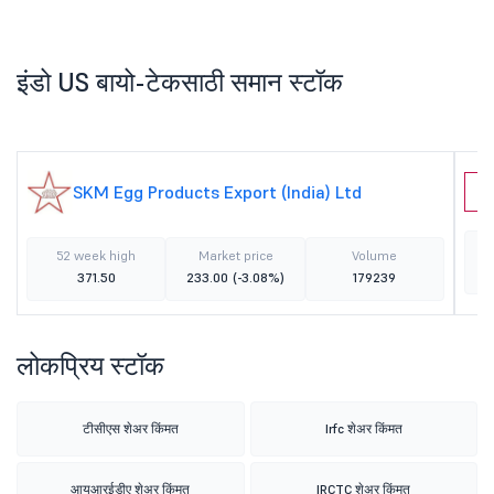
इंडो US बायो-टेकसाठी समान स्टॉक
SKM Egg Products Export (India) Ltd
H
52 week high
Market price
Volume
371.50
233.00
(-3.08%)
179239
लोकप्रिय स्टॉक
टीसीएस शेअर किंमत
Irfc शेअर किंमत
आयआरईडीए शेअर किंमत
IRCTC शेअर किंमत