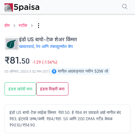
परफॉर्मन्स
फायनान्शियल्स
टेक्निकल
इव्हेंट
शेअरहोल्डिंग पॅटर्न
अधिक
एफएक्यू
होम
स्टॉक
इंडो US बायो-टेक शेअर किंमत
खाद्यपदार्थ, पेय आणि तंबाखू
स्मॉल कॅप
₹81.
50
-1.29
(-1.56%)
मागील आठवड्यात नवीन 52W लो
05 ऑगस्ट, 2026 3:52 PM (IST)
इंडस खरेदी करा
इंडस विक्री करा
इंडो US बायो-टेक लाईव्ह किंमत: ₹81.50. हे ₹84 वर उघडले आहे मागील बंद
₹83; इंट्राडे उच्च/कमी: ₹84/₹81. 50 आणि 200 DMA स्टँड केवळ
₹90.10/₹114.90.