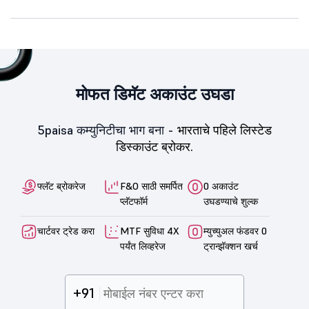
मोफत डिमॅट अकाउंट उघडा
5paisa कम्युनिटीचा भाग बना -
भारताचे पहिले लिस्टेड
डिस्काउंट ब्रोकर.
फ्लॅट ब्रोकरेज
F&O साठी समर्पित
0 अकाउंट
प्लॅटफॉर्म
उघडण्याचे शुल्क
चार्टवर ट्रेड करा
MTF सुविधा 4X
म्युच्युअल फंडवर 0
पर्यंत लिव्हरेज
ट्रान्झॅक्शन खर्च
+91