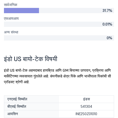
सार्वजनिक
31.7%
एफआयआय
0.01%
अन्य संस्था
0%
इंडो US बायो-टेक विषयी
इंडो US बायो-टेक अहमदाबाद हायब्रिड आणि GM बियाच्या उत्पादन, प्रक्रिया आणि
मार्केटिंगच्या व्यवसायात गुंतलेले आहे. कंपनीकडे क्षेत्र पिके आणि भाजीपाला पिकांची सी
प्रॉडक्ट श्रेणी आहे.
एनएसई सिम्बॉल
इंडस
बीएसई सिम्बॉल
541304
आयसिन
INE250Z01010