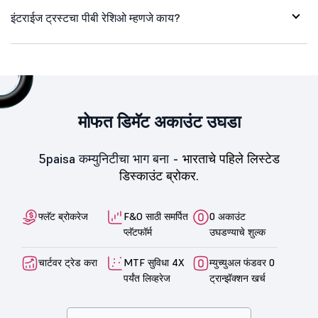
इंटराईज ट्रस्टचा पीबी रेशिओ म्हणजे काय?
मोफत डिमॅट अकाउंट उघडा
5paisa कम्युनिटीचा भाग बना -
भारताचे पहिले लिस्टेड
डिस्काउंट ब्रोकर.
फ्लॅट ब्रोकरेज
F&O साठी समर्पित
0 अकाउंट
प्लॅटफॉर्म
उघडण्याचे शुल्क
चार्टवर ट्रेड करा
MTF सुविधा 4X
म्युच्युअल फंडवर 0
पर्यंत लिव्हरेज
ट्रान्झॅक्शन खर्च