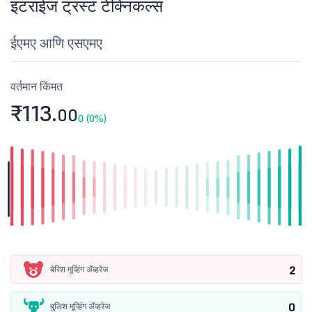
इंटराईज ट्रस्ट टेक्निकल्स
ईएमए आणि एसएमए
वर्तमान किंमत
₹113.
00
0 (0%)
2
बेरिश मूव्हिंग ॲव्हरेज
0
बुलिश मूव्हिंग ॲव्हरेज