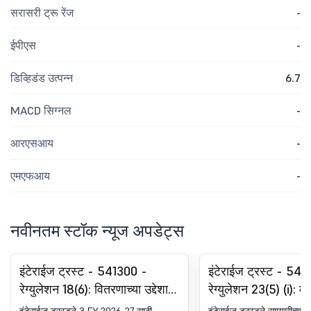
सरासरी ट्रू रेंज
-
ईपीएस
-
डिव्हिडंड उत्पन्न
6.7
MACD सिग्नल
-
आरएसआय
-
एमएफआय
-
नवीनतम स्टॉक न्यूज अपडेट्स
इंटेराईज ट्रस्ट - 541300 -
इंटेराईज ट्रस्ट - 54
रेग्युलेशन 18(6): वितरणाच्या उद्देशाने
रेग्युलेशन 23(5) (i): मट
रेकॉर्ड तारखेचे प्रकटीकरण
प्रकटीकरण