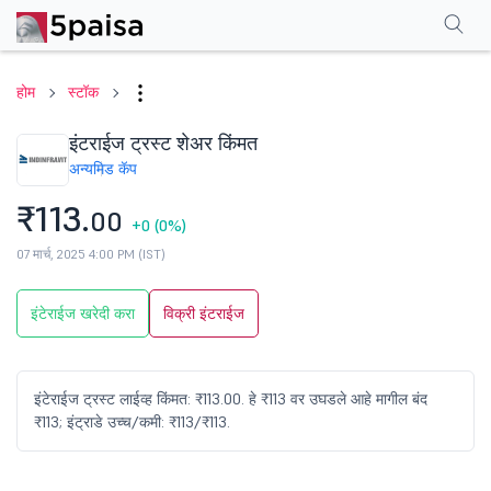
परफॉर्मन्स
फायनान्शियल्स
टेक्निकल
इव्हेंट
शेअरहोल्डिंग पॅटर्न
अधिक
एफएक्यू
होम
स्टॉक
इंटराईज ट्रस्ट शेअर किंमत
अन्य
मिड कॅप
₹113.
00
+0
(0%)
07 मार्च, 2025 4:00 PM (IST)
इंटेराईज खरेदी करा
विक्री इंटराईज
इंटेराईज ट्रस्ट लाईव्ह किंमत: ₹113.00. हे ₹113 वर उघडले आहे मागील बंद
₹113; इंट्राडे उच्च/कमी: ₹113/₹113.