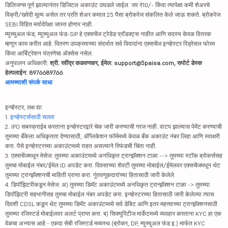
डिलिजन्स पूर्ण झाल्यानंतर डिजिटल अकाउंट उघडले जाईल. जर ₹10/- किंवा त्यापेक्षा कमी शेअरचे
विक्री/खरेदी मूल्य असेल तर प्रति शेअर कमाल 25 पैसा ब्रोकरेज संकलित केले जाऊ शकते. ब्रोकरेज
SEBI विहित मर्यादेपेक्षा जास्त होणार नाही.
म्युच्युअल फंड, म्युच्युअल फंड-SIP हे एक्सचेंज ट्रेडेड प्रॉडक्ट्स नाहीत आणि सदस्य केवळ वितरक
म्हणून काम करीत आहे. वितरण उपक्रमाच्या संदर्भात सर्व विवादांना एक्सचेंज इन्व्हेस्टर रिड्रेसल फोरम
किंवा आर्बिट्रेशन यंत्रणेचा ॲक्सेस नसेल.
अनुपालन अधिकारी:
श्री. रवींद्र कळवणकर, ईमेल: support@5paisa.com, सपोर्ट डेस्क
हेल्पलाईन: 8976689766
आमच्याशी संपर्क साधा
इन्व्हेस्टर, लक्ष द्या
1.
इन्व्हेस्टर्ससाठी सल्ला
2. IPO सबस्क्राईब करताना इन्व्हेस्टरद्वारे चेक जारी करण्याची गरज नाही. वाटप झाल्यास पेमेंट करण्याची
तुमच्या बँकेला अधिकृतता देण्यासाठी, ॲप्लिकेशन फॉर्ममध्ये केवळ बँक अकाउंट नंबर लिहा आणि स्वाक्षरी
करा. पैसे इन्व्हेस्टरच्या अकाउंटमध्ये राहत असल्याने रिफंडची चिंता नाही.
3. एक्सचेंजमधून मेसेज: तुमच्या अकाउंटमध्ये अनधिकृत ट्रान्झॅक्शन टाळा --> तुमच्या स्टॉक ब्रोकर्ससह
तुमचा मोबाईल नंबर/ईमेल ID अपडेट करा. दिवसाच्या शेवटी तुमच्या मोबाईल/ईमेलवर एक्सचेंजमधून थेट
तुमच्या ट्रान्झॅक्शनची माहिती प्राप्त करा. गुंतवणूकदारांच्या हितासाठी जारी केलेले.
4. डिपॉझिटरीकडून मेसेज: अ) तुमच्या डिमॅट अकाउंटमध्ये अनधिकृत ट्रान्झॅक्शन टाळा -> तुमच्या
डिपॉझिटरी सहभागीसह तुमचा मोबाईल नंबर अपडेट करा. इन्व्हेस्टरच्या हितासाठी जारी केलेल्या त्याच
दिवशी CDSL कडून थेट तुमच्या डिमॅट अकाउंटमध्ये सर्व डेबिट आणि इतर महत्त्वाच्या ट्रान्झॅक्शनसाठी
तुमच्या रजिस्टर्ड मोबाईलवर अलर्ट प्राप्त करा. ब) सिक्युरिटीज मार्केटमध्ये व्यवहार करताना KYC हा एक
वेळचा अभ्यास आहे - एकदा सेबी रजिस्टर्ड मध्यस्थ (ब्रोकर, DP, म्युच्युअल फंड इ.) मार्फत KYC