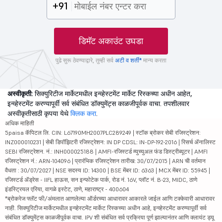
+91
डिमॅट अकाउंट उघडा
पुढे सुरू ठेवण्याद्वारे, तुम्ही सर्व
अटी व शर्ती*
मान्य करता
अस्वीकृती:
सिक्युरिटीज मार्केटमधील इन्व्हेस्टमेंट मार्केट रिस्कच्या अधीन आहेत,
इन्व्हेस्टमेंट करण्यापूर्वी सर्व संबंधित डॉक्युमेंट्स काळजीपूर्वक वाचा. तपशीलवार
अस्वीकृतीसाठी कृपया येथे
क्लिक करा
.
अधिक माहिती
5paisa कॅपिटल लि. CIN: L67190MH2007PLC289249 | स्टॉक ब्रोकर सेबी रजिस्ट्रेशन:
INZ000010231 | सेबी डिपॉझिटरी रजिस्ट्रेशन: IN DP CDSL: IN-DP-192-2016 | रिसर्च ॲनालिस्ट
SEBI रजिस्ट्रेशन. नं.: INH000025188 | AMFI-रजिस्टर्ड म्युच्युअल फंड डिस्ट्रीब्यूटर | AMFI
रजिस्ट्रेशन नं.: ARN-104096 | प्रारंभिक रजिस्ट्रेशन तारीख: 30/07/2015 | ARN ची वर्तमान
वैधता : 30/07/2027 | NSE सदस्य ID: 14300 | BSE मेंबर ID: 6363 | MCX मेंबर ID: 55945 |
रजिस्टर्ड ॲड्रेस - IIFL हाऊस, सन इन्फोटेक पार्क, रोड नं. 16V, प्लॉट नं. B-23, MIDC, ठाणे
इंडस्ट्रियल एरिया, वागळे इस्टेट, ठाणे, महाराष्ट्र - 400604
*ब्रोकरेज फ्लॅट फी/अंमलात आणलेल्या ऑर्डरच्या आधारावर आकारले जाईल आणि टक्केवारी आधारावर
नाही. सिक्युरिटीज मार्केटमधील इन्व्हेस्टमेंट मार्केट रिस्कच्या अधीन आहे, इन्व्हेस्टमेंट करण्यापूर्वी सर्व
संबंधित डॉक्युमेंट्स काळजीपूर्वक वाचा. IPV शी संबंधित सर्व प्रक्रिया पूर्ण झाल्यानंतर आणि क्लायंट ड्यू