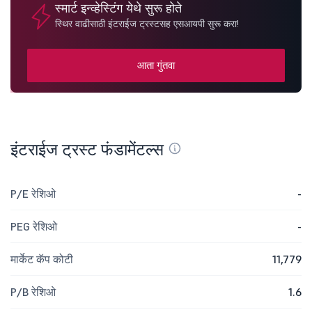
स्मार्ट इन्व्हेस्टिंग येथे सुरू होते
स्थिर वाढीसाठी इंटराईज ट्रस्टसह एसआयपी सुरू करा!
आता गुंतवा
इंटराईज ट्रस्ट फंडामेंटल्स
P/E रेशिओ
-
PEG रेशिओ
-
मार्केट कॅप कोटी
11,779
P/B रेशिओ
1.6