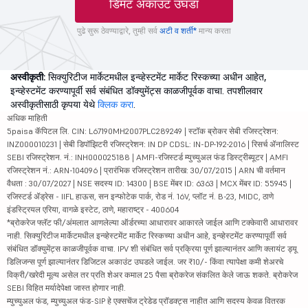
डिमॅट अकाउंट उघडा
पुढे सुरू ठेवण्याद्वारे, तुम्ही सर्व
अटी व शर्ती*
मान्य करता
अस्वीकृती:
सिक्युरिटीज मार्केटमधील इन्व्हेस्टमेंट मार्केट रिस्कच्या अधीन आहेत,
इन्व्हेस्टमेंट करण्यापूर्वी सर्व संबंधित डॉक्युमेंट्स काळजीपूर्वक वाचा. तपशीलवार
अस्वीकृतीसाठी कृपया येथे
क्लिक करा
.
अधिक माहिती
5paisa कॅपिटल लि. CIN: L67190MH2007PLC289249 | स्टॉक ब्रोकर सेबी रजिस्ट्रेशन:
INZ000010231 | सेबी डिपॉझिटरी रजिस्ट्रेशन: IN DP CDSL: IN-DP-192-2016 | रिसर्च ॲनालिस्ट
SEBI रजिस्ट्रेशन. नं.: INH000025188 | AMFI-रजिस्टर्ड म्युच्युअल फंड डिस्ट्रीब्यूटर | AMFI
रजिस्ट्रेशन नं.: ARN-104096 | प्रारंभिक रजिस्ट्रेशन तारीख: 30/07/2015 | ARN ची वर्तमान
वैधता : 30/07/2027 | NSE सदस्य ID: 14300 | BSE मेंबर ID: 6363 | MCX मेंबर ID: 55945 |
रजिस्टर्ड ॲड्रेस - IIFL हाऊस, सन इन्फोटेक पार्क, रोड नं. 16V, प्लॉट नं. B-23, MIDC, ठाणे
इंडस्ट्रियल एरिया, वागळे इस्टेट, ठाणे, महाराष्ट्र - 400604
*ब्रोकरेज फ्लॅट फी/अंमलात आणलेल्या ऑर्डरच्या आधारावर आकारले जाईल आणि टक्केवारी आधारावर
नाही. सिक्युरिटीज मार्केटमधील इन्व्हेस्टमेंट मार्केट रिस्कच्या अधीन आहे, इन्व्हेस्टमेंट करण्यापूर्वी सर्व
संबंधित डॉक्युमेंट्स काळजीपूर्वक वाचा. IPV शी संबंधित सर्व प्रक्रिया पूर्ण झाल्यानंतर आणि क्लायंट ड्यू
डिलिजन्स पूर्ण झाल्यानंतर डिजिटल अकाउंट उघडले जाईल. जर ₹10/- किंवा त्यापेक्षा कमी शेअरचे
विक्री/खरेदी मूल्य असेल तर प्रति शेअर कमाल 25 पैसा ब्रोकरेज संकलित केले जाऊ शकते. ब्रोकरेज
SEBI विहित मर्यादेपेक्षा जास्त होणार नाही.
म्युच्युअल फंड, म्युच्युअल फंड-SIP हे एक्सचेंज ट्रेडेड प्रॉडक्ट्स नाहीत आणि सदस्य केवळ वितरक