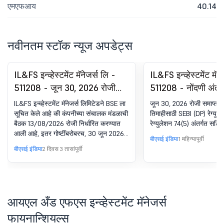
एमएफआय
40.14
नवीनतम स्टॉक न्यूज अपडेट्स
IL&FS इन्व्हेस्टमेंट मॅनेजर्स लि -
IL&FS इन्व्हेस्टमेंट मॅन
511208 - जून 30, 2026 रोजी
511208 - नोंदणी अंतर
समाप्त झालेल्या तिमाहीसाठी कंपनीचे
प्रमाणपत्र. SEBI (DP) 
IL&FS इन्व्हेस्टमेंट मॅनेजर्स लिमिटेडने BSE ला
जून 30, 2026 रोजी समाप्त झा
अनऑडिटेड स्टँडअलोन आणि
2018 चे 74 (5)
सूचित केले आहे की कंपनीच्या संचालक मंडळाची
तिमाहीसाठी SEBI (DP) रेग्युले
बैठक 13/08/2026 रोजी निर्धारित करण्यात
रेग्युलेशन 74(5) अंतर्गत सर्टि
कन्सोलिडेटेड फायनान्शियल
आली आहे, इतर गोष्टींबरोबरच, 30 जून 2026
रिझल्ट्स विचारात घेण्यासाठी आणि
बीएसई इंडिया
1 महिन्यापूर्वी
रोजी संपलेल्या तिमाहीसाठी कंपनीचे अनऑडिटेड
बीएसई इंडिया
2 दिवस 3 तासांपूर्वी
मंजूर करण्यासाठी बोर्ड मीटिंग सूचना
स्टँडअलोन आणि कन्सोलिडेटेड फायनान्शियल
परिणाम विचारात घेण्यासाठी आणि मंजूर
करण्यासाठी. तसेच, इनसायडर ट्रेडिंग प्रतिबंध
करण्यासाठी कंपनीच्या आचारसंहितेनुसार,
फायनान्शियल परिणामांची घोषणा केल्यानंतर
आयएल अँड एफएस इन्व्हेस्टमेंट मॅनेजर्स
कंपनीच्या सिक्युरिटीजमध्ये डील करण्यासाठी
ट्रेडिंग विंडो 48 तासांपर्यंत बंद राहील.
फायनान्शियल्स