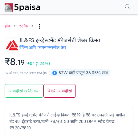
परफॉर्मन्स
फायनान्शियल्स
टेक्निकल
इव्हेंट
शेअरहोल्डिंग पॅटर्न
अधिक
एफएक्यू
होम
स्टॉक
IL&FS इन्व्हेस्टमेंट मॅनेजर्सची शेअर किंमत
बँकिंग आणि फायनान्स
स्मॉल कॅप
₹8.
19
+0.1
(1.24%)
52W कमी पासून 36.05% लाभ
07 ऑगस्ट, 2026 3:52 PM (IST)
आयव्हीसी खरेदी करा
विक्री आयव्हीसी
IL&FS इन्व्हेस्टमेंट मॅनेजर्स लाईव्ह किंमत: ₹8.19. हे ₹8 वर उघडले आहे मागील
बंद ₹8; इंट्राडे उच्च/कमी: ₹8/₹8. 50 आणि 200 DMA स्टँड केवळ
₹8.20/₹8.10.