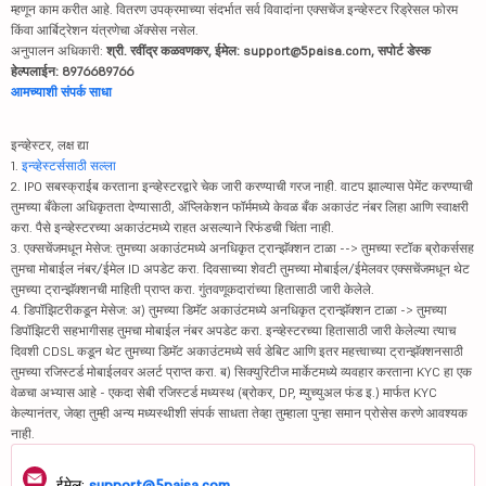
म्हणून काम करीत आहे. वितरण उपक्रमाच्या संदर्भात सर्व विवादांना एक्सचेंज इन्व्हेस्टर रिड्रेसल फोरम
किंवा आर्बिट्रेशन यंत्रणेचा ॲक्सेस नसेल.
अनुपालन अधिकारी:
श्री. रवींद्र कळवणकर, ईमेल: support@5paisa.com, सपोर्ट डेस्क
हेल्पलाईन: 8976689766
आमच्याशी संपर्क साधा
इन्व्हेस्टर, लक्ष द्या
1.
इन्व्हेस्टर्ससाठी सल्ला
2. IPO सबस्क्राईब करताना इन्व्हेस्टरद्वारे चेक जारी करण्याची गरज नाही. वाटप झाल्यास पेमेंट करण्याची
तुमच्या बँकेला अधिकृतता देण्यासाठी, ॲप्लिकेशन फॉर्ममध्ये केवळ बँक अकाउंट नंबर लिहा आणि स्वाक्षरी
करा. पैसे इन्व्हेस्टरच्या अकाउंटमध्ये राहत असल्याने रिफंडची चिंता नाही.
3. एक्सचेंजमधून मेसेज: तुमच्या अकाउंटमध्ये अनधिकृत ट्रान्झॅक्शन टाळा --> तुमच्या स्टॉक ब्रोकर्ससह
तुमचा मोबाईल नंबर/ईमेल ID अपडेट करा. दिवसाच्या शेवटी तुमच्या मोबाईल/ईमेलवर एक्सचेंजमधून थेट
तुमच्या ट्रान्झॅक्शनची माहिती प्राप्त करा. गुंतवणूकदारांच्या हितासाठी जारी केलेले.
4. डिपॉझिटरीकडून मेसेज: अ) तुमच्या डिमॅट अकाउंटमध्ये अनधिकृत ट्रान्झॅक्शन टाळा -> तुमच्या
डिपॉझिटरी सहभागीसह तुमचा मोबाईल नंबर अपडेट करा. इन्व्हेस्टरच्या हितासाठी जारी केलेल्या त्याच
दिवशी CDSL कडून थेट तुमच्या डिमॅट अकाउंटमध्ये सर्व डेबिट आणि इतर महत्त्वाच्या ट्रान्झॅक्शनसाठी
तुमच्या रजिस्टर्ड मोबाईलवर अलर्ट प्राप्त करा. ब) सिक्युरिटीज मार्केटमध्ये व्यवहार करताना KYC हा एक
वेळचा अभ्यास आहे - एकदा सेबी रजिस्टर्ड मध्यस्थ (ब्रोकर, DP, म्युच्युअल फंड इ.) मार्फत KYC
केल्यानंतर, जेव्हा तुम्ही अन्य मध्यस्थीशी संपर्क साधता तेव्हा तुम्हाला पुन्हा समान प्रोसेस करणे आवश्यक
नाही.
ईमेल:
support@5paisa.com