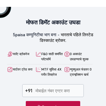
मोफत डिमॅट अकाउंट उघडा
5paisa कम्युनिटीचा भाग बना -
भारताचे पहिले लिस्टेड
डिस्काउंट ब्रोकर.
फ्लॅट ब्रोकरेज
F&O साठी समर्पित
0 अकाउंट
प्लॅटफॉर्म
उघडण्याचे शुल्क
चार्टवर ट्रेड करा
MTF सुविधा 4X
म्युच्युअल फंडवर 0
पर्यंत लिव्हरेज
ट्रान्झॅक्शन खर्च
+91