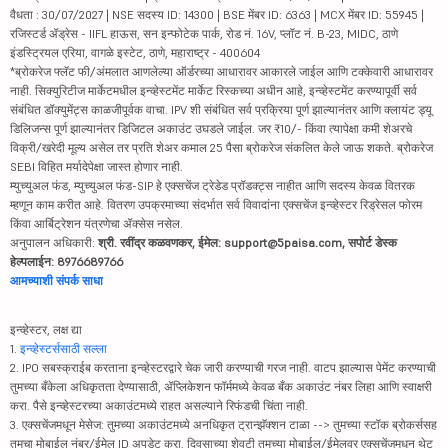
वैधता : 30/07/2027 | NSE सदस्य ID: 14300 | BSE मेंबर ID: 6363 | MCX मेंबर ID: 55945 |
रजिस्टर्ड ॲड्रेस - IIFL हाऊस, सन इन्फोटेक पार्क, रोड नं. 16V, प्लॉट नं. B-23, MIDC, ठाणे
इंडस्ट्रियल एरिया, वागळे इस्टेट, ठाणे, महाराष्ट्र - 400604
*ब्रोकरेज फ्लॅट फी/अंमलात आणलेल्या ऑर्डरच्या आधारावर आकारले जाईल आणि टक्केवारी आधारावर
नाही. सिक्युरिटीज मार्केटमधील इन्व्हेस्टमेंट मार्केट रिस्कच्या अधीन आहे, इन्व्हेस्टमेंट करण्यापूर्वी सर्व
संबंधित डॉक्युमेंट्स काळजीपूर्वक वाचा. IPV शी संबंधित सर्व प्रक्रिया पूर्ण झाल्यानंतर आणि क्लायंट ड्यू
डिलिजन्स पूर्ण झाल्यानंतर डिजिटल अकाउंट उघडले जाईल. जर ₹10/- किंवा त्यापेक्षा कमी शेअरचे
विक्री/खरेदी मूल्य असेल तर प्रति शेअर कमाल 25 पैसा ब्रोकरेज संकलित केले जाऊ शकते. ब्रोकरेज
SEBI विहित मर्यादेपेक्षा जास्त होणार नाही.
म्युच्युअल फंड, म्युच्युअल फंड-SIP हे एक्सचेंज ट्रेडेड प्रॉडक्ट्स नाहीत आणि सदस्य केवळ वितरक
म्हणून काम करीत आहे. वितरण उपक्रमाच्या संदर्भात सर्व विवादांना एक्सचेंज इन्व्हेस्टर रिड्रेसल फोरम
किंवा आर्बिट्रेशन यंत्रणेचा ॲक्सेस नसेल.
अनुपालन अधिकारी:
श्री. रवींद्र कळवणकर, ईमेल: support@5paisa.com, सपोर्ट डेस्क
हेल्पलाईन: 8976689766
आमच्याशी संपर्क साधा
इन्व्हेस्टर, लक्ष द्या
1.
इन्व्हेस्टर्ससाठी सल्ला
2. IPO सबस्क्राईब करताना इन्व्हेस्टरद्वारे चेक जारी करण्याची गरज नाही. वाटप झाल्यास पेमेंट करण्याची
तुमच्या बँकेला अधिकृतता देण्यासाठी, ॲप्लिकेशन फॉर्ममध्ये केवळ बँक अकाउंट नंबर लिहा आणि स्वाक्षरी
करा. पैसे इन्व्हेस्टरच्या अकाउंटमध्ये राहत असल्याने रिफंडची चिंता नाही.
3. एक्सचेंजमधून मेसेज: तुमच्या अकाउंटमध्ये अनधिकृत ट्रान्झॅक्शन टाळा --> तुमच्या स्टॉक ब्रोकर्ससह
तुमचा मोबाईल नंबर/ईमेल ID अपडेट करा. दिवसाच्या शेवटी तुमच्या मोबाईल/ईमेलवर एक्सचेंजमधून थेट