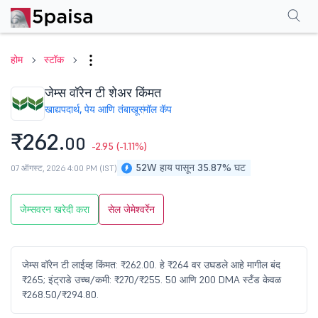
परफॉर्मन्स
फायनान्शियल्स
टेक्निकल
इव्हेंट
शेअरहोल्डिंग पॅटर्न
अधिक
एफएक्यू
होम
स्टॉक
जेम्स वॉरेन टी शेअर किंमत
खाद्यपदार्थ, पेय आणि तंबाखू
स्मॉल कॅप
₹262.
00
-2.95
(-1.11%)
52W हाय पासून 35.87% घट
07 ऑगस्ट, 2026 4:00 PM (IST)
जेम्सवरन खरेदी करा
सेल जेमेश्वर्रेन
जेम्स वॉरेन टी लाईव्ह किंमत: ₹262.00. हे ₹264 वर उघडले आहे मागील बंद
₹265; इंट्राडे उच्च/कमी: ₹270/₹255. 50 आणि 200 DMA स्टँड केवळ
₹268.50/₹294.80.