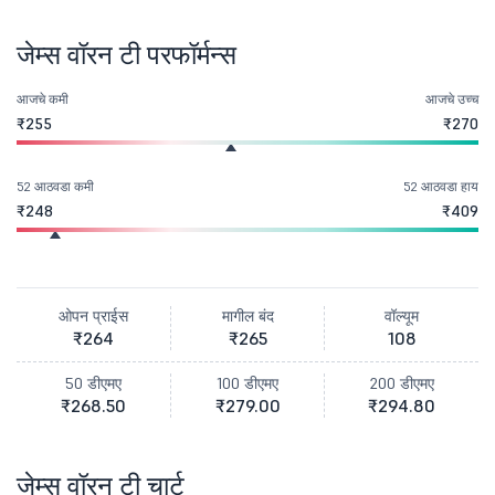
जेम्स वॉरन टी परफॉर्मन्स
आजचे कमी
आजचे उच्च
₹255
₹270
52 आठवडा कमी
52 आठवडा हाय
₹248
₹409
ओपन प्राईस
मागील बंद
वॉल्यूम
₹264
₹265
108
50 डीएमए
100 डीएमए
200 डीएमए
₹268.50
₹279.00
₹294.80
जेम्स वॉरन टी चार्ट