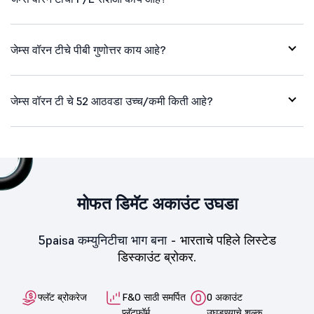
जेम्स वॉरन टीचे पीबी गुणोत्तर काय आहे?
जेम्स वॉरन टी चे 52 आठवडा उच्च/कमी किती आहे?
मोफत डिमॅट अकाउंट उघडा
5paisa कम्युनिटीचा भाग बना -
भारताचे पहिले लिस्टेड
डिस्काउंट ब्रोकर.
फ्लॅट ब्रोकरेज
F&O साठी समर्पित
0 अकाउंट
प्लॅटफॉर्म
उघडण्याचे शुल्क