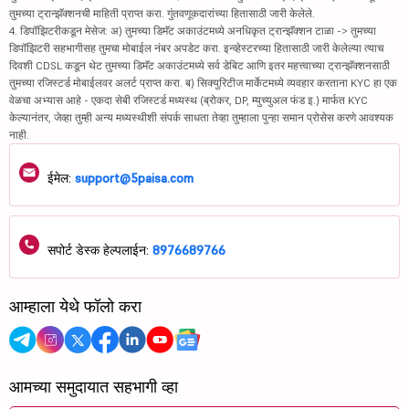
तुमच्या ट्रान्झॅक्शनची माहिती प्राप्त करा. गुंतवणूकदारांच्या हितासाठी जारी केलेले.
4. डिपॉझिटरीकडून मेसेज: अ) तुमच्या डिमॅट अकाउंटमध्ये अनधिकृत ट्रान्झॅक्शन टाळा -> तुमच्या
डिपॉझिटरी सहभागीसह तुमचा मोबाईल नंबर अपडेट करा. इन्व्हेस्टरच्या हितासाठी जारी केलेल्या त्याच
दिवशी CDSL कडून थेट तुमच्या डिमॅट अकाउंटमध्ये सर्व डेबिट आणि इतर महत्त्वाच्या ट्रान्झॅक्शनसाठी
तुमच्या रजिस्टर्ड मोबाईलवर अलर्ट प्राप्त करा. ब) सिक्युरिटीज मार्केटमध्ये व्यवहार करताना KYC हा एक
वेळचा अभ्यास आहे - एकदा सेबी रजिस्टर्ड मध्यस्थ (ब्रोकर, DP, म्युच्युअल फंड इ.) मार्फत KYC
केल्यानंतर, जेव्हा तुम्ही अन्य मध्यस्थीशी संपर्क साधता तेव्हा तुम्हाला पुन्हा समान प्रोसेस करणे आवश्यक
नाही.
ईमेल:
support@5paisa.com
सपोर्ट डेस्क हेल्पलाईन:
8976689766
आम्हाला येथे फॉलो करा
आमच्या समुदायात सहभागी व्हा