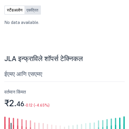
नियुक्त केले गेले आहेत. NCLT ऑर्डर आणि
तपशीलवार प्रकटीकरणाची कॉपी संलग्न केली
स्टँडअलोन
एकत्रित
आहे.
No data available.
JLA इन्फ्राविले शॉपर्स टेक्निकल
ईएमए आणि एसएमए
वर्तमान किंमत
₹2.
46
-0.12 (-4.65%)