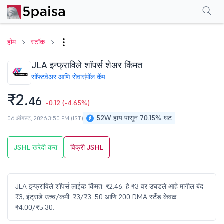
परफॉर्मन्स
फायनान्शियल्स
टेक्निकल
इव्हेंट
शेअरहोल्डिंग पॅटर्न
अधिक
एफएक्यू
होम
स्टॉक
JLA इन्फ्राविले शॉपर्स शेअर किंमत
सॉफ्टवेअर आणि सेवा
स्मॉल कॅप
₹2.
46
-0.12
(-4.65%)
52W हाय पासून 70.15% घट
06 ऑगस्ट, 2026 3:50 PM (IST)
JSHL खरेदी करा
विक्री JSHL
JLA इन्फ्राविले शॉपर्स लाईव्ह किंमत: ₹2.46. हे ₹3 वर उघडले आहे मागील बंद
₹3; इंट्राडे उच्च/कमी: ₹3/₹3. 50 आणि 200 DMA स्टँड केवळ
₹4.00/₹5.30.