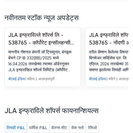
नवीनतम स्टॉक न्यूज अपडेट्स
JLA इन्फ्राविल्ले शॉपर्स लि -
JLA इन्फ्राविले शॉपर्स
538765 - कॉर्पोरेट इन्सॉल्व्हन्सी
538765 - नोंदणी अंतर
रिझोल्यूशन प्रोसेस (सीआयआरपी)-
अनुपालन-प्रमाणपत्र.
माननीय नॅशनल कंपनी लॉ ट्रिब्युनल, बंगळुरू
वरील कॅप्शन केलेल्या विषयाच्या
फायनान्शियल क्रेडिटर्सद्वारे कॉर्पोरेट
रेग्युलेशन्स, 2018 चे 7
बेंचने CP IB 332(BB)/2025 मध्ये
बिगशेअर सर्व्हिसेस प्रा. लि. क
16.04.2026 तारखेच्या त्याच्या ऑर्डरनुसार
एप्रिल, 2026 तारखेच्या 31 मा
इन्सॉल्व्हन्सी रिझोल्यूशन प्रोसेस
JLA इन्फ्राव्हिल शॉपर्स लिमिटेड (कॉर्पोरेट
समाप्त झालेल्या तिमाही आणि वर
(सीआयआरपी) ची सुरुवात
कर्जदार) सापेक्ष नादारी आणि दिवाळखोरी कोड
(डिपॉझिटरी आणि सहभागी) रेग्य
बीएसई इंडिया
1 महिना 2 आठवड्यांपूर्वी
बीएसई इंडिया
3 महिने 3 आठवड्यांपूर्
2016 च्या सेक्शन 7 अंतर्गत दाखल केलेला
च्या रेग्युलेशन 74(5) अंतर्गत स
ॲप्लिकेशन स्वीकारला आहे आणि कॉर्पोरेट
पाहा. कंपनीचे रजिस्ट्रार आणि
कर्जदार सापेक्ष कॉर्पोरेट दिवाळखोरी निराकरण
प्रोसेस सुरू केली आहे. सदर आदेशानुसार, श्री.
दिनेश चंदर गुप्ता, IBBI रजिस्ट्रेशन नं.
JLA इन्फ्राविले शॉपर्स फायनान्शियल्स
IBBI/IPA-001/IP-P-02107/2020-
2021/13303 असलेले नादारी व्यावसायिक,
कॉर्पोरेट कर्जदाराचे CIRP आयोजित करण्यासाठी
तिमाही P&L
वार्षिक P&L
बॅलन्स शीट
कॅश फ्लो
रेशिओ
अंतरिम रिझोल्यूशन प्रोफेशनल (IRP) म्हणून