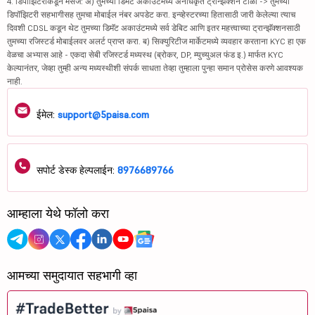
4. डिपॉझिटरीकडून मेसेज: अ) तुमच्या डिमॅट अकाउंटमध्ये अनधिकृत ट्रान्झॅक्शन टाळा -> तुमच्या
डिपॉझिटरी सहभागीसह तुमचा मोबाईल नंबर अपडेट करा. इन्व्हेस्टरच्या हितासाठी जारी केलेल्या त्याच
दिवशी CDSL कडून थेट तुमच्या डिमॅट अकाउंटमध्ये सर्व डेबिट आणि इतर महत्त्वाच्या ट्रान्झॅक्शनसाठी
तुमच्या रजिस्टर्ड मोबाईलवर अलर्ट प्राप्त करा. ब) सिक्युरिटीज मार्केटमध्ये व्यवहार करताना KYC हा एक
वेळचा अभ्यास आहे - एकदा सेबी रजिस्टर्ड मध्यस्थ (ब्रोकर, DP, म्युच्युअल फंड इ.) मार्फत KYC
केल्यानंतर, जेव्हा तुम्ही अन्य मध्यस्थीशी संपर्क साधता तेव्हा तुम्हाला पुन्हा समान प्रोसेस करणे आवश्यक
नाही.
ईमेल:
support@5paisa.com
सपोर्ट डेस्क हेल्पलाईन:
8976689766
आम्हाला येथे फॉलो करा
आमच्या समुदायात सहभागी व्हा