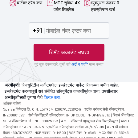
चार्टवर ट्रेड करा
MTF सुविधा 4X
म्युच्युअल फंडवर 0
पर्यंत लिव्हरेज
ट्रान्झॅक्शन खर्च
+91
डिमॅट अकाउंट उघडा
पुढे सुरू ठेवण्याद्वारे, तुम्ही सर्व
अटी व शर्ती*
मान्य करता
अस्वीकृती:
सिक्युरिटीज मार्केटमधील इन्व्हेस्टमेंट मार्केट रिस्कच्या अधीन आहेत,
इन्व्हेस्टमेंट करण्यापूर्वी सर्व संबंधित डॉक्युमेंट्स काळजीपूर्वक वाचा. तपशीलवार
अस्वीकृतीसाठी कृपया येथे
क्लिक करा
.
अधिक माहिती
5paisa कॅपिटल लि. CIN: L67190MH2007PLC289249 | स्टॉक ब्रोकर सेबी रजिस्ट्रेशन:
INZ000010231 | सेबी डिपॉझिटरी रजिस्ट्रेशन: IN DP CDSL: IN-DP-192-2016 | रिसर्च ॲनालिस्ट
SEBI रजिस्ट्रेशन. नं.: INH000025188 | AMFI-रजिस्टर्ड म्युच्युअल फंड डिस्ट्रीब्यूटर | AMFI
रजिस्ट्रेशन नं.: ARN-104096 | प्रारंभिक रजिस्ट्रेशन तारीख: 30/07/2015 | ARN ची वर्तमान
वैधता : 30/07/2027 | NSE सदस्य ID: 14300 | BSE मेंबर ID: 6363 | MCX मेंबर ID: 55945 |