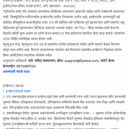
रजिस्टर्ड ॲड्रेस - IIFL हाऊस, सन इन्फोटेक पार्क, रोड नं. 16V, प्लॉट नं. B-23, MIDC, ठाणे
इंडस्ट्रियल एरिया, वागळे इस्टेट, ठाणे, महाराष्ट्र - 400604
*ब्रोकरेज फ्लॅट फी/अंमलात आणलेल्या ऑर्डरच्या आधारावर आकारले जाईल आणि टक्केवारी आधारावर
नाही. सिक्युरिटीज मार्केटमधील इन्व्हेस्टमेंट मार्केट रिस्कच्या अधीन आहे, इन्व्हेस्टमेंट करण्यापूर्वी सर्व
संबंधित डॉक्युमेंट्स काळजीपूर्वक वाचा. IPV शी संबंधित सर्व प्रक्रिया पूर्ण झाल्यानंतर आणि क्लायंट ड्यू
डिलिजन्स पूर्ण झाल्यानंतर डिजिटल अकाउंट उघडले जाईल. जर ₹10/- किंवा त्यापेक्षा कमी शेअरचे
विक्री/खरेदी मूल्य असेल तर प्रति शेअर कमाल 25 पैसा ब्रोकरेज संकलित केले जाऊ शकते. ब्रोकरेज
SEBI विहित मर्यादेपेक्षा जास्त होणार नाही.
म्युच्युअल फंड, म्युच्युअल फंड-SIP हे एक्सचेंज ट्रेडेड प्रॉडक्ट्स नाहीत आणि सदस्य केवळ वितरक
म्हणून काम करीत आहे. वितरण उपक्रमाच्या संदर्भात सर्व विवादांना एक्सचेंज इन्व्हेस्टर रिड्रेसल फोरम
किंवा आर्बिट्रेशन यंत्रणेचा ॲक्सेस नसेल.
अनुपालन अधिकारी:
श्री. रवींद्र कळवणकर, ईमेल: support@5paisa.com, सपोर्ट डेस्क
हेल्पलाईन: 8976689766
आमच्याशी संपर्क साधा
इन्व्हेस्टर, लक्ष द्या
1.
इन्व्हेस्टर्ससाठी सल्ला
2. IPO सबस्क्राईब करताना इन्व्हेस्टरद्वारे चेक जारी करण्याची गरज नाही. वाटप झाल्यास पेमेंट करण्याची
तुमच्या बँकेला अधिकृतता देण्यासाठी, ॲप्लिकेशन फॉर्ममध्ये केवळ बँक अकाउंट नंबर लिहा आणि स्वाक्षरी
करा. पैसे इन्व्हेस्टरच्या अकाउंटमध्ये राहत असल्याने रिफंडची चिंता नाही.
3. एक्सचेंजमधून मेसेज: तुमच्या अकाउंटमध्ये अनधिकृत ट्रान्झॅक्शन टाळा --> तुमच्या स्टॉक ब्रोकर्ससह
तुमचा मोबाईल नंबर/ईमेल ID अपडेट करा. दिवसाच्या शेवटी तुमच्या मोबाईल/ईमेलवर एक्सचेंजमधून थेट
तुमच्या ट्रान्झॅक्शनची माहिती प्राप्त करा. गुंतवणूकदारांच्या हितासाठी जारी केलेले.