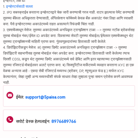
इन्व्हेस्टर, लक्ष द्या
1.
इन्व्हेस्टर्ससाठी सल्ला
2. IPO सबस्क्राईब करताना इन्व्हेस्टरद्वारे चेक जारी करण्याची गरज नाही. वाटप झाल्यास पेमेंट करण्याची
तुमच्या बँकेला अधिकृतता देण्यासाठी, ॲप्लिकेशन फॉर्ममध्ये केवळ बँक अकाउंट नंबर लिहा आणि स्वाक्षरी
करा. पैसे इन्व्हेस्टरच्या अकाउंटमध्ये राहत असल्याने रिफंडची चिंता नाही.
3. एक्सचेंजमधून मेसेज: तुमच्या अकाउंटमध्ये अनधिकृत ट्रान्झॅक्शन टाळा --> तुमच्या स्टॉक ब्रोकर्ससह
तुमचा मोबाईल नंबर/ईमेल ID अपडेट करा. दिवसाच्या शेवटी तुमच्या मोबाईल/ईमेलवर एक्सचेंजमधून थेट
तुमच्या ट्रान्झॅक्शनची माहिती प्राप्त करा. गुंतवणूकदारांच्या हितासाठी जारी केलेले.
4. डिपॉझिटरीकडून मेसेज: अ) तुमच्या डिमॅट अकाउंटमध्ये अनधिकृत ट्रान्झॅक्शन टाळा -> तुमच्या
डिपॉझिटरी सहभागीसह तुमचा मोबाईल नंबर अपडेट करा. इन्व्हेस्टरच्या हितासाठी जारी केलेल्या त्याच
दिवशी CDSL कडून थेट तुमच्या डिमॅट अकाउंटमध्ये सर्व डेबिट आणि इतर महत्त्वाच्या ट्रान्झॅक्शनसाठी
तुमच्या रजिस्टर्ड मोबाईलवर अलर्ट प्राप्त करा. ब) सिक्युरिटीज मार्केटमध्ये व्यवहार करताना KYC हा एक
वेळचा अभ्यास आहे - एकदा सेबी रजिस्टर्ड मध्यस्थ (ब्रोकर, DP, म्युच्युअल फंड इ.) मार्फत KYC
केल्यानंतर, जेव्हा तुम्ही अन्य मध्यस्थीशी संपर्क साधता तेव्हा तुम्हाला पुन्हा समान प्रोसेस करणे आवश्यक
नाही.
ईमेल:
support@5paisa.com
सपोर्ट डेस्क हेल्पलाईन:
8976689766