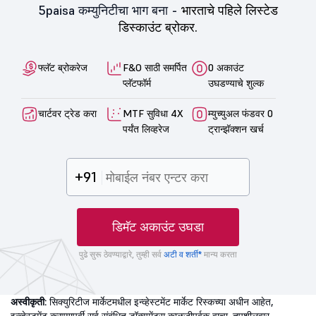
5paisa कम्युनिटीचा भाग बना -
भारताचे पहिले लिस्टेड
डिस्काउंट ब्रोकर.
फ्लॅट ब्रोकरेज
F&O साठी समर्पित
0 अकाउंट
प्लॅटफॉर्म
उघडण्याचे शुल्क
चार्टवर ट्रेड करा
MTF सुविधा 4X
म्युच्युअल फंडवर 0
पर्यंत लिव्हरेज
ट्रान्झॅक्शन खर्च
+91
डिमॅट अकाउंट उघडा
पुढे सुरू ठेवण्याद्वारे, तुम्ही सर्व
अटी व शर्ती*
मान्य करता
अस्वीकृती:
सिक्युरिटीज मार्केटमधील इन्व्हेस्टमेंट मार्केट रिस्कच्या अधीन आहेत,