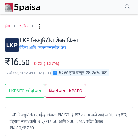
परफॉर्मन्स
फायनान्शियल्स
टेक्निकल
इव्हेंट
शेअरहोल्डिंग पॅटर्न
अधिक
एफएक्यू
होम
स्टॉक
LKP सिक्युरिटीज शेअर किंमत
बँकिंग आणि फायनान्स
स्मॉल कॅप
₹16.
50
-0.23
(-1.37%)
52W हाय पासून 28.26% घट
07 ऑगस्ट, 2026 4:00 PM (IST)
LKPSEC खरेदी करा
विक्री करा LKPSEC
LKP सिक्युरिटीज लाईव्ह किंमत: ₹16.50. हे ₹17 वर उघडले आहे मागील बंद ₹17;
इंट्राडे उच्च/कमी: ₹17/₹17. 50 आणि 200 DMA स्टँड केवळ
₹16.80/₹17.20.