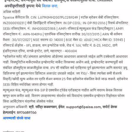
इन्व्हेस्टमेंट करण्यापूर्वी सर्व संबंधित डॉक्युमेंट्स काळजीपूर्वक वाचा. तपशीलवार
अस्वीकृतीसाठी कृपया येथे
क्लिक करा
.
अधिक माहिती
5paisa कॅपिटल लि. CIN: L67190MH2007PLC289249 | स्टॉक ब्रोकर सेबी रजिस्ट्रेशन:
INZ000010231 | सेबी डिपॉझिटरी रजिस्ट्रेशन: IN DP CDSL: IN-DP-192-2016 | रिसर्च ॲनालिस्ट
SEBI रजिस्ट्रेशन. नं.: INH000025188 | AMFI-रजिस्टर्ड म्युच्युअल फंड डिस्ट्रीब्यूटर | AMFI
रजिस्ट्रेशन नं.: ARN-104096 | प्रारंभिक रजिस्ट्रेशन तारीख: 30/07/2015 | ARN ची वर्तमान
वैधता : 30/07/2027 | NSE सदस्य ID: 14300 | BSE मेंबर ID: 6363 | MCX मेंबर ID: 55945 |
रजिस्टर्ड ॲड्रेस - IIFL हाऊस, सन इन्फोटेक पार्क, रोड नं. 16V, प्लॉट नं. B-23, MIDC, ठाणे
इंडस्ट्रियल एरिया, वागळे इस्टेट, ठाणे, महाराष्ट्र - 400604
*ब्रोकरेज फ्लॅट फी/अंमलात आणलेल्या ऑर्डरच्या आधारावर आकारले जाईल आणि टक्केवारी आधारावर
नाही. सिक्युरिटीज मार्केटमधील इन्व्हेस्टमेंट मार्केट रिस्कच्या अधीन आहे, इन्व्हेस्टमेंट करण्यापूर्वी सर्व
संबंधित डॉक्युमेंट्स काळजीपूर्वक वाचा. IPV शी संबंधित सर्व प्रक्रिया पूर्ण झाल्यानंतर आणि क्लायंट ड्यू
डिलिजन्स पूर्ण झाल्यानंतर डिजिटल अकाउंट उघडले जाईल. जर ₹10/- किंवा त्यापेक्षा कमी शेअरचे
विक्री/खरेदी मूल्य असेल तर प्रति शेअर कमाल 25 पैसा ब्रोकरेज संकलित केले जाऊ शकते. ब्रोकरेज
SEBI विहित मर्यादेपेक्षा जास्त होणार नाही.
म्युच्युअल फंड, म्युच्युअल फंड-SIP हे एक्सचेंज ट्रेडेड प्रॉडक्ट्स नाहीत आणि सदस्य केवळ वितरक
म्हणून काम करीत आहे. वितरण उपक्रमाच्या संदर्भात सर्व विवादांना एक्सचेंज इन्व्हेस्टर रिड्रेसल फोरम
किंवा आर्बिट्रेशन यंत्रणेचा ॲक्सेस नसेल.
अनुपालन अधिकारी:
श्री. रवींद्र कळवणकर, ईमेल: support@5paisa.com, सपोर्ट डेस्क
हेल्पलाईन: 8976689766
आमच्याशी संपर्क साधा