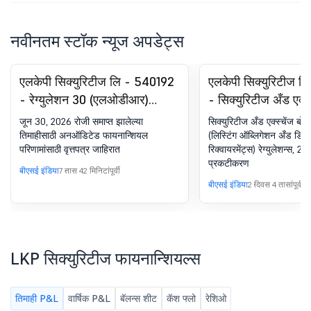
नवीनतम स्टॉक न्यूज अपडेट्स
एलकेपी सिक्युरिटीज लि - 540192
एलकेपी सिक्युरिटीज 
- रेग्युलेशन 30 (एलओडीआर)
- सिक्युरिटीज अँड एक्सच
अंतर्गत घोषणा - न्यूजपेपर पब्लिकेशन
ऑफ इंडिया (लिस्टिंग ऑ
जून 30, 2026 रोजी समाप्त झालेल्या
सिक्युरिटीज अँड एक्स्चेंज बोर
अँड डिस्क्लोजर रिक्वायर
तिमाहीसाठी अनऑडिटेड फायनान्शियल
(लिस्टिंग ऑब्लिगेशन अँड डिस्
परिणामांसाठी वृत्तपत्र जाहिरात
रिक्वायरमेंट्स) रेग्युलेशन्स, 20
रेग्युलेशन्स, 2015 अंतर्
प्रकटीकरण
प्रकटीकरण
बीएसई इंडिया
7 तास 42 मिनिटांपूर्वी
बीएसई इंडिया
2 दिवस 4 तासांपूर्वी
LKP सिक्युरिटीज फायनान्शियल्स
तिमाही P&L
वार्षिक P&L
बॅलन्स शीट
कॅश फ्लो
रेशिओ