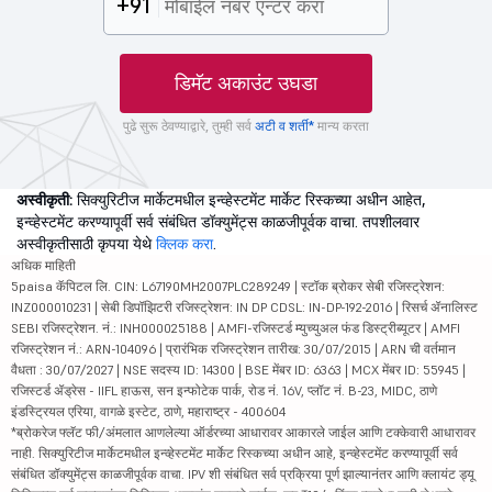
+91
डिमॅट अकाउंट उघडा
पुढे सुरू ठेवण्याद्वारे, तुम्ही सर्व
अटी व शर्ती*
मान्य करता
अस्वीकृती:
सिक्युरिटीज मार्केटमधील इन्व्हेस्टमेंट मार्केट रिस्कच्या अधीन आहेत,
इन्व्हेस्टमेंट करण्यापूर्वी सर्व संबंधित डॉक्युमेंट्स काळजीपूर्वक वाचा. तपशीलवार
अस्वीकृतीसाठी कृपया येथे
क्लिक करा
.
अधिक माहिती
5paisa कॅपिटल लि. CIN: L67190MH2007PLC289249 | स्टॉक ब्रोकर सेबी रजिस्ट्रेशन:
INZ000010231 | सेबी डिपॉझिटरी रजिस्ट्रेशन: IN DP CDSL: IN-DP-192-2016 | रिसर्च ॲनालिस्ट
SEBI रजिस्ट्रेशन. नं.: INH000025188 | AMFI-रजिस्टर्ड म्युच्युअल फंड डिस्ट्रीब्यूटर | AMFI
रजिस्ट्रेशन नं.: ARN-104096 | प्रारंभिक रजिस्ट्रेशन तारीख: 30/07/2015 | ARN ची वर्तमान
वैधता : 30/07/2027 | NSE सदस्य ID: 14300 | BSE मेंबर ID: 6363 | MCX मेंबर ID: 55945 |
रजिस्टर्ड ॲड्रेस - IIFL हाऊस, सन इन्फोटेक पार्क, रोड नं. 16V, प्लॉट नं. B-23, MIDC, ठाणे
इंडस्ट्रियल एरिया, वागळे इस्टेट, ठाणे, महाराष्ट्र - 400604
*ब्रोकरेज फ्लॅट फी/अंमलात आणलेल्या ऑर्डरच्या आधारावर आकारले जाईल आणि टक्केवारी आधारावर
नाही. सिक्युरिटीज मार्केटमधील इन्व्हेस्टमेंट मार्केट रिस्कच्या अधीन आहे, इन्व्हेस्टमेंट करण्यापूर्वी सर्व
संबंधित डॉक्युमेंट्स काळजीपूर्वक वाचा. IPV शी संबंधित सर्व प्रक्रिया पूर्ण झाल्यानंतर आणि क्लायंट ड्यू