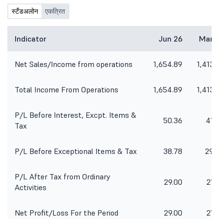
स्टँडअलोन
एकत्रित
Indicator
Jun 26
Mar 
Net Sales/Income from operations
1,654.89
1,413.
Total Income From Operations
1,654.89
1,413.
P/L Before Interest, Excpt. Items &
50.36
41.
Tax
P/L Before Exceptional Items & Tax
38.78
29.
P/L After Tax from Ordinary
29.00
21.
Activities
Net Profit/Loss For the Period
29.00
21.