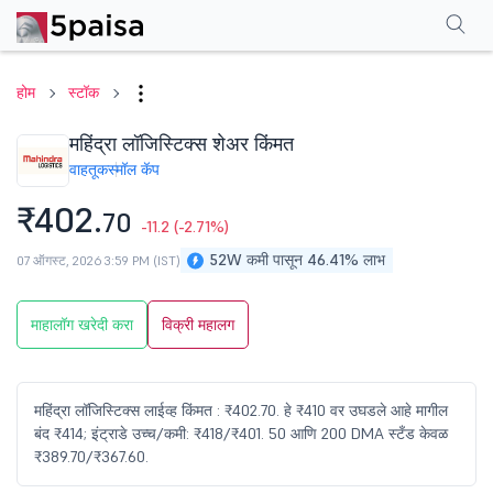
परफॉर्मन्स
फायनान्शियल्स
टेक्निकल
इव्हेंट
शेअरहोल्डिंग पॅटर्न
अधिक
एफएक्यू
होम
स्टॉक
महिंद्रा लॉजिस्टिक्स शेअर किंमत
वाहतूक
स्मॉल कॅप
₹402.
70
-11.2
(-2.71%)
52W कमी पासून 46.41% लाभ
07 ऑगस्ट, 2026 3:59 PM (IST)
माहालॉग खरेदी करा
विक्री महालग
महिंद्रा लॉजिस्टिक्स लाईव्ह किंमत : ₹402.70. हे ₹410 वर उघडले आहे मागील
बंद ₹414; इंट्राडे उच्च/कमी: ₹418/₹401. 50 आणि 200 DMA स्टँड केवळ
₹389.70/₹367.60.