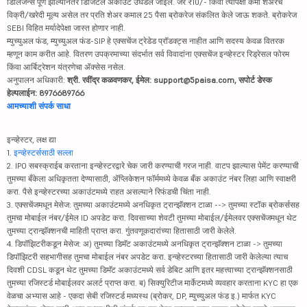
डिलिजन्स पूर्ण झाल्यानंतर डिजिटल अकाउंट उघडले जाईल. जर ₹10/- किंवा त्यापेक्षा कमी शेअरचे
विक्री/खरेदी मूल्य असेल तर प्रति शेअर कमाल 25 पैसा ब्रोकरेज संकलित केले जाऊ शकते. ब्रोकरेज
SEBI विहित मर्यादेपेक्षा जास्त होणार नाही.
म्युच्युअल फंड, म्युच्युअल फंड-SIP हे एक्सचेंज ट्रेडेड प्रॉडक्ट्स नाहीत आणि सदस्य केवळ वितरक
म्हणून काम करीत आहे. वितरण उपक्रमाच्या संदर्भात सर्व विवादांना एक्सचेंज इन्व्हेस्टर रिड्रेसल फोरम
किंवा आर्बिट्रेशन यंत्रणेचा ॲक्सेस नसेल.
अनुपालन अधिकारी:
श्री. रवींद्र कळवणकर, ईमेल: support@5paisa.com, सपोर्ट डेस्क
हेल्पलाईन: 8976689766
आमच्याशी संपर्क साधा
इन्व्हेस्टर, लक्ष द्या
1.
इन्व्हेस्टर्ससाठी सल्ला
2. IPO सबस्क्राईब करताना इन्व्हेस्टरद्वारे चेक जारी करण्याची गरज नाही. वाटप झाल्यास पेमेंट करण्याची
तुमच्या बँकेला अधिकृतता देण्यासाठी, ॲप्लिकेशन फॉर्ममध्ये केवळ बँक अकाउंट नंबर लिहा आणि स्वाक्षरी
करा. पैसे इन्व्हेस्टरच्या अकाउंटमध्ये राहत असल्याने रिफंडची चिंता नाही.
3. एक्सचेंजमधून मेसेज: तुमच्या अकाउंटमध्ये अनधिकृत ट्रान्झॅक्शन टाळा --> तुमच्या स्टॉक ब्रोकर्ससह
तुमचा मोबाईल नंबर/ईमेल ID अपडेट करा. दिवसाच्या शेवटी तुमच्या मोबाईल/ईमेलवर एक्सचेंजमधून थेट
तुमच्या ट्रान्झॅक्शनची माहिती प्राप्त करा. गुंतवणूकदारांच्या हितासाठी जारी केलेले.
4. डिपॉझिटरीकडून मेसेज: अ) तुमच्या डिमॅट अकाउंटमध्ये अनधिकृत ट्रान्झॅक्शन टाळा -> तुमच्या
डिपॉझिटरी सहभागीसह तुमचा मोबाईल नंबर अपडेट करा. इन्व्हेस्टरच्या हितासाठी जारी केलेल्या त्याच
दिवशी CDSL कडून थेट तुमच्या डिमॅट अकाउंटमध्ये सर्व डेबिट आणि इतर महत्त्वाच्या ट्रान्झॅक्शनसाठी
तुमच्या रजिस्टर्ड मोबाईलवर अलर्ट प्राप्त करा. ब) सिक्युरिटीज मार्केटमध्ये व्यवहार करताना KYC हा एक
वेळचा अभ्यास आहे - एकदा सेबी रजिस्टर्ड मध्यस्थ (ब्रोकर, DP, म्युच्युअल फंड इ.) मार्फत KYC