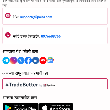
केल्यानंतर, जेव्हा तुम्ही अन्य मध्यस्थीशी संपर्क साधता तेव्हा तुम्हाला पुन्हा समान प्रोसेस करणे आवश्यक
नाही.
ईमेल:
support@5paisa.com
सपोर्ट डेस्क हेल्पलाईन:
8976689766
आम्हाला येथे फॉलो करा
आमच्या समुदायात सहभागी व्हा
आत्ताच डाउनलोड करा