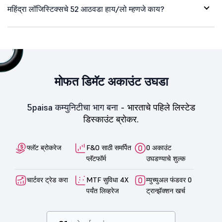
महिंद्रा लॉजिस्टिक्सचे 52 आठवडा हाय/लो म्हणजे काय?
मोफत डिमॅट अकाउंट उघडा
5paisa कम्युनिटीचा भाग बना -
भारताचे पहिले लिस्टेड
डिस्काउंट ब्रोकर.
फ्लॅट ब्रोकरेज
F&O साठी समर्पित
0 अकाउंट
प्लॅटफॉर्म
उघडण्याचे शुल्क
चार्टवर ट्रेड करा
MTF सुविधा 4X
म्युच्युअल फंडवर 0
पर्यंत लिव्हरेज
ट्रान्झॅक्शन खर्च