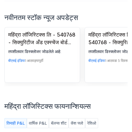
नवीनतम स्टॉक न्यूज अपडेट्स
महिंद्रा लॉजिस्टिक्स लि - 540768
महिंद्रा लॉजिस्टिक्स ल
- सिक्युरिटीज अँड एक्स्चेंज बोर्ड
540768 - सिक्युरिटी
ऑफ इंडिया (लिस्टिंग ऑब्लिगेशन्स
एक्सचेंज बोर्ड ऑफ इंडिय
तपशीलवार डिस्क्लोजर जोडलेले आहे.
तपशीलवार डिस्क्लोजर जोडलेल
अँड डिस्क्लोजर रिक्वायरमेंट्स)
ऑब्लिगेशन्स अँड डिस्क
बीएसई इंडिया
1 आठवड्यापूर्वी
बीएसई इंडिया
1 आठवडा 5 दिवसांपूर्व
रेग्युलेशन्स, 2015 च्या रेग्युलेशन 30
रिक्वायरमेंट्स) रेग्युलेश
अंतर्गत सूचना - Crisil ESG रेटिंग
रेग्युलेशन 30 अंतर्गत 
अँड ॲनालिटिक्स लिमिटेडकडून
रिस्क मूल्यांकन आणि 
प्राप्त ESG रेटिंग.
लिमिटेडकडून ESG रेटि
महिंद्रा लॉजिस्टिक्स फायनान्शियल्स
तिमाही P&L
वार्षिक P&L
बॅलन्स शीट
कॅश फ्लो
रेशिओ