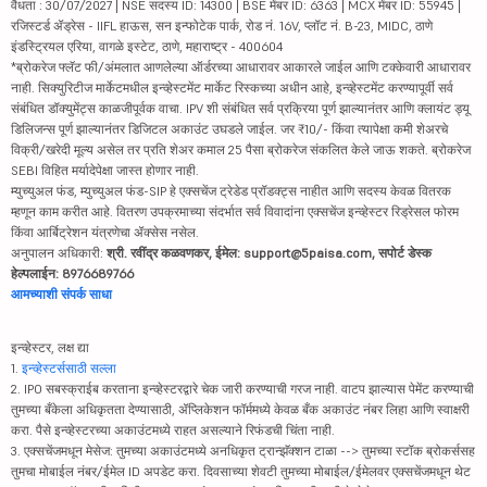
वैधता : 30/07/2027 | NSE सदस्य ID: 14300 | BSE मेंबर ID: 6363 | MCX मेंबर ID: 55945 |
रजिस्टर्ड ॲड्रेस - IIFL हाऊस, सन इन्फोटेक पार्क, रोड नं. 16V, प्लॉट नं. B-23, MIDC, ठाणे
इंडस्ट्रियल एरिया, वागळे इस्टेट, ठाणे, महाराष्ट्र - 400604
*ब्रोकरेज फ्लॅट फी/अंमलात आणलेल्या ऑर्डरच्या आधारावर आकारले जाईल आणि टक्केवारी आधारावर
नाही. सिक्युरिटीज मार्केटमधील इन्व्हेस्टमेंट मार्केट रिस्कच्या अधीन आहे, इन्व्हेस्टमेंट करण्यापूर्वी सर्व
संबंधित डॉक्युमेंट्स काळजीपूर्वक वाचा. IPV शी संबंधित सर्व प्रक्रिया पूर्ण झाल्यानंतर आणि क्लायंट ड्यू
डिलिजन्स पूर्ण झाल्यानंतर डिजिटल अकाउंट उघडले जाईल. जर ₹10/- किंवा त्यापेक्षा कमी शेअरचे
विक्री/खरेदी मूल्य असेल तर प्रति शेअर कमाल 25 पैसा ब्रोकरेज संकलित केले जाऊ शकते. ब्रोकरेज
SEBI विहित मर्यादेपेक्षा जास्त होणार नाही.
म्युच्युअल फंड, म्युच्युअल फंड-SIP हे एक्सचेंज ट्रेडेड प्रॉडक्ट्स नाहीत आणि सदस्य केवळ वितरक
म्हणून काम करीत आहे. वितरण उपक्रमाच्या संदर्भात सर्व विवादांना एक्सचेंज इन्व्हेस्टर रिड्रेसल फोरम
किंवा आर्बिट्रेशन यंत्रणेचा ॲक्सेस नसेल.
अनुपालन अधिकारी:
श्री. रवींद्र कळवणकर, ईमेल: support@5paisa.com, सपोर्ट डेस्क
हेल्पलाईन: 8976689766
आमच्याशी संपर्क साधा
इन्व्हेस्टर, लक्ष द्या
1.
इन्व्हेस्टर्ससाठी सल्ला
2. IPO सबस्क्राईब करताना इन्व्हेस्टरद्वारे चेक जारी करण्याची गरज नाही. वाटप झाल्यास पेमेंट करण्याची
तुमच्या बँकेला अधिकृतता देण्यासाठी, ॲप्लिकेशन फॉर्ममध्ये केवळ बँक अकाउंट नंबर लिहा आणि स्वाक्षरी
करा. पैसे इन्व्हेस्टरच्या अकाउंटमध्ये राहत असल्याने रिफंडची चिंता नाही.
3. एक्सचेंजमधून मेसेज: तुमच्या अकाउंटमध्ये अनधिकृत ट्रान्झॅक्शन टाळा --> तुमच्या स्टॉक ब्रोकर्ससह
तुमचा मोबाईल नंबर/ईमेल ID अपडेट करा. दिवसाच्या शेवटी तुमच्या मोबाईल/ईमेलवर एक्सचेंजमधून थेट