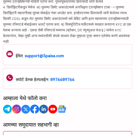
तुमच्या ट्रान्झॅक्शनची माहिती प्राप्त करा. गुंतवणूकदारांच्या हितासाठी जारी केलेले.
4. डिपॉझिटरीकडून मेसेज: अ) तुमच्या डिमॅट अकाउंटमध्ये अनधिकृत ट्रान्झॅक्शन टाळा -> तुमच्या
डिपॉझिटरी सहभागीसह तुमचा मोबाईल नंबर अपडेट करा. इन्व्हेस्टरच्या हितासाठी जारी केलेल्या त्याच
दिवशी CDSL कडून थेट तुमच्या डिमॅट अकाउंटमध्ये सर्व डेबिट आणि इतर महत्त्वाच्या ट्रान्झॅक्शनसाठी
तुमच्या रजिस्टर्ड मोबाईलवर अलर्ट प्राप्त करा. ब) सिक्युरिटीज मार्केटमध्ये व्यवहार करताना KYC हा एक
वेळचा अभ्यास आहे - एकदा सेबी रजिस्टर्ड मध्यस्थ (ब्रोकर, DP, म्युच्युअल फंड इ.) मार्फत KYC
केल्यानंतर, जेव्हा तुम्ही अन्य मध्यस्थीशी संपर्क साधता तेव्हा तुम्हाला पुन्हा समान प्रोसेस करणे आवश्यक
नाही.
ईमेल:
support@5paisa.com
सपोर्ट डेस्क हेल्पलाईन:
8976689766
आम्हाला येथे फॉलो करा
आमच्या समुदायात सहभागी व्हा