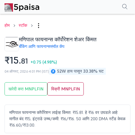
परफॉर्मन्स
फायनान्शियल्स
टेक्निकल
इव्हेंट
शेअरहोल्डिंग पॅटर्न
अधिक
एफएक्यू
होम
स्टॉक
मणिपाल फायनान्स कॉर्पोरेशन शेअर किंमत
बँकिंग आणि फायनान्स
स्मॉल कॅप
₹15.
81
+0.75
(4.98%)
52W हाय पासून 33.38% घट
04 ऑगस्ट, 2026 4:01 PM (IST)
खरेदी करा MNPLFIN
विक्री MNPLFIN
मणिपाल फायनान्स कॉर्पोरेशन लाईव्ह किंमत: ₹15.81. हे ₹16 वर उघडले आहे
मागील बंद ₹15; इंट्राडे उच्च/कमी: ₹16/₹16. 50 आणि 200 DMA स्टँड केवळ
₹16.60/₹13.00.