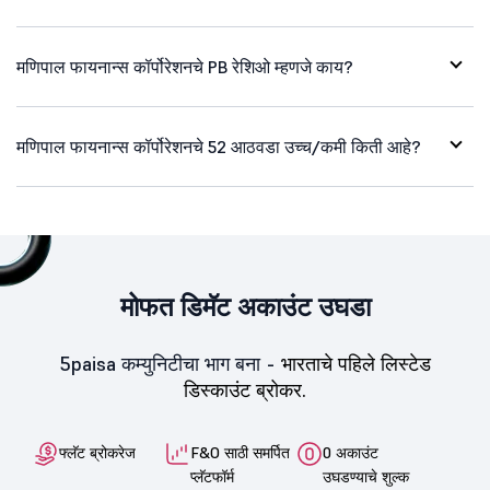
मणिपाल फायनान्स कॉर्पोरेशनचे PB रेशिओ म्हणजे काय?
मणिपाल फायनान्स कॉर्पोरेशनचे 52 आठवडा उच्च/कमी किती आहे?
मोफत डिमॅट अकाउंट उघडा
5paisa कम्युनिटीचा भाग बना -
भारताचे पहिले लिस्टेड
डिस्काउंट ब्रोकर.
फ्लॅट ब्रोकरेज
F&O साठी समर्पित
0 अकाउंट
प्लॅटफॉर्म
उघडण्याचे शुल्क