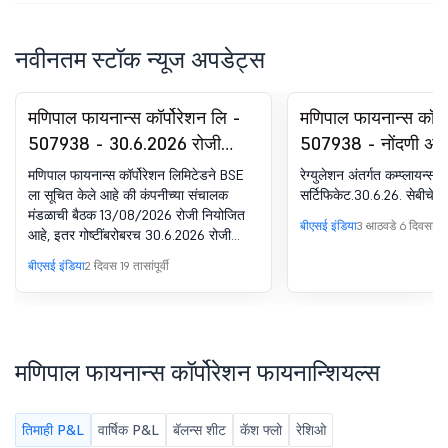
नवीनतम स्टॉक न्यूज अपडेट्स
मणिपाल फायनान्स कॉर्पोरेशन लि -
मणिपाल फायनान्स कॉर्प
507938 - 30.6.2026 रोजी
507938 - नोंदणी अंतर
अनऑडिटेड फायनान्शियल
अनुपालन-प्रमाणपत्र.
मणिपाल फायनान्स कॉर्पोरेशन लिमिटेडने BSE
रेग्युलेशन अंतर्गत कम्प्लायन्स
परिणामांचा विचार करण्यासाठी बोर्ड
रेग्युलेशन्स, 2018 चे 7
ला सूचित केले आहे की कंपनीच्या संचालक
सर्टिफिकेट.30.6.26. सेबीचे 7
मंडळाची बैठक 13/08/2026 रोजी नियोजित
मीटिंग सूचना
बीएसई इंडिया
3 आठवडे 6 दिवसांपूर्व
आहे, इतर गोष्टींबरोबरच 30.6.2026 रोजी
लेखापरीक्षण न केलेल्या फायनान्शियल
बीएसई इंडिया
2 दिवस 19 तासांपूर्वी
परिणामांचा विचार करणे आणि मंजूर करणे
मणिपाल फायनान्स कॉर्पोरेशन फायनान्शियल्स
तिमाही P&L
वार्षिक P&L
बॅलन्स शीट
कॅश फ्लो
रेशिओ