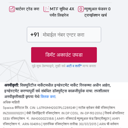
चार्टवर ट्रेड करा
MTF सुविधा 4X
म्युच्युअल फंडवर 0
पर्यंत लिव्हरेज
ट्रान्झॅक्शन खर्च
+91
डिमॅट अकाउंट उघडा
पुढे सुरू ठेवण्याद्वारे, तुम्ही सर्व
अटी व शर्ती*
मान्य करता
अस्वीकृती:
सिक्युरिटीज मार्केटमधील इन्व्हेस्टमेंट मार्केट रिस्कच्या अधीन आहेत,
इन्व्हेस्टमेंट करण्यापूर्वी सर्व संबंधित डॉक्युमेंट्स काळजीपूर्वक वाचा. तपशीलवार
अस्वीकृतीसाठी कृपया येथे
क्लिक करा
.
अधिक माहिती
5paisa कॅपिटल लि. CIN: L67190MH2007PLC289249 | स्टॉक ब्रोकर सेबी रजिस्ट्रेशन:
INZ000010231 | सेबी डिपॉझिटरी रजिस्ट्रेशन: IN DP CDSL: IN-DP-192-2016 | रिसर्च ॲनालिस्ट
SEBI रजिस्ट्रेशन. नं.: INH000025188 | AMFI-रजिस्टर्ड म्युच्युअल फंड डिस्ट्रीब्यूटर | AMFI
रजिस्ट्रेशन नं.: ARN-104096 | प्रारंभिक रजिस्ट्रेशन तारीख: 30/07/2015 | ARN ची वर्तमान