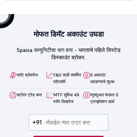
मोफत डिमॅट अकाउंट उघडा
5paisa कम्युनिटीचा भाग बना -
भारताचे पहिले लिस्टेड
डिस्काउंट ब्रोकर.
फ्लॅट ब्रोकरेज
F&O साठी समर्पित
0 अकाउंट
प्लॅटफॉर्म
उघडण्याचे शुल्क
चार्टवर ट्रेड करा
MTF सुविधा 4X
म्युच्युअल फंडवर 0
पर्यंत लिव्हरेज
ट्रान्झॅक्शन खर्च
+91