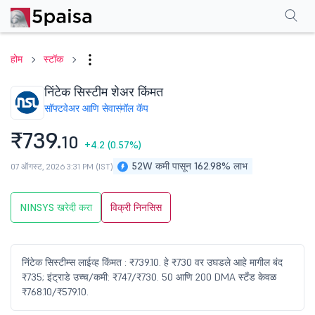
परफॉर्मन्स
फायनान्शियल्स
टेक्निकल
इव्हेंट
शेअरहोल्डिंग पॅटर्न
अधिक
एफएक्यू
होम
स्टॉक
निंटेक सिस्टीम शेअर किंमत
सॉफ्टवेअर आणि सेवा
स्मॉल कॅप
₹739.
10
+4.2
(0.57%)
52W कमी पासून 162.98% लाभ
07 ऑगस्ट, 2026 3:31 PM (IST)
NINSYS खरेदी करा
विक्री निनसिस
निंटेक सिस्टीम्स लाईव्ह किंमत : ₹739.10. हे ₹730 वर उघडले आहे मागील बंद
₹735; इंट्राडे उच्च/कमी: ₹747/₹730. 50 आणि 200 DMA स्टँड केवळ
₹768.10/₹579.10.