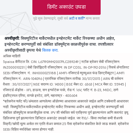
डिमॅट अकाउंट उघडा
पुढे सुरू ठेवण्याद्वारे, तुम्ही सर्व
अटी व शर्ती*
मान्य करता
अस्वीकृती:
सिक्युरिटीज मार्केटमधील इन्व्हेस्टमेंट मार्केट रिस्कच्या अधीन आहेत,
इन्व्हेस्टमेंट करण्यापूर्वी सर्व संबंधित डॉक्युमेंट्स काळजीपूर्वक वाचा. तपशीलवार
अस्वीकृतीसाठी कृपया येथे
क्लिक करा
.
अधिक माहिती
5paisa कॅपिटल लि. CIN: L67190MH2007PLC289249 | स्टॉक ब्रोकर सेबी रजिस्ट्रेशन:
INZ000010231 | सेबी डिपॉझिटरी रजिस्ट्रेशन: IN DP CDSL: IN-DP-192-2016 | रिसर्च ॲनालिस्ट
SEBI रजिस्ट्रेशन. नं.: INH000025188 | AMFI-रजिस्टर्ड म्युच्युअल फंड डिस्ट्रीब्यूटर | AMFI
रजिस्ट्रेशन नं.: ARN-104096 | प्रारंभिक रजिस्ट्रेशन तारीख: 30/07/2015 | ARN ची वर्तमान
वैधता : 30/07/2027 | NSE सदस्य ID: 14300 | BSE मेंबर ID: 6363 | MCX मेंबर ID: 55945 |
रजिस्टर्ड ॲड्रेस - IIFL हाऊस, सन इन्फोटेक पार्क, रोड नं. 16V, प्लॉट नं. B-23, MIDC, ठाणे
इंडस्ट्रियल एरिया, वागळे इस्टेट, ठाणे, महाराष्ट्र - 400604
*ब्रोकरेज फ्लॅट फी/अंमलात आणलेल्या ऑर्डरच्या आधारावर आकारले जाईल आणि टक्केवारी आधारावर
नाही. सिक्युरिटीज मार्केटमधील इन्व्हेस्टमेंट मार्केट रिस्कच्या अधीन आहे, इन्व्हेस्टमेंट करण्यापूर्वी सर्व
संबंधित डॉक्युमेंट्स काळजीपूर्वक वाचा. IPV शी संबंधित सर्व प्रक्रिया पूर्ण झाल्यानंतर आणि क्लायंट ड्यू
डिलिजन्स पूर्ण झाल्यानंतर डिजिटल अकाउंट उघडले जाईल. जर ₹10/- किंवा त्यापेक्षा कमी शेअरचे
विक्री/खरेदी मूल्य असेल तर प्रति शेअर कमाल 25 पैसा ब्रोकरेज संकलित केले जाऊ शकते. ब्रोकरेज
SEBI विहित मर्यादेपेक्षा जास्त होणार नाही.