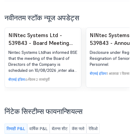
नवीनतम स्टॉक न्यूज अपडेट्स
NINtec Systems Ltd -
NINtec Systems L
539843 - Board Meeting
539843 - Announ
Intimation for Declaration
under Regulation 
Nintec Systems Ltdhas informed BSE
Disclosure under Regula
Of Un-Audited Financial
(LODR)-Change in
that the meeting of the Board of
Resignation of Senior
Directors of the Company is
Personnel
Results For Quarter Ended
Management
scheduled on 10/08/2026 ,inter alia,
30Th June, 2026
बीएसई इंडिया
1 आठवडा 1 दिवसापूर्वी
to consider and approve Un-audited
बीएसई इंडिया
6 दिवस 2 तासांपूर्वी
financial results for quarter ended
30th June, 2026
निंटेक सिस्टीम्स फायनान्शियल्स
तिमाही P&L
वार्षिक P&L
बॅलन्स शीट
कॅश फ्लो
रेशिओ