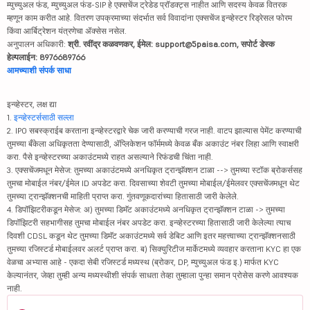
म्युच्युअल फंड, म्युच्युअल फंड-SIP हे एक्सचेंज ट्रेडेड प्रॉडक्ट्स नाहीत आणि सदस्य केवळ वितरक
म्हणून काम करीत आहे. वितरण उपक्रमाच्या संदर्भात सर्व विवादांना एक्सचेंज इन्व्हेस्टर रिड्रेसल फोरम
किंवा आर्बिट्रेशन यंत्रणेचा ॲक्सेस नसेल.
अनुपालन अधिकारी:
श्री. रवींद्र कळवणकर, ईमेल: support@5paisa.com, सपोर्ट डेस्क
हेल्पलाईन: 8976689766
आमच्याशी संपर्क साधा
इन्व्हेस्टर, लक्ष द्या
1.
इन्व्हेस्टर्ससाठी सल्ला
2. IPO सबस्क्राईब करताना इन्व्हेस्टरद्वारे चेक जारी करण्याची गरज नाही. वाटप झाल्यास पेमेंट करण्याची
तुमच्या बँकेला अधिकृतता देण्यासाठी, ॲप्लिकेशन फॉर्ममध्ये केवळ बँक अकाउंट नंबर लिहा आणि स्वाक्षरी
करा. पैसे इन्व्हेस्टरच्या अकाउंटमध्ये राहत असल्याने रिफंडची चिंता नाही.
3. एक्सचेंजमधून मेसेज: तुमच्या अकाउंटमध्ये अनधिकृत ट्रान्झॅक्शन टाळा --> तुमच्या स्टॉक ब्रोकर्ससह
तुमचा मोबाईल नंबर/ईमेल ID अपडेट करा. दिवसाच्या शेवटी तुमच्या मोबाईल/ईमेलवर एक्सचेंजमधून थेट
तुमच्या ट्रान्झॅक्शनची माहिती प्राप्त करा. गुंतवणूकदारांच्या हितासाठी जारी केलेले.
4. डिपॉझिटरीकडून मेसेज: अ) तुमच्या डिमॅट अकाउंटमध्ये अनधिकृत ट्रान्झॅक्शन टाळा -> तुमच्या
डिपॉझिटरी सहभागीसह तुमचा मोबाईल नंबर अपडेट करा. इन्व्हेस्टरच्या हितासाठी जारी केलेल्या त्याच
दिवशी CDSL कडून थेट तुमच्या डिमॅट अकाउंटमध्ये सर्व डेबिट आणि इतर महत्त्वाच्या ट्रान्झॅक्शनसाठी
तुमच्या रजिस्टर्ड मोबाईलवर अलर्ट प्राप्त करा. ब) सिक्युरिटीज मार्केटमध्ये व्यवहार करताना KYC हा एक
वेळचा अभ्यास आहे - एकदा सेबी रजिस्टर्ड मध्यस्थ (ब्रोकर, DP, म्युच्युअल फंड इ.) मार्फत KYC
केल्यानंतर, जेव्हा तुम्ही अन्य मध्यस्थीशी संपर्क साधता तेव्हा तुम्हाला पुन्हा समान प्रोसेस करणे आवश्यक
नाही.