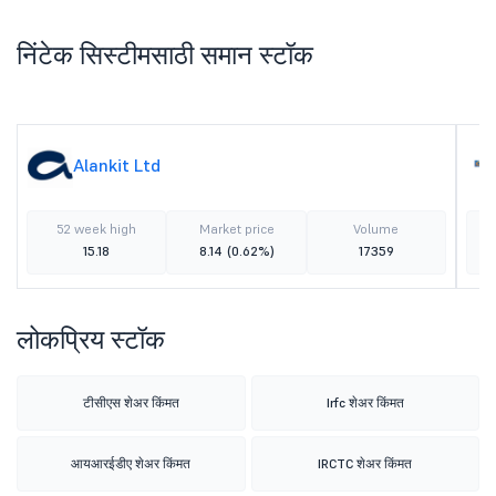
निंटेक सिस्टीमसाठी समान स्टॉक
Alankit Ltd
52 week high
Market price
Volume
15.18
8.14
(0.62%)
17359
लोकप्रिय स्टॉक
टीसीएस शेअर किंमत
Irfc शेअर किंमत
आयआरईडीए शेअर किंमत
IRCTC शेअर किंमत