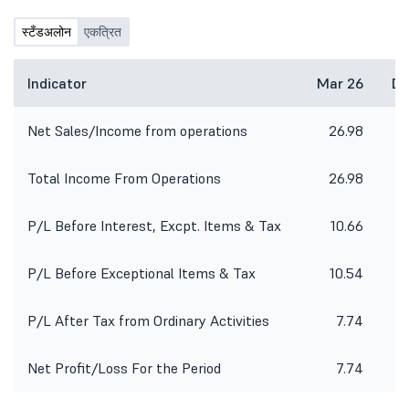
स्टँडअलोन
एकत्रित
Indicator
Mar 26
De
Net Sales/Income from operations
26.98
Total Income From Operations
26.98
P/L Before Interest, Excpt. Items & Tax
10.66
P/L Before Exceptional Items & Tax
10.54
P/L After Tax from Ordinary Activities
7.74
Net Profit/Loss For the Period
7.74