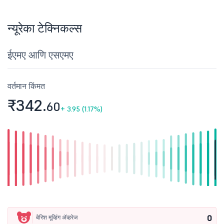
न्यूरेका टेक्निकल्स
ईएमए आणि एसएमए
वर्तमान किंमत
₹342.
60
+
3.95 (1.17%)
0
बेरिश मूव्हिंग ॲव्हरेज