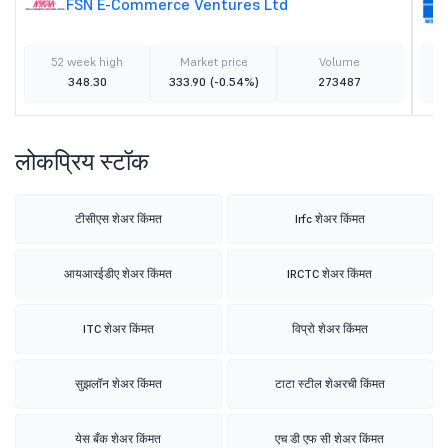
FSN E-Commerce Ventures Ltd
52 week high
Market price
Volume
348.30
333.90
(-0.54%)
273487
लोकप्रिय स्टॉक
टीसीएस शेअर किंमत
Irfc शेअर किंमत
आयआरईडीए शेअर किंमत
IRCTC शेअर किंमत
ITC शेअर किंमत
विप्रो शेअर किंमत
सुझलॉन शेअर किंमत
टाटा स्टील शेअरची किंमत
येस बँक शेअर किंमत
एच डी एफ सी शेअर किंमत