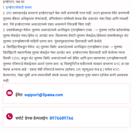
इन्व्हेस्टर, लक्ष द्या
1.
इन्व्हेस्टर्ससाठी सल्ला
2. IPO सबस्क्राईब करताना इन्व्हेस्टरद्वारे चेक जारी करण्याची गरज नाही. वाटप झाल्यास पेमेंट करण्याची
तुमच्या बँकेला अधिकृतता देण्यासाठी, ॲप्लिकेशन फॉर्ममध्ये केवळ बँक अकाउंट नंबर लिहा आणि स्वाक्षरी
करा. पैसे इन्व्हेस्टरच्या अकाउंटमध्ये राहत असल्याने रिफंडची चिंता नाही.
3. एक्सचेंजमधून मेसेज: तुमच्या अकाउंटमध्ये अनधिकृत ट्रान्झॅक्शन टाळा --> तुमच्या स्टॉक ब्रोकर्ससह
तुमचा मोबाईल नंबर/ईमेल ID अपडेट करा. दिवसाच्या शेवटी तुमच्या मोबाईल/ईमेलवर एक्सचेंजमधून थेट
तुमच्या ट्रान्झॅक्शनची माहिती प्राप्त करा. गुंतवणूकदारांच्या हितासाठी जारी केलेले.
4. डिपॉझिटरीकडून मेसेज: अ) तुमच्या डिमॅट अकाउंटमध्ये अनधिकृत ट्रान्झॅक्शन टाळा -> तुमच्या
डिपॉझिटरी सहभागीसह तुमचा मोबाईल नंबर अपडेट करा. इन्व्हेस्टरच्या हितासाठी जारी केलेल्या त्याच
दिवशी CDSL कडून थेट तुमच्या डिमॅट अकाउंटमध्ये सर्व डेबिट आणि इतर महत्त्वाच्या ट्रान्झॅक्शनसाठी
तुमच्या रजिस्टर्ड मोबाईलवर अलर्ट प्राप्त करा. ब) सिक्युरिटीज मार्केटमध्ये व्यवहार करताना KYC हा एक
वेळचा अभ्यास आहे - एकदा सेबी रजिस्टर्ड मध्यस्थ (ब्रोकर, DP, म्युच्युअल फंड इ.) मार्फत KYC
केल्यानंतर, जेव्हा तुम्ही अन्य मध्यस्थीशी संपर्क साधता तेव्हा तुम्हाला पुन्हा समान प्रोसेस करणे आवश्यक
नाही.
ईमेल:
support@5paisa.com
सपोर्ट डेस्क हेल्पलाईन:
8976689766