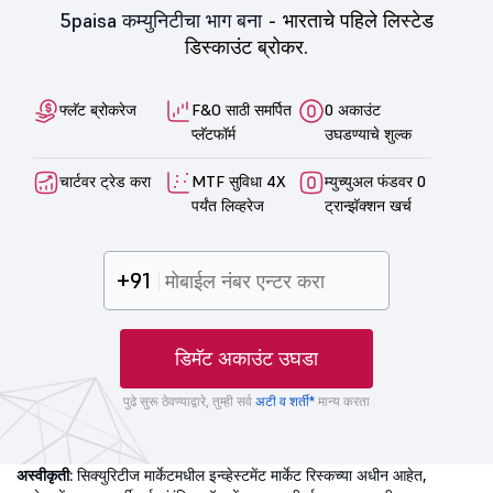
5paisa कम्युनिटीचा भाग बना -
भारताचे पहिले लिस्टेड
डिस्काउंट ब्रोकर.
फ्लॅट ब्रोकरेज
F&O साठी समर्पित
0 अकाउंट
प्लॅटफॉर्म
उघडण्याचे शुल्क
चार्टवर ट्रेड करा
MTF सुविधा 4X
म्युच्युअल फंडवर 0
पर्यंत लिव्हरेज
ट्रान्झॅक्शन खर्च
+91
डिमॅट अकाउंट उघडा
पुढे सुरू ठेवण्याद्वारे, तुम्ही सर्व
अटी व शर्ती*
मान्य करता
अस्वीकृती:
सिक्युरिटीज मार्केटमधील इन्व्हेस्टमेंट मार्केट रिस्कच्या अधीन आहेत,