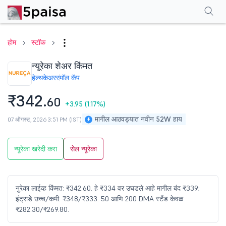
परफॉर्मन्स
फायनान्शियल्स
टेक्निकल
इव्हेंट
शेअरहोल्डिंग पॅटर्न
अधिक
एफएक्यू
होम
स्टॉक
न्यूरेका शेअर किंमत
हेल्थकेअर
स्मॉल कॅप
₹342.
60
+3.95
(1.17%)
मागील आठवड्यात नवीन 52W हाय
07 ऑगस्ट, 2026 3:51 PM (IST)
न्यूरेका खरेदी करा
सेल न्यूरेका
नुरेका लाईव्ह किंमत: ₹342.60. हे ₹334 वर उघडले आहे मागील बंद ₹339;
इंट्राडे उच्च/कमी: ₹348/₹333. 50 आणि 200 DMA स्टँड केवळ
₹282.30/₹269.80.