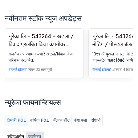
नवीनतम स्टॉक न्यूज अपडेट्स
नुरेका लि - 543264 - खटला /
नुरेका लि - 543264 
विवाद प्रलंबित किंवा कंपनीवर
मीटिंग / पोस्टल बॅलट-
परिणाम करणारे परिणाम.
स्क्रुटिनायझरचा रिपोर्ट
कंपनीवर परिणाम करणारे खटले/विवाद किंवा
10th ॲन्युअल जनरल मीटिंगस
परिणाम प्रलंबित.
स्क्रूटिनायझर रिपोर्ट आणि म
बीएसई इंडिया
1 दिवस 23 तासांपूर्वी
बीएसई इंडिया
1 आठवडा 4 दिवसांपूर्व
न्यूरेका फायनान्शियल्स
तिमाही P&L
वार्षिक P&L
बॅलन्स शीट
कॅश फ्लो
रेशिओ
स्टँडअलोन
एकत्रित