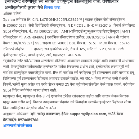
इन्व्हेस्टमेंट करण्यापूर्वी सर्व संबंधित डॉक्युमेंट्स काळजीपूर्वक वाचा. तपशीलवार
अस्वीकृतीसाठी कृपया येथे
क्लिक करा
.
अधिक माहिती
5paisa कॅपिटल लि. CIN: L67190MH2007PLC289249 | स्टॉक ब्रोकर सेबी रजिस्ट्रेशन:
INZ000010231 | सेबी डिपॉझिटरी रजिस्ट्रेशन: IN DP CDSL: IN-DP-192-2016 | रिसर्च ॲनालिस्ट
SEBI रजिस्ट्रेशन. नं.: INH000025188 | AMFI-रजिस्टर्ड म्युच्युअल फंड डिस्ट्रीब्यूटर | AMFI
रजिस्ट्रेशन नं.: ARN-104096 | प्रारंभिक रजिस्ट्रेशन तारीख: 30/07/2015 | ARN ची वर्तमान
वैधता : 30/07/2027 | NSE सदस्य ID: 14300 | BSE मेंबर ID: 6363 | MCX मेंबर ID: 55945 |
रजिस्टर्ड ॲड्रेस - IIFL हाऊस, सन इन्फोटेक पार्क, रोड नं. 16V, प्लॉट नं. B-23, MIDC, ठाणे
इंडस्ट्रियल एरिया, वागळे इस्टेट, ठाणे, महाराष्ट्र - 400604
*ब्रोकरेज फ्लॅट फी/अंमलात आणलेल्या ऑर्डरच्या आधारावर आकारले जाईल आणि टक्केवारी आधारावर
नाही. सिक्युरिटीज मार्केटमधील इन्व्हेस्टमेंट मार्केट रिस्कच्या अधीन आहे, इन्व्हेस्टमेंट करण्यापूर्वी सर्व
संबंधित डॉक्युमेंट्स काळजीपूर्वक वाचा. IPV शी संबंधित सर्व प्रक्रिया पूर्ण झाल्यानंतर आणि क्लायंट ड्यू
डिलिजन्स पूर्ण झाल्यानंतर डिजिटल अकाउंट उघडले जाईल. जर ₹10/- किंवा त्यापेक्षा कमी शेअरचे
विक्री/खरेदी मूल्य असेल तर प्रति शेअर कमाल 25 पैसा ब्रोकरेज संकलित केले जाऊ शकते. ब्रोकरेज
SEBI विहित मर्यादेपेक्षा जास्त होणार नाही.
म्युच्युअल फंड, म्युच्युअल फंड-SIP हे एक्सचेंज ट्रेडेड प्रॉडक्ट्स नाहीत आणि सदस्य केवळ वितरक
म्हणून काम करीत आहे. वितरण उपक्रमाच्या संदर्भात सर्व विवादांना एक्सचेंज इन्व्हेस्टर रिड्रेसल फोरम
किंवा आर्बिट्रेशन यंत्रणेचा ॲक्सेस नसेल.
अनुपालन अधिकारी:
श्री. रवींद्र कळवणकर, ईमेल: support@5paisa.com, सपोर्ट डेस्क
हेल्पलाईन: 8976689766
आमच्याशी संपर्क साधा