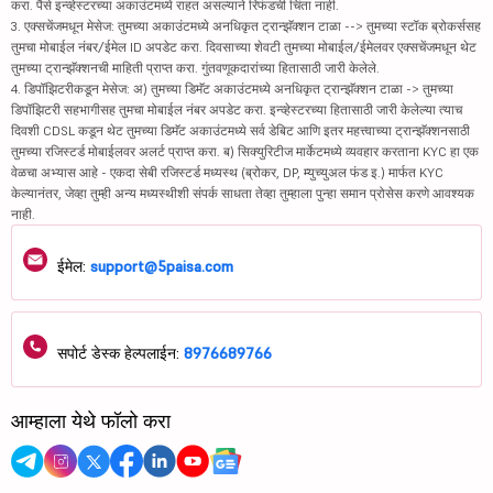
करा. पैसे इन्व्हेस्टरच्या अकाउंटमध्ये राहत असल्याने रिफंडची चिंता नाही.
3. एक्सचेंजमधून मेसेज: तुमच्या अकाउंटमध्ये अनधिकृत ट्रान्झॅक्शन टाळा --> तुमच्या स्टॉक ब्रोकर्ससह
तुमचा मोबाईल नंबर/ईमेल ID अपडेट करा. दिवसाच्या शेवटी तुमच्या मोबाईल/ईमेलवर एक्सचेंजमधून थेट
तुमच्या ट्रान्झॅक्शनची माहिती प्राप्त करा. गुंतवणूकदारांच्या हितासाठी जारी केलेले.
4. डिपॉझिटरीकडून मेसेज: अ) तुमच्या डिमॅट अकाउंटमध्ये अनधिकृत ट्रान्झॅक्शन टाळा -> तुमच्या
डिपॉझिटरी सहभागीसह तुमचा मोबाईल नंबर अपडेट करा. इन्व्हेस्टरच्या हितासाठी जारी केलेल्या त्याच
दिवशी CDSL कडून थेट तुमच्या डिमॅट अकाउंटमध्ये सर्व डेबिट आणि इतर महत्त्वाच्या ट्रान्झॅक्शनसाठी
तुमच्या रजिस्टर्ड मोबाईलवर अलर्ट प्राप्त करा. ब) सिक्युरिटीज मार्केटमध्ये व्यवहार करताना KYC हा एक
वेळचा अभ्यास आहे - एकदा सेबी रजिस्टर्ड मध्यस्थ (ब्रोकर, DP, म्युच्युअल फंड इ.) मार्फत KYC
केल्यानंतर, जेव्हा तुम्ही अन्य मध्यस्थीशी संपर्क साधता तेव्हा तुम्हाला पुन्हा समान प्रोसेस करणे आवश्यक
नाही.
ईमेल:
support@5paisa.com
सपोर्ट डेस्क हेल्पलाईन:
8976689766
आम्हाला येथे फॉलो करा