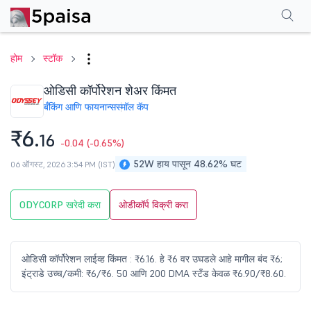
परफॉर्मन्स
फायनान्शियल्स
टेक्निकल
इव्हेंट
शेअरहोल्डिंग पॅटर्न
अधिक
एफएक्यू
होम
स्टॉक
ओडिसी कॉर्पोरेशन शेअर किंमत
बँकिंग आणि फायनान्स
स्मॉल कॅप
₹6.
16
-0.04
(-0.65%)
52W हाय पासून 48.62% घट
06 ऑगस्ट, 2026 3:54 PM (IST)
ODYCORP खरेदी करा
ओडीकॉर्प विक्री करा
ओडिसी कॉर्पोरेशन लाईव्ह किंमत : ₹6.16. हे ₹6 वर उघडले आहे मागील बंद ₹6;
इंट्राडे उच्च/कमी: ₹6/₹6. 50 आणि 200 DMA स्टँड केवळ ₹6.90/₹8.60.