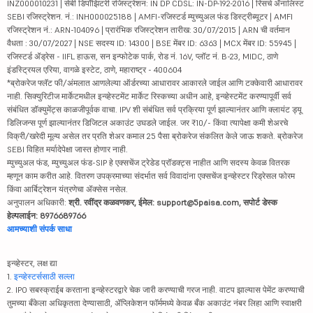
INZ000010231 | सेबी डिपॉझिटरी रजिस्ट्रेशन: IN DP CDSL: IN-DP-192-2016 | रिसर्च ॲनालिस्ट
SEBI रजिस्ट्रेशन. नं.: INH000025188 | AMFI-रजिस्टर्ड म्युच्युअल फंड डिस्ट्रीब्यूटर | AMFI
रजिस्ट्रेशन नं.: ARN-104096 | प्रारंभिक रजिस्ट्रेशन तारीख: 30/07/2015 | ARN ची वर्तमान
वैधता : 30/07/2027 | NSE सदस्य ID: 14300 | BSE मेंबर ID: 6363 | MCX मेंबर ID: 55945 |
रजिस्टर्ड ॲड्रेस - IIFL हाऊस, सन इन्फोटेक पार्क, रोड नं. 16V, प्लॉट नं. B-23, MIDC, ठाणे
इंडस्ट्रियल एरिया, वागळे इस्टेट, ठाणे, महाराष्ट्र - 400604
*ब्रोकरेज फ्लॅट फी/अंमलात आणलेल्या ऑर्डरच्या आधारावर आकारले जाईल आणि टक्केवारी आधारावर
नाही. सिक्युरिटीज मार्केटमधील इन्व्हेस्टमेंट मार्केट रिस्कच्या अधीन आहे, इन्व्हेस्टमेंट करण्यापूर्वी सर्व
संबंधित डॉक्युमेंट्स काळजीपूर्वक वाचा. IPV शी संबंधित सर्व प्रक्रिया पूर्ण झाल्यानंतर आणि क्लायंट ड्यू
डिलिजन्स पूर्ण झाल्यानंतर डिजिटल अकाउंट उघडले जाईल. जर ₹10/- किंवा त्यापेक्षा कमी शेअरचे
विक्री/खरेदी मूल्य असेल तर प्रति शेअर कमाल 25 पैसा ब्रोकरेज संकलित केले जाऊ शकते. ब्रोकरेज
SEBI विहित मर्यादेपेक्षा जास्त होणार नाही.
म्युच्युअल फंड, म्युच्युअल फंड-SIP हे एक्सचेंज ट्रेडेड प्रॉडक्ट्स नाहीत आणि सदस्य केवळ वितरक
म्हणून काम करीत आहे. वितरण उपक्रमाच्या संदर्भात सर्व विवादांना एक्सचेंज इन्व्हेस्टर रिड्रेसल फोरम
किंवा आर्बिट्रेशन यंत्रणेचा ॲक्सेस नसेल.
अनुपालन अधिकारी:
श्री. रवींद्र कळवणकर, ईमेल: support@5paisa.com, सपोर्ट डेस्क
हेल्पलाईन: 8976689766
आमच्याशी संपर्क साधा
इन्व्हेस्टर, लक्ष द्या
1.
इन्व्हेस्टर्ससाठी सल्ला
2. IPO सबस्क्राईब करताना इन्व्हेस्टरद्वारे चेक जारी करण्याची गरज नाही. वाटप झाल्यास पेमेंट करण्याची
तुमच्या बँकेला अधिकृतता देण्यासाठी, ॲप्लिकेशन फॉर्ममध्ये केवळ बँक अकाउंट नंबर लिहा आणि स्वाक्षरी