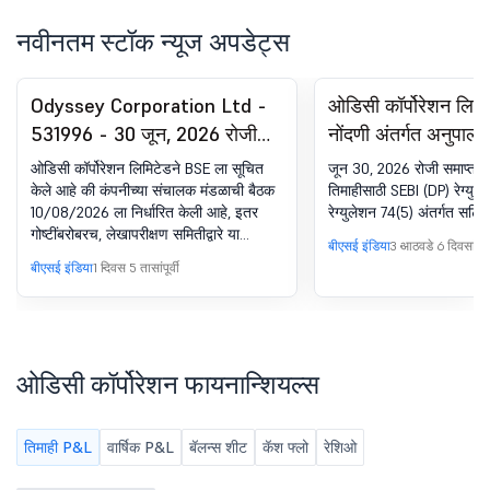
नवीनतम स्टॉक न्यूज अपडेट्स
Odyssey Corporation Ltd -
ओडिसी कॉर्पोरेशन लि
531996 - 30 जून, 2026 रोजी
नोंदणी अंतर्गत अनुपालन
समाप्त झालेल्या तिमाहीसाठी
SEBI (DP) रेग्युलेशन्स
ओडिसी कॉर्पोरेशन लिमिटेडने BSE ला सूचित
जून 30, 2026 रोजी समाप्त झा
स्टँडअलोन आणि कन्सोलिडेटेड अन-
74 (5)
केले आहे की कंपनीच्या संचालक मंडळाची बैठक
तिमाहीसाठी SEBI (DP) रेग्युले
10/08/2026 ला निर्धारित केली आहे, इतर
रेग्युलेशन 74(5) अंतर्गत सर्टि
ऑडिटेड फायनान्शियल परिणामांच्या
गोष्टींबरोबरच, लेखापरीक्षण समितीद्वारे या
मंजुरीसाठी बोर्ड मीटिंग सूचना.
बीएसई इंडिया
3 आठवडे 6 दिवसांपूर्व
परिणामांचा आढावा घेतल्यानंतर 30 जून, 2026
बीएसई इंडिया
1 दिवस 5 तासांपूर्वी
रोजी संपलेल्या तिमाहीसाठी मर्यादित आढावा
अहवालसह स्वतंत्र आणि एकत्रित लेखापरीक्षण
न केलेले आर्थिक परिणाम विचारात घेण्यासाठी
आणि मंजूर करण्यासाठी.
ओडिसी कॉर्पोरेशन फायनान्शियल्स
तिमाही P&L
वार्षिक P&L
बॅलन्स शीट
कॅश फ्लो
रेशिओ