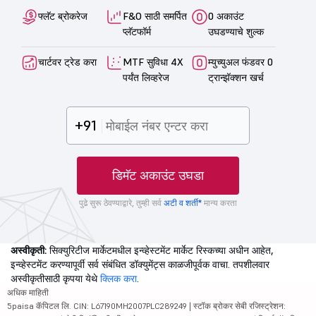
फ्लॅट ब्रोकरेज
F&O साठी समर्पित
0 अकाउंट
प्लॅटफॉर्म
उघडण्याचे शुल्क
चार्टवर ट्रेड करा
MTF सुविधा 4X
म्युच्युअल फंडवर 0
पर्यंत लिव्हरेज
ट्रान्झॅक्शन खर्च
+91
डिमॅट अकाउंट उघडा
पुढे सुरू ठेवण्याद्वारे, तुम्ही सर्व
अटी व शर्ती*
मान्य करता
अस्वीकृती:
सिक्युरिटीज मार्केटमधील इन्व्हेस्टमेंट मार्केट रिस्कच्या अधीन आहेत,
इन्व्हेस्टमेंट करण्यापूर्वी सर्व संबंधित डॉक्युमेंट्स काळजीपूर्वक वाचा. तपशीलवार
अस्वीकृतीसाठी कृपया येथे
क्लिक करा
.
अधिक माहिती
5paisa कॅपिटल लि. CIN: L67190MH2007PLC289249 | स्टॉक ब्रोकर सेबी रजिस्ट्रेशन: