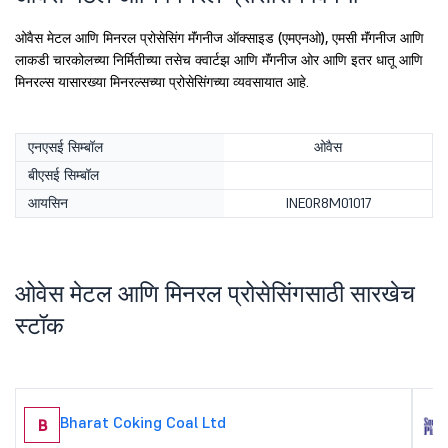
ओवैस मेटल आणि मिनरल प्रोसेसिंग मॅंगनीज ऑक्साइड (एमएनओ), एमसी मॅंगनीज आणि
लाकडी चारकोलच्या निर्मितीच्या तसेच क्वार्टझ आणि मॅंगनीज ओर आणि इतर धातू आणि
मिनरल्स यासारख्या मिनरल्सच्या प्रोसेसिंगच्या व्यवसायात आहे.
एनएसई सिम्बॉल
ओवैस
बीएसई सिम्बॉल
आयसिन
INE0R8M01017
ओवेस मेटल आणि मिनरल प्रोसेसिंगसाठी सारखेच
स्टॉक
Bharat Coking Coal Ltd
B