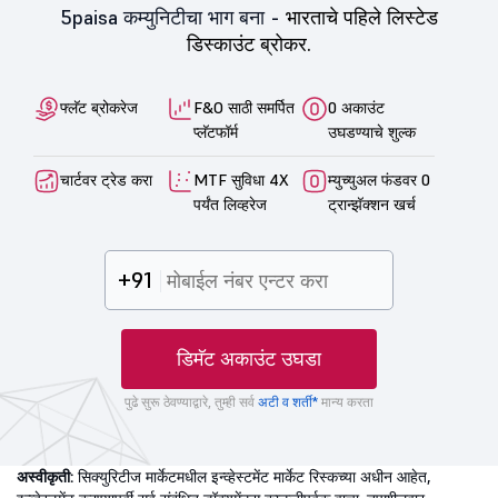
5paisa कम्युनिटीचा भाग बना -
भारताचे पहिले लिस्टेड
डिस्काउंट ब्रोकर.
फ्लॅट ब्रोकरेज
F&O साठी समर्पित
0 अकाउंट
प्लॅटफॉर्म
उघडण्याचे शुल्क
चार्टवर ट्रेड करा
MTF सुविधा 4X
म्युच्युअल फंडवर 0
पर्यंत लिव्हरेज
ट्रान्झॅक्शन खर्च
+91
डिमॅट अकाउंट उघडा
पुढे सुरू ठेवण्याद्वारे, तुम्ही सर्व
अटी व शर्ती*
मान्य करता
अस्वीकृती:
सिक्युरिटीज मार्केटमधील इन्व्हेस्टमेंट मार्केट रिस्कच्या अधीन आहेत,