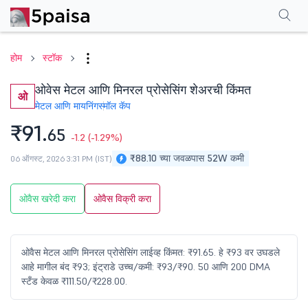
परफॉर्मन्स
फायनान्शियल्स
टेक्निकल
इव्हेंट
शेअरहोल्डिंग पॅटर्न
अधिक
एफएक्यू
होम
स्टॉक
ओवेस मेटल आणि मिनरल प्रोसेसिंग शेअरची किंमत
ओ
मेटल आणि मायनिंग
स्मॉल कॅप
₹91.
65
-1.2
(-1.29%)
₹88.10 च्या जवळपास 52W कमी
06 ऑगस्ट, 2026 3:31 PM (IST)
ओवैस खरेदी करा
ओवैस विक्री करा
ओवैस मेटल आणि मिनरल प्रोसेसिंग लाईव्ह किंमत: ₹91.65. हे ₹93 वर उघडले
आहे मागील बंद ₹93; इंट्राडे उच्च/कमी: ₹93/₹90. 50 आणि 200 DMA
स्टँड केवळ ₹111.50/₹228.00.