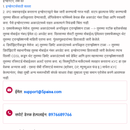
इन्व्हेस्टर, लक्ष द्या
1.
इन्व्हेस्टर्ससाठी सल्ला
2. IPO सबस्क्राईब करताना इन्व्हेस्टरद्वारे चेक जारी करण्याची गरज नाही. वाटप झाल्यास पेमेंट करण्याची
तुमच्या बँकेला अधिकृतता देण्यासाठी, ॲप्लिकेशन फॉर्ममध्ये केवळ बँक अकाउंट नंबर लिहा आणि स्वाक्षरी
करा. पैसे इन्व्हेस्टरच्या अकाउंटमध्ये राहत असल्याने रिफंडची चिंता नाही.
3. एक्सचेंजमधून मेसेज: तुमच्या अकाउंटमध्ये अनधिकृत ट्रान्झॅक्शन टाळा --> तुमच्या स्टॉक ब्रोकर्ससह
तुमचा मोबाईल नंबर/ईमेल ID अपडेट करा. दिवसाच्या शेवटी तुमच्या मोबाईल/ईमेलवर एक्सचेंजमधून थेट
तुमच्या ट्रान्झॅक्शनची माहिती प्राप्त करा. गुंतवणूकदारांच्या हितासाठी जारी केलेले.
4. डिपॉझिटरीकडून मेसेज: अ) तुमच्या डिमॅट अकाउंटमध्ये अनधिकृत ट्रान्झॅक्शन टाळा -> तुमच्या
डिपॉझिटरी सहभागीसह तुमचा मोबाईल नंबर अपडेट करा. इन्व्हेस्टरच्या हितासाठी जारी केलेल्या त्याच
दिवशी CDSL कडून थेट तुमच्या डिमॅट अकाउंटमध्ये सर्व डेबिट आणि इतर महत्त्वाच्या ट्रान्झॅक्शनसाठी
तुमच्या रजिस्टर्ड मोबाईलवर अलर्ट प्राप्त करा. ब) सिक्युरिटीज मार्केटमध्ये व्यवहार करताना KYC हा एक
वेळचा अभ्यास आहे - एकदा सेबी रजिस्टर्ड मध्यस्थ (ब्रोकर, DP, म्युच्युअल फंड इ.) मार्फत KYC
केल्यानंतर, जेव्हा तुम्ही अन्य मध्यस्थीशी संपर्क साधता तेव्हा तुम्हाला पुन्हा समान प्रोसेस करणे आवश्यक
नाही.
ईमेल:
support@5paisa.com
सपोर्ट डेस्क हेल्पलाईन:
8976689766