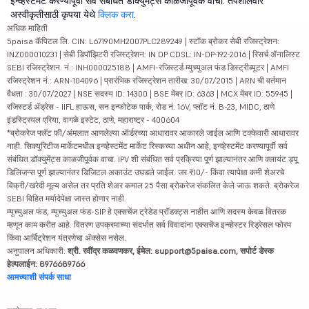
इन्व्हेस्टमेंट करण्यापूर्वी सर्व संबंधित डॉक्युमेंट्स काळजीपूर्वक वाचा. तपशीलवार
अस्वीकृतीसाठी कृपया येथे
क्लिक करा
.
अधिक माहिती
5paisa कॅपिटल लि. CIN: L67190MH2007PLC289249 | स्टॉक ब्रोकर सेबी रजिस्ट्रेशन:
INZ000010231 | सेबी डिपॉझिटरी रजिस्ट्रेशन: IN DP CDSL: IN-DP-192-2016 | रिसर्च ॲनालिस्ट
SEBI रजिस्ट्रेशन. नं.: INH000025188 | AMFI-रजिस्टर्ड म्युच्युअल फंड डिस्ट्रीब्यूटर | AMFI
रजिस्ट्रेशन नं.: ARN-104096 | प्रारंभिक रजिस्ट्रेशन तारीख: 30/07/2015 | ARN ची वर्तमान
वैधता : 30/07/2027 | NSE सदस्य ID: 14300 | BSE मेंबर ID: 6363 | MCX मेंबर ID: 55945 |
रजिस्टर्ड ॲड्रेस - IIFL हाऊस, सन इन्फोटेक पार्क, रोड नं. 16V, प्लॉट नं. B-23, MIDC, ठाणे
इंडस्ट्रियल एरिया, वागळे इस्टेट, ठाणे, महाराष्ट्र - 400604
*ब्रोकरेज फ्लॅट फी/अंमलात आणलेल्या ऑर्डरच्या आधारावर आकारले जाईल आणि टक्केवारी आधारावर
नाही. सिक्युरिटीज मार्केटमधील इन्व्हेस्टमेंट मार्केट रिस्कच्या अधीन आहे, इन्व्हेस्टमेंट करण्यापूर्वी सर्व
संबंधित डॉक्युमेंट्स काळजीपूर्वक वाचा. IPV शी संबंधित सर्व प्रक्रिया पूर्ण झाल्यानंतर आणि क्लायंट ड्यू
डिलिजन्स पूर्ण झाल्यानंतर डिजिटल अकाउंट उघडले जाईल. जर ₹10/- किंवा त्यापेक्षा कमी शेअरचे
विक्री/खरेदी मूल्य असेल तर प्रति शेअर कमाल 25 पैसा ब्रोकरेज संकलित केले जाऊ शकते. ब्रोकरेज
SEBI विहित मर्यादेपेक्षा जास्त होणार नाही.
म्युच्युअल फंड, म्युच्युअल फंड-SIP हे एक्सचेंज ट्रेडेड प्रॉडक्ट्स नाहीत आणि सदस्य केवळ वितरक
म्हणून काम करीत आहे. वितरण उपक्रमाच्या संदर्भात सर्व विवादांना एक्सचेंज इन्व्हेस्टर रिड्रेसल फोरम
किंवा आर्बिट्रेशन यंत्रणेचा ॲक्सेस नसेल.
अनुपालन अधिकारी:
श्री. रवींद्र कळवणकर, ईमेल: support@5paisa.com, सपोर्ट डेस्क
हेल्पलाईन: 8976689766
आमच्याशी संपर्क साधा