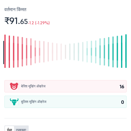
वर्तमान किंमत
₹91.
65
-1.2 (-1.29%)
16
बेरिश मूव्हिंग ॲव्हरेज
0
बुलिश मूव्हिंग ॲव्हरेज
ईमा
एसएमए