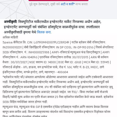
पुढे सुरू ठेवण्याद्वारे, तुम्ही सर्व
अटी व शर्ती*
मान्य करता
अस्वीकृती:
सिक्युरिटीज मार्केटमधील इन्व्हेस्टमेंट मार्केट रिस्कच्या अधीन आहेत,
इन्व्हेस्टमेंट करण्यापूर्वी सर्व संबंधित डॉक्युमेंट्स काळजीपूर्वक वाचा. तपशीलवार
अस्वीकृतीसाठी कृपया येथे
क्लिक करा
.
अधिक माहिती
5paisa कॅपिटल लि. CIN: L67190MH2007PLC289249 | स्टॉक ब्रोकर सेबी रजिस्ट्रेशन:
INZ000010231 | सेबी डिपॉझिटरी रजिस्ट्रेशन: IN DP CDSL: IN-DP-192-2016 | रिसर्च ॲनालिस्ट
SEBI रजिस्ट्रेशन. नं.: INH000025188 | AMFI-रजिस्टर्ड म्युच्युअल फंड डिस्ट्रीब्यूटर | AMFI
रजिस्ट्रेशन नं.: ARN-104096 | प्रारंभिक रजिस्ट्रेशन तारीख: 30/07/2015 | ARN ची वर्तमान
वैधता : 30/07/2027 | NSE सदस्य ID: 14300 | BSE मेंबर ID: 6363 | MCX मेंबर ID: 55945 |
रजिस्टर्ड ॲड्रेस - IIFL हाऊस, सन इन्फोटेक पार्क, रोड नं. 16V, प्लॉट नं. B-23, MIDC, ठाणे
इंडस्ट्रियल एरिया, वागळे इस्टेट, ठाणे, महाराष्ट्र - 400604
*ब्रोकरेज फ्लॅट फी/अंमलात आणलेल्या ऑर्डरच्या आधारावर आकारले जाईल आणि टक्केवारी आधारावर
नाही. सिक्युरिटीज मार्केटमधील इन्व्हेस्टमेंट मार्केट रिस्कच्या अधीन आहे, इन्व्हेस्टमेंट करण्यापूर्वी सर्व
संबंधित डॉक्युमेंट्स काळजीपूर्वक वाचा. IPV शी संबंधित सर्व प्रक्रिया पूर्ण झाल्यानंतर आणि क्लायंट ड्यू
डिलिजन्स पूर्ण झाल्यानंतर डिजिटल अकाउंट उघडले जाईल. जर ₹10/- किंवा त्यापेक्षा कमी शेअरचे
विक्री/खरेदी मूल्य असेल तर प्रति शेअर कमाल 25 पैसा ब्रोकरेज संकलित केले जाऊ शकते. ब्रोकरेज
SEBI विहित मर्यादेपेक्षा जास्त होणार नाही.
म्युच्युअल फंड, म्युच्युअल फंड-SIP हे एक्सचेंज ट्रेडेड प्रॉडक्ट्स नाहीत आणि सदस्य केवळ वितरक
म्हणून काम करीत आहे. वितरण उपक्रमाच्या संदर्भात सर्व विवादांना एक्सचेंज इन्व्हेस्टर रिड्रेसल फोरम
किंवा आर्बिट्रेशन यंत्रणेचा ॲक्सेस नसेल.