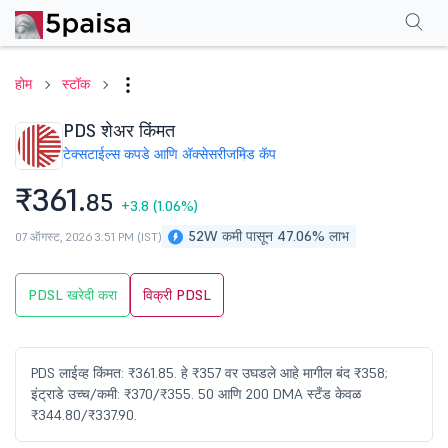
परफॉर्मन्स
फायनान्शियल्स
टेक्निकल
इव्हेंट
शेअरहोल्डिंग पॅटर्न
अधिक
एफएक्यू
होम
स्टॉक
PDS शेअर किंमत
टेक्सटाईल्स कपडे आणि ॲक्सेसरीज
मिड कॅप
₹361.
85
+3.8
(1.06%)
52W कमी पासून 47.06% लाभ
07 ऑगस्ट, 2026 3:51 PM (IST)
PDSL खरेदी करा
विक्री PDSL
PDS लाईव्ह किंमत: ₹361.85. हे ₹357 वर उघडले आहे मागील बंद ₹358;
इंट्राडे उच्च/कमी: ₹370/₹355. 50 आणि 200 DMA स्टँड केवळ
₹344.80/₹337.90.