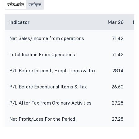
स्टँडअलोन
एकत्रित
Indicator
Mar 26
De
Net Sales/Income from operations
71.42
7
Total Income From Operations
71.42
7
P/L Before Interest, Excpt. Items & Tax
28.14
P/L Before Exceptional Items & Tax
26.60
P/L After Tax from Ordinary Activities
27.28
Net Profit/Loss For the Period
27.28