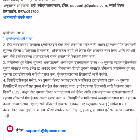
अनुपालन अधिकारी:
श्री. रवींद्र कळवणकर, ईमेल: support@5paisa.com, सपोर्ट डेस्क
हेल्पलाईन: 8976689766
आमच्याशी संपर्क साधा
इन्व्हेस्टर, लक्ष द्या
1.
इन्व्हेस्टर्ससाठी सल्ला
2. IPO सबस्क्राईब करताना इन्व्हेस्टरद्वारे चेक जारी करण्याची गरज नाही. वाटप झाल्यास पेमेंट करण्याची
तुमच्या बँकेला अधिकृतता देण्यासाठी, ॲप्लिकेशन फॉर्ममध्ये केवळ बँक अकाउंट नंबर लिहा आणि स्वाक्षरी
करा. पैसे इन्व्हेस्टरच्या अकाउंटमध्ये राहत असल्याने रिफंडची चिंता नाही.
3. एक्सचेंजमधून मेसेज: तुमच्या अकाउंटमध्ये अनधिकृत ट्रान्झॅक्शन टाळा --> तुमच्या स्टॉक ब्रोकर्ससह
तुमचा मोबाईल नंबर/ईमेल ID अपडेट करा. दिवसाच्या शेवटी तुमच्या मोबाईल/ईमेलवर एक्सचेंजमधून थेट
तुमच्या ट्रान्झॅक्शनची माहिती प्राप्त करा. गुंतवणूकदारांच्या हितासाठी जारी केलेले.
4. डिपॉझिटरीकडून मेसेज: अ) तुमच्या डिमॅट अकाउंटमध्ये अनधिकृत ट्रान्झॅक्शन टाळा -> तुमच्या
डिपॉझिटरी सहभागीसह तुमचा मोबाईल नंबर अपडेट करा. इन्व्हेस्टरच्या हितासाठी जारी केलेल्या त्याच
दिवशी CDSL कडून थेट तुमच्या डिमॅट अकाउंटमध्ये सर्व डेबिट आणि इतर महत्त्वाच्या ट्रान्झॅक्शनसाठी
तुमच्या रजिस्टर्ड मोबाईलवर अलर्ट प्राप्त करा. ब) सिक्युरिटीज मार्केटमध्ये व्यवहार करताना KYC हा एक
वेळचा अभ्यास आहे - एकदा सेबी रजिस्टर्ड मध्यस्थ (ब्रोकर, DP, म्युच्युअल फंड इ.) मार्फत KYC
केल्यानंतर, जेव्हा तुम्ही अन्य मध्यस्थीशी संपर्क साधता तेव्हा तुम्हाला पुन्हा समान प्रोसेस करणे आवश्यक
नाही.
ईमेल:
support@5paisa.com