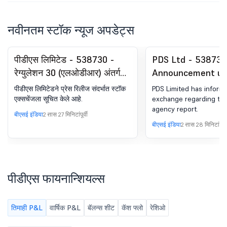
नवीनतम स्टॉक न्यूज अपडेट्स
पीडीएस लिमिटेड - 538730 -
PDS Ltd - 538730
रेग्युलेशन 30 (एलओडीआर) अंतर्गत
Announcement un
घोषणा -प्रेस रिलीज / मीडिया
Regulation 30 (LO
पीडीएस लिमिटेडने प्रेस रिलीज संदर्भात स्टॉक
PDS Limited has inform
रिलीज
Monitoring Agenc
एक्सचेंजला सूचित केले आहे.
exchange regarding the
agency report.
बीएसई इंडिया
2 तास 27 मिनिटांपूर्वी
बीएसई इंडिया
2 तास 28 मिनिटांपूर्वी
पीडीएस फायनान्शियल्स
तिमाही P&L
वार्षिक P&L
बॅलन्स शीट
कॅश फ्लो
रेशिओ