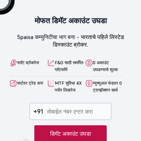
मोफत डिमॅट अकाउंट उघडा
5paisa कम्युनिटीचा भाग बना -
भारताचे पहिले लिस्टेड
डिस्काउंट ब्रोकर.
फ्लॅट ब्रोकरेज
F&O साठी समर्पित
0 अकाउंट
प्लॅटफॉर्म
उघडण्याचे शुल्क
चार्टवर ट्रेड करा
MTF सुविधा 4X
म्युच्युअल फंडवर 0
पर्यंत लिव्हरेज
ट्रान्झॅक्शन खर्च
+91
डिमॅट अकाउंट उघडा