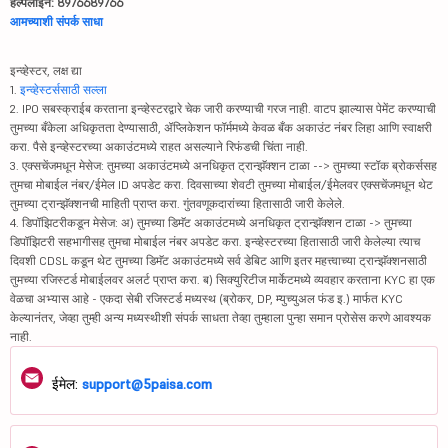
हेल्पलाईन: 8976689766
आमच्याशी संपर्क साधा
इन्व्हेस्टर, लक्ष द्या
1.
इन्व्हेस्टर्ससाठी सल्ला
2. IPO सबस्क्राईब करताना इन्व्हेस्टरद्वारे चेक जारी करण्याची गरज नाही. वाटप झाल्यास पेमेंट करण्याची
तुमच्या बँकेला अधिकृतता देण्यासाठी, ॲप्लिकेशन फॉर्ममध्ये केवळ बँक अकाउंट नंबर लिहा आणि स्वाक्षरी
करा. पैसे इन्व्हेस्टरच्या अकाउंटमध्ये राहत असल्याने रिफंडची चिंता नाही.
3. एक्सचेंजमधून मेसेज: तुमच्या अकाउंटमध्ये अनधिकृत ट्रान्झॅक्शन टाळा --> तुमच्या स्टॉक ब्रोकर्ससह
तुमचा मोबाईल नंबर/ईमेल ID अपडेट करा. दिवसाच्या शेवटी तुमच्या मोबाईल/ईमेलवर एक्सचेंजमधून थेट
तुमच्या ट्रान्झॅक्शनची माहिती प्राप्त करा. गुंतवणूकदारांच्या हितासाठी जारी केलेले.
4. डिपॉझिटरीकडून मेसेज: अ) तुमच्या डिमॅट अकाउंटमध्ये अनधिकृत ट्रान्झॅक्शन टाळा -> तुमच्या
डिपॉझिटरी सहभागीसह तुमचा मोबाईल नंबर अपडेट करा. इन्व्हेस्टरच्या हितासाठी जारी केलेल्या त्याच
दिवशी CDSL कडून थेट तुमच्या डिमॅट अकाउंटमध्ये सर्व डेबिट आणि इतर महत्त्वाच्या ट्रान्झॅक्शनसाठी
तुमच्या रजिस्टर्ड मोबाईलवर अलर्ट प्राप्त करा. ब) सिक्युरिटीज मार्केटमध्ये व्यवहार करताना KYC हा एक
वेळचा अभ्यास आहे - एकदा सेबी रजिस्टर्ड मध्यस्थ (ब्रोकर, DP, म्युच्युअल फंड इ.) मार्फत KYC
केल्यानंतर, जेव्हा तुम्ही अन्य मध्यस्थीशी संपर्क साधता तेव्हा तुम्हाला पुन्हा समान प्रोसेस करणे आवश्यक
नाही.
ईमेल:
support@5paisa.com