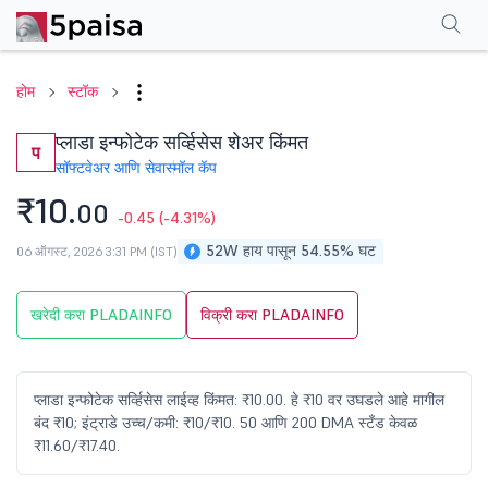
परफॉर्मन्स
फायनान्शियल्स
टेक्निकल
इव्हेंट
शेअरहोल्डिंग पॅटर्न
अधिक
एफएक्यू
होम
स्टॉक
प्लाडा इन्फोटेक सर्व्हिसेस शेअर किंमत
प
सॉफ्टवेअर आणि सेवा
स्मॉल कॅप
₹10.
00
-0.45
(-4.31%)
52W हाय पासून 54.55% घट
06 ऑगस्ट, 2026 3:31 PM (IST)
खरेदी करा PLADAINFO
विक्री करा PLADAINFO
प्लाडा इन्फोटेक सर्व्हिसेस लाईव्ह किंमत: ₹10.00. हे ₹10 वर उघडले आहे मागील
बंद ₹10; इंट्राडे उच्च/कमी: ₹10/₹10. 50 आणि 200 DMA स्टँड केवळ
₹11.60/₹17.40.