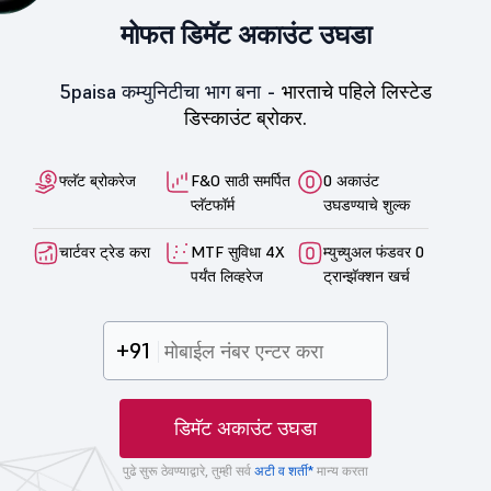
मोफत डिमॅट अकाउंट उघडा
5paisa कम्युनिटीचा भाग बना -
भारताचे पहिले लिस्टेड
डिस्काउंट ब्रोकर.
फ्लॅट ब्रोकरेज
F&O साठी समर्पित
0 अकाउंट
प्लॅटफॉर्म
उघडण्याचे शुल्क
चार्टवर ट्रेड करा
MTF सुविधा 4X
म्युच्युअल फंडवर 0
पर्यंत लिव्हरेज
ट्रान्झॅक्शन खर्च
+91
डिमॅट अकाउंट उघडा
पुढे सुरू ठेवण्याद्वारे, तुम्ही सर्व
अटी व शर्ती*
मान्य करता