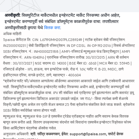
अस्वीकृती:
सिक्युरिटीज मार्केटमधील इन्व्हेस्टमेंट मार्केट रिस्कच्या अधीन आहेत,
इन्व्हेस्टमेंट करण्यापूर्वी सर्व संबंधित डॉक्युमेंट्स काळजीपूर्वक वाचा. तपशीलवार
अस्वीकृतीसाठी कृपया येथे
क्लिक करा
.
अधिक माहिती
5paisa कॅपिटल लि. CIN: L67190MH2007PLC289249 | स्टॉक ब्रोकर सेबी रजिस्ट्रेशन:
INZ000010231 | सेबी डिपॉझिटरी रजिस्ट्रेशन: IN DP CDSL: IN-DP-192-2016 | रिसर्च ॲनालिस्ट
SEBI रजिस्ट्रेशन. नं.: INH000025188 | AMFI-रजिस्टर्ड म्युच्युअल फंड डिस्ट्रीब्यूटर | AMFI
रजिस्ट्रेशन नं.: ARN-104096 | प्रारंभिक रजिस्ट्रेशन तारीख: 30/07/2015 | ARN ची वर्तमान
वैधता : 30/07/2027 | NSE सदस्य ID: 14300 | BSE मेंबर ID: 6363 | MCX मेंबर ID: 55945 |
रजिस्टर्ड ॲड्रेस - IIFL हाऊस, सन इन्फोटेक पार्क, रोड नं. 16V, प्लॉट नं. B-23, MIDC, ठाणे
इंडस्ट्रियल एरिया, वागळे इस्टेट, ठाणे, महाराष्ट्र - 400604
*ब्रोकरेज फ्लॅट फी/अंमलात आणलेल्या ऑर्डरच्या आधारावर आकारले जाईल आणि टक्केवारी आधारावर
नाही. सिक्युरिटीज मार्केटमधील इन्व्हेस्टमेंट मार्केट रिस्कच्या अधीन आहे, इन्व्हेस्टमेंट करण्यापूर्वी सर्व
संबंधित डॉक्युमेंट्स काळजीपूर्वक वाचा. IPV शी संबंधित सर्व प्रक्रिया पूर्ण झाल्यानंतर आणि क्लायंट ड्यू
डिलिजन्स पूर्ण झाल्यानंतर डिजिटल अकाउंट उघडले जाईल. जर ₹10/- किंवा त्यापेक्षा कमी शेअरचे
विक्री/खरेदी मूल्य असेल तर प्रति शेअर कमाल 25 पैसा ब्रोकरेज संकलित केले जाऊ शकते. ब्रोकरेज
SEBI विहित मर्यादेपेक्षा जास्त होणार नाही.
म्युच्युअल फंड, म्युच्युअल फंड-SIP हे एक्सचेंज ट्रेडेड प्रॉडक्ट्स नाहीत आणि सदस्य केवळ वितरक
म्हणून काम करीत आहे. वितरण उपक्रमाच्या संदर्भात सर्व विवादांना एक्सचेंज इन्व्हेस्टर रिड्रेसल फोरम
किंवा आर्बिट्रेशन यंत्रणेचा ॲक्सेस नसेल.
अनुपालन अधिकारी:
श्री. रवींद्र कळवणकर, ईमेल: support@5paisa.com, सपोर्ट डेस्क