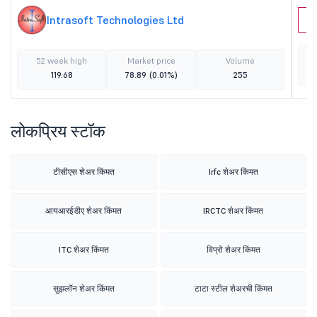
Intrasoft Technologies Ltd
C
52 week high
Market price
Volume
119.68
78.89
(0.01%)
255
लोकप्रिय स्टॉक
टीसीएस शेअर किंमत
Irfc शेअर किंमत
आयआरईडीए शेअर किंमत
IRCTC शेअर किंमत
ITC शेअर किंमत
विप्रो शेअर किंमत
सुझलॉन शेअर किंमत
टाटा स्टील शेअरची किंमत