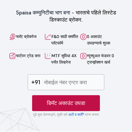
5paisa कम्युनिटीचा भाग बना -
भारताचे पहिले लिस्टेड
डिस्काउंट ब्रोकर.
फ्लॅट ब्रोकरेज
F&O साठी समर्पित
0 अकाउंट
प्लॅटफॉर्म
उघडण्याचे शुल्क
चार्टवर ट्रेड करा
MTF सुविधा 4X
म्युच्युअल फंडवर 0
पर्यंत लिव्हरेज
ट्रान्झॅक्शन खर्च
+91
डिमॅट अकाउंट उघडा
पुढे सुरू ठेवण्याद्वारे, तुम्ही सर्व
अटी व शर्ती*
मान्य करता