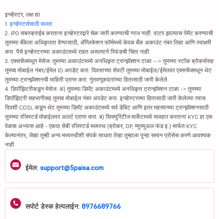
इन्व्हेस्टर, लक्ष द्या
1.
इन्व्हेस्टर्ससाठी सल्ला
2. IPO सबस्क्राईब करताना इन्व्हेस्टरद्वारे चेक जारी करण्याची गरज नाही. वाटप झाल्यास पेमेंट करण्याची
तुमच्या बँकेला अधिकृतता देण्यासाठी, ॲप्लिकेशन फॉर्ममध्ये केवळ बँक अकाउंट नंबर लिहा आणि स्वाक्षरी
करा. पैसे इन्व्हेस्टरच्या अकाउंटमध्ये राहत असल्याने रिफंडची चिंता नाही.
3. एक्सचेंजमधून मेसेज: तुमच्या अकाउंटमध्ये अनधिकृत ट्रान्झॅक्शन टाळा --> तुमच्या स्टॉक ब्रोकर्ससह
तुमचा मोबाईल नंबर/ईमेल ID अपडेट करा. दिवसाच्या शेवटी तुमच्या मोबाईल/ईमेलवर एक्सचेंजमधून थेट
तुमच्या ट्रान्झॅक्शनची माहिती प्राप्त करा. गुंतवणूकदारांच्या हितासाठी जारी केलेले.
4. डिपॉझिटरीकडून मेसेज: अ) तुमच्या डिमॅट अकाउंटमध्ये अनधिकृत ट्रान्झॅक्शन टाळा -> तुमच्या
डिपॉझिटरी सहभागीसह तुमचा मोबाईल नंबर अपडेट करा. इन्व्हेस्टरच्या हितासाठी जारी केलेल्या त्याच
दिवशी CDSL कडून थेट तुमच्या डिमॅट अकाउंटमध्ये सर्व डेबिट आणि इतर महत्त्वाच्या ट्रान्झॅक्शनसाठी
तुमच्या रजिस्टर्ड मोबाईलवर अलर्ट प्राप्त करा. ब) सिक्युरिटीज मार्केटमध्ये व्यवहार करताना KYC हा एक
वेळचा अभ्यास आहे - एकदा सेबी रजिस्टर्ड मध्यस्थ (ब्रोकर, DP, म्युच्युअल फंड इ.) मार्फत KYC
केल्यानंतर, जेव्हा तुम्ही अन्य मध्यस्थीशी संपर्क साधता तेव्हा तुम्हाला पुन्हा समान प्रोसेस करणे आवश्यक
नाही.
ईमेल:
support@5paisa.com
सपोर्ट डेस्क हेल्पलाईन:
8976689766