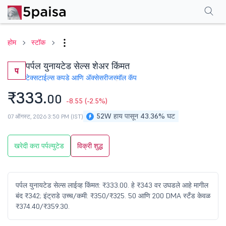
परफॉर्मन्स
फायनान्शियल्स
टेक्निकल
इव्हेंट
शेअरहोल्डिंग पॅटर्न
अधिक
एफएक्यू
होम
स्टॉक
पर्पल युनायटेड सेल्स शेअर किंमत
प
टेक्सटाईल्स कपडे आणि ॲक्सेसरीज
स्मॉल कॅप
₹333.
00
-8.55
(-2.5%)
52W हाय पासून 43.36% घट
07 ऑगस्ट, 2026 3:50 PM (IST)
खरेदी करा पर्पल्युटेड
विक्री शुद्ध
पर्पल युनायटेड सेल्स लाईव्ह किंमत: ₹333.00. हे ₹343 वर उघडले आहे मागील
बंद ₹342; इंट्राडे उच्च/कमी: ₹350/₹325. 50 आणि 200 DMA स्टँड केवळ
₹374.40/₹359.30.