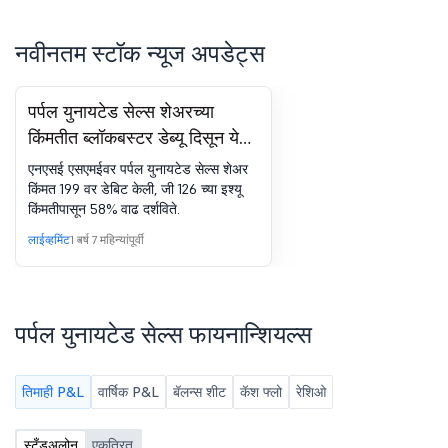
नवीनतम स्टॉक न्यूज अपडेट्स
पर्पल युनायटेड सेल्स शेअरच्या
किंमतीत ब्लॉकबस्टर डेब्यू दिसून येत
आहे; NSE SME वर प्रति 199 वर
एनएसई एसएमईवर पर्पल युनायटेड सेल्स शेअर
स्टॉक 58% प्रीमियमसह उघडतो
किंमत 199 वर डेबिट केली, जी 126 च्या इश्यू
किंमतीपासून 58% वाढ दर्शविते.
लाईव्हमिंट
1 वर्ष 7 महिन्यांपूर्वी
पर्पल युनायटेड सेल्स फायनान्शियल्स
तिमाही P&L
वार्षिक P&L
बॅलन्स शीट
कॅश फ्लो
रेशिओ
स्टँडअलोन
एकत्रित