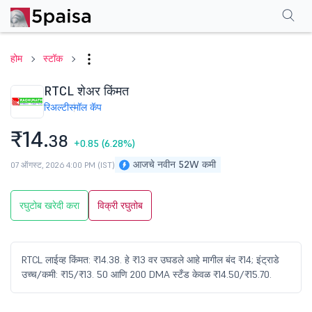
परफॉर्मन्स
फायनान्शियल्स
टेक्निकल
इव्हेंट
शेअरहोल्डिंग पॅटर्न
अधिक
एफएक्यू
होम
स्टॉक
RTCL शेअर किंमत
रिअल्टी
स्मॉल कॅप
₹14.
38
+0.85
(6.28%)
आजचे नवीन 52W कमी
07 ऑगस्ट, 2026 4:00 PM (IST)
रघुटोब खरेदी करा
विक्री रघुतोब
RTCL लाईव्ह किंमत: ₹14.38. हे ₹13 वर उघडले आहे मागील बंद ₹14; इंट्राडे
उच्च/कमी: ₹15/₹13. 50 आणि 200 DMA स्टँड केवळ ₹14.50/₹15.70.