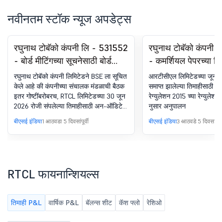
नवीनतम स्टॉक न्यूज अपडेट्स
रघुनाथ टोबॅको कंपनी लि - 531552
रघुनाथ टोबॅको कंपनी
- बोर्ड मीटिंगच्या सूचनेसाठी बोर्ड
- कमर्शियल पेपरच्या रिप
मीटिंग सूचना
(CP)
रघुनाथ टोबॅको कंपनी लिमिटेडने BSE ला सूचित
आरटीसीएल लिमिटेडच्या जून 
केले आहे की कंपनीच्या संचालक मंडळाची बैठक
समाप्त झालेल्या तिमाहीसाठी 
इतर गोष्टींबरोबरच, RTCL लिमिटेडच्या 30 जून
रेग्युलेशन 2015 च्या रेग्युलेश
2026 रोजी संपलेल्या तिमाहीसाठी अन-ऑडिटेड
नुसार अनुपालन
स्टँडअलोन आणि कन्सोलिडेटेड फायनान्शियल
बीएसई इंडिया
1 आठवडा 5 दिवसांपूर्वी
बीएसई इंडिया
3 आठवडे 5 दिवसांपूर्व
रिझल्टच्या बोर्ड मीटिंगची सूचना विचारात
घेण्यासाठी आणि मंजूर करण्यासाठी
11/08/2026 रोजी नियोजित आहे
RTCL फायनान्शियल्स
तिमाही P&L
वार्षिक P&L
बॅलन्स शीट
कॅश फ्लो
रेशिओ