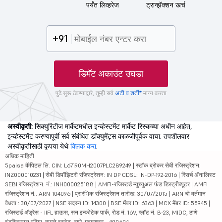
पर्यंत लिव्हरेज
ट्रान्झॅक्शन खर्च
+91
डिमॅट अकाउंट उघडा
पुढे सुरू ठेवण्याद्वारे, तुम्ही सर्व
अटी व शर्ती*
मान्य करता
अस्वीकृती:
सिक्युरिटीज मार्केटमधील इन्व्हेस्टमेंट मार्केट रिस्कच्या अधीन आहेत,
इन्व्हेस्टमेंट करण्यापूर्वी सर्व संबंधित डॉक्युमेंट्स काळजीपूर्वक वाचा. तपशीलवार
अस्वीकृतीसाठी कृपया येथे
क्लिक करा
.
अधिक माहिती
5paisa कॅपिटल लि. CIN: L67190MH2007PLC289249 | स्टॉक ब्रोकर सेबी रजिस्ट्रेशन:
INZ000010231 | सेबी डिपॉझिटरी रजिस्ट्रेशन: IN DP CDSL: IN-DP-192-2016 | रिसर्च ॲनालिस्ट
SEBI रजिस्ट्रेशन. नं.: INH000025188 | AMFI-रजिस्टर्ड म्युच्युअल फंड डिस्ट्रीब्यूटर | AMFI
रजिस्ट्रेशन नं.: ARN-104096 | प्रारंभिक रजिस्ट्रेशन तारीख: 30/07/2015 | ARN ची वर्तमान
वैधता : 30/07/2027 | NSE सदस्य ID: 14300 | BSE मेंबर ID: 6363 | MCX मेंबर ID: 55945 |
रजिस्टर्ड ॲड्रेस - IIFL हाऊस, सन इन्फोटेक पार्क, रोड नं. 16V, प्लॉट नं. B-23, MIDC, ठाणे
इंडस्ट्रियल एरिया, वागळे इस्टेट, ठाणे, महाराष्ट्र - 400604