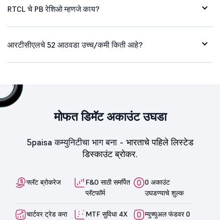
RTCL चे PB रेशिओ म्हणजे काय?
आरटीसीएलचे 52 आठवडा उच्च/कमी किती आहे?
मोफत डिमॅट अकाउंट उघडा
5paisa कम्युनिटीचा भाग बना -
भारताचे पहिले लिस्टेड
डिस्काउंट ब्रोकर.
फ्लॅट ब्रोकरेज
F&O साठी समर्पित
0 अकाउंट
प्लॅटफॉर्म
उघडण्याचे शुल्क
चार्टवर ट्रेड करा
MTF सुविधा 4X
म्युच्युअल फंडवर 0