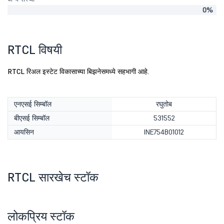
0%
RTCL विषयी
RTCL रिअल इस्टेट विकासाच्या बिझनेसमध्ये सहभागी आहे.
एनएसई सिम्बॉल
रघुतोब
बीएसई सिम्बॉल
531552
आयसिन
INE754B01012
RTCL सारखेच स्टॉक
लोकप्रिय स्टॉक