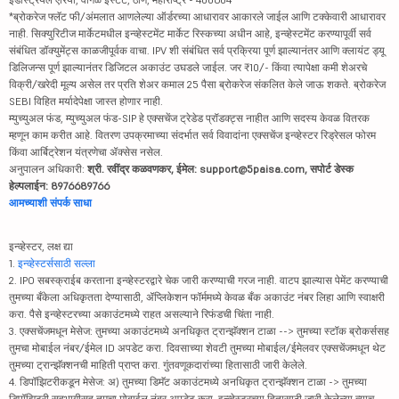
*ब्रोकरेज फ्लॅट फी/अंमलात आणलेल्या ऑर्डरच्या आधारावर आकारले जाईल आणि टक्केवारी आधारावर
नाही. सिक्युरिटीज मार्केटमधील इन्व्हेस्टमेंट मार्केट रिस्कच्या अधीन आहे, इन्व्हेस्टमेंट करण्यापूर्वी सर्व
संबंधित डॉक्युमेंट्स काळजीपूर्वक वाचा. IPV शी संबंधित सर्व प्रक्रिया पूर्ण झाल्यानंतर आणि क्लायंट ड्यू
डिलिजन्स पूर्ण झाल्यानंतर डिजिटल अकाउंट उघडले जाईल. जर ₹10/- किंवा त्यापेक्षा कमी शेअरचे
विक्री/खरेदी मूल्य असेल तर प्रति शेअर कमाल 25 पैसा ब्रोकरेज संकलित केले जाऊ शकते. ब्रोकरेज
SEBI विहित मर्यादेपेक्षा जास्त होणार नाही.
म्युच्युअल फंड, म्युच्युअल फंड-SIP हे एक्सचेंज ट्रेडेड प्रॉडक्ट्स नाहीत आणि सदस्य केवळ वितरक
म्हणून काम करीत आहे. वितरण उपक्रमाच्या संदर्भात सर्व विवादांना एक्सचेंज इन्व्हेस्टर रिड्रेसल फोरम
किंवा आर्बिट्रेशन यंत्रणेचा ॲक्सेस नसेल.
अनुपालन अधिकारी:
श्री. रवींद्र कळवणकर, ईमेल: support@5paisa.com, सपोर्ट डेस्क
हेल्पलाईन: 8976689766
आमच्याशी संपर्क साधा
इन्व्हेस्टर, लक्ष द्या
1.
इन्व्हेस्टर्ससाठी सल्ला
2. IPO सबस्क्राईब करताना इन्व्हेस्टरद्वारे चेक जारी करण्याची गरज नाही. वाटप झाल्यास पेमेंट करण्याची
तुमच्या बँकेला अधिकृतता देण्यासाठी, ॲप्लिकेशन फॉर्ममध्ये केवळ बँक अकाउंट नंबर लिहा आणि स्वाक्षरी
करा. पैसे इन्व्हेस्टरच्या अकाउंटमध्ये राहत असल्याने रिफंडची चिंता नाही.
3. एक्सचेंजमधून मेसेज: तुमच्या अकाउंटमध्ये अनधिकृत ट्रान्झॅक्शन टाळा --> तुमच्या स्टॉक ब्रोकर्ससह
तुमचा मोबाईल नंबर/ईमेल ID अपडेट करा. दिवसाच्या शेवटी तुमच्या मोबाईल/ईमेलवर एक्सचेंजमधून थेट
तुमच्या ट्रान्झॅक्शनची माहिती प्राप्त करा. गुंतवणूकदारांच्या हितासाठी जारी केलेले.
4. डिपॉझिटरीकडून मेसेज: अ) तुमच्या डिमॅट अकाउंटमध्ये अनधिकृत ट्रान्झॅक्शन टाळा -> तुमच्या
डिपॉझिटरी सहभागीसह तुमचा मोबाईल नंबर अपडेट करा. इन्व्हेस्टरच्या हितासाठी जारी केलेल्या त्याच